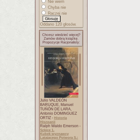
Nie wiem
Chyba nie
Raczej nie
Oddano 120 głosów.
Chcesz wiedzieć więcej?
Zamów dobrą książkę.
Propozycje Racjonalisty:
Julio VALDEÓN
BARUQUE, Manuel
TUŃÓN DE LARA,
Antonio DOMINGUEZ
ORTIZ -
Historia
Hiszpanii
Ralph Waldo Emerson -
Szkice 1.
Kubek wyznawcy
Latającego Potwora S.: