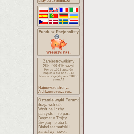
Listy od czytelników
Fundusz Racjonalisty
Wesprzyj nas..
Zarejestrowaliśmy
295.288.416
wizyt
Ponad 1062 autorów
napisało
dla nas 7343
tekstów.
Zajęłyby one 28930
stron A4
Najnowsze strony..
Archiwum streszczeń..
Ostatnie wątki Forum
:
iluzja wolności
Wzór na liczby
parzyste i nie par..
Dogmat o Trójcy
Świętej - próba l..
Diabeł tasmański i
zaraźliwy nowo..