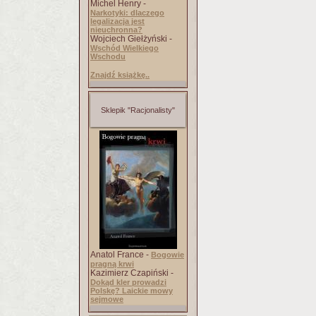
Michel Henry -
Narkotyki: dlaczego
legalizacja jest
nieuchronna?
Wojciech Giełżyński -
Wschód Wielkiego
Wschodu
Znajdź książkę..
Sklepik "Racjonalisty"
Anatol France -
Bogowie
pragną krwi
Kazimierz Czapiński -
Dokąd kler prowadzi
Polskę? Laickie mowy
sejmowe