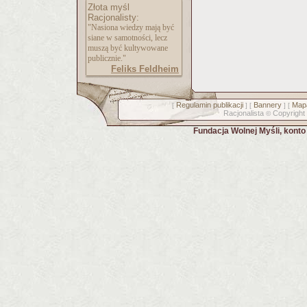
Złota myśl
Racjonalisty:
"Nasiona wiedzy mają być
siane w samotności, lecz
muszą być kultywowane
publicznie."
Feliks Feldheim
Regulamin publikacji
Bannery
Mapa
[
] [
] [
Racjonalista
Copyright
©
Fundacja Wolnej Myśli, kont