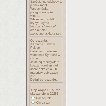
Sześcienne odchody-to
jednak możl..
Wszechświat
przygotowany na
więce..
Własność, podatki i
kryzys: syste..
Football i "okolice"
oraz aktorst..
zakazane jabłko z raju
Ogłoszenia
:
30 marca 1689r w
Polsce
Ostatnio rozważam
wdrożenie Symfonii w
chmu..
Jakie są rzeczywiste
koszty wdrożenia AI
dobre szkolenia lub
materiały dotyczące
Arc..
Dodaj ogłoszenie..
Czy wojna USA/Iran
skoczy się w 2026?
Raczej tak
Chyba tak