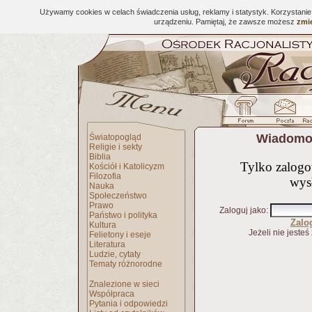
Używamy cookies w celach świadczenia usług, reklamy i statystyk. Korzystani
urządzeniu. Pamiętaj, że zawsze możesz
zmie
Wiadomoś
Światopogląd
Religie i sekty
Biblia
Tylko zalog
Kościół i Katolicyzm
Filozofia
wys
Nauka
Społeczeństwo
Prawo
Zaloguj jako
:
Państwo i polityka
Zalo
Kultura
Jeżeli nie jesteś
Felietony i eseje
Literatura
Ludzie, cytaty
Tematy różnorodne
Znalezione w sieci
Współpraca
Pytania i odpowiedzi