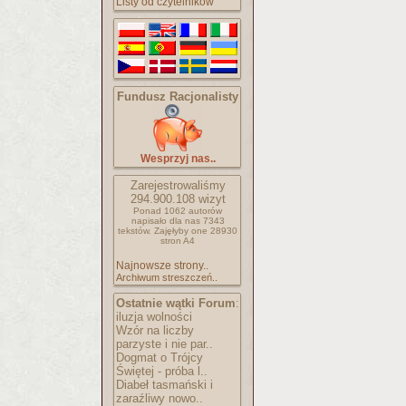
Listy od czytelników
Fundusz Racjonalisty
Wesprzyj nas..
Zarejestrowaliśmy
294.900.108
wizyt
Ponad 1062 autorów
napisało
dla nas 7343
tekstów.
Zajęłyby one 28930
stron A4
Najnowsze strony..
Archiwum streszczeń..
Ostatnie wątki Forum
:
iluzja wolności
Wzór na liczby
parzyste i nie par..
Dogmat o Trójcy
Świętej - próba l..
Diabeł tasmański i
zaraźliwy nowo..