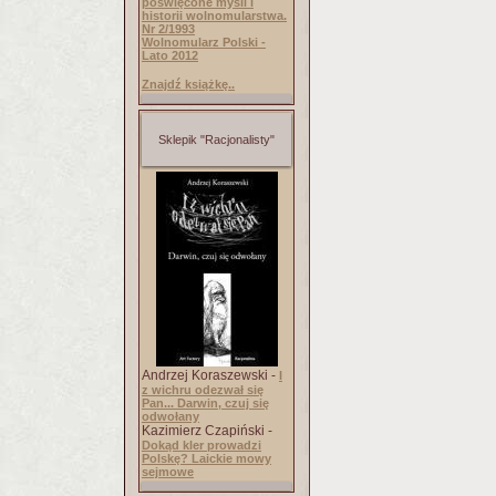
poświęcone myśli i
historii wolnomularstwa.
Nr 2/1993
Wolnomularz Polski -
Lato 2012
Znajdź książkę..
Sklepik "Racjonalisty"
Andrzej Koraszewski -
I
z wichru odezwał się
Pan... Darwin, czuj się
odwołany
Kazimierz Czapiński -
Dokąd kler prowadzi
Polskę? Laickie mowy
sejmowe