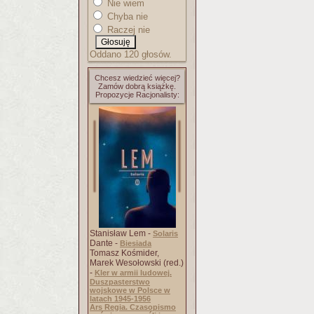
Nie wiem
Chyba nie
Raczej nie
Oddano 120 głosów.
Chcesz wiedzieć więcej?
Zamów dobrą książkę.
Propozycje Racjonalisty:
Stanisław Lem -
Solaris
Dante -
Biesiada
Tomasz Kośmider,
Marek Wesołowski (red.)
-
Kler w armii ludowej.
Duszpasterstwo
wojskowe w Polsce w
latach 1945-1956
Ars Regia. Czasopismo