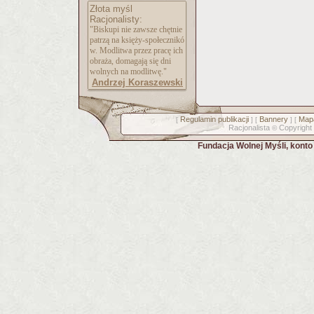
Złota myśl
Racjonalisty:
"Biskupi nie zawsze chętnie
patrzą na księży-społecznikó
w. Modlitwa przez pracę ich
obraża, domagają się dni
wolnych na modlitwę."
Andrzej Koraszewski
Regulamin publikacji
Bannery
Mapa
[
] [
] [
Racjonalista
Copyright
©
Fundacja Wolnej Myśli, kont