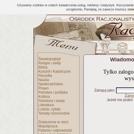
Używamy cookies w celach świadczenia usług, reklamy i statystyk. Korzystani
urządzeniu. Pamiętaj, że zawsze możesz
zmie
Wiadomoś
Światopogląd
Religie i sekty
Biblia
Tylko zalog
Kościół i Katolicyzm
Filozofia
wys
Nauka
Społeczeństwo
Prawo
Zaloguj jako
:
Państwo i polityka
Zalo
Kultura
Jeżeli nie jesteś
Felietony i eseje
Literatura
Ludzie, cytaty
Tematy różnorodne
Znalezione w sieci
Współpraca
Pytania i odpowiedzi