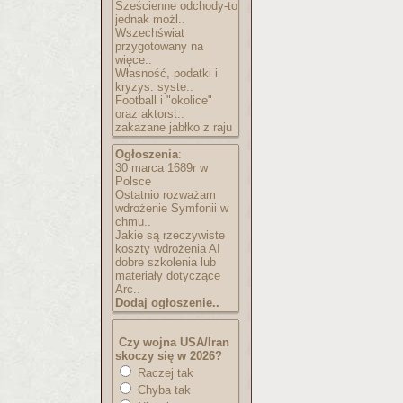
Sześcienne odchody-to
jednak możl..
Wszechświat
przygotowany na
więce..
Własność, podatki i
kryzys: syste..
Football i "okolice"
oraz aktorst..
zakazane jabłko z raju
Ogłoszenia
:
30 marca 1689r w
Polsce
Ostatnio rozważam
wdrożenie Symfonii w
chmu..
Jakie są rzeczywiste
koszty wdrożenia AI
dobre szkolenia lub
materiały dotyczące
Arc..
Dodaj ogłoszenie..
Czy wojna USA/Iran
skoczy się w 2026?
Raczej tak
Chyba tak