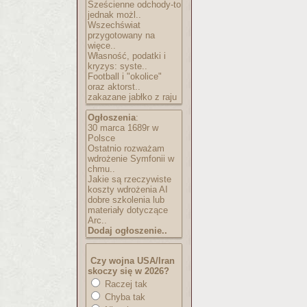
Sześcienne odchody-to
jednak możl..
Wszechświat
przygotowany na
więce..
Własność, podatki i
kryzys: syste..
Football i "okolice"
oraz aktorst..
zakazane jabłko z raju
Ogłoszenia
:
30 marca 1689r w
Polsce
Ostatnio rozważam
wdrożenie Symfonii w
chmu..
Jakie są rzeczywiste
koszty wdrożenia AI
dobre szkolenia lub
materiały dotyczące
Arc..
Dodaj ogłoszenie..
Czy wojna USA/Iran
skoczy się w 2026?
Raczej tak
Chyba tak