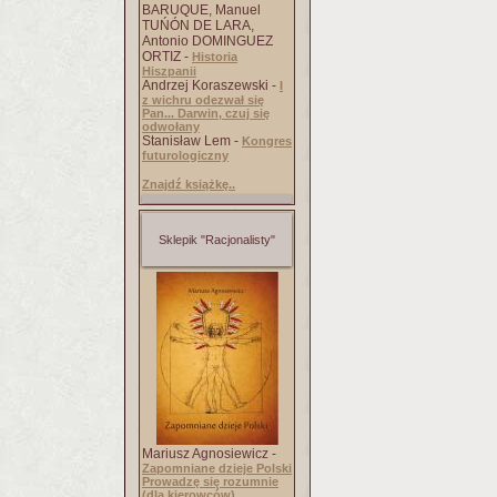
BARUQUE, Manuel
TUŃÓN DE LARA,
Antonio DOMINGUEZ
ORTIZ -
Historia
Hiszpanii
Andrzej Koraszewski -
I
z wichru odezwał się
Pan... Darwin, czuj się
odwołany
Stanisław Lem -
Kongres
futurologiczny
Znajdź książkę..
Sklepik "Racjonalisty"
Mariusz Agnosiewicz -
Zapomniane dzieje Polski
Prowadzę się rozumnie
(dla kierowców)