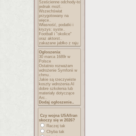
Sześcienne odchody-to
jednak możl..
Wszechświat
przygotowany na
więce..
Własność, podatki i
kryzys: syste..
Football i "okolice"
oraz aktorst..
zakazane jabłko z raju
Ogłoszenia
:
30 marca 1689r w
Polsce
Ostatnio rozważam
wdrożenie Symfonii w
chmu..
Jakie są rzeczywiste
koszty wdrożenia AI
dobre szkolenia lub
materiały dotyczące
Arc..
Dodaj ogłoszenie..
Czy wojna USA/Iran
skoczy się w 2026?
Raczej tak
Chyba tak