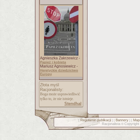
Agnieszka Zakrzewicz -
Papież i kobieta
Mariusz Agnosiewicz -
Heretyckie dziedzictwo
Europy
Złota myśl
Racjonalisty:
Boga może usprawiedliwić
tylko to, że nie istnieje.
Stendhal
Regulamin publikacji
Bannery
Mapa
[
] [
] [
Racjonalista
Copyright
©