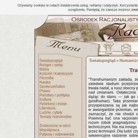
Używamy cookies w celach świadczenia usług, reklamy i statystyk. Korzystani
urządzeniu. Pamiętaj, że zawsze możesz
zmie
Światopogląd
Humaniz
Światopogląd
»
Religie i sekty
Biblia
Tr
Kościół i Katolicyzm
Filozofia
"Transhumanizm zakłada, że
Nauka
zaledwie stadium przejści
Społeczeństwo
trwała nadal, a nasz obecny 
Prawo
nad zmianami. Ostatecznie 
Państwo i polityka
dążąc do stanu — jak go n
Kultura
(posthuman). Taka przemian
Felietony i eseje
przyspieszania są jak najb
Literatura
w awangardzie przemian, wr
Ludzie, cytaty
zaznaczyć, że nie chodzi 
Tematy różnorodne
Powinna być ona racjonaln
rozum (obok pragmatyzmu i
Znalezione w sieci
technicznymi. Nie ma innego 
Współpraca
przez technopol. Dla ludzi z
Pytania i odpowiedzi
sekwencyjne radzenie sobi