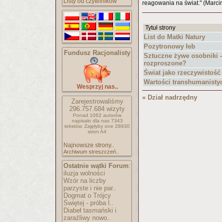
Listy od czytelników
reagowania na świat." (Marci
Tytuł strony
List do Matki Natury
Pozytronowy łeb
Fundusz Racjonalisty
Sztuczne żywe osobniki -
rozproszone?
Świat jako rzeczywistość
Wartości transhumanisty
Wesprzyj nas..
« Dział nadrzędny
Zarejestrowaliśmy
296.757.684
wizyty
Ponad 1062 autorów
napisało
dla nas 7343
tekstów.
Zajęłyby one 28930
stron A4
Najnowsze strony..
Archiwum streszczeń..
Ostatnie wątki Forum
:
iluzja wolności
Wzór na liczby
parzyste i nie par..
Dogmat o Trójcy
Świętej - próba l..
Diabeł tasmański i
zaraźliwy nowo..