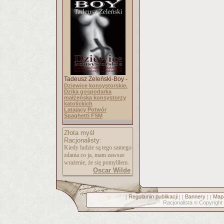
Tadeusz Żeleński-Boy -
Dziewice konsystorskie.
Dzika gospodarka
małżeńska konsystorzy
katolickich
Latający Potwór
Spaghetti FSM
Złota myśl
Racjonalisty:
Kiedy ludzie są tego samego
zdania co ja, mam zawsze
wrażenie, że się pomyliłem.
Oscar Wilde
Regulamin publikacji
Bannery
Mapa
[
] [
] [
Racjonalista
Copyright
©