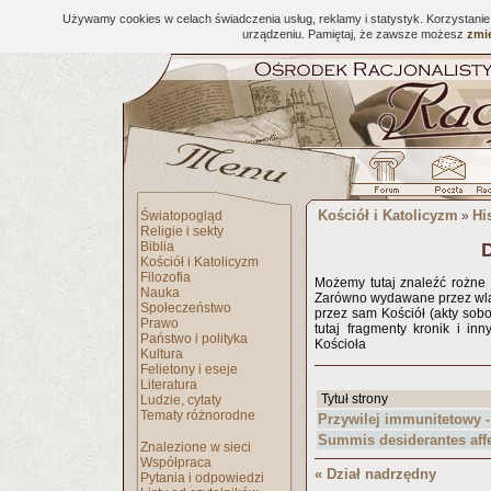
Używamy cookies w celach świadczenia usług, reklamy i statystyk. Korzystani
urządzeniu. Pamiętaj, że zawsze możesz
zmie
Kościół i Katolicyzm
Hi
Światopogląd
»
Religie i sekty
Biblia
Kościół i Katolicyzm
Filozofia
Możemy tutaj znaleźć rożne 
Nauka
Zarówno wydawane przez wlad
Społeczeństwo
przez sam Kościół (akty sobo
Prawo
tutaj fragmenty kronik i in
Państwo i polityka
Kościoła
Kultura
Felietony i eseje
Literatura
Tytuł strony
Ludzie, cytaty
Tematy różnorodne
Przywilej immunitetowy -
Summis desiderantes aff
Znalezione w sieci
Współpraca
« Dział nadrzędny
Pytania i odpowiedzi