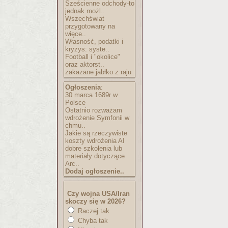
Sześcienne odchody-to
jednak możl..
Wszechświat
przygotowany na
więce..
Własność, podatki i
kryzys: syste..
Football i "okolice"
oraz aktorst..
zakazane jabłko z raju
Ogłoszenia
:
30 marca 1689r w
Polsce
Ostatnio rozważam
wdrożenie Symfonii w
chmu..
Jakie są rzeczywiste
koszty wdrożenia AI
dobre szkolenia lub
materiały dotyczące
Arc..
Dodaj ogłoszenie..
Czy wojna USA/Iran
skoczy się w 2026?
Raczej tak
Chyba tak