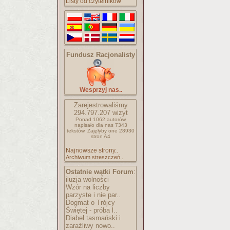
Listy od czytelników
Fundusz Racjonalisty
Wesprzyj nas..
Zarejestrowaliśmy
294.797.207
wizyt
Ponad 1062 autorów
napisało
dla nas 7343
tekstów.
Zajęłyby one 28930
stron A4
Najnowsze strony..
Archiwum streszczeń..
Ostatnie wątki Forum
:
iluzja wolności
Wzór na liczby
parzyste i nie par..
Dogmat o Trójcy
Świętej - próba l..
Diabeł tasmański i
zaraźliwy nowo..