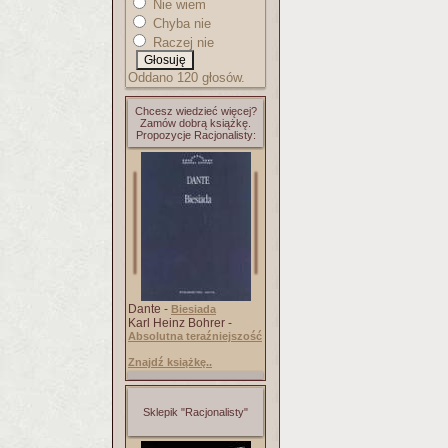
Nie wiem
Chyba nie
Raczej nie
Oddano 120 głosów.
Chcesz wiedzieć więcej?
Zamów dobrą książkę.
Propozycje Racjonalisty:
Dante -
Biesiada
Karl Heinz Bohrer -
Absolutna teraźniejszość
Znajdź książkę..
Sklepik "Racjonalisty"