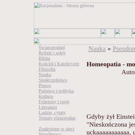
Nauka
»
Pseudon
Światopogląd
Religie i sekty
Biblia
Homeopatia - mo
Kościół i Katolicyzm
Filozofia
Auto
Nauka
Społeczeństwo
Prawo
Państwo i polityka
Kultura
Felietony i eseje
Literatura
Ludzie, cytaty
Gdyby żył Einstei
Tematy różnorodne
"Nieskończona jes
Znalezione w sieci
uckaaaaaaaaaaa, 
Współpraca