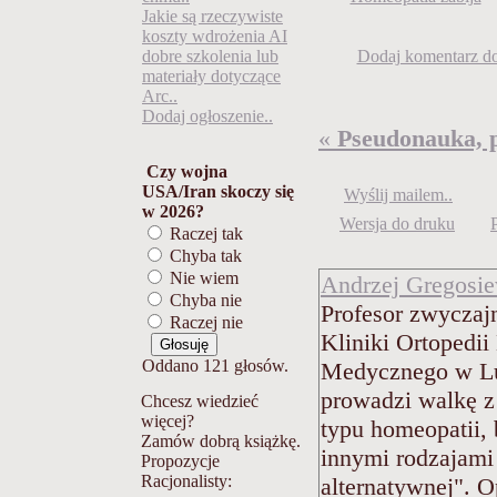
Jakie są rzeczywiste
koszty wdrożenia AI
Dodaj komentarz do 
dobre szkolenia lub
materiały dotyczące
Arc..
Dodaj ogłoszenie..
«
Pseudonauka, 
Czy wojna
USA/Iran skoczy się
Wyślij mailem..
w 2026?
Wersja do druku
Raczej tak
Chyba tak
Nie wiem
Andrzej Gregosi
Chyba nie
Profesor zwyczajn
Raczej nie
Kliniki Ortopedii
Oddano 121 głosów.
Medycznego w Lu
prowadzi walkę z
Chcesz wiedzieć
więcej?
typu homeopatii, b
Zamów dobrą książkę.
innymi rodzajami
Propozycje
Racjonalisty:
alternatywnej". O