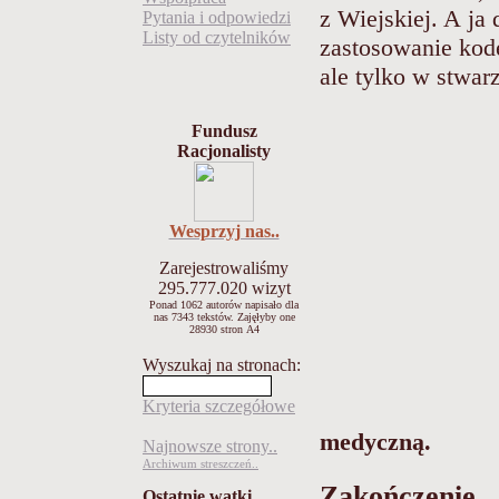
z Wiejskiej. A ja
Pytania i odpowiedzi
Listy od czytelników
zastosowanie kode
ale tylko w stwar
Fundusz
Racjonalisty
Wesprzyj nas..
Zarejestrowaliśmy
295.777.020
wizyt
Ponad 1062 autorów napisało
dla
nas 7343 tekstów.
Zajęłyby one
28930 stron A4
Wyszukaj na stronach:
Kryteria szczegółowe
medyczną.
Najnowsze strony..
Archiwum streszczeń..
Zakończenie
Ostatnie wątki