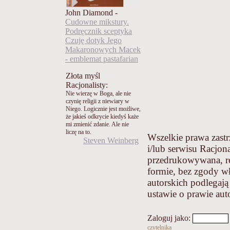
John Diamond -
Cudowne mikstury.
Podręcznik sceptyka
Czuję dotyk Jego
Makaronowych Macek
- emblemat pastafarian
Złota myśl
Racjonalisty:
Nie wierzę w Boga, ale nie
czynię religii z niewiary w
Niego. Logicznie jest możliwe,
że jakieś odkrycie kiedyś każe
mi zmienić zdanie. Ale nie
liczę na to.
Wszelkie prawa zastr
Steven Weinberg
i/lub serwisu Racjona
przedrukowywana, r
formie, bez zgody wł
autorskich podlegaj
ustawie o prawie au
Zaloguj jako
:
czytelnika