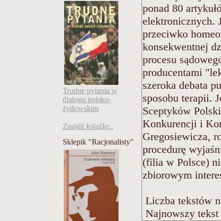
ponad 80 artykuł
elektronicznych. 
przeciwko homeop
konsekwentnej dzi
procesu sądowego
producentami "le
szeroka debata pu
Trudne pytania w
sposobu terapii. 
dialogu polsko-
żydowskim
Sceptyków Polsk
Konkurencji i Ko
Znajdź książkę..
Gregosiewicza, r
Sklepik "Racjonalisty"
procedurę wyjaśn
(filia w Polsce) 
zbiorowym inter
Liczba tekstów n
Najnowszy tekst 