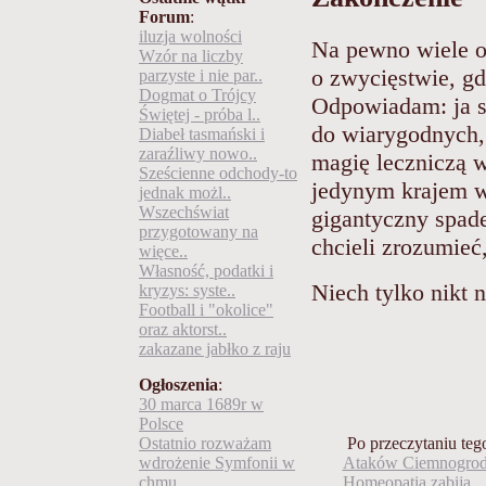
Forum
:
iluzja wolności
Na pewno wiele o
Wzór na liczby
o zwycięstwie, gdy
parzyste i nie par..
Dogmat o Trójcy
Odpowiadam: ja s
Świętej - próba l..
do wiarygodnych,
Diabeł tasmański i
zaraźliwy nowo..
magię leczniczą w
Sześcienne odchody-to
jedynym krajem w
jednak możl..
Wszechświat
gigantyczny spade
przygotowany na
chcieli zrozumieć
więce..
Własność, podatki i
Niech tylko nikt 
kryzys: syste..
Football i "okolice"
oraz aktorst..
zakazane jabłko z raju
Ogłoszenia
:
30 marca 1689r w
Polsce
Po przeczytaniu tego 
Ostatnio rozważam
Ataków Ciemnogrodu
wdrożenie Symfonii w
Homeopatia zabija
chmu..