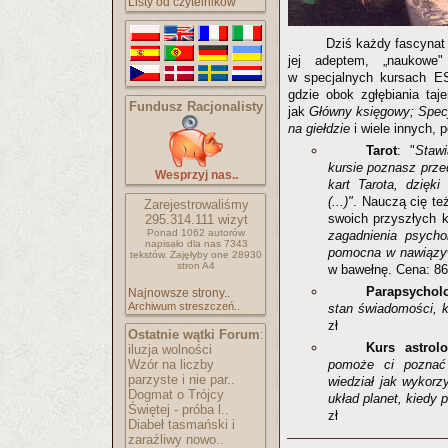
Listy od czytelników
Dziś każdy fascynat 
jej adeptem, „naukowe"
w specjalnych kursach ES
gdzie obok zgłębiania ta
Fundusz Racjonalisty
jak
Główny księgowy; Specj
na giełdzie
i wiele innych, 
Tarot
: "
Staw
kursie poznasz prz
Wesprzyj nas..
kart Tarota, dzięk
(...)"
. Nauczą cię te
Zarejestrowaliśmy
swoich przyszłych k
295.314.111
wizyt
Ponad 1062 autorów
zagadnienia psychol
napisało
dla nas 7343
pomocna w nawiązyw
tekstów.
Zajęłyby one 28930
stron A4
w bawełnę. Cena: 86
Parapsychol
Najnowsze strony..
Archiwum streszczeń..
stan świadomości, ko
zł
Ostatnie wątki Forum
:
Kurs astrolo
iluzja wolności
Wzór na liczby
pomoże ci poznać 
parzyste i nie par..
wiedział jak wykor
Dogmat o Trójcy
układ planet, kied
Świętej - próba l..
zł
Diabeł tasmański i
zaraźliwy nowo..