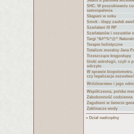
Seans u państwa Mickie
SHC. W poszukiwaniu c
samospalenia
Skąpani w soku
Smok - ślepy zaułek ewol
Szarlatani III RP
Szarlatanów i oszustów 
Targi *&#^%^@^ Natural
Terapie holistyczne
Totalizm moralny Jana P
Trzeszczące kręgosłupy
Uroki astrologii, czyli o
odczytu
W sprawie biopolometru.
czy legalizacja oszustwa
Wróżbiarstwo i jego odm
Współczesna, polska me
Zabobonność codzienna
Zagubieni w świecie gwi
Zaklinacze wody
« Dział nadrzędny