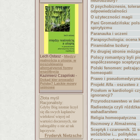
neurobzdury?
O psychobiznesie, toleran
odpowiedzialności
O użyteczności magii
Pani Gromadzińska: pols
spirytyzmu
Paranauka i uczeni
Parapsychologia: ocena 
Piramidalne bzdury
Po drugiej stronie mózg
Lech Ostasz -
Między
Polscy romantycy byli pi
realnością a utopią: w
współczesnego sceptyc
poszukiwaniu
Polski fenomen: pełzając
alternatywnej formy
współbycia
homeopatii
Kazimierz Czapiński -
Prawo i pseudomedycyn
Dokąd kler prowadzi
Polskę? Laickie mowy
Projekt Alfa - oszustwo z
sejmowe
Przełom w kardiologii cz
ignorancji?
Złota myśl
Przyrodoznawstwo w świ
Racjonalisty:
Radiestezja czyli różdżka
Gdyby Bóg istotnie liczył
wahadlarstwo
się dla swych kapłanów
wielokroć więcej od
Religia homeopatyczna
wartości doczesnych, nie
Rozmowy z Almażenną
zabiegaliby o nie aż tak
Sceptyk i czarownik. 11 
łapczywie.
wróżbitów i... polityków
Fryderyk Nietzsche