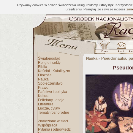
Używamy cookies w celach świadczenia usług, reklamy i statystyk. Korzystani
urządzeniu. Pamiętaj, że zawsze możesz
zmie
Nauka
Pseudonauka, pa
Światopogląd
»
Religie i sekty
Biblia
Pseudo
Kościół i Katolicyzm
Filozofia
Nauka
Społeczeństwo
Prawo
Państwo i polityka
Kultura
Felietony i eseje
Literatura
Ludzie, cytaty
Tematy różnorodne
Znalezione w sieci
Współpraca
Pytania i odpowiedzi