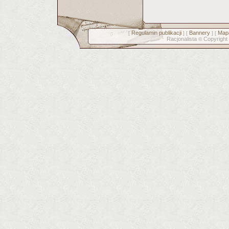
Regulamin publikacji
Bannery
Mapa
[
] [
] [
Racjonalista
Copyright
©