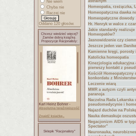
astralnym
Nie wiem
Homeopatia, rzeżączka, 
Chyba nie
Homeopatyczna dawka n
Raczej nie
Homeopatyczne dowody
Oddano 120 głosów.
Hr. Henryk w walce z cza
Jakie standardy realizuj
Chcesz wiedzieć więcej?
Homeopatów?
Zamów dobrą książkę.
Jasnowidzenie czy ciem
Propozycje Racjonalisty:
Jeszcze jeden van Danik
Kamienne kręgi, porosty 
Katolicka homeopatia
Kinezjologia edukacyjna 
pierwszy kontakt z pseu
Kościół Homeopatyczny 
konkordatu z Ministerst
Leczenie wiarą
MMR a autyzm czyli anty
paranoja
Naczelna Rada Lekarska 
Karl Heinz Bohrer -
pseudomedycynie i home
Absolutna teraźniejszość
Najazd duchów na Polskę
Nauka demaskuje oszust
Znajdź książkę..
Negacjonizm AIDS w tyg
Spectator”
Sklepik "Racjonalisty"
Neuronauka, neurobiznes