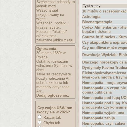
Sześcienne odchody-to
jednak możl..
Tytuł strony
Wszechświat
10 mitów o szczepionkac
przygotowany na
Astrologia
więce..
Bioenergoterapia
Własność, podatki i
kryzys: syste..
Codex Alimentarius - alt
Football i "okolice"
bojaźń i drżenie
oraz aktorst..
Course in Miracles - Kur
zakazane jabłko z raju
Czy akupunktura naprawd
Czy modlitwa może wspo
Ogłoszenia
:
30 marca 1689r w
Dewolucja Wydziału Biol
Polsce
Ostatnio rozważam
Dlaczego horoskopy dzia
wdrożenie Symfonii w
Dyrdymały Kevina Trude
chmu..
Elektrohydrodynamiczna 
Jakie są rzeczywiste
kwarkowa miotła z trzym
koszty wdrożenia AI
dobre szkolenia lub
Homeopatia - moje prywa
materiały dotyczące
Homeopatia - o czym nie
Arc..
opinia publiczna
Dodaj ogłoszenie..
Homeopatia pod lupą UO
Homeopatia pod lupą. Ko
producenta czy konsume
Czy wojna USA/Iran
skoczy się w 2026?
Homeopatia wyjaśniona
Raczej tak
Homeopatia zabija
Chyba tak
Homeopatia, czyli cukier