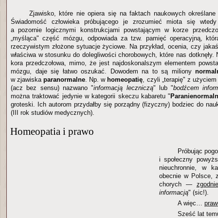
Zjawisko, które nie opiera się na faktach naukowych określane j
Świadomość człowieka próbującego je zrozumieć miota się wtedy
a pozornie logicznymi konstrukcjami powstającym w korze przedczo
„myśląca" część mózgu, odpowiada za tzw. pamięć operacyjną, któr
rzeczywistym złożone sytuacje życiowe. Na przykład, ocenia, czy jakaś
właściwa w stosunku do dolegliwości chorobowych, które nas dotknęły. N
kora przedczołowa, mimo, że jest najdoskonalszym elementem powstał
mózgu, daje się łatwo oszukać. Dowodem na to są miliony
normal
w zjawiska
paranormalne
. Np. w
homeopatię
, czyli „terapię" z użyciem
(acz bez sensu) nazwano "
informacją leczniczą
" lub "
bodźcem infor
można traktować jedynie w kategorii skeczu kabaretu "
Paranienormaln
groteski. Ich autorom przydałby się porządny (fizyczny) bodziec do nau
(III rok studiów medycznych).
Homeopatia i prawo
Próbując pogo
i społeczny powyżs
nieuchronnie, w ka
obecnie w Polsce, 
chorych —
zgodni
informacją
" (sic!).
A więc…
praw
Sześć lat tem