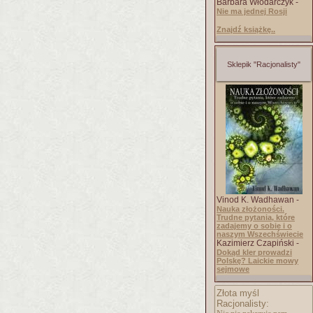
Barbara Włodarczyk -
Nie ma jednej Rosji
Znajdź książkę..
Sklepik "Racjonalisty"
Vinod K. Wadhawan -
Nauka złożoności.
Trudne pytania, które
zadajemy o sobie i o
naszym Wszechświecie
Kazimierz Czapiński -
Dokąd kler prowadzi
Polskę? Laickie mowy
sejmowe
Złota myśl
Racjonalisty: