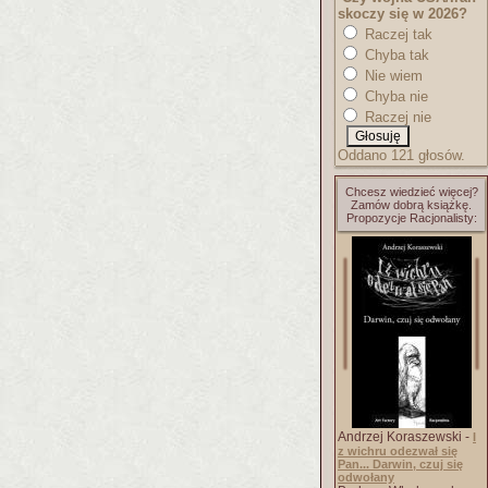
skoczy się w 2026?
Raczej tak
Chyba tak
Nie wiem
Chyba nie
Raczej nie
Oddano 121 głosów.
Chcesz wiedzieć więcej?
Zamów dobrą książkę.
Propozycje Racjonalisty:
Andrzej Koraszewski -
I
z wichru odezwał się
Pan... Darwin, czuj się
odwołany