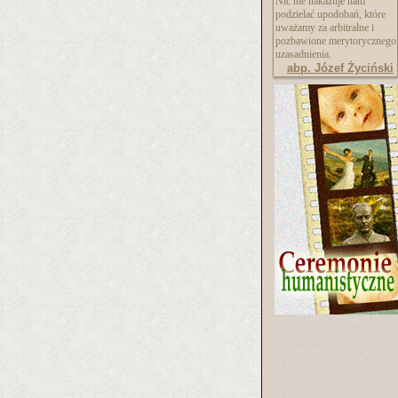
Nic nie nakazuje nam
podzielać upodobań, które
uważamy za arbitralne i
pozbawione merytorycznego
uzasadnienia.
abp. Józef Życiński