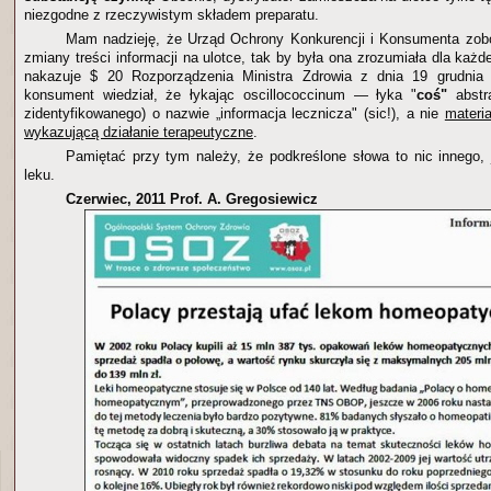
niezgodne z rzeczywistym składem preparatu.
Mam nadzieję, że Urząd Ochrony Konkurencji i Konsumenta zobo
zmiany treści informacji na ulotce, tak by była ona zrozumiała dla każ
nakazuje $ 20 Rozporządzenia Ministra Zdrowia z dnia 19 grudnia
konsument wiedział, że łykając oscillococcinum — łyka "
coś"
abstr
zidentyfikowanego) o nazwie „informacja lecznicza" (sic!), a nie
materi
wykazującą działanie terapeutyczne
.
Pamiętać przy tym należy, że podkreślone słowa to nic innego, 
leku.
Czerwiec, 2011 Prof. A. Gregosiewicz