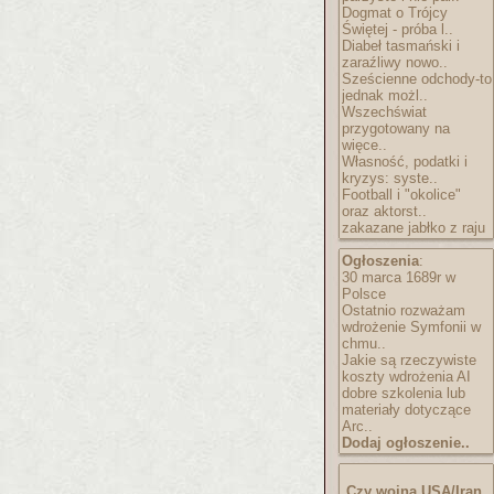
Dogmat o Trójcy
Świętej - próba l..
Diabeł tasmański i
zaraźliwy nowo..
Sześcienne odchody-to
jednak możl..
Wszechświat
przygotowany na
więce..
Własność, podatki i
kryzys: syste..
Football i "okolice"
oraz aktorst..
zakazane jabłko z raju
Ogłoszenia
:
30 marca 1689r w
Polsce
Ostatnio rozważam
wdrożenie Symfonii w
chmu..
Jakie są rzeczywiste
koszty wdrożenia AI
dobre szkolenia lub
materiały dotyczące
Arc..
Dodaj ogłoszenie..
Czy wojna USA/Iran