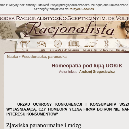
tanie z witryny bez zmiany ustawień Twojej przeglądarki oznacza, że będą one umieszcza
Szczegóły znajdziesz w
Polityce Cookies
Nauka
Pseudonauka, paranauka
»
Homeopatia pod lupą UOKiK
Autor tekstu:
Andrzej Gregosiewicz
URZĄD OCHRONY KONKURENCJI I KONSUMENTA WSZ
WYJAŚNIAJĄCĄ, CZY HOMEOPATYCZNA FIRMA BOIRON NIE N
INTERESU KONSUMENTÓW*
Zjawiska paranormalne i mózg