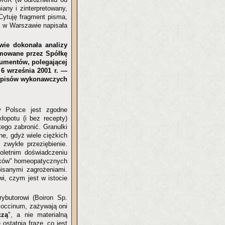
any i zinterpretowany,
Cytuję fragment pisma,
K w Warszawie napisała
wie dokonała analizy
jmowane przez Spółkę
sumentów, polegającej
6 września 2001 r. —
rzepisów wykonawczych
w Polsce jest zgodne
opotu (i bez recepty)
ego zabronić. Granulki
e, gdyż wiele ciężkich
zwykłe przeziębienie.
oletnim doświadczeniu
leków" homeopatycznych
isanymi zagrożeniami.
i, czym jest w istocie
ybutorowi (Boiron Sp.
ococcinum, zażywają oni
czą
", a nie materialną
ostatnią frazę, co jest