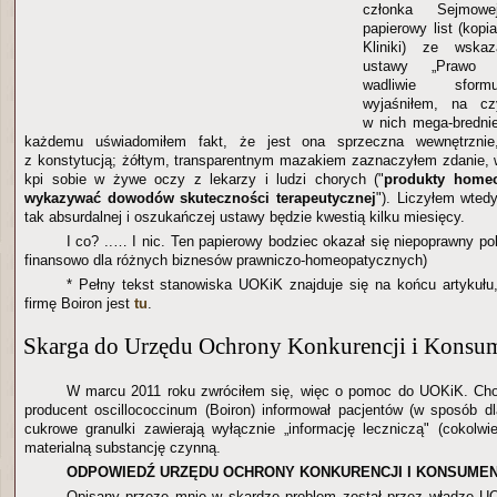
członka Sejmowe
papierowy list (kop
Kliniki) ze wskaz
ustawy „Prawo f
wadliwie sform
wyjaśniłem, na cz
w nich mega-bredni
każdemu uświadomiłem fakt, że jest ona sprzeczna wewnętrznie
z konstytucją; żółtym, transparentnym mazakiem zaznaczyłem zdanie,
kpi sobie w żywe oczy z lekarzy i ludzi chorych ("
produkty home
wykazywać dowodów skuteczności terapeutycznej
"). Liczyłem wted
tak absurdalnej i oszukańczej ustawy będzie kwestią kilku miesięcy.
I co? ..… I nic. Ten papierowy bodziec okazał się niepoprawny poli
finansowo dla różnych biznesów prawniczo-homeopatycznych)
* Pełny tekst stanowiska UOKiK znajduje się na końcu artykułu
firmę Boiron jest
tu
.
Skarga do Urzędu Ochrony Konkurencji i Konsu
W marcu 2011 roku zwróciłem się, więc o pomoc do UOKiK. Chod
producent oscillococcinum (Boiron) informował pacjentów (w sposób dl
cukrowe granulki zawierają wyłącznie „informację leczniczą" (cokolwi
materialną substancję czynną.
ODPOWIEDŹ URZĘDU OCHRONY KONKURENCJI I KONSUME
Opisany przeze mnie w skardze problem został przez władze UO