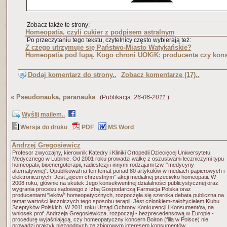
Zobacz także te strony:
Homeopatia, czyli cukier z podpisem astralnym
Po przeczytaniu tego tekstu, czytelnicy często wybierają też:
Z czego utrzymuje się Państwo-Miasto Watykańskie?
Homeopatia pod lupą. Kogo chroni UOKiK: producenta czy ko
Dodaj komentarz do strony..
Zobacz komentarze (17)..
«
Pseudonauka, paranauka
(Publikacja:
26-06-2011
)
Wyślij mailem..
Wersja do druku
PDF
MS Word
Andrzej Gregosiewicz
Profesor zwyczajny, kierownik Katedry i Kliniki Ortopedii Dziecięcej Uniwersytetu
Medycznego w Lublinie. Od 2001 roku prowadzi walkę z oszustwami leczniczymi typu
homeopatii, bioenergoterapii, radiestezji i innymi rodzajami tzw. "medycyny
alternatywnej". Opublikował na ten temat ponad 80 artykułów w mediach papierowych i
elektronicznych. Jest „ojcem chrzestnym” akcji medialnej przeciwko homeopatii. W
2008 roku, głównie na skutek Jego konsekwentnej działalności publicystycznej oraz
wygrania procesu sądowego z Izbą Gospodarczą Farmacja Polska oraz
producentami "leków" homeopatycznych, rozpoczęła się szeroka debata publiczna na
temat wartości leczniczych tego sposobu terapii. Jest członkiem-założycielem Klubu
Sceptyków Polskich. W 2011 roku Urząd Ochrony Konkurencji i Konsumentów, na
wniosek prof. Andrzeja Gregosiewicza, rozpoczął - bezprecedensową w Europie -
procedurę wyjaśniającą, czy homeopatyczny koncern Boiron (filia w Polsce) nie
prowadzi praktyk niezgodnych ze zbiorowym interesem konsumentów.