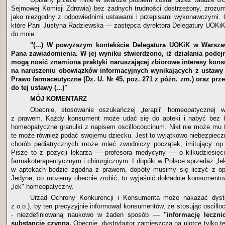
Sejmowej Komisji Zdrowia) bez żadnych trudności dostrzeżony, zrozumi
jako niezgodny z odpowiednimi ustawami i przepisami wykonawczymi. 
które Pani Justyna Radziewska — zastępca dyrektora Delegatury UOKi
do mnie:
"(...) W powyższym kontekście Delegatura UOKiK w Warsza
Pana zawiadomienia. W jej wyniku stwierdzono, iż działania pode
mogą nosić znamiona praktyki naruszającej zbiorowe interesy kon
na naruszeniu obowiązków informacyjnych wynikających z ustawy 
Prawo farmaceutyczne (Dz. U. Nr 45, poz. 271 z późn. zm.) oraz p
do tej ustawy (...)"
MÓJ KOMENTARZ
Obecnie, stosowanie oszukańczej „terapii" homeopatycznej 
z prawem. Każdy konsument może udać się do apteki i nabyć bez kł
homeopatyczne granulki z napisem oscillococcinum. Nikt nie może mu t
te może również podać swojemu dziecku. Jest to wyjątkowo niebezpieczn
chorób pediatrycznych może mieć zwodniczy początek, imitujący np. 
Piszę to z pozycji lekarza — profesora medycyny — o kilkudziesięci
farmakoterapeutycznym i chirurgicznym. I dopóki w Polsce sprzedaż „
w aptekach będzie zgodna z prawem, dopóty musimy się liczyć z op
Jedyne, co możemy obecnie zrobić, to wyjaśnić dokładnie konsumentow
„lek" homeopatyczny.
Urząd Ochrony Konkurencji i Konsumenta może nakazać dystr
z o.o.), by ten precyzyjnie informował konsumentów, że stosując oscill
- niezdefiniowaną naukowo w żaden sposób —
"informację leczni
substancję czynną.
Obecnie, dystrybutor zamieszcza na ulotce tylko tę 