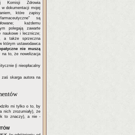
j Komisji Zdrowia
ia w dokumentacji mojej
aniem, które zapisy
armaceutyczne" są
ułowane; każdemu
ym polegają zawarte
e naukowe i lecznicze;
, a także sprzeczna
 w którym ustawodawca
opatyczne nie muszą
y na to, że nowelizacja
tycznie (i nieopłacalny
, zaś skarga autora na
mentów
ziło mi tylko o to, by
a nich zrozumiały), że
ek to znaczy), a nie -
NTÓW
KiK (w odróżnieniu od