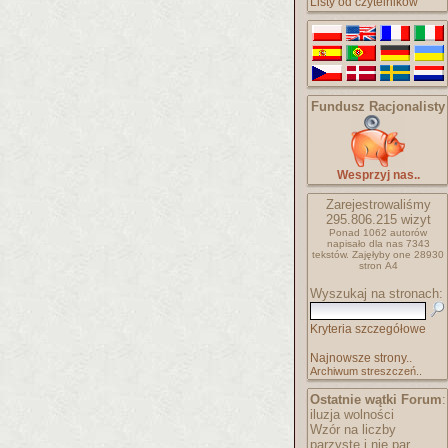
Listy od czytelników
Fundusz Racjonalisty
Wesprzyj nas..
Zarejestrowaliśmy
295.806.215
wizyt
Ponad 1062 autorów
napisało
dla nas 7343
tekstów.
Zajęłyby one 28930
stron A4
Wyszukaj na stronach:
Kryteria szczegółowe
Najnowsze strony..
Archiwum streszczeń..
Ostatnie wątki Forum
:
iluzja wolności
Wzór na liczby
parzyste i nie par..