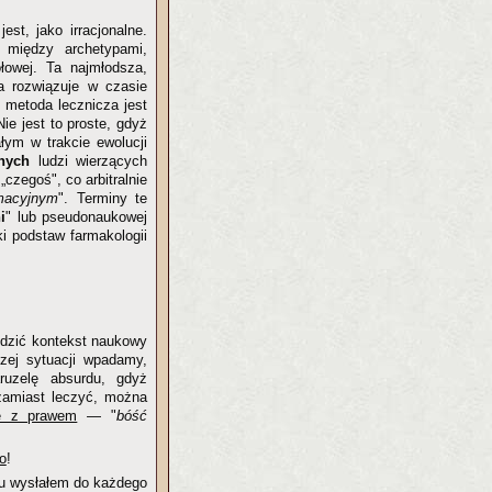
est, jako irracjonalne.
 między archetypami,
łowej. Ta najmłodsza,
a rozwiązuje w czasie
 metoda lecznicza jest
ie jest to proste, gdyż
ym w trakcie ewolucji
nych
ludzi wierzących
 „czegoś", co arbitralnie
macyjnym
". Terminy te
i
" lub pseudonaukowej
ki podstaw farmakologii
dzić kontekst naukowy
zej sytuacji wpadamy,
ruzelę absurdu, gdyż
zamiast leczyć, można
e z prawem
— "
bóść
o
!
u wysłałem do każdego