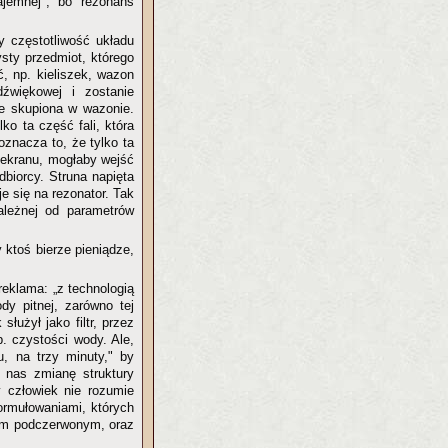
ajemnej", bo rezonans
y częstotliwość układu
ysty przedmiot, którego
ć, np. kieliszek, wazon
dźwiękowej i zostanie
ie skupiona w wazonie.
ko ta część fali, która
znacza to, że tylko ta
u ekranu, mogłaby wejść
dbiorcy. Struna napięta
je się na rezonator. Tak
ależnej od parametrów
 ktoś bierze pieniądze,
reklama: „z technologią
dy pitnej, zarówno tej
łużył jako filtr, przez
. czystości wody. Ale,
, na trzy minuty," by
a nas zmianę struktury
y człowiek nie rozumie
formułowaniami, których
iem podczerwonym, oraz