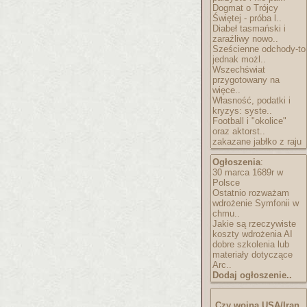
Dogmat o Trójcy
Świętej - próba l..
Diabeł tasmański i
zaraźliwy nowo..
Sześcienne odchody-to
jednak możl..
Wszechświat
przygotowany na
więce..
Własność, podatki i
kryzys: syste..
Football i "okolice"
oraz aktorst..
zakazane jabłko z raju
Ogłoszenia
:
30 marca 1689r w
Polsce
Ostatnio rozważam
wdrożenie Symfonii w
chmu..
Jakie są rzeczywiste
koszty wdrożenia AI
dobre szkolenia lub
materiały dotyczące
Arc..
Dodaj ogłoszenie..
Czy wojna USA/Iran