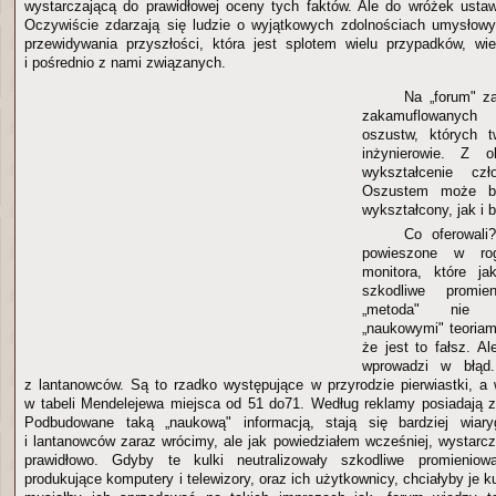
wystarczającą do prawidłowej oceny tych faktów. Ale do wróżek ustawia
Oczywiście zdarzają się ludzie o wyjątkowych zdolnościach umysłowy
przewidywania przyszłości, która jest splotem wielu przypadków, wie
i pośrednio z nami związanych.
Na „forum" za
zakamuflowanyc
oszustw, których t
inżynierowie. Z o
wykształcenie czł
Oszustem może by
wykształcony, jak i 
Co oferowali
powieszone w rog
monitora, które ja
szkodliwe promie
„metoda" nie 
„naukowymi" teoriam
że jest to fałsz. A
wprowadzi w błąd
z lantanowców. Są to rzadko występujące w przyrodzie pierwiastki, a 
w tabeli Mendelejewa miejsca od 51 do71. Według reklamy posiadają 
Podbudowane taką „naukową" informacją, stają się bardziej wiar
i lantanowców zaraz wrócimy, ale jak powiedziałem wcześniej, wystarc
prawidłowo. Gdyby te kulki neutralizowały szkodliwe promieniowa
produkujące komputery i telewizory, oraz ich użytkownicy, chciałyby je 