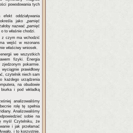
ości powodowania tych
 efekt oddziaływania
określa jako „pamięć
eżałoby nazwać „pamięć
 o to właśnie chodzi.
 co z czym ma wchodzić
 ma wejść w rezonans
nie właściwy wniosek.
energii we wszystkich
awem fizyki. Energia
 w zjedzonym pokarmie.
m wyciągnie prawidłowy
ać, czytelnik niech sam
do każdego urządzenia
omputera, na obudowie
 biurka i pod wkładką
eśniej analizowaliśmy
becnie rolę tę spełnia
idiany. Analizowaliśmy
odpowiedzieć sobie na
ę myśl Czytelniku, że
owanie i jak przełamać
ywało, i to korzystnie,