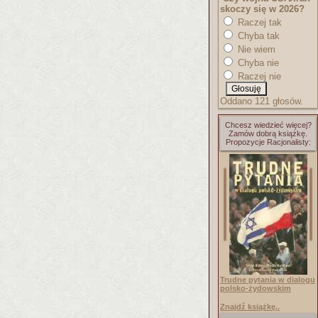
skoczy się w 2026?
Raczej tak
Chyba tak
Nie wiem
Chyba nie
Raczej nie
Oddano 121 głosów.
Chcesz wiedzieć więcej?
Zamów dobrą książkę.
Propozycje Racjonalisty:
Trudne pytania w dialogu
polsko-żydowskim
Znajdź książkę..