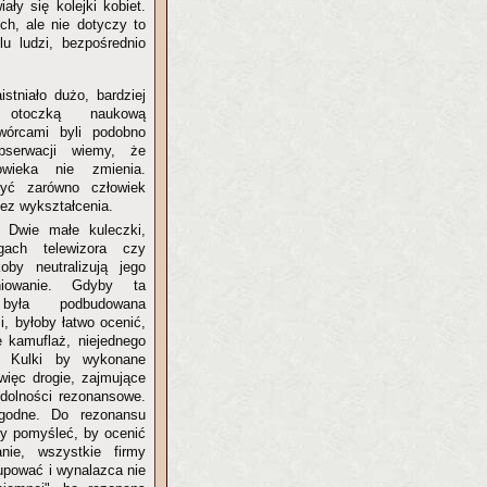
ły się kolejki kobiet.
ch, ale nie dotyczy to
lu ludzi, bezpośrednio
istniało dużo, bardziej
h otoczką naukową
wórcami byli podobno
bserwacji wiemy, że
owieka nie zmienia.
ć zarówno człowiek
bez wykształcenia.
? Dwie małe kuleczki,
ach telewizora czy
koby neutralizują jego
niowanie. Gdyby ta
była podbudowana
i, byłoby łatwo ocenić,
le kamuflaż, niejednego
. Kulki by wykonane
więc drogie, zajmujące
zdolności rezonansowe.
ygodne. Do rezonansu
zy pomyśleć, by ocenić
nie, wszystkie firmy
kupować i wynalazca nie