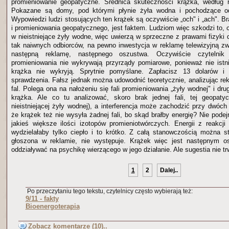
promieniowanie geopatyczne. Średnica skuteczności krążka, według
Pokazane są domy, pod którymi płynie żyła wodna i pochodzące od
Wypowiedzi ludzi stosujących ten krążek są oczywiście „och" i „ach". B
i promieniowania geopatycznego, jest faktem. Ludziom więc szkodzi to, 
w nieistniejące żyły wodne, więc uwierzą w sprzeczne z prawami fizyki 
tak naiwnych odbiorców, na pewno inwestycja w reklamę telewizyjną zw
następną reklamę, następnego oszustwa. Oczywiście czytelnik
promieniowania nie wykrywają przyrządy pomiarowe, ponieważ nie istnie
krążka nie wykryją. Sprytnie pomyślane. Zapłacisz 13 dolarów i
sprawdzenia. Fałsz jednak można udowodnić teoretycznie, analizując re
fal. Polega ona na nałożeniu się fali promieniowania „żyły wodnej" i drug
krążka. Ale co tu analizować, skoro brak jednej fali, tej geopaty
nieistniejącej żyły wodnej), a interferencja może zachodzić przy dwóc
że krążek też nie wysyła żadnej fali, bo skąd brałby energię? Nie pod
jakieś większe ilości izotopów promieniotwórczych. Energii z reakcji
wydzielałaby tylko ciepło i to krótko. Z całą stanowczością można stw
głoszona w reklamie, nie występuje. Krążek więc jest następnym 
oddziaływać na psychikę wierzącego w jego działanie. Ale sugestia nie tr
1
2
Dalej..
Po przeczytaniu tego tekstu, czytelnicy często wybierają też:
9/11 - fakty
Bioenergoterapia
Zobacz komentarze (10)..