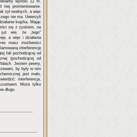
 reklamy wynosi 12 m.
 niej promieniowanie.
rak żył wodnych, a więc
czego nie ma. Uwierzyli
działanie krążka. Mając
róci się z zyskiem, na
 już wie, że „tego"
je, a więc i działania
 nie masz możliwości
klamowaną interferencję
iej fali pochodzącej od
cznej (pochodzącej od
h falach. Jestem pewny,
ejrzewam, by były w nim
 chemicznej jest mało,
ierdzić: interferencja,
oszustwem. Może tylko
wa długo.