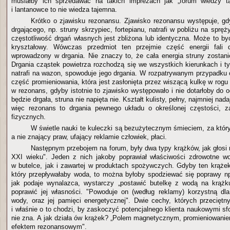
musiałby ich sprzedawać na takich imprezach jak „forum wiedzy t
i lantanowce to nie wiedza tajemna.
Krótko o zjawisku rezonansu. Zjawisko rezonansu występuje, gd
drgającego, np. struny skrzypiec, fortepianu, natrafi w pobliżu na spręż
częstotliwość drgań własnych jest zbliżona lub identyczna. Może to by
kryształowy. Wówczas przedmiot ten przejmie część energii fali 
wprowadzony w drgania. Nie znaczy to, że cała energia struny zostan
Drgania cząstek powietrza rozchodzą się we wszystkich kierunkach i tyl
natrafi na wazon, spowoduje jego drgania. W rozpatrywanym przypadku o
część promieniowania, która jest zasłonięta przez wiszącą kulkę w rog
w rezonans, gdyby istotnie to zjawisko występowało i nie dotarłoby do o
będzie drgała, struna nie napięta nie. Kształt kulisty, pełny, najmniej nada
więc rezonans to drgania pewnego układu o określonej częstości, z
fizycznych.
W świetle nauki te kuleczki są bezużytecznym śmieciem, za który
a nie znający praw, ufający reklamie człowiek, płaci.
Następnym przebojem na forum, były dwa typy krążków, jak głosi 
XXI wieku". Jeden z nich jakoby poprawiał właściwości zdrowotne wo
w butelce, jak i zawartej w produktach spożywczych. Gdyby ten krążek s
który przepływałaby woda, to można byłoby spodziewać się poprawy np
jak podaje wynalazca, wystarczy „postawić butelkę z wodą na krążku
poprawić jej własności. "Powoduje on (według reklamy) korzystną dl
wody, oraz jej pamięci energetycznej". Dwie cechy, których przeciętn
i właśnie o to chodzi, by zaskoczyć potencjalnego klienta naukowymi s
nie zna. A jak działa ów krążek? „Polem magnetycznym, promieniowan
efektem rezonansowym".