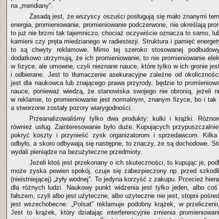
na „meridiany".
Zasadą jest, że wszyscy oszuści posługują się mało znanymi te
energia, promieniowanie, promieniowanie podczerwone, nie określają pro
to już nie brzmi tak tajemniczo, chociaż oczywiście oznacza to samo, lu
kamieni czy pręta miedzianego w radiestezji. Struktura i pamięć energ
to są chwyty reklamowe. Mimo tej szeroko stosowanej podbudowy 
dodatkowo utrzymują, że ich promieniowanie, to nie promieniowanie el
w fizyce, ale umowne, czyli nieznane nauce, które tylko w ich gronie je
i odbierane. Jest to tłumaczenie asekuracyjne zależne od okolicznośc
jest dla naukowca lub znającego prawa przyrody, będzie to promienio
nauce, ponieważ wiedzą, że stanowiska swojego nie obronią, jeżeli n
w reklamie, to promieniowanie jest normalnym, znanym fizyce, bo i tak 
a stworzone zostały pozory wiarygodności.
Przeanalizowaliśmy tylko dwa produkty: kulki i krążki. Różno
również usług. Zainteresowanie było duże. Kupujących przypuszczalni
pokryć koszty i przynieść zysk organizatorom i sprzedawcom. Kilka 
odbyło, a skoro odbywają się następne, to znaczy, że są dochodowe. Str
wydali pieniądze na bezużyteczne przedmioty.
Jeżeli ktoś jest przekonany o ich skuteczności, to kupując je, po
może zyska pewien spokój, czuje się zabezpieczony np. przed szkod
(nieistniejącej) „żyły wodnej". To jedyna korzyść z zakupu. Przecież hier
dla różnych ludzi. Naukowy punkt widzenia jest tylko jeden, albo coś 
fałszem, czyli albo jest użyteczne, albo użyteczne nie jest, stopni pośr
jest wszechobecne. „Polsat" reklamuje podobny krążek, w przeliczeni
Jest to krążek, który działając interferencyjnie zmienia promieniowan