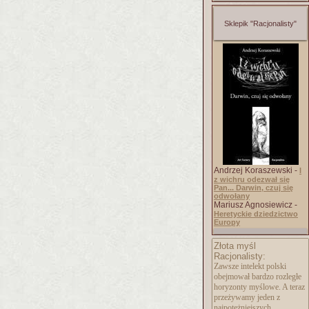
Sklepik "Racjonalisty"
Andrzej Koraszewski -
I
z wichru odezwał się
Pan... Darwin, czuj się
odwołany
Mariusz Agnosiewicz -
Heretyckie dziedzictwo
Europy
Złota myśl
Racjonalisty:
Zawsze intelekt polski
obejmował bardzo rozległe
horyzonty myślowe. A teraz
przeżywamy jeden z
najpotężniejszych