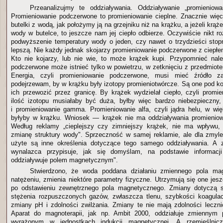
Przeanalizujmy te oddziaływania. Oddziaływanie „promienio
Promieniowanie podczerwone to promieniowanie cieplne. Znacznie więce
butelki z wodą, jak położymy ją na grzejniku niż na krążku, a jeżeli krąż
wody w butelce, to jeszcze nam jej ciepło odbierze. Oczywiście nikt r
podwyższenie temperatury wody o jeden, czy nawet o trzydzieści stopn
lepszą. Nie każdy jednak skojarzy promieniowanie podczerwone z ciepłem
Kto nie kojarzy, lub nie wie, to może krążek kupi. Przypomnieć nal
podczerwone może istnieć tylko w powietrzu, w zetknięciu z przedmiote
Energia, czyli promieniowanie podczerwone, musi mieć źródło zas
podejrzewam, by w krążku były izotopy promieniotwórcze. Są one pod ko
ich przewozić przez granicę. By krążek wydzielał ciepło, czyli promi
ilość izotopu musiałaby być duża, byłby więc bardzo niebezpieczny,
i promieniowanie gamma. Promieniowanie alfa, czyli jądra helu, w w
byłyby w krążku. Wniosek — krążek nie ma oddziaływania promieni
Według reklamy „cieplejszy czy zimniejszy krążek, nie ma wpływu,
zmianę struktury wody". Sprzeczność w samej reklamie, ale dla zmyle
użyte są inne określenia dotyczące tego samego oddziaływania. A 
wynalazca przypisuje, jak się domyślam, na podstawie informacji
oddziaływuje polem magnetycznym".
Stwierdzono, że woda poddana działaniu zmiennego pola m
natężeniu, zmienia niektóre parametry fizyczne. Utrzymują się one jes
po odstawieniu zewnętrznego pola magnetycznego. Zmiany dotyczą szy
stężenia rozpuszczonych gazów, zwłaszcza tlenu, szybkości koagulacj
zmiany pH i zdolności zwilżania. Zmiany te nie mają zdolności leczn
Aparat do magnoterapii, jak np. Ambit 2000, oddziałuje zmiennym
wyrażonym w jednostkach indukcji magnetycznej. A rzemieślni