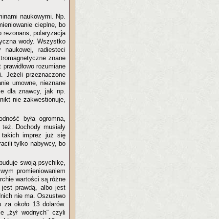
rminami naukowymi. Np.
mieniowanie cieplne, bo
b rezonans, polaryzacja
etyczna wody. Wszystko
naukowej, radiesteci
ektromagnetyczne znane
st prawidłowo rozumiane
i. Jeżeli przeznaczone
wanie umowne, nieznane
ie dla znawcy, jak np.
nikt nie zakwestionuje,
rodność była ogromna,
e też. Dochody musiały
takich imprez już się
acili tylko nabywcy, bo
dbuduje swoją psychikę,
liwym promieniowaniem
archie wartości są różne
jest prawdą, albo jest
ednich nie ma. Oszustwo
u za około 13 dolarów.
ie „żył wodnych" czyli