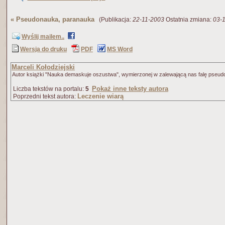
«
Pseudonauka, paranauka
(Publikacja:
22-11-2003
Ostatnia zmiana:
03-
Wyślij mailem..
Wersja do druku
PDF
MS Word
Marceli Kołodziejski
Autor książki "Nauka demaskuje oszustwa", wymierzonej w zalewającą nas falę pseudo
Pokaż inne teksty autora
Liczba tekstów na portalu:
5
Leczenie wiarą
Poprzedni tekst autora: