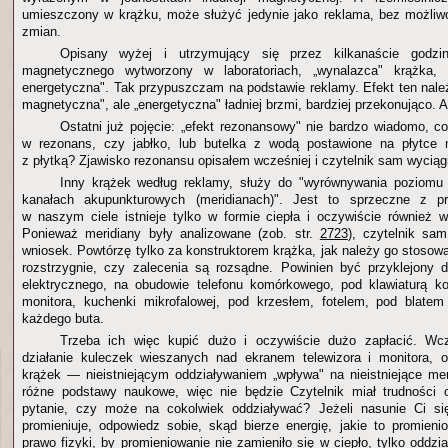
umieszczony w krążku, może służyć jedynie jako reklama, bez możliw
zmian.
Opisany wyżej i utrzymujący się przez kilkanaście godzin
magnetycznego wytworzony w laboratoriach, „wynalazca" krążka, 
energetyczna". Tak przypuszczam na podstawie reklamy. Efekt ten nal
magnetyczna", ale „energetyczna" ładniej brzmi, bardziej przekonująco. A
Ostatni już pojęcie: „efekt rezonansowy" nie bardzo wiadomo,
w rezonans, czy jabłko, lub butelka z wodą postawione na płytce
z płytką? Zjawisko rezonansu opisałem wcześniej i czytelnik sam wyciąg
Inny krążek według reklamy, służy do "wyrównywania poziomu 
kanałach akupunkturowych (meridianach)". Jest to sprzeczne z pr
w naszym ciele istnieje tylko w formie ciepła i oczywiście również
Ponieważ meridiany były analizowane (zob. str.
2723
), czytelnik sa
wniosek. Powtórzę tylko za konstruktorem krążka, jak należy go stosow
rozstrzygnie, czy zalecenia są rozsądne. Powinien być przyklejony 
elektrycznego, na obudowie telefonu komórkowego, pod klawiaturą k
monitora, kuchenki mikrofalowej, pod krzesłem, fotelem, pod blatem
każdego buta.
Trzeba ich więc kupić dużo i oczywiście dużo zapłacić. Wcz
działanie kuleczek wieszanych nad ekranem telewizora i monitora, o
krążek — nieistniejącym oddziaływaniem „wpływa" na nieistniejące mer
różne podstawy naukowe, więc nie będzie Czytelnik miał trudności 
pytanie, czy może na cokolwiek oddziaływać? Jeżeli nasunie Ci si
promieniuje, odpowiedz sobie, skąd bierze energię, jakie to promieni
prawo fizyki, by promieniowanie nie zamieniło się w ciepło, tylko oddział