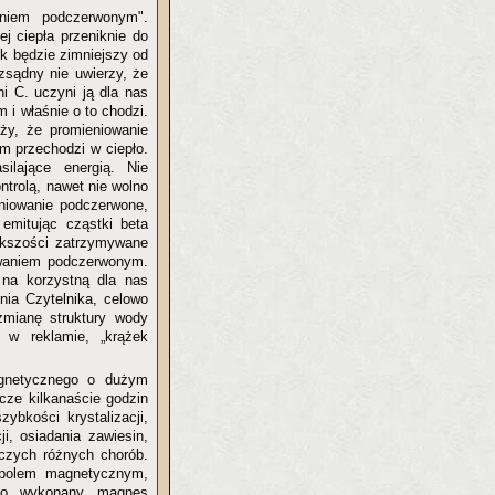
waniem podczerwonym".
j ciepła przeniknie do
ek będzie zimniejszy od
ozsądny nie uwierzy, że
i C. uczyni ją dla nas
 i właśnie o to chodzi.
eży, że promieniowanie
m przechodzi w ciepło.
ilające energią. Nie
ntrolą, nawet nie wolno
eniowanie podczerwone,
 emitując cząstki beta
iększości zatrzymywane
owaniem podczerwonym.
 na korzystną dla nas
nia Czytelnika, celowo
zmianę struktury wody
 w reklamie, „krążek
agnetycznego o dużym
zcze kilkanaście godzin
bkości krystalizacji,
i, osiadania zawiesin,
iczych różnych chorób.
 polem magnetycznym,
czo wykonany magnes