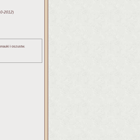
10-2012
)
nauki i oszustw.