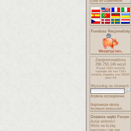
Listy od czytelników
Fundusz Racjonalisty
Wesprzyj nas..
Zarejestrowaliśmy
296.755.146
wizyt
Ponad 1062 autorów
napisało
dla nas 7343
tekstów.
Zajęłyby one 28930
stron A4
Wyszukaj na stronach:
Kryteria szczegółowe
Najnowsze strony..
Archiwum streszczeń..
Ostatnie wątki Forum
:
iluzja wolności
Wzór na liczby
parzyste i nie par..