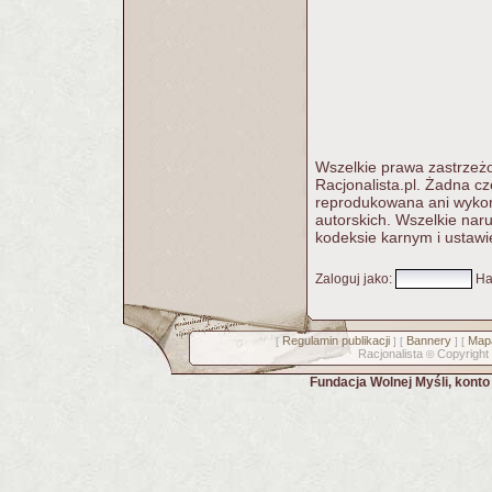
Wszelkie prawa zastrzeżo
Racjonalista.pl. Żadna c
reprodukowana ani wykorz
autorskich. Wszelkie nar
kodeksie karnym i ustawi
Zaloguj jako
:
Ha
Regulamin publikacji
Bannery
Mapa
[
] [
] [
Racjonalista
Copyright
©
Fundacja Wolnej Myśli, kont