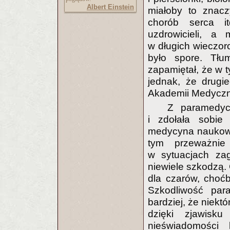
Albert Einstein
miałoby to znaczy
chorób serca it
uzdrowicieli, a 
w długich wieczor
było spore. Tłum
zapamiętał, że w t
jednak, że drugie
Akademii Medyczne
Z paramedyc
i zdołała sobie 
medycyna naukowa
tym przeważnie
w sytuacjach zag
niewiele szkodzą.
dla czarów, choć
Szkodliwość par
bardziej, że niek
dzięki zjawisku
nieświadomości 