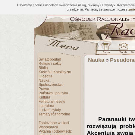
Używamy cookies w celach świadczenia usług, reklamy i statystyk. Korzystani
urządzeniu. Pamiętaj, że zawsze możesz
zmie
Nauka
Pseudona
Światopogląd
»
Religie i sekty
Biblia
Kościół i Katolicyzm
Filozofia
Nauka
Społeczeństwo
Prawo
Państwo i polityka
Kultura
Felietony i eseje
Literatura
Ludzie, cytaty
Tematy różnorodne
Paranauki tw
Znalezione w sieci
rozwiązują prob
Współpraca
Pytania i odpowiedzi
Akcentują swoją 