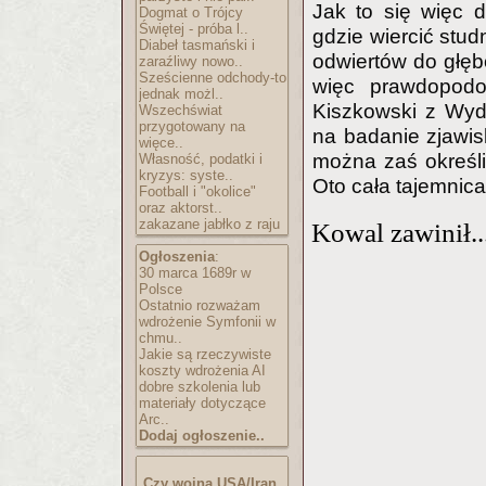
Jak to się więc d
Dogmat o Trójcy
Świętej - próba l..
gdzie wiercić stud
Diabeł tasmański i
odwiertów do głębo
zaraźliwy nowo..
Sześcienne odchody-to
więc prawdopod
jednak możl..
Kiszkowski z Wydz
Wszechświat
przygotowany na
na badanie zjawis
więce..
można zaś określić
Własność, podatki i
kryzys: syste..
Oto cała tajemnica
Football i "okolice"
oraz aktorst..
zakazane jabłko z raju
Kowal zawinił..
Ogłoszenia
:
30 marca 1689r w
Polsce
Ostatnio rozważam
wdrożenie Symfonii w
chmu..
Jakie są rzeczywiste
koszty wdrożenia AI
dobre szkolenia lub
materiały dotyczące
Arc..
Dodaj ogłoszenie..
Czy wojna USA/Iran