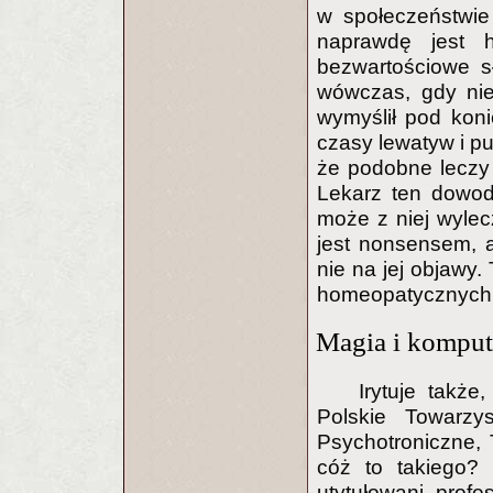
w społeczeństwie
naprawdę jest h
bezwartościowe s
wówczas, gdy nie
wymyślił pod koni
czasy lewatyw i p
że podobne leczy
Lekarz ten dowod
może z niej wylec
jest nonsensem, a
nie na jej objawy
homeopatycznych, 
Magia i komput
Irytuje także
Polskie Towarzy
Psychotroniczne,
cóż to takiego?
utytułowani prof