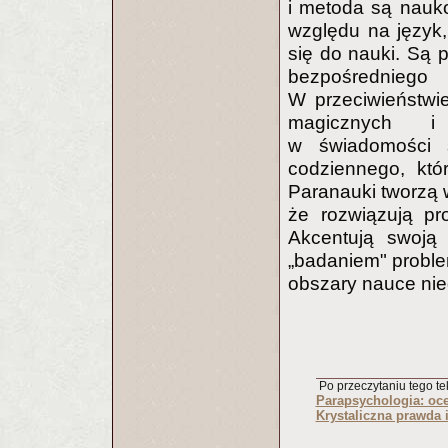
i metoda są nauk
względu na język,
się do nauki. Są 
bezpośrednie
W przeciwieństwi
magicznych i 
w świadomości 
codziennego, któ
Paranauki tworzą w
że rozwiązują pr
Akcentują swoją 
„badaniem" probl
obszary nauce ni
Po przeczytaniu tego tek
Parapsychologia: oce
Krystaliczna prawda 