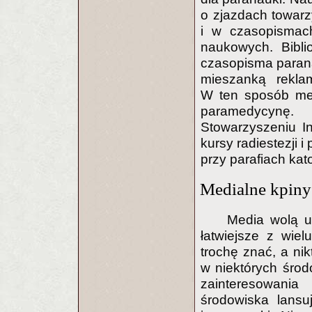
o zjazdach towarz
i w czasopismac
naukowych. Bibli
czasopisma paran
mieszanką rekla
W ten sposób med
paramedycynę. 
Stowarzyszeniu I
kursy radiestezji 
przy parafiach kato
Medialne kpiny
Media wolą u
łatwiejsze z wie
trochę znać, a nik
w niektórych środ
zainteresowani
środowiska lansu