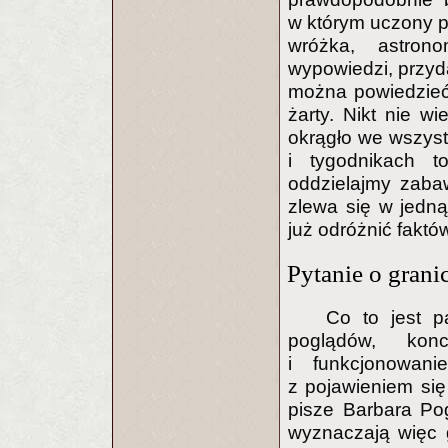
w którym uczony p
wróżka, astron
wypowiedzi, przyd
można powiedzieć:
żarty. Nikt nie w
okrągło we wszyst
i tygodnikach 
oddzielajmy zabaw
zlewa się w jedną
już odróżnić faktó
Pytanie o grani
Co to jest p
poglądów, konc
i funkcjonowan
z pojawieniem się
pisze Barbara Po
wyznaczają więc g