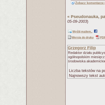
Zobacz komentarze (
«
Pseudonauka, p
05-09-2003
)
Wyślij mailem..
Wersja do druku
PD
Grzegorz Filip
Redaktor działu public
ogólnopolskim miesięcz
środowiska akademicki
Liczba tekstów na po
Najnowszy tekst aut