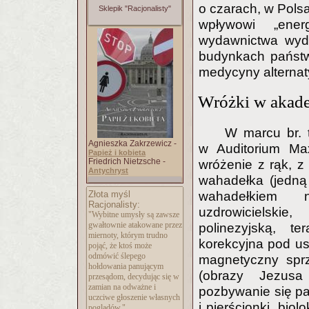
o czarach, w Pols
Sklepik "Racjonalisty"
wpływowi „ener
wydawnictwa wyda
budynkach państw
medycyny alternat
Wróżki w akad
W marcu br. 
Agnieszka Zakrzewicz -
w Auditorium Max
Papież i kobieta
Friedrich Nietzsche -
wróżenie z rąk, z 
Antychryst
wahadełka (jedną
wahadełkiem 
Złota myśl
Racjonalisty:
uzdrowicielsk
"Wybitne umysły są zawsze
gwałtownie atakowane przez
polinezyjską, t
miernoty, którym trudno
korekcyjna pod us
pojąć, że ktoś może
odmówić ślepego
magnetyczny sprz
hołdowania panującym
(obrazy Jezusa
przesądom, decydując się w
zamian na odważne i
pozbywanie się pa
uczciwe głoszenie własnych
i pierścionki, bio
poglądów."