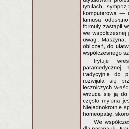
tytułach, sympozj
komputerowa — o
lamusa odesłano 
formuły zastąpił
we współczesnej 
uwagi. Maszyna, 
obliczeń, do ułat
współczesnego s
Irytuje wr
paramedycznej h
tradycyjnie do p
rozwijała się pr
leczniczych właści
wrzuca się ją do
często mylona jes
Niejednokrotnie s
homeopatię, skoro 
We współczes
dla paranauki. Nau