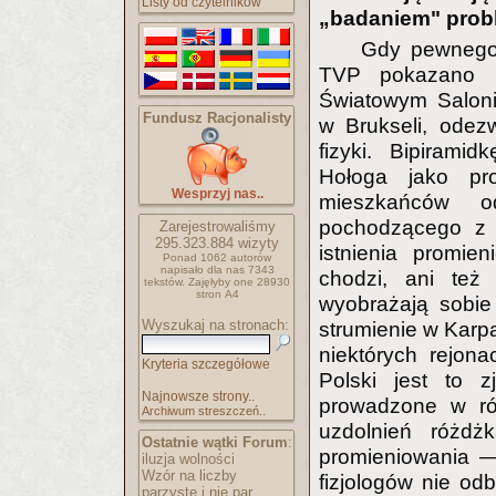
Listy od czytelników
„badaniem" prob
Gdy pewnego
TVP pokazano b
Światowym Salon
Fundusz Racjonalisty
w Brukseli, odez
fizyki. Bipirami
Hołoga jako pro
Wesprzyj nas..
mieszkańców od
pochodzącego z g
Zarejestrowaliśmy
295.323.884
wizyty
istnienia promie
Ponad 1062 autorów
napisało
dla nas 7343
chodzi, ani też n
tekstów.
Zajęłyby one 28930
stron A4
wyobrażają sobie
Wyszukaj na stronach:
strumienie w Karp
niektórych rejon
Kryteria szczegółowe
Polski jest to z
Najnowsze strony..
prowadzone w róż
Archiwum streszczeń..
uzdolnień różdż
Ostatnie wątki Forum
:
promieniowania —
iluzja wolności
Wzór na liczby
fizjologów nie od
parzyste i nie par..