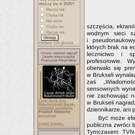
skoczy się w 2026?
Raczej tak
Chyba tak
Nie wiem
szczęścia, ekran
Chyba nie
wodnym sieci sz
Raczej nie
i pseudonaukowy
Oddano 120 głosów.
których brak na e
lecznictwo i s
Chcesz wiedzieć więcej?
Zamów dobrą książkę.
profesorowie. Wy
Propozycje Racjonalisty:
oberwało się pre
w Brukseli wynalaz
zaś „Wiadomośc
sensownych wynal
nie zachowując na
Czuję dotyk Jego
w Brukseli nagradz
Makaronowych Macek -
emblemat pastafarian
dziennikarze, ani 
Friedrich Nietzsche -
Antychryst
Być może efek
publiczna zwróci b
Znajdź książkę..
Tymczasem TVN 