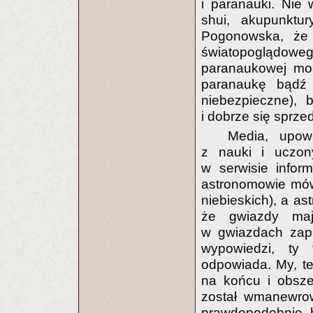
i paranauki. Nie
shui, akupunktur
Pogonowska, że
światopoglądo
paranaukowej mody
paranaukę bądź 
niebezpieczne), 
i dobrze się sprze
Media, upow
z nauki i uczon
w serwisie infor
astronomowie mówi
niebieskich), a as
że gwiazdy ma
w gwiazdach zapi
wypowiedzi, ty 
odpowiada. My, te
na końcu i obsze
został wmanewrow
prawdopodobnie b