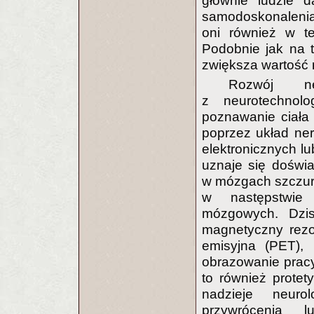
głównie ludzie 
samodoskonalenia,
oni również w te
Podobnie jak na t
zwiększa wartość
Rozwój neu
z neurotechnolo
poznawanie ciała 
poprzez układ ne
elektronicznych l
uznaje się doświa
w mózgach szczuró
w następstwie
mózgowych. Dzisi
magnetyczny rezo
emisyjna (PET), 
obrazowanie pracy
to również protet
nadzieje neuro
przywrócenia l