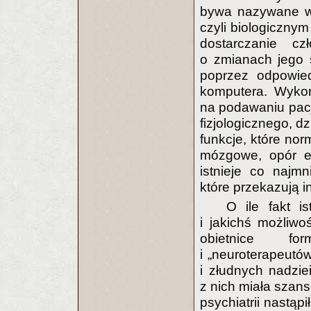
bywa nazywane ws
czyli biologiczny
dostarczanie czł
o zmianach jego s
poprzez odpowied
komputera. Wykor
na podawaniu pac
fizjologicznego, 
funkcje, które nor
mózgowe, opór el
istnieje co najm
które przekazują i
O ile fakt i
i jakichś możliwo
obietnice for
i „neuroterapeutów
i złudnych nadzi
z nich miała szansę
psychiatrii nastąp