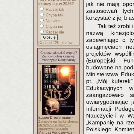
jak nie mają opo
skoczy się w 2026?
Raczej tak
zastosowań tych
Chyba tak
korzystać z jej bla
Nie wiem
Tak też zrobil
Chyba nie
Raczej nie
nazwą kinezjol
zapewniając o t
Oddano 120 głosów.
osiągnięciach ne
projektów współf
Chcesz wiedzieć więcej?
Zamów dobrą książkę.
(Europejski Fu
Propozycje Racjonalisty:
budowane na podst
Ministerstwa Eduk
pt. „Mój kuferek
Edukacyjnych w
zaangażowało si
uwiarygodniając 
Informacji Pedag
Nauczycieli w Wa
Eugen Drewermann -
„Kampanię na rze
Zstępuję na barkę słońca.
Medytacje o śmierci i
Polskiego Komite
zmartwychwstaniu
Mariusz Agnosiewicz -