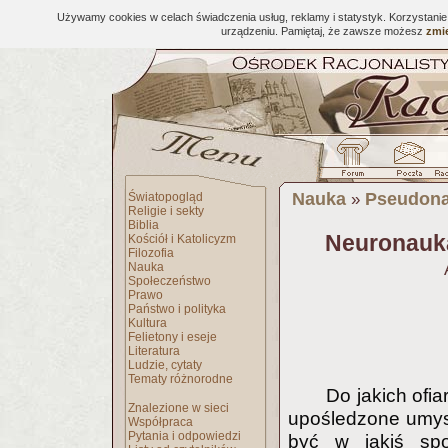
Używamy cookies w celach świadczenia usług, reklamy i statystyk. Korzystani
urządzeniu. Pamiętaj, że zawsze możesz
zmie
Nauka
Pseudona
Światopogląd
»
Religie i sekty
Biblia
Neuronauka
Kościół i Katolicyzm
Filozofia
Nauka
Społeczeństwo
Prawo
Państwo i polityka
Kultura
Felietony i eseje
Literatura
Ludzie, cytaty
Tematy różnorodne
Do jakich ofia
Znalezione w sieci
upośledzone umysł
Współpraca
Pytania i odpowiedzi
być w jakiś spo