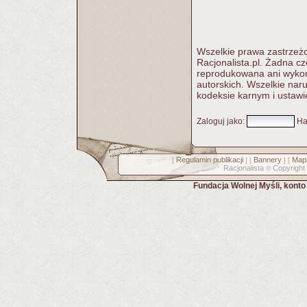
Wszelkie prawa zastrzeżo
Racjonalista.pl. Żadna c
reprodukowana ani wykorz
autorskich. Wszelkie nar
kodeksie karnym i ustawi
Zaloguj jako
:
Ha
Regulamin publikacji
Bannery
Mapa
[
] [
] [
Racjonalista
Copyright
©
Fundacja Wolnej Myśli, kont