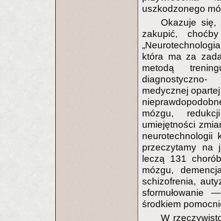
uszkodzonego mó
Okazuje się,
zakupić, choćb
„Neurotechnologi
która ma za zada
metodą trening
diagnostyczno-
medycznej opartej
nieprawdopodobne
mózgu, redukcj
umiejętności zmia
neurotechnologii 
przeczytamy na j
leczą 131 chorób 
mózgu, demencja,
schizofrenia, aut
sformułowanie —
środkiem pomocni
W rzeczywisto