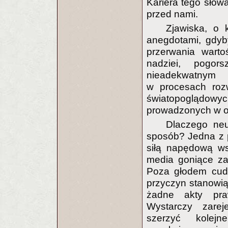
Kariera tego słowa
przed nami.
Zjawiska, o 
anegdotami, gdyb
przerwania warto
nadziei, pogor
nieadekwatnym 
w procesach roz
światopoglądowych
prowadzonych w op
Dlaczego neu
sposób? Jedna z pr
siłą napędową wsz
media goniące za
Poza głodem cudó
przyczyn stanowią
żadne akty praw
Wystarczy zareje
szerzyć kolejn