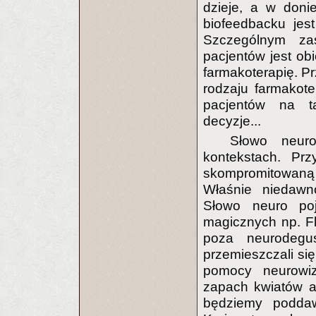
dzieje, a w doni
biofeedbacku jes
Szczególnym za
pacjentów jest ob
farmakoterapię. P
rodzaju farmakote
pacjentów na t
decyzje...
Słowo neur
kontekstach. Pr
skompromitowaną
Właśnie niedawn
Słowo neuro poj
magicznych np. F
poza neurodegu
przemieszczali się
pomocy neurowizua
zapach kwiatów a
będziemy poddaw