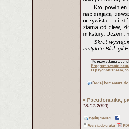
Kto powinien
napierającą zews
oczywista – ci kt
ziarna od plew, z
mikstury. Uczeni, 
Skrót wystąpi
Instytutu Biologi
Po przeczytaniu tego tek
Programowanie neuro
O psychobiznesie, to
Dodaj komentarz do 
«
Pseudonauka, p
18-02-2009
)
Wyślij mailem..
Wersja do druku
PD