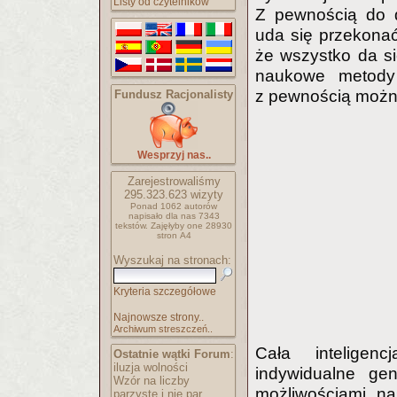
Listy od czytelników
Z pewnością do d
uda się przekonać
że wszystko da si
naukowe metody 
z pewnością można
Fundusz Racjonalisty
Wesprzyj nas..
Zarejestrowaliśmy
295.323.623
wizyty
Ponad 1062 autorów
napisało
dla nas 7343
tekstów.
Zajęłyby one 28930
stron A4
Wyszukaj na stronach:
Kryteria szczegółowe
Najnowsze strony..
Archiwum streszczeń..
Cała inteligen
Ostatnie wątki Forum
:
iluzja wolności
indywidualne ge
Wzór na liczby
możliwościami na
parzyste i nie par..