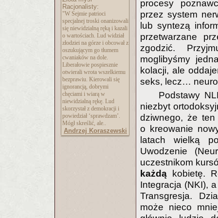
procesy poznawc
Racjonalisty:
przez system ner
"W Sejmie patrioci
specjalnej troski onanizowali
lub syntezą infor
się niewidzialną ręką i kazali
przetwarzane pr
o wartościach. Lud widział
złodziei na górze i obcował z
zgodzić. Przyj
oszukującym go tłumem
cwaniaków na dole.
moglibyśmy jedna
Liberałowie pospiesznie
kolacji, ale oddaj
otwierali wrota wszelkiemu
bezprawiu. Kierowali się
seks, lecz… neuro
ignorancją, dobrymi
Podstawy NLP
chęciami i wiarą w
niewidzialną rękę. Lud
niezbyt ortodoksyj
skorzystał z demokracji i
powiedział ‘sprawdzam’.
dziwnego, że ten 
Mógł skreślić, ale..
o kreowanie nowy
Andrzej Koraszewski
latach wielką po
Uwodzenie (Neuro
uczestnikom kursó
każdą
kobietę. R
Integracja (NKI), 
Transgresja. Dzi
może nieco mniej