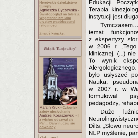
Edukacji Początk
Heretyckie dziedzictwo
Europy
Terapia kinezjol
Agnieszka Dyczewska -
Światopogląd na talerzu.
instytucji jest długa
Wegetarianizm jako
przejaw współczesnej
Tymczasem… z
religijności
temat funkcjon
Znajdź książkę..
z ekspertyzy sfo
w 2006 r. „Tego
Sklepik "Racjonalisty"
klinicznej, (...) 
To wynik ekspe
Alergologicznego
było usłyszeć po
Nauka, pseudona
w 2007 r. w Wars
formułowali psy
pedagodzy, rehabili
Marcin Kruk -
Człowiek
Dużo luźni
zajęty niesłychanie
Andrzej Koraszewski -
I
Neurolingwistycz
z wichru odezwał się
Pan... Darwin, czuj się
Dilts, „Słowo neur
odwołany
NLP myślenie, pami
Złota myśl