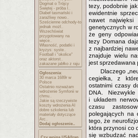
Dogmat o Trójcy
tezy, podobnie j
Świętej - próba l..
ewidentnie sprze
Diabeł tasmański i
zaraźliwy nowo..
nawet najwięksi
Sześcienne odchody-to
genetycznych w roz
jednak możl..
Wszechświat
że geny odpowiad
przygotowany na
więce..
tezy Domana dają
Własność, podatki i
z najbardziej na
kryzys: syste..
Football i "okolice"
znajduje wielu n
oraz aktorst..
jest sprzedawana
zakazane jabłko z raju
Dlaczego „ne
Ogłoszenia
:
30 marca 1689r w
cegiełka, z któ
Polsce
ostatnimi czasy d
Ostatnio rozważam
wdrożenie Symfonii w
DNA. Niezwykle
chmu..
i układem nerwo
Jakie są rzeczywiste
koszty wdrożenia AI
czasu zastoso
dobre szkolenia lub
polegających na 
materiały dotyczące
Arc..
tego, że neurofizj
Dodaj ogłoszenie..
która przynosi co 
się wzbudzać nad
Czy wojna USA/Iran