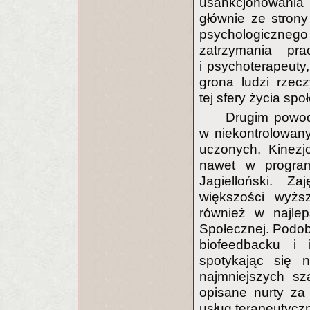
usankcjonowania
głównie ze strony
psychologicznego
zatrzymania pr
i psychoterapeuty
grona ludzi rzec
tej sfery życia sp
Drugim powod
w niekontrolowany
uczonych. Kinezj
nawet w program
Jagielloński. 
większości wyżs
również w najlep
Społecznej. Podob
biofeedbacku i 
spotykając się 
najmniejszych sz
opisane nurty za
usług terapeutycz