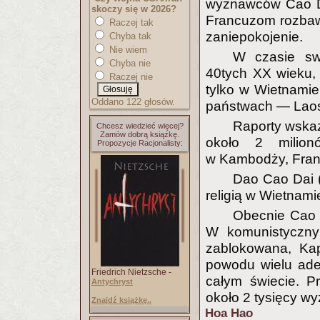
wyznawców Cao Da
skoczy się w 2026?
Francuzom rozbawie
Raczej tak
zaniepokojenie.
Chyba tak
Nie wiem
W czasie sw
Chyba nie
40tych XX wieku, 
Raczej nie
tylko w Wietnamie
Oddano 122 głosów.
państwach — Laos
Raporty wskaz
Chcesz wiedzieć więcej?
Zamów dobrą książkę.
około 2 milio
Propozycje Racjonalisty:
w Kambodży, Franc
Dao Cao Dai (c
religią w Wietnami
Obecnie Cao D
W komunistycznym
zablokowana, Kap
powodu wielu ade
Friedrich Nietzsche -
całym świecie. Pr
Antychryst
około 2 tysięcy w
Znajdź książkę..
Hoa Hao