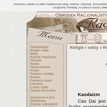
Używamy cookies w celach świadczenia usług, reklamy i statystyk. Korzystani
urządzeniu. Pamiętaj, że zawsze możesz
zmie
Religie i sekty
Re
Światopogląd
»
Religie i sekty
Biblia
Kościół i Katolicyzm
Filozofia
Nauka
Społeczeństwo
Prawo
Państwo i polityka
Kultura
Felietony i eseje
Literatura
Ludzie, cytaty
Tematy różnorodne
Kaodaizm
Znalezione w sieci
Cao Dai jest
Współpraca
Pytania i odpowiedzi
liczbą wyznawców 