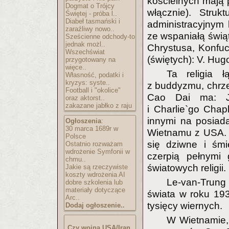
kościelnych mają 
Dogmat o Trójcy
włącznie). Struk
Świętej - próba l..
Diabeł tasmański i
administracyjnym 
zaraźliwy nowo..
ze wspaniałą świąt
Sześcienne odchody-to
jednak możl..
Chrystusa, Konfuc
Wszechświat
(świętych): V. Hu
przygotowany na
więce..
Ta religia 
Własność, podatki i
kryzys: syste..
z buddyzmu, chrześ
Football i "okolice"
Cao Dai ma: Je
oraz aktorst..
zakazane jabłko z raju
i Charlie`go Chap
innymi na posiada
Ogłoszenia
:
30 marca 1689r w
Wietnamu z USA. 
Polsce
się dziwne i śm
Ostatnio rozważam
wdrożenie Symfonii w
czerpią pełnymi 
chmu..
światowych religii.
Jakie są rzeczywiste
koszty wdrożenia AI
Le-van-Trung [
dobre szkolenia lub
materiały dotyczące
świata w roku 193
Arc..
tysięcy wiernych.
Dodaj ogłoszenie..
W Wietnamie, 
Czy wojna USA/Iran