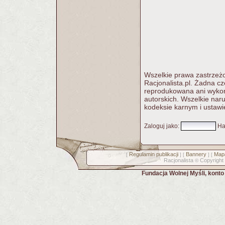
Wszelkie prawa zastrzeżo
Racjonalista.pl. Żadna c
reprodukowana ani wykorz
autorskich. Wszelkie nar
kodeksie karnym i ustawi
Zaloguj jako
:
Ha
Regulamin publikacji
Bannery
Mapa
[
] [
] [
Racjonalista
Copyright
©
Fundacja Wolnej Myśli, kont