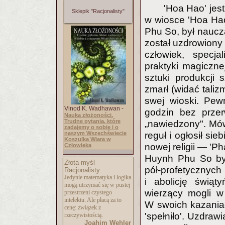
'Hoa Hao' jes
Sklepik "Racjonalisty"
w wiosce 'Hoa Hao
Phu So, był naucza
został uzdrowiony 
człowiek, specja
praktyki magiczne
sztuki produkcji 
zmarł (widać tali
swej wioski. Pew
Vinod K. Wadhawan -
godzin bez przer
Nauka złożoności.
Trudne pytania, które
„nawiedzony". Mów
zadajemy o sobie i o
naszym Wszechświecie
reguł i ogłosił si
Koszulka Wiara w
nowej religii — '
Człowieka
Huynh Phu So był 
Złota myśl
pół-profetycznyc
Racjonalisty:
Jedynie matematyka i logika
i abolicję świąt
mogą utrzymać się w pustej
wierzący mogli w
przestrzeni czystego
intelektu. Ale płacą za to
W swoich kazaniach
cenę: związek z
'spełniło'. Uzdraw
rzeczywistością.
Joahim Wehler