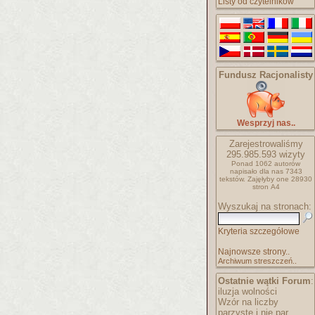
Listy od czytelników
Fundusz Racjonalisty
Wesprzyj nas..
Zarejestrowaliśmy
295.985.593
wizyty
Ponad 1062 autorów
napisało
dla nas 7343
tekstów.
Zajęłyby one 28930
stron A4
Wyszukaj na stronach:
Kryteria szczegółowe
Najnowsze strony..
Archiwum streszczeń..
Ostatnie wątki Forum
:
iluzja wolności
Wzór na liczby
parzyste i nie par..