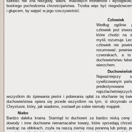
ludność nie zna niezgody, waśni, masowych morderstw i występków,
boskiego pochodzenia chrześcijaństwa. Trzeba więc być niegodziwce
i głupcem, by wątpić w jego rzeczywistość.
Człowiek
Według ogólnie pr
człowiek jest stwor
które chodzi na d
myśli, rozumuje. Lec
człowiek nie powin
rozumować; powinie
czworakach, a t
duchowieństwu łatwi
wierzchem.
Duchowieńst
Najważniejsz
cywilizowanym pańs
predestynowan
najszlachetniejszy
wszystkim do śpiewania pieśni i pobierania opłat za słuchanie tej św
duchowieństwa opiera się przede wszystkim na tym, iż otrzymało 
Chrystusie, który, jak wiadomo, zostawił po sobie niemały majątek.
Niebo
Bardzo daleka kraina. Stamtąd to duchowni za bardzo niską cenę 
dowody i inne duchowne nienamacalne towary, które sprzedają chrześ
siedząc na obłokach, zsyła na naszą ziemię rosę poranną lub potop, 