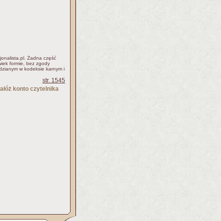
jonalista.pl. Żadna część
iek formie, bez zgody
idzianym w kodeksie karnym i
str. 1545
ałóż konto czytelnika