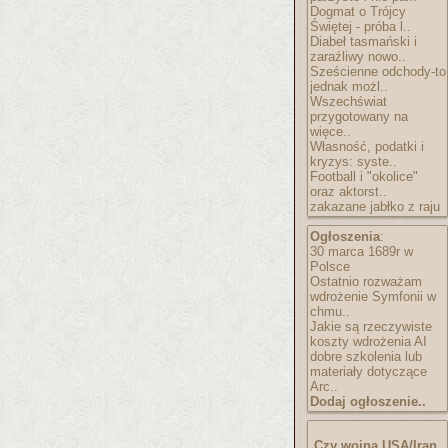
Dogmat o Trójcy
Świętej - próba l..
Diabeł tasmański i
zaraźliwy nowo..
Sześcienne odchody-to
jednak możl..
Wszechświat
przygotowany na
więce..
Własność, podatki i
kryzys: syste..
Football i "okolice"
oraz aktorst..
zakazane jabłko z raju
Ogłoszenia
:
30 marca 1689r w
Polsce
Ostatnio rozważam
wdrożenie Symfonii w
chmu..
Jakie są rzeczywiste
koszty wdrożenia AI
dobre szkolenia lub
materiały dotyczące
Arc..
Dodaj ogłoszenie..
Czy wojna USA/Iran