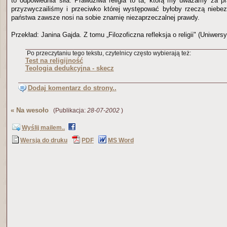
to odpowiednia siła. Prawdziwa religia to ta, którą my uważamy za pr
przyzwyczailiśmy i przeciwko której występować byłoby rzeczą niebez
państwa zawsze nosi na sobie znamię niezaprzeczalnej prawdy.
Przekład: Janina Gajda. Z tomu „Filozoficzna refleksja o religii" (Uniwers
Po przeczytaniu tego tekstu, czytelnicy często wybierają też:
Test na religijność
Teologia dedukcyjna - skecz
Dodaj komentarz do strony..
«
Na wesoło
(Publikacja:
28-07-2002
)
Wyślij mailem..
Wersja do druku
PDF
MS Word