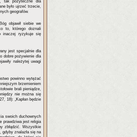
e, tak pożyteczne dla
e było ujrzeć trzecie,
onych geografów.
óg objawił siebie we
o to, którego doznali
 inaczej ryzykuje się
ny jest specjalnie dla
 o dobre pożywienie dla
jawiły należytej uwagi
ństwo powinno wytężać
z mniejszym brzemieniem
ołowie brali pieniądze,
ieniędzy nie można się
27, 18): „Kapłan będzie
cia swoich duchownych
e prawdziwa jest religia
by zbłądzić. Wszystkie
, gdyby znalazła się na