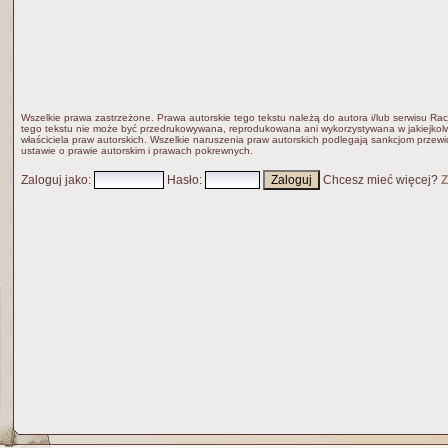
Wszelkie prawa zastrzeżone. Prawa autorskie tego tekstu należą do autora i/lub serwisu Rac
tego tekstu nie może być przedrukowywana, reprodukowana ani wykorzystywana w jakiejkolw
właściciela praw autorskich. Wszelkie naruszenia praw autorskich podlegają sankcjom przew
ustawie o prawie autorskim i prawach pokrewnych.
Zaloguj jako
:
Hasło
:
Chcesz mieć więcej?
Z