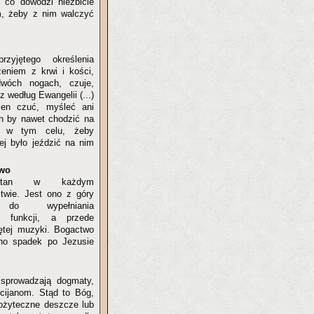
 co dowodzi niezbicie
m, żeby z nim walczyć
zyjętego określenia
zeniem z krwi i kości,
wóch nogach, czuje,
z według Ewangelii (...)
ien czuć, myśleć ani
n by nawet chodzić na
o w tym celu, żeby
ej było jeździć na nim
wo
y stan w każdym
twie. Jest ono z góry
e do wypełniania
ch funkcji, a przede
iętej muzyki. Bogactwo
ono spadek po Jezusie
sprowadzają dogmaty,
cijanom. Stąd to Bóg,
pożyteczne deszcze lub