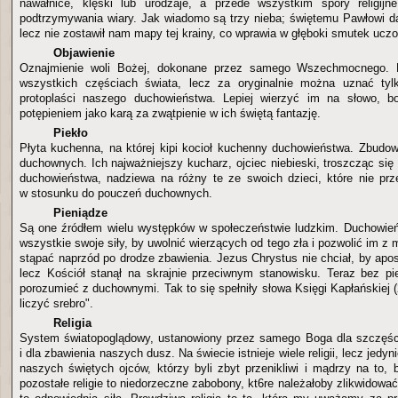
nawałnice, klęski lub urodzaje, a przede wszystkim spory religijn
podtrzymywania wiary. Jak wiadomo są trzy nieba; świętemu Pawłowi dan
lecz nie zostawił nam mapy tej krainy, co wprawia w głęboki smutek ucz
Objawienie
Oznajmienie woli Bożej, dokonane przez samego Wszechmocnego. B
wszystkich częściach świata, lecz za oryginalnie można uznać tylk
protoplaści naszego duchowieństwa. Lepiej wierzyć im na słowo, bo
potępieniem jako karą za zwątpienie w ich świętą fantazję.
Piekło
Płyta kuchenna, na której kipi kocioł kuchenny duchowieństwa. Zbudowa
duchownych. Ich najważniejszy kucharz, ojciec niebieski, troszcząc się
duchowieństwa, nadziewa na różny te ze swoich dzieci, które nie prze
w stosunku do pouczeń duchownych.
Pieniądze
Są one źródłem wielu występków w społeczeństwie ludzkim. Duchowie
wszystkie swoje siły, by uwolnić wierzących od tego zła i pozwolić im 
stąpać naprzód po drodze zbawienia. Jezus Chrystus nie chciał, by apost
lecz Kościół stanął na skrajnie przeciwnym stanowisku. Teraz bez p
porozumieć z duchownymi. Tak to się spełniły słowa Księgi Kapłańskiej (
liczyć srebro".
Religia
System światopoglądowy, ustanowiony przez samego Boga dla szczęś
i dla zbawienia naszych dusz. Na świecie istnieje wiele religii, lecz jedyni
naszych świętych ojców, którzy byli zbyt przenikliwi i mądrzy na to, 
pozostałe religie to niedorzeczne zabobony, kt6re należałoby zlikwidować