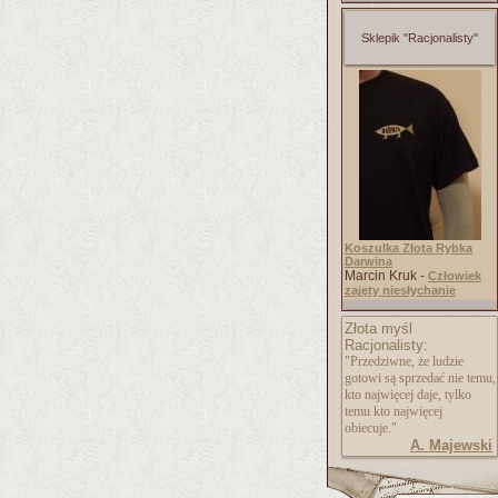
Sklepik "Racjonalisty"
Koszulka Złota Rybka
Darwina
Marcin Kruk -
Człowiek
zajęty niesłychanie
Złota myśl
Racjonalisty:
"Przedziwne, że ludzie
gotowi są sprzedać nie temu,
kto najwięcej daje, tylko
temu kto najwięcej
obiecuje."
A. Majewski