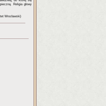
awdziwą, do której się
pieczną. Religia głowy
ytet Wrocławski)