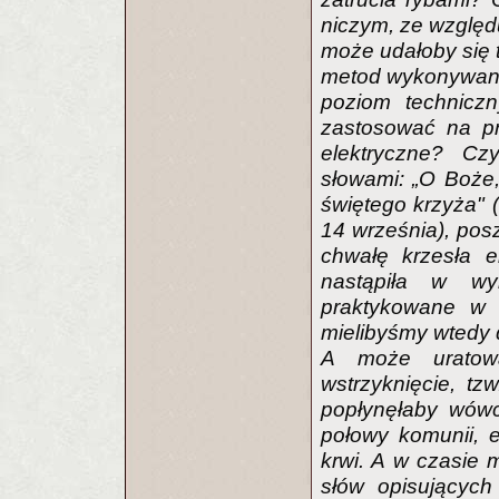
niczym, ze względ
może udałoby się 
metod wykonywania
poziom techniczny
zastosować na pr
elektryczne? Cz
słowami: „O Boże,
świętego krzyża"
14 września), posz
chwałę krzesła e
nastąpiła w wyn
praktykowane w n
mielibyśmy wtedy 
A może uratowa
wstrzyknięcie, tz
popłynęłaby wówc
połowy komunii, e
krwi. A w czasie 
słów opisujących 