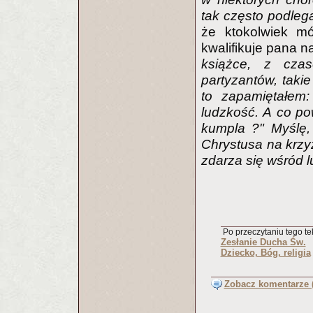
tak często podleg
że ktokolwiek mó
kwalifikuje pana n
książce, z czas
partyzantów, takie
to zapamiętałem:
ludzkość. A co po
kumpla ?" Myślę,
Chrystusa na krzy
zdarza się wśród l
Po przeczytaniu tego tek
Zesłanie Ducha Św.
Dziecko, Bóg, religia
Zobacz komentarze (