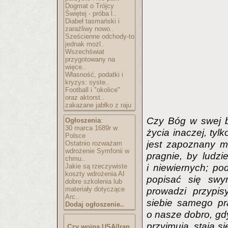
Dogmat o Trójcy
Świętej - próba l..
Diabeł tasmański i
zaraźliwy nowo..
Sześcienne odchody-to
jednak możl..
Wszechświat
przygotowany na
więce..
Własność, podatki i
kryzys: syste..
Football i "okolice"
oraz aktorst..
zakazane jabłko z raju
Czy Bóg w swej b
Ogłoszenia
:
30 marca 1689r w
życia inaczej, ty
Polsce
jest zapoznany mi
Ostatnio rozważam
wdrożenie Symfonii w
pragnie, by ludzi
chmu..
i niewiernych; po
Jakie są rzeczywiste
koszty wdrożenia AI
popisać się swy
dobre szkolenia lub
materiały dotyczące
prowadzi przypis
Arc..
siebie samego pra
Dodaj ogłoszenie..
o nasze dobro, gdy
przyjmują, stają si
Czy wojna USA/Iran