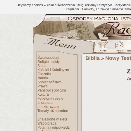
Używamy cookies w celach świadczenia usług, reklamy i statystyk. Korzystani
urządzeniu. Pamiętaj, że zawsze możesz
zmie
Biblia
Nowy Tes
Światopogląd
»
Religie i sekty
Biblia
Z
Kościół i Katolicyzm
Filozofia
Nauka
A
Społeczeństwo
Prawo
Państwo i polityka
Kultura
Felietony i eseje
Literatura
Ludzie, cytaty
Tematy różnorodne
Znalezione w sieci
Współpraca
Pytania i odpowiedzi