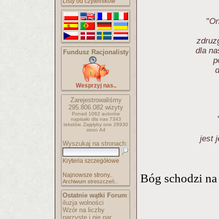
Listy od czytelników
"
On
zdruz
dla n
Fundusz Racjonalisty
p
Wesprzyj nas..
Zarejestrowaliśmy
295.806.082
wizyty
Ponad 1062 autorów
napisało
dla nas 7343
tekstów.
Zajęłyby one 28930
stron A4
jest 
Wyszukaj na stronach:
Kryteria szczegółowe
Najnowsze strony..
Bóg schodzi na
Archiwum streszczeń..
Ostatnie wątki Forum
:
iluzja wolności
Wzór na liczby
parzyste i nie par..