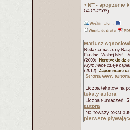
«
NT - spojrzenie 
14-11-2008
)
Wyślij mailem..
Wersja do druku
PD
Mariusz Agnosiew
Redaktor naczelny Racjo
Fundacji Wolnej Myśli. 
(2009),
Heretyckie dzi
Kryminalne dzieje papi
(2012),
Zapomniane dzi
Strona www autora
Liczba tekstów na po
teksty autora
Liczba tłumaczeń:
5
autora
Najnowszy tekst aut
pierwsze pływając