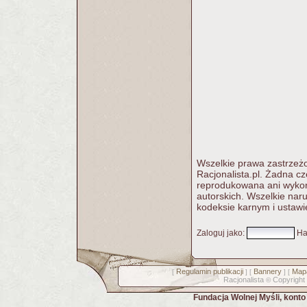
Wszelkie prawa zastrzeżo
Racjonalista.pl. Żadna c
reprodukowana ani wykorz
autorskich. Wszelkie nar
kodeksie karnym i ustawi
Zaloguj jako
:
Ha
Regulamin publikacji
Bannery
Mapa
[
] [
] [
Racjonalista
Copyright
©
Fundacja Wolnej Myśli, kont