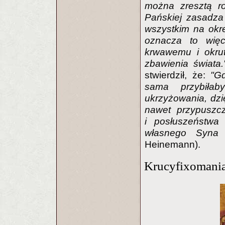
można zresztą r
Pańskiej zasadza 
wszystkim na okr
oznacza to wi
krwawemu i okrut
zbawienia świata.
stwierdził, że:
"Gd
sama przybiła
ukrzyżowania, dzi
nawet przypuszc
i posłuszeństw
własnego Syna 
Heinemann).
Krucyfixomani