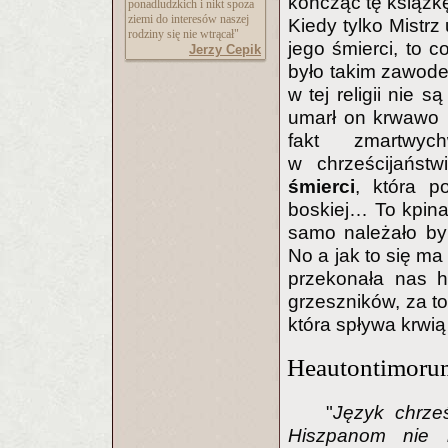
kończąc tę książkę
ponadludzkich i nikt spoza
ziemi do interesów naszej
Kiedy tylko Mistrz
rodziny się nie wtrącał"
jego śmierci, to c
Jerzy Cepik
było takim zawodem
w tej religii nie 
umarł on krwawo 
fakt zmartwy
w chrześcijańst
śmierci
, która p
boskiej… To kpina
samo należało by
No a jak to się ma
przekonała nas h
grzeszników, za to
która spływa krwią
Heautontimoru
"
Język chrześ
Hiszpanom nie 