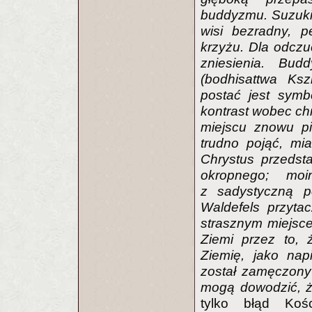
buddyzmu. Suzuki
wisi bezradny, 
krzyżu. Dla odczu
zniesienia. Bud
(bodhisattwa Ksz
postać jest symb
kontrast wobec ch
miejscu znowu pi
trudno pojąć, mi
Chrystus przedst
okropnego; mo
z sadystyczną po
Waldefels przyt
strasznym miejsce
Ziemi przez to, 
Ziemię, jako nap
został zamęczony 
mogą dowodzić, ż
tylko błąd Kośc