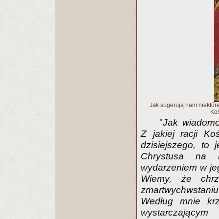
Jak sugerują nam niektóre
Koś
"
Jak wiadomo
Z jakiej racji Ko
dzisiejszego, to
Chrystusa na r
wydarzeniem w jeg
Wiemy, że chrz
zmartwychwstaniu
Według mnie krz
wystarczającym