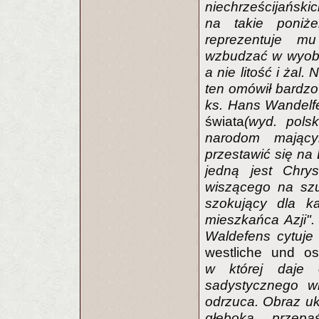
niechrześcijański
na takie poniże
reprezentuje m
wzbudzać w wyobr
a nie litość i żal
ten omówił bardzo
ks. Hans Wandelfe
świata
(wyd. polsk
narodom mającym
przestawić się na
jedną jest Chry
wiszącego na szu
szokujący dla 
mieszkańca Azji".
Waldefens cytuje
westliche und o
w której daje
sadystycznego wi
odrzuca. Obraz u
głęboką przepa