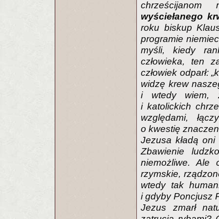
chrześcijano
wyściełanego kr
roku biskup Kla
programie niemieck
myśli, kiedy ra
człowieka, ten z
człowiek odparł: 
widzę krew nasze
i wtedy wiem, ż
i katolickich chr
względami, łąc
o kwestię znaczeni
Jezusa kładą oni 
Zbawienie ludzko
niemożliwe. Ale 
rzymskie, rządzon
wtedy tak human
i gdyby Poncjusz P
Jezus zmarł natu
zatrucia rybami? 