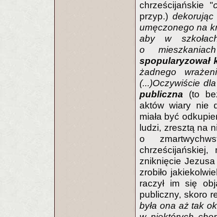
chrześcijańskie "
przyp.)
dekorując
umęczonego na krz
aby w szkołach
o mieszkaniac
spopularyzował k
żadnego wrażeni
(...)Oczywiście dl
publiczna
(to b
aktów wiary nie 
miała być odkupie
ludzi, zresztą na 
o zmartwychwst
chrześcijańskiej
zniknięcie Jezusa
zrobiło jakiekolw
raczył im się ob
publiczny, skoro r
była ona aż tak ok
w niektórych cho