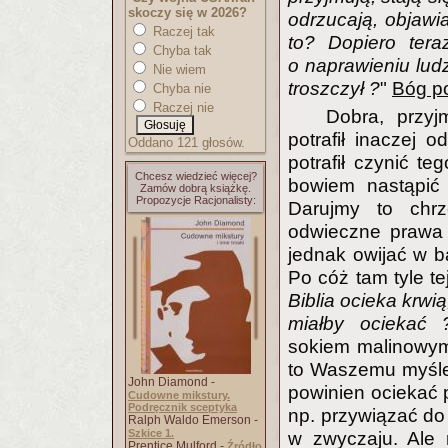
skoczy się w 2026?
odrzucają, objawi
Raczej tak
to? Dopiero tera
Chyba tak
o naprawieniu ludz
Nie wiem
troszczył ?
"
Bóg p
Chyba nie
Raczej nie
Dobra, przyj
potrafił inaczej o
Oddano 121 głosów.
potrafił czynić t
Chcesz wiedzieć więcej?
bowiem nastąpić 
Zamów dobrą książkę.
Propozycje Racjonalisty:
Darujmy to chrz
odwieczne praw
jednak owijać w b
Po cóż tam tyle te
Biblia ocieka krwi
miałby ociekać 
sokiem malinowym
to Waszemu myślen
John Diamond -
powinien ociekać
Cudowne mikstury.
Podręcznik sceptyka
np. przywiązać do 
Ralph Waldo Emerson -
Szkice 1.
w zwyczaju. Ale 
Prentice Mulford -
Źródło