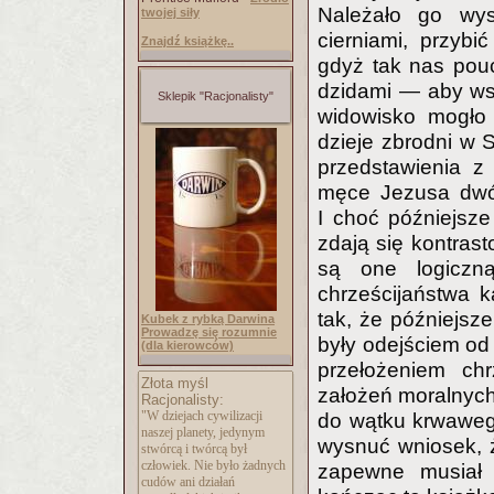
Należało go wys
twojej siły
cierniami, przyb
Znajdź książkę..
gdyż tak nas pouc
dzidami — aby wsz
Sklepik "Racjonalisty"
widowisko mogło 
dzieje zbrodni w 
przedstawienia z 
męce Jezusa dwóc
I choć późniejsze
zdają się kontras
są one logiczną
chrześcijaństwa ka
tak, że późniejsze
Kubek z rybką Darwina
Prowadzę się rozumnie
były odejściem od 
(dla kierowców)
przełożeniem chr
Złota myśl
założeń moralnych 
Racjonalisty:
"W dziejach cywilizacji
do wątku krwawego
naszej planety, jedynym
wysnuć wniosek, ż
stwórcą i twórcą był
człowiek. Nie było żadnych
zapewne musiał 
cudów ani działań