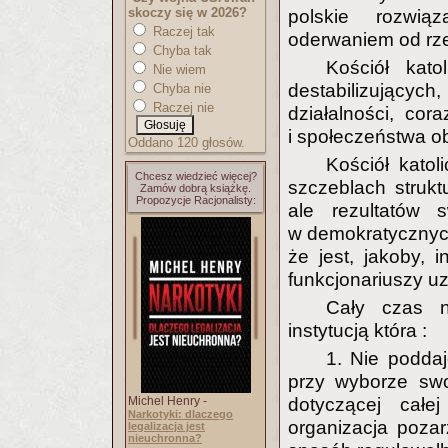
skoczy się w 2026?
polskie rozwiąz
Raczej tak
oderwaniem od rze
Chyba tak
Kościół kat
Nie wiem
destabilizujących,
Chyba nie
Raczej nie
działalności, co
i społeczeństwa o
Oddano 120 głosów.
Kościół katol
Chcesz wiedzieć więcej?
szczeblach strukt
Zamów dobrą książkę.
Propozycje Racjonalisty:
ale rezultatów s
w demokratycznyc
że jest, jakoby, i
funkcjonariuszy uz
Cały czas na
instytucją która :
1. Nie podda
przy wyborze swo
Michel Henry -
dotyczącej całe
Narkotyki: dlaczego
organizacja poza
legalizacja jest
nieuchronna?