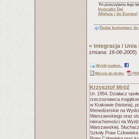
Po przeczytaniu tego tek
Invocatio Dei
Alleluja i do Europy!
Dodaj komentarz do 
«
Integracja i Uni
zmiana:
16-06-2005
)
Wyślij mailem..
Wersja do druku
PD
Krzysztof Mróź
Ur. 1954. Działacz społ
rzeczoznawca majątkowy
w Krakowie (historia),
Menedżerskie na Wydzi
Warszawskiego oraz st
nieruchomości na Wydzial
Warszawskiej. Słuchacz
Szkoły Praw Człowieka
Praw Człowieka oraz kur