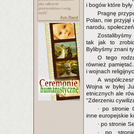
jako całkowite
i bogów które były
przeciwieństwo i wróg
Pragnę przypo
myśli".
Ayn Rand
Polan, nie przyjął
narodu, społeczeń
Zostalibyśmy
tak jak to zrobi
Bylibyśmy znani ty
O tego rodza
również pamiętać.
i wojnach religijn
A współczesne
Wojna w byłej Jug
etnicznych ale rów
"Zderzeniu cywiliza
· po stronie 
inne europejskie kr
· po stronie S
· po stroni