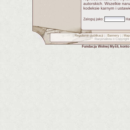
autorskich. Wszelkie nar
kodeksie karnym i ustawi
Zaloguj jako
:
Ha
Regulamin publikacji
Bannery
Mapa
[
] [
] [
Racjonalista
Copyright
©
Fundacja Wolnej Myśli, kont