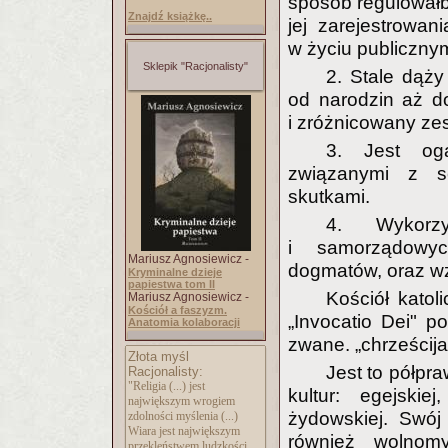
sposób regulowałby
Znajdź książkę..
jej zarejestrowa
w życiu publiczn
Sklepik "Racjonalisty"
2. Stale dąży
od narodzin aż do
i zróżnicowany ze
3. Jest oga
związanymi z s
skutkami.
4. Wykorzy
i samorządowyc
Mariusz Agnosiewicz -
dogmatów, oraz w
Kryminalne dzieje
papiestwa tom II
Kościół katol
Mariusz Agnosiewicz -
Kościół a faszyzm.
„Invocatio Dei" 
Anatomia kolaboracji
zwane. „chrześcija
Złota myśl
Jest to półpr
Racjonalisty:
"Religia (...) jest
kultur: egejskiej
największym wrogiem
żydowskiej. Swó
zdolności myślenia (...)
Wiara jest największym
również wolnomyś
przekleństwem ludzkości