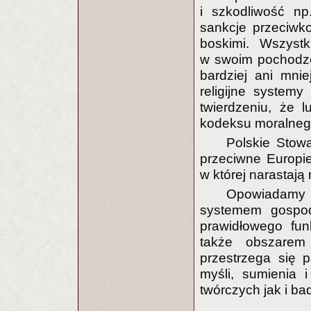
i szkodliwość np
sankcje przeciwk
boskimi. Wszyst
w swoim pochodzeni
bardziej ani mni
religijne system
twierdzeniu, że 
kodeksu moralnego
Polskie Stowa
przeciwne Europie 
w której narastają
Opowiadamy 
systemem gospod
prawidłowego fun
także obszarem 
przestrzega się 
myśli, sumienia
twórczych jak i b