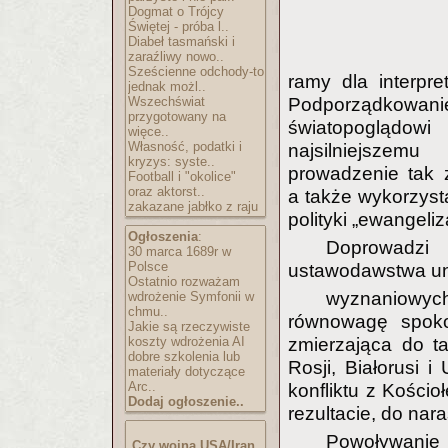
Dogmat o Trójcy
Świętej - próba l..
Diabeł tasmański i
zaraźliwy nowo..
Sześcienne odchody-to
ramy dla interpr
jednak możl..
Wszechświat
Podporządkowan
przygotowany na
światopoglądowi r
więce..
Własność, podatki i
najsilniejszemu 
kryzys: syste..
prowadzenie tak z
Football i "okolice"
oraz aktorst..
a także wykorzysta
zakazane jabłko z raju
polityki „ewangeliza
Ogłoszenia
:
Doprowadzi
30 marca 1689r w
Polsce
ustawodawstwa un
Ostatnio rozważam
wyznaniowyc
wdrożenie Symfonii w
chmu..
równowagę spokoj
Jakie są rzeczywiste
koszty wdrożenia AI
zmierzająca do ta
dobre szkolenia lub
Rosji, Białorusi 
materiały dotyczące
Arc..
konfliktu z Kości
Dodaj ogłoszenie..
rezultacie, do na
Powoływanie 
Czy wojna USA/Iran