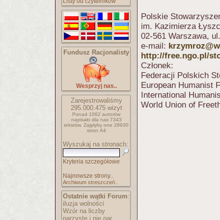
Listy od czytelników
Polskie Stowarzysze
im. Kazimierza Łys
02-561 Warszawa, ul
e-mail:
krzymroz@w
Fundusz Racjonalisty
http://free.ngo.pl/
Członek:
Federacji Polskich 
European Humanist 
Wesprzyj nas..
International Humani
Zarejestrowaliśmy
World Union of Freet
295.000.475
wizyt
Ponad 1062 autorów
napisało
dla nas 7343
tekstów.
Zajęłyby one 28930
stron A4
Wyszukaj na stronach:
Kryteria szczegółowe
Najnowsze strony..
Archiwum streszczeń..
Ostatnie wątki Forum
:
iluzja wolności
Wzór na liczby
parzyste i nie par..