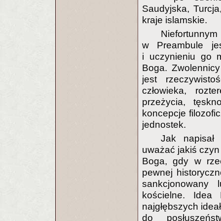
Saudyjska, Turcja
kraje islamskie.
Niefortunnym 
w Preambule jes
i uczynieniu go 
Boga. Zwolennicy
jest rzeczywist
człowieka, rozt
przeżycia, tęskn
koncepcje filozofi
jednostek.
Jak napisał 
uważać jakiś czyn 
Boga, gdy w rze
pewnej historyczno
sankcjonowany l
kościelne. Idea
najgłębszych ide
do posłuszeńs