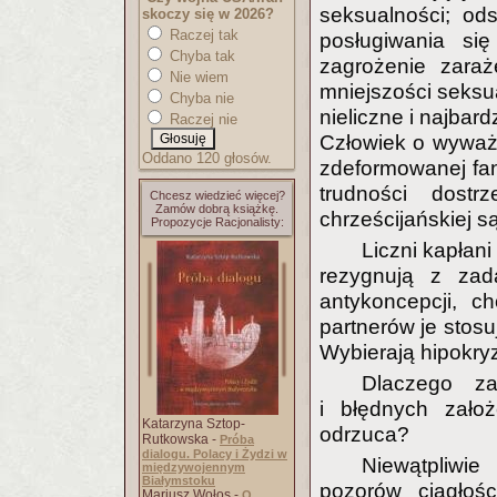
seksualności; ods
skoczy się w 2026?
Raczej tak
posługiwania się
Chyba tak
zagrożenie zaraż
Nie wiem
mniejszości seksua
Chyba nie
nieliczne i najbard
Raczej nie
Człowiek o wyważ
Oddano 120 głosów.
zdeformowanej fan
trudności dost
Chcesz wiedzieć więcej?
Zamów dobrą książkę.
chrześcijańskiej są
Propozycje Racjonalisty:
Liczni kapłan
rezygnują z zad
antykoncepcji, c
partnerów je stosu
Wybierają hipokryzj
Dlaczego z
i błędnych założ
Katarzyna Sztop-
odrzuca?
Rutkowska -
Próba
dialogu. Polacy i Żydzi w
Niewątpliwi
międzywojennym
Białymstoku
pozorów ciągłoś
Mariusz Wołos -
O