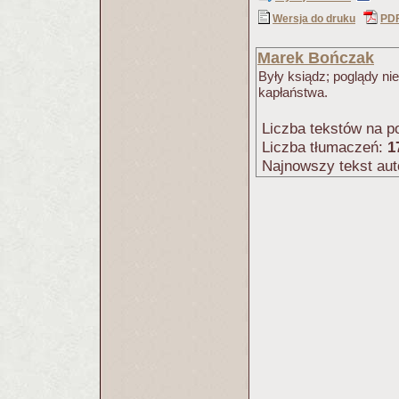
Wersja do druku
PD
Marek Bończak
Były ksiądz; poglądy ni
kapłaństwa.
Liczba tekstów na po
Liczba tłumaczeń:
1
Najnowszy tekst aut