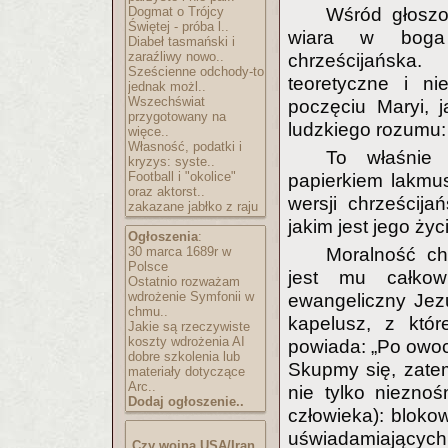
Dogmat o Trójcy
Wśród głoszo
Świętej - próba l..
wiara w boga 
Diabeł tasmański i
zaraźliwy nowo..
chrześcijańska.
Sześcienne odchody-to
teoretyczne i n
jednak możl..
Wszechświat
poczęciu Maryi, 
przygotowany na
ludzkiego rozumu:
więce..
Własność, podatki i
To właśnie 
kryzys: syste..
Football i "okolice"
papierkiem lakmus
oraz aktorst..
wersji chrześcij
zakazane jabłko z raju
jakim jest jego życ
Ogłoszenia
:
30 marca 1689r w
Moralność ch
Polsce
jest mu całkow
Ostatnio rozważam
wdrożenie Symfonii w
ewangeliczny Jez
chmu..
kapelusz, z któr
Jakie są rzeczywiste
koszty wdrożenia AI
powiada: „Po owoc
dobre szkolenia lub
Skupmy się, zate
materiały dotyczące
Arc..
nie tylko niezno
Dodaj ogłoszenie..
człowieka): bloko
uświadamiający
Czy wojna USA/Iran