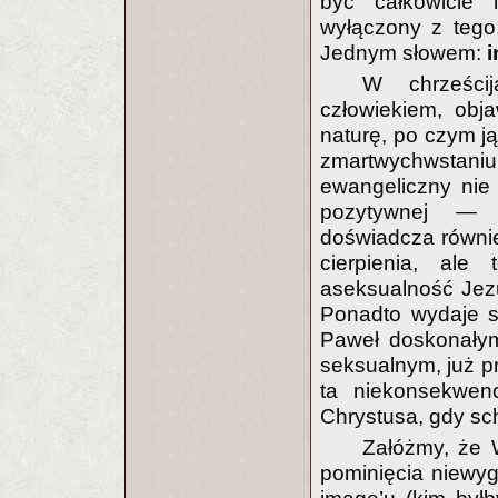
być całkowicie 
wyłączony z tego,
Jednym słowem:
i
W chrześci
człowiekiem, obj
naturę, po czym ją
zmartwychwstaniu
ewangeliczny nie
pozytywnej — s
doświadcza równie
cierpienia, ale
aseksualność Jez
Ponadto wydaje s
Paweł doskonałym
seksualnym, już 
ta niekonsekwen
Chrystusa, gdy sch
Załóżmy, że 
pominięcia niewy