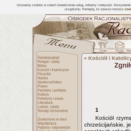
Używamy cookies w celach świadczenia usług, reklamy i statystyk. Korzystani
urządzeniu. Pamiętaj, że zawsze możesz
zmie
«
Kościół i Katoli
Światopogląd
Religie i sekty
Zgnił
Biblia
Kościół i Katolicyzm
Filozofia
Nauka
Społeczeństwo
Prawo
Państwo i polityka
Kultura
Felietony i eseje
Literatura
Ludzie, cytaty
1
Tematy różnorodne
Kościół rzyms
Znalezione w sieci
Współpraca
chrześcijańskie, j
Pytania i odpowiedzi