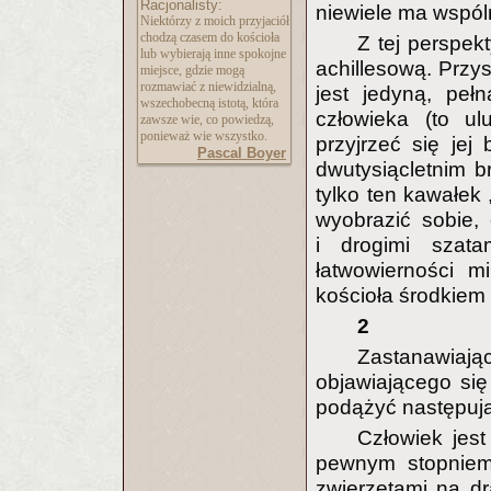
Racjonalisty:
niewiele ma wspól
Niektórzy z moich przyjaciół
chodzą czasem do kościoła
Z tej perspek
lub wybierają inne spokojne
achillesową. Przys
miejsce, gdzie mogą
rozmawiać z niewidzialną,
jest jedyną, peł
wszechobecną istotą, która
człowieka (to ul
zawsze wie, co powiedzą,
ponieważ wie wszystko.
przyjrzeć się jej 
Pascal Boyer
dwutysiącletnim 
tylko ten kawałek
wyobrazić sobie,
i drogimi szata
łatwowierności m
kościoła środkiem
2
Zastanawiają
objawiającego się
podążyć następuj
Człowiek jest
pewnym stopniem 
zwierzętami na dr