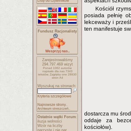
aspektach szkodli
Listy od czytelników
Kościół rzyms
posiada pełnię o
lekceważy i prześl
ten manifestuje sw
Fundusz Racjonalisty
Wesprzyj nas..
Zarejestrowaliśmy
294.797.469
wizyt
Ponad 1062 autorów
napisało
dla nas 7343
tekstów.
Zajęłyby one 28930
stron A4
Wyszukaj na stronach:
Kryteria szczegółowe
Najnowsze strony..
Archiwum streszczeń..
dostarcza mu środk
Ostatnie wątki Forum
:
oddaje za bezc
iluzja wolności
Wzór na liczby
kościołów).
parzyste i nie par..