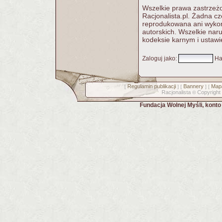
Wszelkie prawa zastrzeżo
Racjonalista.pl. Żadna c
reprodukowana ani wykorz
autorskich. Wszelkie nar
kodeksie karnym i ustawi
Zaloguj jako
:
Ha
Regulamin publikacji
Bannery
Mapa
[
] [
] [
Racjonalista
Copyright
©
Fundacja Wolnej Myśli, kont