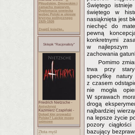
Piłsudskim, Dmowskim i
Świętego istniej
zamachu majowym.
Dyplomacja sowiecka
świętego w histo
wobec Polski w okresie
kryzysu politycznego
nasiąknięta jest 
1925-1926
niechęć do mater
Znajdź książkę..
pewną koncepcją
konkretnymi zas
Sklepik "Racjonalisty"
w najlepszym p
zachowania gatun
Pomimo zmian
trwa przy stary
specyfikę natury
z czasem odstąpić
nie mogła opie
W sprawach moral
Friedrich Nietzsche -
drogą eksperymen
Antychryst
najbardziej wierz
Kazimierz Czapiński -
Dokąd kler prowadzi
na lepsze życie 
Polskę? Laickie mowy
sejmowe
pozory ciągłości 
bazujący bezprawn
Złota myśl