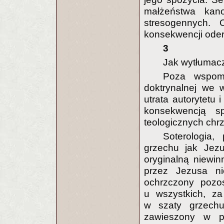
małżeństwa kan
stresogennych. 
konsekwencji oder
3
Jak wytłumac
Poza wspomn
doktrynalnej we 
utrata autorytetu
konsekwencją s
teologicznych chr
Soterologia, 
grzechu jak Jezu
oryginalną niewi
przez Jezusa nie
ochrzczony pozos
u wszystkich, za
w szaty grzechu.
zawieszony w po