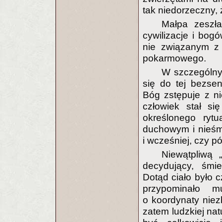
tak niedorzeczny, 
Małpa zeszła
cywilizacje i bogó
nie związanym z 
pokarmowego.
W szczególny 
się do tej bezse
Bóg zstępuje z ni
człowiek stał si
określonego rytu
duchowym i nieśmi
i wcześniej, czy p
Niewątpliwą „
decydujący, śmie
Dotąd ciało było c
przypominało m
o koordynaty niez
zatem ludzkiej nat