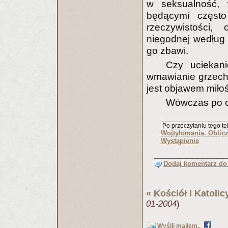
w seksualność, 
będącymi często
rzeczywistości,
niegodnej według
go zbawi.
Czy uciekani
wmawianie grzechó
jest objawem miło
Wówczas po o
Po przeczytaniu tego tek
Wojtyłomania. Oblicz
Wystąpienie
Dodaj komentarz do 
«
Kościół i Katoli
01-2004
)
Wyślij mailem..