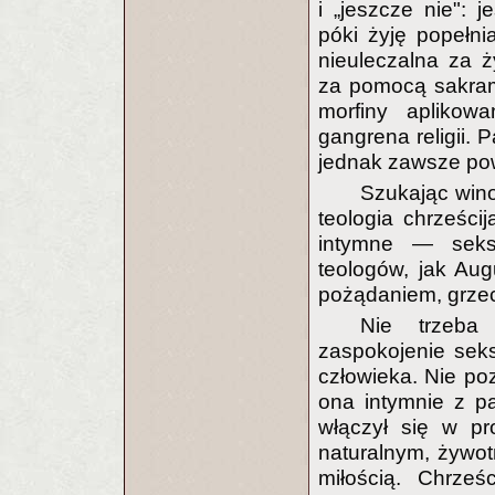
i „jeszcze nie": 
póki żyję popełni
nieuleczalna za ż
za pomocą sakram
morfiny aplikow
gangrena religii. 
jednak zawsze pow
Szukając win
teologia chrześci
intymne — seks
teologów, jak Aug
pożądaniem, grzec
Nie trzeba
zaspokojenie sek
człowieka. Nie po
ona intymnie z pa
włączył się w p
naturalnym, żywo
miłością. Chrześ