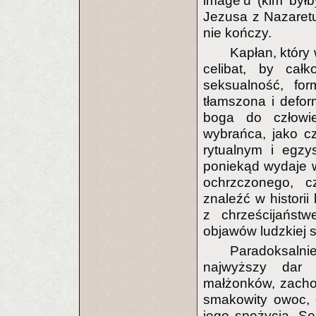
image’u (kim byłb
Jezusa z Nazaret
nie kończy.
Kapłan, który 
celibat, by całk
seksualność, for
tłamszona i defo
boga do człowie
wybrańca, jako c
rytualnym i egzy
poniekąd wydaje w
ochrzczonego, c
znaleźć w historii
z chrześcijańst
objawów ludzkiej 
Paradoksaln
najwyższy dar 
małżonków, zacho
smakowity owoc, 
jego spożycia. Se