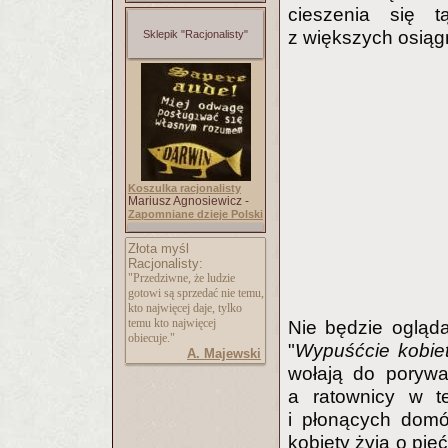
cieszenia się 
z większych osiągn
Sklepik "Racjonalisty"
Koszulka racjonalisty
Mariusz Agnosiewicz -
Zapomniane dzieje Polski
Złota myśl
Racjonalisty:
"Przedziwne, że ludzie
gotowi są sprzedać nie temu,
kto najwięcej daje, tylko
temu kto najwięcej
Nie będzie ogląd
obiecuje."
"
Wypuśćcie kobiet
A. Majewski
wołają do porywa
a ratownicy w te
i płonących domó
kobiety żyją o pię