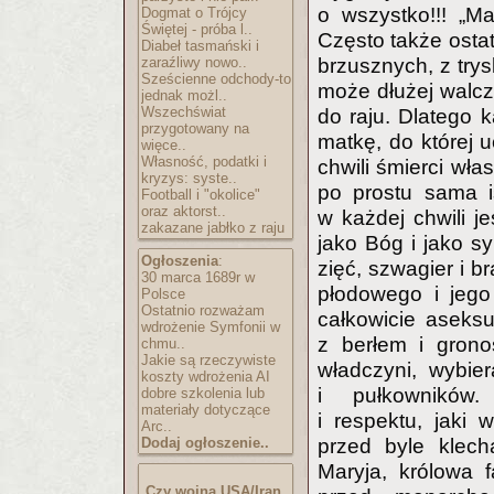
o wszystko!!! „M
Dogmat o Trójcy
Świętej - próba l..
Często także ostat
Diabeł tasmański i
zaraźliwy nowo..
brzusznych, z try
Sześcienne odchody-to
może dłużej walczy
jednak możl..
Wszechświat
do raju. Dlatego k
przygotowany na
matkę, do której u
więce..
Własność, podatki i
chwili śmierci wła
kryzys: syste..
po prostu sama i
Football i "okolice"
oraz aktorst..
w każdej chwili je
zakazane jabłko z raju
jako Bóg i jako sy
Ogłoszenia
:
zięć, szwagier i 
30 marca 1689r w
płodowego i jego
Polsce
Ostatnio rozważam
całkowicie aseksu
wdrożenie Symfonii w
z berłem i grono
chmu..
Jakie są rzeczywiste
władczyni, wybie
koszty wdrożenia AI
i pułkowników.
dobre szkolenia lub
materiały dotyczące
i respektu, jaki
Arc..
Dodaj ogłoszenie..
przed byle klech
Maryja, królowa 
Czy wojna USA/Iran