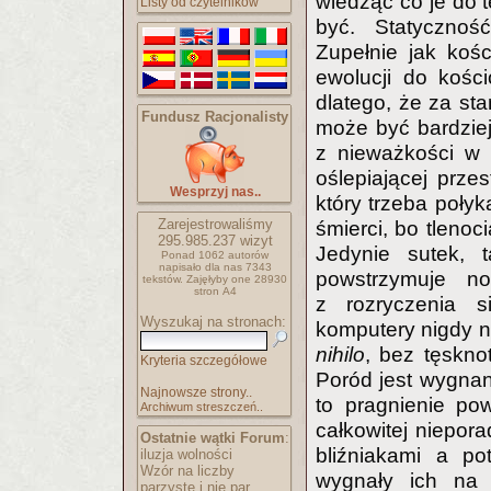
wiedząc co je do t
Listy od czytelników
być. Statycznoś
Zupełnie jak kośc
ewolucji do kości
dlatego, że za st
Fundusz Racjonalisty
może być bardziej
z nieważkości w 
oślepiającej prze
Wesprzyj nas..
który trzeba poły
Zarejestrowaliśmy
śmierci, bo tlenoc
295.985.237
wizyt
Jedynie sutek, 
Ponad 1062 autorów
napisało
dla nas 7343
powstrzymuje n
tekstów.
Zajęłyby one 28930
stron A4
z rozryczenia s
Wyszukaj na stronach:
komputery nigdy n
nihilo
, bez tęskno
Kryteria szczegółowe
Poród jest wygnani
Najnowsze strony..
to pragnienie po
Archiwum streszczeń..
całkowitej niepora
Ostatnie wątki Forum
:
bliźniakami a p
iluzja wolności
Wzór na liczby
wygnały ich na 
parzyste i nie par..