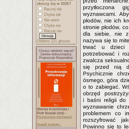
przed menarch
skoczy się w 2026?
przytłoczona g
Raczej tak
wyznawcami. Aby
Chyba tak
płodów, nie ich k
Nie wiem
Chyba nie
stronie płodów, c
Raczej nie
dla siebie, nie
nazywa się to mit
Oddano 121 głosów.
trwać u dzieci 
Chcesz wiedzieć więcej?
potrzebować i ro
Zamów dobrą książkę.
Propozycje Racjonalisty:
zwalcza seksualn
się przed nią d
Psychicznie chrz
ósmego, góra dzie
o to zabiegać. Wś
obrzęd postrzyży
i baśni religii d
wyznawanie chrze
Wanda Krzemińska i
problemem co im
Piotr Nowak (red) -
Przestrzenie informacji
rozszyfrować ja
Znajdź książkę..
Powinno się to le