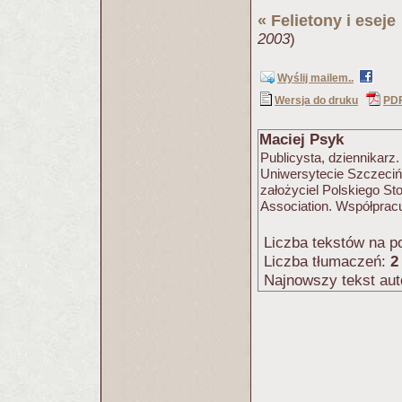
«
Felietony i eseje
2003
)
Wyślij mailem..
Wersja do druku
PD
Maciej Psyk
Publicysta, dziennikarz.
Uniwersytecie Szczeciń
założyciel Polskiego St
Association. Współpracu
Liczba tekstów na po
Liczba tłumaczeń:
2
Najnowszy tekst aut