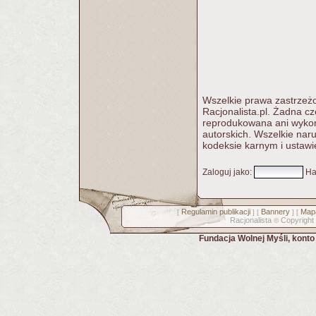
Wszelkie prawa zastrzeżo
Racjonalista.pl. Żadna c
reprodukowana ani wykorz
autorskich. Wszelkie nar
kodeksie karnym i ustawi
Zaloguj jako
:
Ha
Regulamin publikacji
Bannery
Mapa
[
] [
] [
Racjonalista
Copyright
©
Fundacja Wolnej Myśli, kont