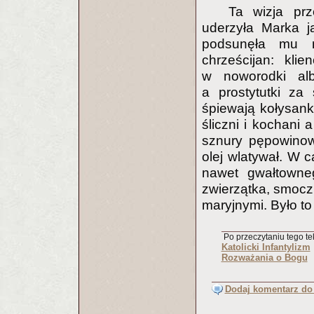
Ta wizja pr
uderzyła Marka j
podsunęła mu m
chrześcijan: kli
w noworodki al
a prostytutki za 
śpiewają kołysank
śliczni i kochani 
sznury pępowinow
olej wlatywał. W 
nawet gwałtowne
zwierzątka, smocz
maryjnymi. Było to
Po przeczytaniu tego tek
Katolicki Infantylizm
Rozważania o Bogu
Dodaj komentarz do 