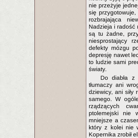
nie przeżyje jedne
się przygotowuje,
rozbrajająca nie
Nadzieja i radość 
są tu żadne, przy
niesprostający r
defekty mózgu po
depresję nawet lec
to ludzie sami pre
światy.
Do diabła z 
tłumaczy ani wro
dziewicy, ani siły 
samego. W ogóle 
rządzących cwa
ptolemejski nie 
mniejsze a czasem
który z kolei nie
Kopernika zrobił el