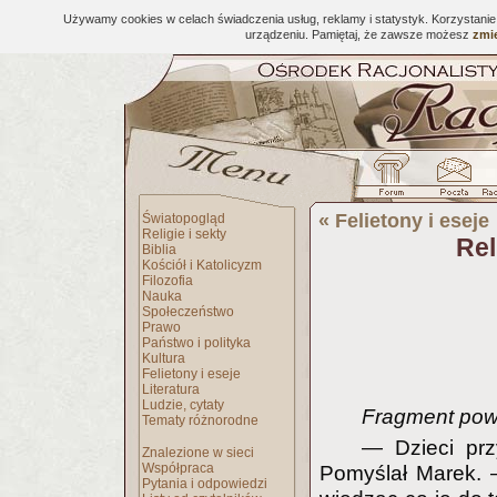
Używamy cookies w celach świadczenia usług, reklamy i statystyk. Korzystani
urządzeniu. Pamiętaj, że zawsze możesz
zmie
«
Felietony i eseje
Światopogląd
Religie i sekty
Rel
Biblia
Kościół i Katolicyzm
Filozofia
Nauka
Społeczeństwo
Prawo
Państwo i polityka
Kultura
Felietony i eseje
Literatura
Ludzie, cytaty
Fragment powi
Tematy różnorodne
— Dzieci pr
Znalezione w sieci
Współpraca
Pomyślał Marek. 
Pytania i odpowiedzi