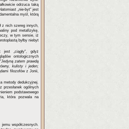
całkowicie odrzuca taką
tomiast „nie-byt" jest
ndamentalna myśl, którą
ł z nich szereg innych,
aliny pod metafizykę,
eczy, w tym sensie, iż
rotoplastą byłby niebyt
t jest „ciągły", gdyż
lądów ontologicznych
"Jedyną zatem prawdą
równy, kulisty i jeden;
ami filozofów z Jonii,
sa metody dedukcyjnej.
i
z przesłanek ogólnych
ełnieniem podstawowego
ria, która pozwala na
li jemu współczesnych.