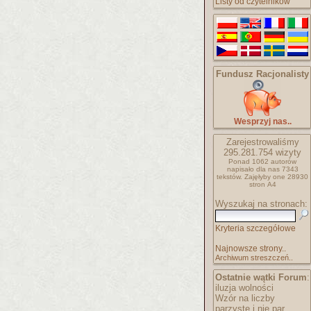
Listy od czytelników
Fundusz Racjonalisty
Wesprzyj nas..
Zarejestrowaliśmy
295.281.754
wizyty
Ponad 1062 autorów
napisało
dla nas 7343
tekstów.
Zajęłyby one 28930
stron A4
Wyszukaj na stronach:
Kryteria szczegółowe
Najnowsze strony..
Archiwum streszczeń..
Ostatnie wątki Forum
:
iluzja wolności
Wzór na liczby
parzyste i nie par..