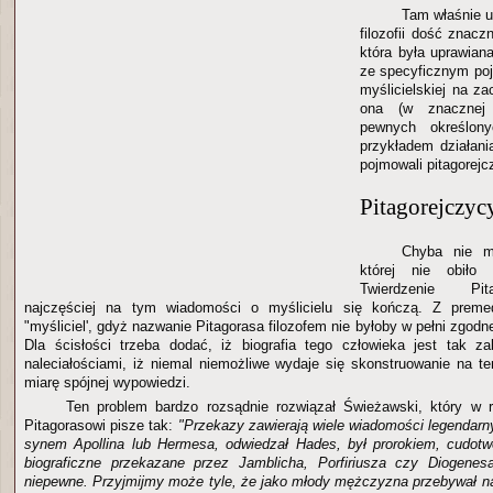
Tam właśnie u
filozofii dość znaczn
która była uprawian
ze specyficznym po
myślicielskiej na za
ona (w znacznej 
pewnych określon
przykładem działania
pojmowali pitagorejc
Pitagorejczy
Chyba nie m
której nie obiło
Twierdzenie Pit
najczęściej na tym wiadomości o myślicielu się kończą. Z preme
"myśliciel', gdyż nazwanie Pitagorasa filozofem nie byłoby w pełni zgodn
Dla ścisłości trzeba dodać, iż biografia tego człowieka jest tak z
naleciałościami, iż niemal niemożliwe wydaje się skonstruowanie na t
miarę spójnej wypowiedzi.
Ten problem bardzo rozsądnie rozwiązał Świeżawski, który w 
Pitagorasowi pisze tak:
"Przekazy zawierają wiele wiadomości legendarny
synem Apollina lub Hermesa, odwiedzał Hades, był prorokiem, cudotw
biograficzne przekazane przez Jamblicha, Porfiriusza czy Diogenes
niepewne. Przyjmijmy może tyle, że jako młody mężczyzna przebywał n