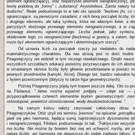
(element ograniczający), oraz nieparzyste (element nieograniczony), pi
teorię podobną do „formy" i „substancji" Arystotelesa. Zaiste należy t
dualizmu". Reale podsumowuje to w taki oto sposób:
"bezkres (to, co n
ograniczające, są pierwszymi zasadami; z nich biorą początek liczby, k
i drugiego elementu, ale taką syntezą, która we własnym łonie, a dok
parzystych dostrzega przewagę elementu nieograniczonego, a w ciąg
przewagę elementu ograniczającego. Liczba jednak, jako synteza
okiełznanie tego, co nieograniczone (bezkresu) w granicy, a zatem, bę
może być elementem ograniczającym i determinującym rzeczy".
Od uznania liczb za początek rzeczy już niedaleko do nadan
materialistycznego charakteru. Dla nas dzisiaj jest to dość trudne
Pitagorejczycy nie widzieli w tym niczego niewłaściwego. Dzięki nauc
wszystkich szczeblach edukacji jesteśmy przyzwyczajeni do ich abst
w omawianym okresie liczby były głównie przedstawiane w postaci ma
pewnych przedmiotów (kamyki, liście). Dlatego też, bardzo naturalne b
z bytem przestrzennym (dotyczy to także figur geometrycznych).
Później Pitagorejczycy pójdą tym tropem jeszcze dalej. Oto co pi
na Filolaosa:
"..łatwo można wyjaśnić podjętą — zdaje się — p
przyporządkowania czterech elementów bryłom geometrycznym: ziem
ostrosłupowi, powietrze ośmiościanowi, wodę dwudziestościanowi..".
Na samym końcu należy zarysować całościowy obraz ws
Pitagorejczyków. Otóż użyli oni terminu „kosmos" na opisanie „porządku 
jawił się jako harmonia, będąca sumą najróżniejszych dysonansów (e
i nieograniczonego). Filolaos podsumowuje to tak:
"Faktycznie wszystk
ma liczbę. Nie można by bowiem bez niej ani uchwycić myślą, ani po
natura liczby, ani harmonia nie dopuszcza do siebie żadnego fałszu; f