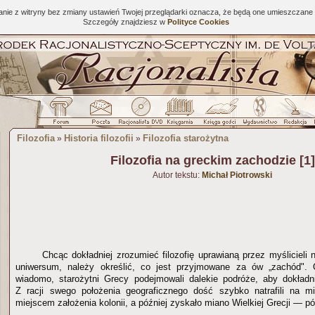
tanie z witryny bez zmiany ustawień Twojej przeglądarki oznacza, że będą one umieszcza
Szczegóły znajdziesz w
Polityce Cookies
Filozofia
Historia filozofii
Filozofia starożytna
»
»
Filozofia na greckim zachodzie [1]
Autor tekstu:
Michał Piotrowski
Chcąc dokładniej zrozumieć filozofię uprawianą przez myślicieli
uniwersum, należy określić, co jest przyjmowane za ów „zachód".
wiadomo, starożytni Grecy podejmowali dalekie podróże, aby dokładn
Z racji swego położenia geograficznego dość szybko natrafili na mi
miejscem założenia kolonii, a później zyskało miano Wielkiej Grecji — p