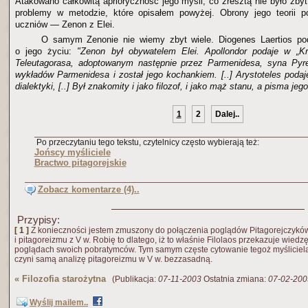
Atakowano całkowitą aprioryczność jego myśli, co zresztą nie było zby
problemy w metodzie, które opisałem powyżej. Obrony jego teorii po
uczniów — Zenon z Elei.
O samym Zenonie nie wiemy zbyt wiele. Diogenes Laertios pod
o jego życiu:
"Zenon był obywatelem Elei. Apollondor podaje w „K
Teleutagorasa, adoptowanym następnie przez Parmenidesa, syna Pyres
wykładów Parmenidesa i został jego kochankiem. [..] Arystoteles podaj
dialektyki, [..] Był znakomity i jako filozof, i jako mąż stanu, a pisma je
1
2
Dalej..
Po przeczytaniu tego tekstu, czytelnicy często wybierają też:
Jońscy myśliciele
Bractwo pitagorejskie
Zobacz komentarze (4)..
Przypisy:
[ 1 ]
Z konieczności jestem zmuszony do połączenia poglądów Pitagorejczyków
i pitagoreizmu z V w. Robię to dlatego, iż to właśnie Filolaos przekazuje wied
poglądach swoich pobratymców. Tym samym częste cytowanie tegoż myśliciela 
czyni samą analizę pitagoreizmu w V w. bezzasadną.
«
Filozofia starożytna
(Publikacja:
07-11-2003
Ostatnia zmiana:
07-02-200
Wyślij mailem..