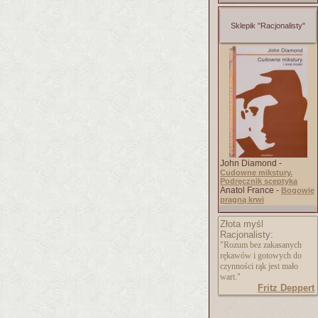
Sklepik "Racjonalisty"
John Diamond -
Cudowne mikstury.
Podręcznik sceptyka
Anatol France -
Bogowie
pragną krwi
Złota myśl
Racjonalisty:
"Rozum bez zakasanych
rękawów i gotowych do
czynności rąk jest mało
wart."
Fritz Deppert