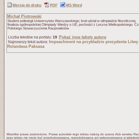
Wersja do druku
PDF
MS Word
Michał Piotrowski
Student politologii Uniwersytetu Warszawskiego; brał udział w olimpiadzie filozoficznej,
finalista ogólnopolskiej Olimpiady Wiedzy o UE; pochodzi z Leszna Wielkopolskiego. C
Polskiego Stowarzyszenia Racjonalistów.
Pokaż inne teksty autora
Liczba tekstów na portalu:
19
Impeachment na przykładzie prezydenta Litwy 
Najnowszy tekst autora:
Rolandasa Paksasa
Wszelkie prawa zastrzeżone. Prawa autorskie tego tekstu należą do autora i/lub serwisu Rac
tego tekstu nie może być przedrukowywana, reprodukowana ani wykorzystywana w jakiejkolw