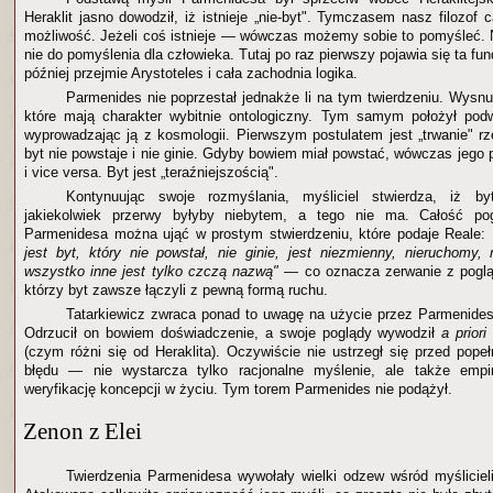
Heraklit jasno dowodził, iż istnieje „nie-byt". Tymczasem nasz filozof 
możliwość. Jeżeli coś istnieje — wówczas możemy sobie to pomyśleć. Na
nie do pomyślenia dla człowieka. Tutaj po raz pierwszy pojawia się ta fu
później przejmie Arystoteles i cała zachodnia logika.
Parmenides nie poprzestał jednakże li na tym twierdzeniu. Wysnu
które mają charakter wybitnie ontologiczny. Tym samym położył podw
wyprowadzając ją z kosmologii. Pierwszym postulatem jest „trwanie" rz
byt nie powstaje i nie ginie. Gdyby bowiem miał powstać, wówczas jego p
i vice versa. Byt jest „teraźniejszością".
Kontynuując swoje rozmyślania, myśliciel stwierdza, iż by
jakiekolwiek przerwy byłyby niebytem, a tego nie ma. Całość pog
Parmenidesa można ująć w prostym stwierdzeniu, które podaje Reale:
jest byt, który nie powstał, nie ginie, jest niezmienny, nieruchomy, 
wszystko inne jest tylko czczą nazwą"
— co oznacza zerwanie z pogląd
którzy byt zawsze łączyli z pewną formą ruchu.
Tatarkiewicz zwraca ponad to uwagę na użycie przez Parmenide
Odrzucił on bowiem doświadczenie, a swoje poglądy wywodził
a prior
(czym różni się od Heraklita). Oczywiście nie ustrzegł się przed pop
błędu — nie wystarcza tylko racjonalne myślenie, ale także empi
weryfikację koncepcji w życiu. Tym torem Parmenides nie podążył.
Zenon z Elei
Twierdzenia Parmenidesa wywołały wielki odzew wśród myślicie