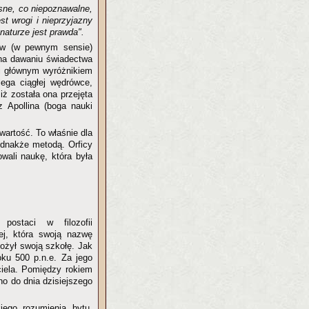
sne, co niepoznawalne,
st wrogi i nieprzyjazny
naturze jest prawda".
ów (w pewnym sensie)
na dawaniu świadectwa
j głównym wyróżnikiem
lega ciągłej wędrówce,
iż została ona przejęta
z Apollina (boga nauki
wartość. To właśnie dla
jednakże metodą. Orficy
wali naukę, która była
ostaci w filozofii
iej, która swoją nazwę
łożył swoją szkołę. Jak
ku 500 p.n.e. Za jego
iela. Pomiędzy rokiem
no do dnia dzisiejszego
iego rozumienia bytu.