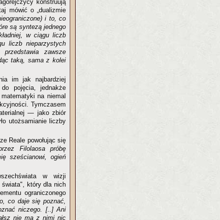
tagorejczycy konstruują
utaj mówić o „dualizmie
ieograniczone) i to, co
tóre są syntezą jednego
ładniej, w ciągu liczb
u liczb nieparzystych
, przedstawia zawsze
dąc taką, sama z kolei
ia im jak najbardziej
 do pojęcia, jednakże
e matematyki na niemal
rakcyjności. Tymczasem
terialnej — jako zbiór
yło utożsamianie liczby
sze Reale powołując się
rzez Filolaosa próbę
ię sześcianowi, ogień
zechświata w wizji
świata", który dla nich
lementu ograniczonego
o, co daje się poznać,
znać niczego. [..] Ani
ałsz nie ma z nimi nic