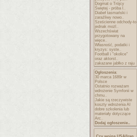
Dogmat o Trójcy
Świętej - próba l..
Diabeł tasmański i
zaraźliwy nowo..
Sześcienne odchody-to
jednak możl..
Wszechświat
przygotowany na
więce..
Własność, podatki i
kryzys: syste..
Football i "okolice"
oraz aktorst..
zakazane jabłko z raju
Ogłoszenia
:
30 marca 1689r w
Polsce
Ostatnio rozważam
wdrożenie Symfonii w
chmu..
Jakie są rzeczywiste
koszty wdrożenia AI
dobre szkolenia lub
materiały dotyczące
Arc..
Dodaj ogłoszenie..
Czy wojna USA/Iran