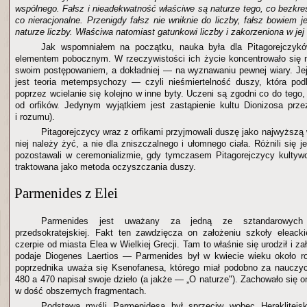
wspólnego. Fałsz i nieadekwatność właściwe są naturze tego, co bezkre
co nieracjonalne. Przenigdy fałsz nie wniknie do liczby, fałsz bowiem je
naturze liczby. Właściwa natomiast gatunkowi liczby i zakorzeniona w jej 
Jak wspomniałem na początku, nauka była dla Pitagorejczyk
elementem pobocznym. W rzeczywistości ich życie koncentrowało się 
swoim postępowaniem, a dokładniej — na wyznawaniu pewnej wiary. Je
jest teoria metempsychozy — czyli nieśmiertelność duszy, która pod
poprzez wcielanie się kolejno w inne byty. Uczeni są zgodni co do tego, 
od orfików. Jedynym wyjątkiem jest zastąpienie kultu Dionizosa prze
i rozumu).
Pitagorejczycy wraz z orfikami przyjmowali duszę jako najwyższą 
niej należy żyć, a nie dla zniszczalnego i ułomnego ciała. Różnili się 
pozostawali w ceremonializmie, gdy tymczasem Pitagorejczycy kultywo
traktowana jako metoda oczyszczania duszy.
Parmenides z Elei
Parmenides jest uważany za jedną ze sztandarowych p
przedsokratejskiej. Fakt ten zawdzięcza on założeniu szkoły eleack
czerpie od miasta Elea w Wielkiej Grecji. Tam to właśnie się urodził i za
podaje Diogenes Laertios — Parmenides był w kwiecie wieku około ro
poprzednika uważa się Ksenofanesa, którego miał podobno za nauczyc
480 a 470 napisał swoje dzieło (a jakże — „O naturze"). Zachowało się o
w dość obszernych fragmentach.
Podstawą myśli Parmenidesa był sprzeciw wobec Heraklitejsk