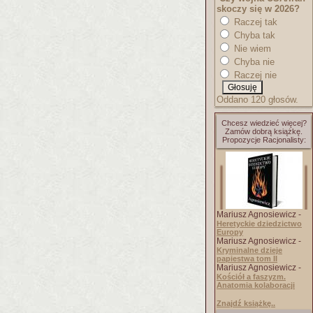
skoczy się w 2026?
Raczej tak
Chyba tak
Nie wiem
Chyba nie
Raczej nie
Oddano 120 głosów.
Chcesz wiedzieć więcej?
Zamów dobrą książkę.
Propozycje Racjonalisty:
Mariusz Agnosiewicz -
Heretyckie dziedzictwo
Europy
Mariusz Agnosiewicz -
Kryminalne dzieje
papiestwa tom II
Mariusz Agnosiewicz -
Kościół a faszyzm.
Anatomia kolaboracji
Znajdź książkę..