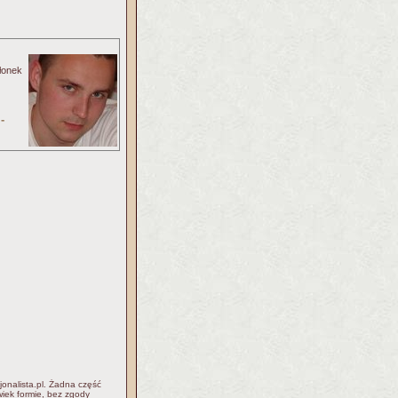
złonek
-
jonalista.pl. Żadna część
iek formie, bez zgody