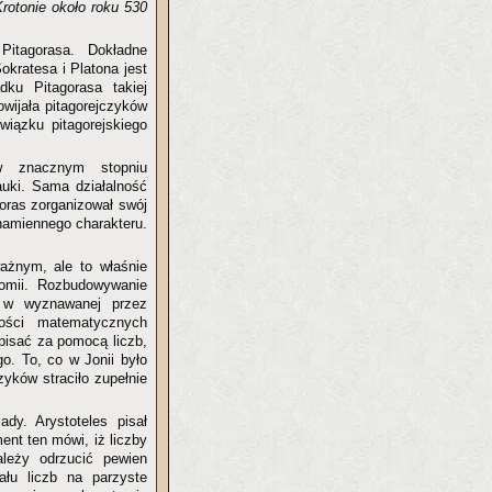
Krotonie około roku 530
itagorasa. Dokładne
Sokratesa i Platona jest
ku Pitagorasa takiej
owijała pitagorejczyków
wiązku pitagorejskiego
 w znacznym stopniu
auki. Sama działalność
oras zorganizował swój
namiennego charakteru.
ażnym, ale to właśnie
omii. Rozbudowywanie
e w wyznawanej przez
wości matematycznych
opisać za pomocą liczb,
o. To, co w Jonii było
yków straciło zupełnie
dy. Arystoteles pisał
ent ten mówi, iż liczby
leży odrzucić pewien
łu liczb na parzyste