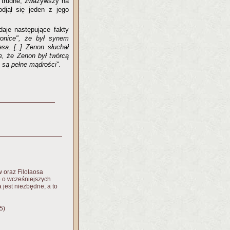
t trudne, zważywszy na
djął się jeden z jego
aje następujące fakty
ronice", że był synem
a. [..] Zenon słuchał
e, że Zenon był twórcą
go są pełne mądrości".
 oraz Filolaosa
zę o wcześniejszych
jest niezbędne, a to
5
)