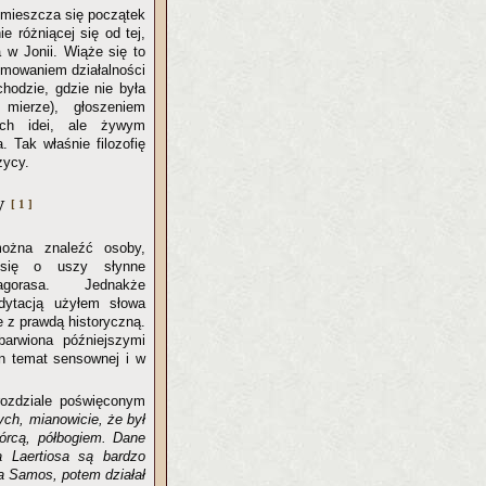
mieszcza się początek
ie różniącej się od tej,
a w Jonii. Wiąże się to
jmowaniem działalności
chodzie, gdzie nie była
mierze), głoszeniem
ych idei, ale żywym
. Tak właśnie filozofię
zycy.
cy
[ 1 ]
ożna znaleźć osoby,
 się o uszy słynne
agorasa. Jednakże
dytacją użyłem słowa
e z prawdą historyczną.
abarwiona późniejszymi
en temat sensownej i w
rozdziale poświęconym
ch, mianowicie, że był
órcą, półbogiem. Dane
a Laertiosa są bardzo
a Samos, potem działał