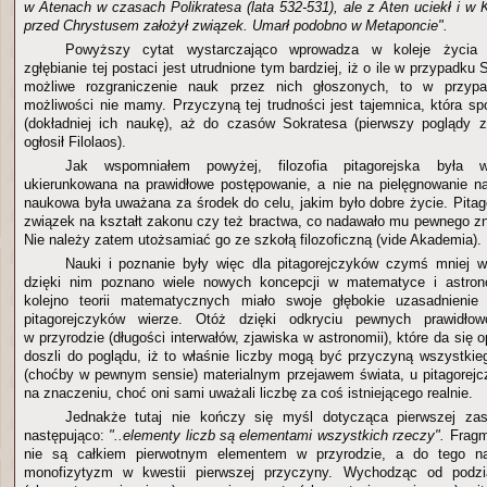
w Atenach w czasach Polikratesa (lata 532-531), ale z Aten uciekł i w 
przed Chrystusem założył związek. Umarł podobno w Metaponcie".
Powyższy cytat wystarczająco wprowadza w koleje życia P
zgłębianie tej postaci jest utrudnione tym bardziej, iż o ile w przypadku 
możliwe rozgraniczenie nauk przez nich głoszonych, to w przypad
możliwości nie mamy. Przyczyną tej trudności jest tajemnica, która sp
(dokładniej ich naukę), aż do czasów Sokratesa (pierwszy poglądy z
ogłosił Filolaos).
Jak wspomniałem powyżej, filozofia pitagorejska była
ukierunkowana na prawidłowe postępowanie, a nie na pielęgnowanie n
naukowa była uważana za środek do celu, jakim było dobre życie. Pitag
związek na kształt zakonu czy też bractwa, co nadawało mu pewnego z
Nie należy zatem utożsamiać go ze szkołą filozoficzną (vide Akademia).
Nauki i poznanie były więc dla pitagorejczyków czymś mniej w
dzięki nim poznano wiele nowych koncepcji w matematyce i astron
kolejno teorii matematycznych miało swoje głębokie uzasadnieni
pitagorejczyków wierze. Otóż dzięki odkryciu pewnych prawidło
w przyrodzie (długości interwałów, zjawiska w astronomii), które da się 
doszli do poglądu, iż to właśnie liczby mogą być przyczyną wszystkieg
(choćby w pewnym sensie) materialnym przejawem świata, u pitagorejcz
na znaczeniu, choć oni sami uważali liczbę za coś istniejącego realnie.
Jednakże tutaj nie kończy się myśl dotycząca pierwszej zasa
następująco:
"..elementy liczb są elementami wszystkich rzeczy".
Fragm
nie są całkiem pierwotnym elementem w przyrodzie, a do tego na
monofizytyzm w kwestii pierwszej przyczyny. Wychodząc od podzia