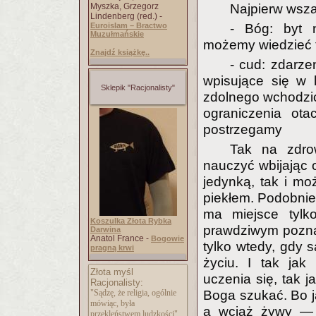
Myszka, Grzegorz
Najpierw wsza
Lindenberg (red.) -
Euroislam – Bractwo
- Bóg: byt 
Muzułmańskie
możemy wiedzieć t
Znajdź książkę..
- cud: zdarz
wpisujące się w l
Sklepik "Racjonalisty"
zdolnego wchodzić
ograniczenia ota
postrzegamy
Tak na zdro
nauczyć wbijając 
jedynką, tak i m
piekłem. Podobnie 
ma miejsce tylk
Koszulka Złota Rybka
prawdziwym pozna
Darwina
Anatol France -
Bogowie
tylko wtedy, gdy 
pragną krwi
życiu. I tak jak
Złota myśl
uczenia się, tak 
Racjonalisty:
"Sądzę, że religia, ogólnie
Boga szukać. Bo ja
mówiąc, była
a wciąż żywy — m
przekleństwem ludzkości".