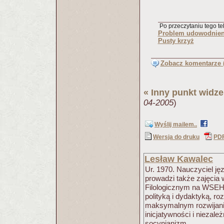
Po przeczytaniu tego tek
Problem udowodnieni
Pusty krzyż
Zobacz komentarze (
«
Inny punkt widze
04-2005
)
Wyślij mailem..
Wersja do druku
PD
Lesław Kawalec
Ur. 1970. Nauczyciel ję
prowadzi także zajęcia
Filologicznym na WSEH w 
polityką i dydaktyką, r
maksymalnym rozwijaniu
inicjatywności i niezal
socynianizm.