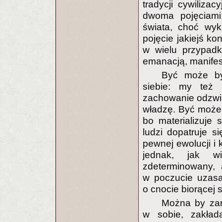
tradycji cywiliza
dwoma pojęciami:
świata, choć wyk
pojęcie jakiejś ko
w wielu przypadk
emanacją, manifest
Być może by
siebie: my też 
zachowanie odzwi
władzę. Być może j
bo materializuje
ludzi dopatruje s
pewnej ewolucji i
jednak, jak wi
zdeterminowany, 
w poczucie uzasa
o cnocie biorącej
Można by zar
w sobie, zakła