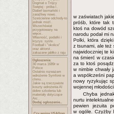
Dogmat o Trójcy
Świętej - próba l..
Diabeł tasmański i
zaraźliwy nowo..
w zaświatach jakie
Sześcienne odchody-to
próśb, które tak
jednak możl..
Wszechświat
ktoś na dowód sz
przygotowany na
więce..
narodu podał mi n
Własność, podatki i
Polki, która dzię
kryzys: syste..
Football i "okolice"
z tsunami, ale też
oraz aktorst..
najwidoczniej te k
zakazane jabłko z raju
na śmierć w czasi
Ogłoszenia
:
za to ktoś posądz
30 marca 1689r w
Polsce
w nimbie chwały j
Ostatnio rozważam
a współcześni pap
wdrożenie Symfonii w
chmu..
nowy ryzykując s
Jakie są rzeczywiste
wojennej młodości
koszty wdrożenia AI
dobre szkolenia lub
Chyba jednak
materiały dotyczące
Arc..
nurtu intelektual
Dodaj ogłoszenie..
pewien jezuita 
w ogóle. Czyżby b
Czy wojna USA/Iran