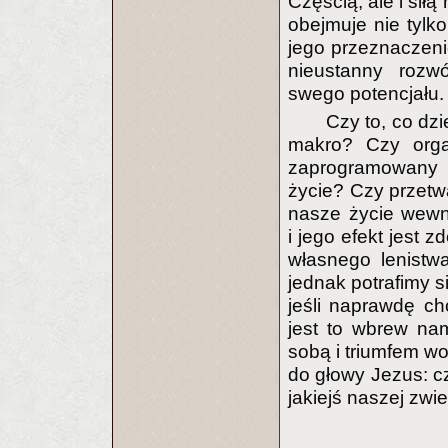
Częścią, ale i si
obejmuje nie tylko
jego przeznaczeni
nieustanny rozwó
swego potencjału.
Czy to, co dzi
makro? Czy organ
zaprogramowany g
życie? Czy przet
nasze życie wewn
i jego efekt jest
własnego lenistw
jednak potrafimy 
jeśli naprawdę ch
jest to wbrew nam
sobą i triumfem wo
do głowy Jezus: c
jakiejś naszej zwi