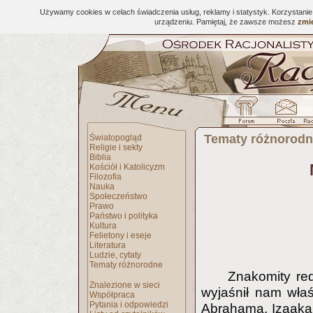
Używamy cookies w celach świadczenia usług, reklamy i statystyk. Korzystani
urządzeniu. Pamiętaj, że zawsze możesz
zmie
Tematy różnorod
Światopogląd
Religie i sekty
Biblia
Kościół i Katolicyzm
Filozofia
Nauka
Społeczeństwo
Prawo
Państwo i polityka
Kultura
Felietony i eseje
Literatura
Ludzie, cytaty
Tematy różnorodne
Znakomity red
Znalezione w sieci
wyjaśnił nam wł
Współpraca
Pytania i odpowiedzi
Abrahama, Izaaka 