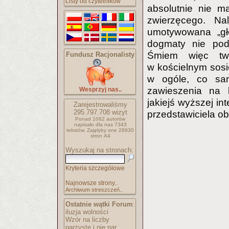
Listy od czytelników
absolutnie nie m
zwierzęcego. Na
umotywowana „głę
dogmaty nie pod
Śmiem więc twi
Fundusz Racjonalisty
w kościelnym sosi
w ogóle, co sam
zawieszenia na 
Wesprzyj nas..
jakiejś wyższej int
Zarejestrowaliśmy
295.797.708
wizyt
przedstawiciela ob
Ponad 1062 autorów
napisało
dla nas 7343
tekstów.
Zajęłyby one 28930
stron A4
Wyszukaj na stronach:
Kryteria szczegółowe
Najnowsze strony..
Archiwum streszczeń..
Ostatnie wątki Forum
:
iluzja wolności
Wzór na liczby
parzyste i nie par..