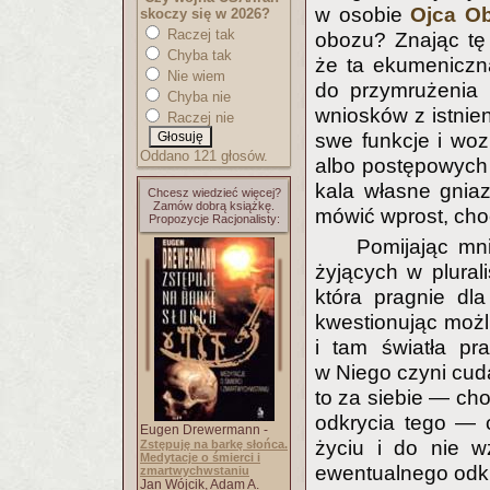
w osobie
Ojca Ob
skoczy się w 2026?
Raczej tak
obozu? Znając tę
Chyba tak
że ta ekumeniczn
Nie wiem
do przymrużenia 
Chyba nie
wniosków z istnie
Raczej nie
swe funkcje i woz
Oddano 121 głosów.
albo postępowych 
kala własne gniaz
Chcesz wiedzieć więcej?
Zamów dobrą książkę.
mówić wprost, cho
Propozycje Racjonalisty:
Pomijając mni
żyjących w plurali
która pragnie dl
kwestionując możl
i tam światła pr
w Niego czyni cud
to za siebie — ch
odkrycia tego —
Eugen Drewermann -
życiu i do nie w
Zstępuję na barkę słońca.
Medytacje o śmierci i
ewentualnego odkr
zmartwychwstaniu
Jan Wójcik, Adam A.