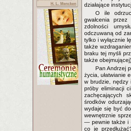
H. L. Mencken
działające instytuc
O ile odrzu
gwałcenia przez 
zdolności umysł
odczuwaną od zar
tylko i wyłącznie 
także wzdraganie
braku tej myśli p
także obejmującej
Pan Andrzej pi
życia, ułatwianie 
w brudzie, nędzy 
próby eliminacji c
zachęcających sk
środków odurzający
wydaje się być do
wewnętrznie sprze
— pewnie także i
co je przedłużać