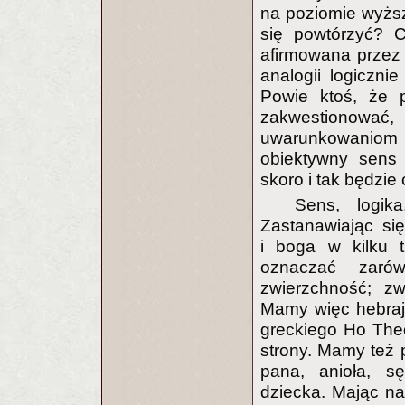
na poziomie wyższ
się powtórzyć? C
afirmowana przez 
analogii logiczni
Powie ktoś, że 
zakwestionow
uwarunkowaniom 
obiektywny sens 
skoro i tak będzie
Sens, logik
Zastanawiając si
i boga w kilku t
oznaczać zarów
zwierzchność; zw
Mamy więc hebrajs
greckiego Ho The
strony. Mamy też 
pana, anioła, sę
dziecka. Mając na