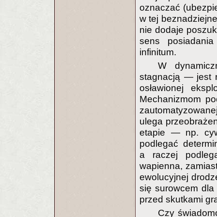
oznaczać (ubezpie
w tej beznadziej
nie dodaje poszuk
sens posiadania
infinitum.
W dynamiczn
stagnacją — jest 
osławionej eksp
Mechanizmom pod
zautomatyzowanej 
ulega przeobraże
etapie — np. cywi
podlegać determi
a raczej podleg
wapienna, zamiast
ewolucyjnej drodz
się surowcem dla 
przed skutkami gra
Czy świadomo