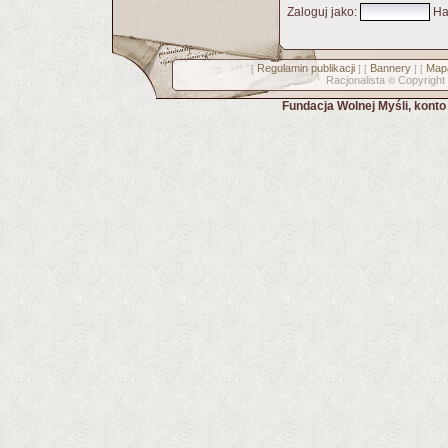
Zaloguj jako
:
Ha
Regulamin publikacji
Bannery
Mapa
[
] [
] [
Racjonalista
Copyright
©
Fundacja Wolnej Myśli, kont