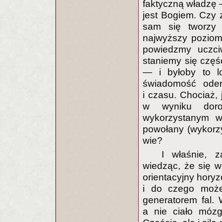
faktyczną władzę 
jest Bogiem. Czy 
sam się tworzy 
najwyższy poziom 
powiedzmy uczci
staniemy się czę
— i byłoby to l
świadomość oder
i czasu. Chociaż,
w wyniku doro
wykorzystanym w 
powołany (wykorzy
wie?
I właśnie, 
wiedząc, że się w
orientacyjny horyz
i do czego może
generatorem fal. 
a nie ciało mózg