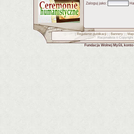
Zaloguj jako
:
Ha
Regulamin publikacji
Bannery
Mapa
[
] [
] [
Racjonalista
Copyright
©
Fundacja Wolnej Myśli, kont