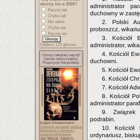
skoczy się w 2026?
administrator pa
Raczej tak
duchowny w zastę
Chyba tak
2. Polski Au
Nie wiem
Chyba nie
proboszcz, wikari
Raczej nie
3. Kościół E
administrator, wika
Oddano 120 głosów.
4. Kościół E
Chcesz wiedzieć więcej?
Zamów dobrą książkę.
duchowni.
Propozycje Racjonalisty:
5. Kościół Ewa
6. Kościół Chr
7. Kościół Ad
8. Kościół Pol
administrator parafi
9. Związek
podrabin.
Eugen Drewermann -
10. Kościół 
Zstępuję na barkę słońca.
Medytacje o śmierci i
ordynariusz, biskup
zmartwychwstaniu
Jan Wójcik, Adam A.