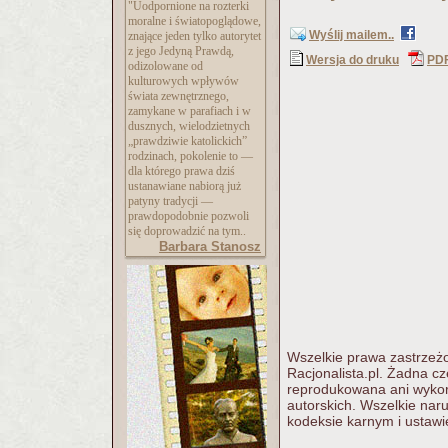
"Uodpornione na rozterki
moralne i światopoglądowe,
Wyślij mailem..
znające jeden tylko autorytet
z jego Jedyną Prawdą,
Wersja do druku
PD
odizolowane od
kulturowych wpływów
świata zewnętrznego,
zamykane w parafiach i w
dusznych, wielodzietnych
„prawdziwie katolickich”
rodzinach, pokolenie to —
dla którego prawa dziś
ustanawiane nabiorą już
patyny tradycji —
prawdopodobnie pozwoli
się doprowadzić na tym..
Barbara Stanosz
Wszelkie prawa zastrzeżo
Racjonalista.pl. Żadna c
reprodukowana ani wykorz
autorskich. Wszelkie nar
kodeksie karnym i ustawi