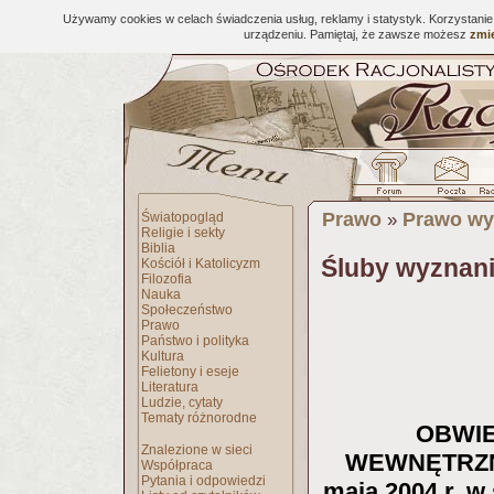
Używamy cookies w celach świadczenia usług, reklamy i statystyk. Korzystani
urządzeniu. Pamiętaj, że zawsze możesz
zmie
Prawo
Prawo wy
Światopogląd
»
Religie i sekty
Biblia
Śluby wyznan
Kościół i Katolicyzm
Filozofia
Nauka
Społeczeństwo
Prawo
Państwo i polityka
Kultura
Felietony i eseje
Literatura
Ludzie, cytaty
Tematy różnorodne
OBWIE
Znalezione w sieci
WEWNĘTRZN
Współpraca
Pytania i odpowiedzi
maja 2004 r. w