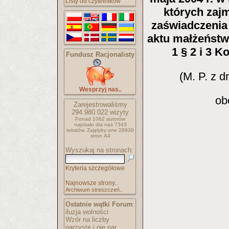
Listy od czytelników
których zaj
zaświadczenia
aktu małżeństw
1 § 2 i 3 
Fundusz Racjonalisty
(M. P. z d
Wesprzyj nas..
ob
Zarejestrowaliśmy
294.980.022
wizyty
Ponad 1062 autorów
napisało
dla nas 7343
tekstów.
Zajęłyby one 28930
stron A4
Wyszukaj na stronach:
Kryteria szczegółowe
Najnowsze strony..
Archiwum streszczeń..
Ostatnie wątki Forum
:
iluzja wolności
Wzór na liczby
parzyste i nie par..