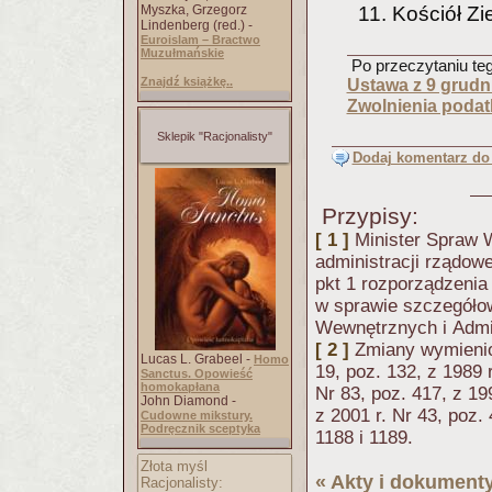
11. Kościół Zi
Myszka, Grzegorz
Lindenberg (red.) -
Euroislam – Bractwo
Muzułmańskie
Po przeczytaniu tego
Ustawa z 9 grudn
Znajdź książkę..
Zwolnienia podat
Sklepik "Racjonalisty"
Dodaj komentarz do 
Przypisy:
[ 1 ]
Minister Spraw W
administracji rządowe
pkt 1 rozporządzenia
w sprawie szczegółow
Wewnętrznych i Admini
[ 2 ]
Zmiany wymienio
Lucas L. Grabeel -
Homo
19, poz. 132, z 1989 r
Sanctus. Opowieść
homokapłana
Nr 83, poz. 417, z 199
John Diamond -
z 2001 r. Nr 43, poz.
Cudowne mikstury.
Podręcznik sceptyka
1188 i 1189.
Złota myśl
«
Akty i dokument
Racjonalisty: