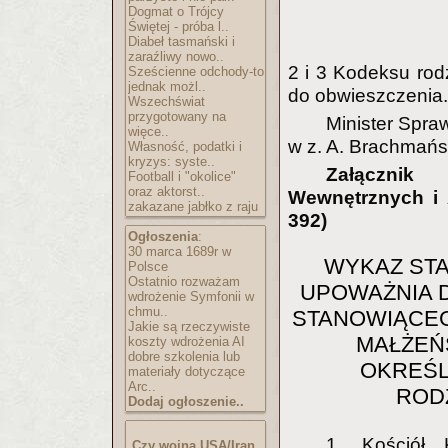
Dogmat o Trójcy
Świętej - próba l..
Diabeł tasmański i
zaraźliwy nowo..
2 i 3 Kodeksu rod
Sześcienne odchody-to
jednak możl..
do obwieszczenia.
Wszechświat
przygotowany na
Minister Spra
więce..
w z. A. Brachmańs
Własność, podatki i
kryzys: syste..
Załącznik
Football i "okolice"
oraz aktorst..
Wewnętrznych i A
zakazane jabłko z raju
392)
Ogłoszenia
:
30 marca 1689r w
WYKAZ ST
Polsce
Ostatnio rozważam
UPOWAŻNIA 
wdrożenie Symfonii w
chmu..
STANOWIĄCEG
Jakie są rzeczywiste
MAŁŻEŃ
koszty wdrożenia AI
dobre szkolenia lub
OKREŚLO
materiały dotyczące
Arc..
ROD
Dodaj ogłoszenie..
1. Kościół K
Czy wojna USA/Iran