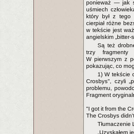
ponieważ — jak s
uśmiech człowiek
który był z tego
cierpiał różne be
w tekście jest wa
angielskim „bitter
Są też drobne
trzy fragmenty
W pierwszym z po
pokazując, co mo
1) W tekście 
Crosbys", czyli 
problemu, powodo
Fragment oryginal
"I got it from the C
The Crosbys didn't
Tłumaczenie 
„Uzyskałem je