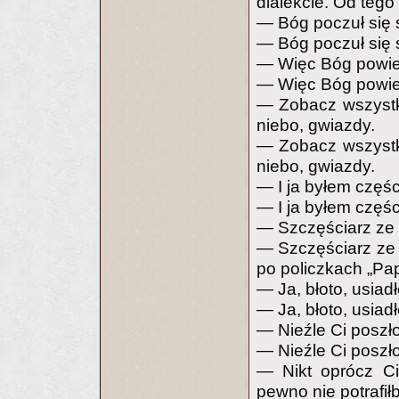
dialekcie. Od tego
— Bóg poczuł się 
— Bóg poczuł się 
— Więc Bóg powied
— Więc Bóg powied
— Zobacz wszystko
niebo, gwiazdy.
— Zobacz wszystko
niebo, gwiazdy.
— I ja byłem części
— I ja byłem części
— Szczęściarz ze m
— Szczęściarz ze m
po policzkach „Pa
— Ja, błoto, usiad
— Ja, błoto, usiad
— Nieźle Ci poszł
— Nieźle Ci poszło
— Nikt oprócz Cie
pewno nie potrafił