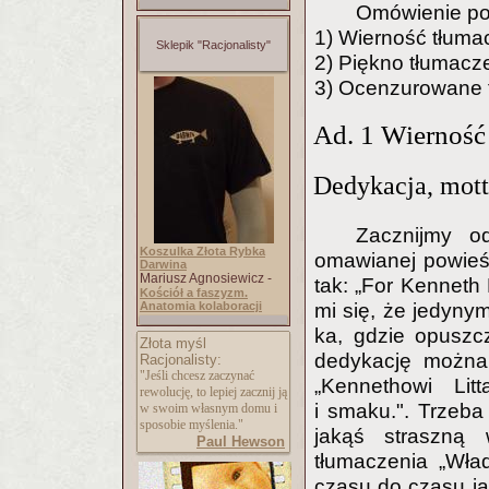
Omówienie pod
1) Wierność tłuma
Sklepik "Racjonalisty"
2) Piękno tłumaczen
3) Ocenzurowane 
Ad. 1 Wierność
Dedykacja, motto
Zacznijmy o
Koszulka Złota Rybka
omawianej powieści
Darwina
Mariusz Agnosiewicz -
tak: „For Kenneth 
Kościół a faszyzm.
Anatomia kolaboracji
mi się, że jedyny
ka, gdzie opuszc
Złota myśl
dedykację można 
Racjonalisty:
"Jeśli chcesz zaczynać
„Kennethowi Litt
rewolucję, to lepiej zacznij ją
i smaku.". Trzeba
w swoim własnym domu i
sposobie myślenia."
jakąś straszną
Paul Hewson
tłumaczenia „Wład
czasu do czasu ja