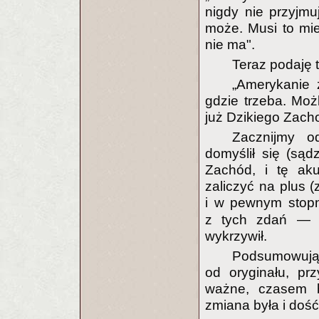
nigdy nie przyjmu
może. Musi to mi
nie ma".
Teraz podaję
„Amerykanie z
gdzie trzeba. Moż
już Dzikiego Zach
Zacznijmy o
domyślił się (sąd
Zachód, i tę ak
zaliczyć na plus 
i w pewnym stopn
z tych zdań — 
wykrzywił.
Podsumowując,
od oryginału, pr
ważne, czasem b
zmiana była i dość