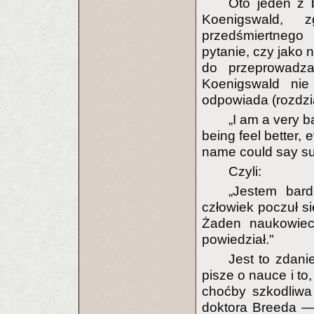
Oto jeden z b
Koenigswald, 
przedśmiertnego
pytanie, czy jako n
do przeprowadza
Koenigswald nie
odpowiada (rozdzia
„I am a very b
being feel better, e
name could say su
Czyli:
„Jestem bar
człowiek poczuł si
Żaden naukowiec
powiedział."
Jest to zdan
pisze o nauce i to,
choćby szkodliwa
doktora Breeda — 