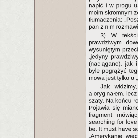
napić i w progu u
moim skromnym zd
tłumaczenia: „Pos
pan z nim rozmawi
3) W tekści
prawdziwym dowo
wysuniętym przeci
„jedyny prawdziw
(naciągane), jak 
byle pogrążyć te
mowa jest tylko o
Jak widzimy
a oryginałem, lecz
szaty. Na końcu ro
Pojawia się mian
fragment mówiący
searching for love
be. It must have so
„Amerykanie wiec