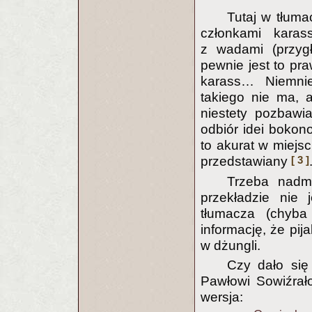
Tutaj w tłuma
członkami kara
z wadami (przygł
pewnie jest to pr
karass… Niemnie
takiego nie ma, a
niestety pozbawi
odbiór idei bokon
to akurat w miejsc
[ 3 ]
przedstawiany
Trzeba nadmi
przekładzie nie 
tłumacza (chyba
informację, że pi
w dżungli.
Czy dało się
Pawłowi Sowiźrało
wersja: