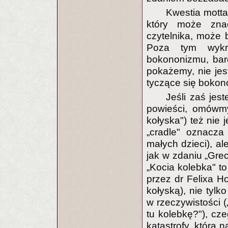
Kwestia motta 
który może znac
czytelnika, może b
Poza tym wykrz
bokononizmu, bar
pokażemy, nie jes
tyczące się bokon
Jeśli zaś jes
powieści, omówmy 
kołyska") też nie 
„cradle" oznacza
małych dzieci), al
jak w zdaniu „Grec
„Kocia kolebka" to
przez dr Felixa H
kołyską), nie tyl
w rzeczywistości 
tu kolebkę?"), cze
katastrofy, która 