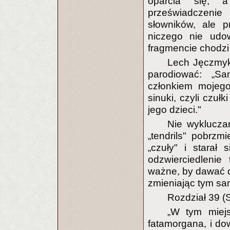
oparcia się, a
przeświadczenie
słowników, ale pr
niczego nie udow
fragmencie chodzi 
Lech Jęczmyk 
parodiować: „S
członkiem mojego
sinuki, czyli czuł
jego dzieci."
Nie wyklucza
„tendrils" pobrzm
„czuły" i starał
odzwierciedlenie
ważne, by dawać do
zmieniając tym sa
Rozdział 39 (
„W tym miejs
fatamorgana, i dow