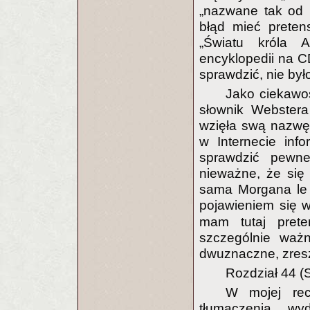
„nazwane tak od 
błąd mieć preten
„Światu króla A
encyklopedii na C
sprawdzić, nie był
Jako ciekawos
słownik Webstera
wzięła swą nazwę
w Internecie info
sprawdzić pewne
nieważne, że się 
sama Morgana le 
pojawieniem się 
mam tutaj preten
szczególnie ważn
dwuznaczne, zresz
Rozdział 44 (
W mojej rec
tłumaczenia, w