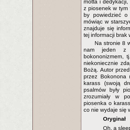
motta i dedykacji
z piosenek w tym 
by powiedzieć o
mówiąc w starszy
znajduje się info
tej informacji bra
Na stronie 8 
nam jeden z p
bokononizmem, tj
niekoniecznie zda
Bożą. Autor prze
przez Bokonona (
karass (swoją dr
psalmów były pio
zrozumiały w po
piosenka o karass
co nie wydaje się
Oryginał
Oh, a slee