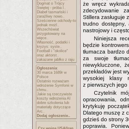
że wręcz wykradan
Dogmat o Trójcy
Świętej - próba l..
zdecydowanie za
Diabeł tasmański i
zaraźliwy nowo..
Stillera zasługuje 
Sześcienne odchody-to
trudno dostępny, a
jednak możl..
Wszechświat
nastrojowy i często
przygotowany na
Niniejsza rec
więce..
Własność, podatki i
będzie kontrower
kryzys: syste..
Football i "okolice"
tłumacza bardzo d
oraz aktorst..
za swoje tłumac
zakazane jabłko z raju
niewykluczone, że
Ogłoszenia
:
przekładów jest wy
30 marca 1689r w
Polsce
wysokiej klasy 
Ostatnio rozważam
z pierwszych jego
wdrożenie Symfonii w
chmu..
Czytelnik mó
Jakie są rzeczywiste
koszty wdrożenia AI
opracowania, od
dobre szkolenia lub
krytykuję początek
materiały dotyczące
Arc..
Dlatego muszę z ca
Dodaj ogłoszenie..
gdzieś do strony 3
poprawia. Poni
Czy wojna USA/Iran