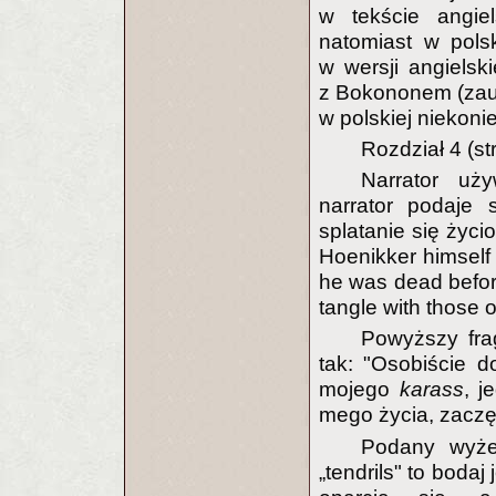
w tekście angie
natomiast w pols
w wersji angielski
z Bokononem (zauw
w polskiej niekoni
Rozdział 4 (st
Narrator uż
narrator podaje
splatanie się życi
Hoenikker himsel
he was dead befo
tangle with those o
Powyższy fra
tak: "Osobiście d
mojego
karass
, j
mego życia, zaczęł
Podany wyże
„tendrils" to bodaj