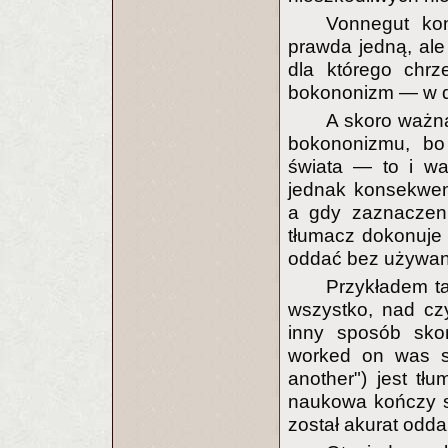
Vonnegut kont
prawda jedną, ale 
dla którego chrz
bokononizm — w d
A skoro ważna
bokononizmu, bo
świata — to i wa
jednak konsekwent
a gdy zaznaczeni
tłumacz dokonuje 
oddać bez używan
Przykładem ta
wszystko, nad cz
inny sposób skoń
worked on was s
another") jest tł
naukowa kończy si
został akurat odda