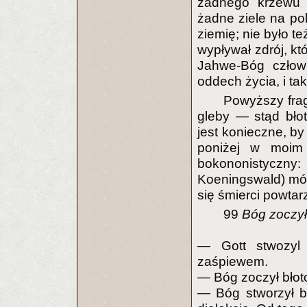
żadnego krzewu 
żadne ziele na po
ziemię; nie było t
wypływał zdrój, któ
Jahwe-Bóg człowi
oddech życia, i tak
Powyższy frag
gleby — stąd błot
jest konieczne, by
poniżej w moim t
bokononistyczny:
Koeningswald) mów
się śmierci powtar
99
Bóg zoczył
— Gott stwozyl
zaśpiewem.
— Bóg zoczył błot
— Bóg stworzył b