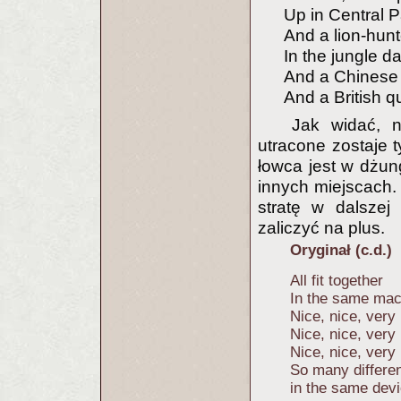
Up in Central P
And a lion-hunt
In the jungle da
And a Chinese 
And a British q
Jak widać, 
utracone zostaje t
łowca jest w dżung
innych miejscach.
stratę w dalszej
zaliczyć na plus.
Oryginał (c.d.)
All fit together
In the same mac
Nice, nice, very 
Nice, nice, very 
Nice, nice, very 
So many differen
in the same devi