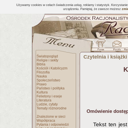
Używamy cookies w celach świadczenia usług, reklamy i statystyk. Korzystani
urządzeniu. Pamiętaj, że zawsze możesz
zmie
Czytelnia i książki
Światopogląd
Religie i sekty
Biblia
K
Kościół i Katolicyzm
Filozofia
Nauka
Społeczeństwo
Prawo
Państwo i polityka
Kultura
Felietony i eseje
Literatura
Ludzie, cytaty
Tematy różnorodne
Omówienie dostęp
Znalezione w sieci
Współpraca
Tekst ten jes
Pytania i odpowiedzi