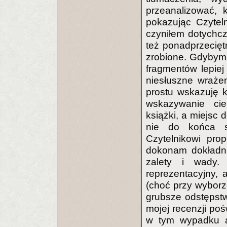
przeanalizować, 
pokazując Czyteln
czyniłem dotychcza
też ponadprzecięt
zrobione. Gdybym 
fragmentów lepiej
niesłuszne wrażen
prostu wskazuję ki
wskazywanie ci
książki, a miejsc 
nie do końca s
Czytelnikowi prop
dokonam dokładni
zalety i wady. 
reprezentacyjny, a
(choć przy wyborz
grubsze odstępstw
mojej recenzji po
w tym wypadku an