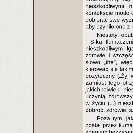
nieszkodliwymi
kontekście motto 
dobierać swe wyzna
aby czyniło ono z
Niestety, op
i S-ka tłumaczeni
nieszkodliwym 
zdrowie i szczęś
słowo „the", wię
kierować się takim
pożyteczny („Żyj w
Zamiast tego otr
jakichkolwiek ni
uczynią zdrowszym
w życiu (...) ni
dobroć, zdrowie, s
Poza tym, jak
został przez tłum
zdaniem bezzasad