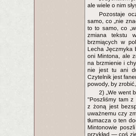
ale wiele o nim sły
Pozostaje ocz
samo, co „nie znać
to to samo, co „w
zmiana tekstu w
brzmiących w pol
Lecha Jęczmyka brz
oni Mintona, ale z
na brzmienie i ch
nie jest tu ani 
Czytelnik jest fan
powody, by zrobić, 
2) „We went ba
"Poszliśmy tam z 
z żoną jest bezs
uważnemu czy zmę
tłumacza o ten d
Mintonowie poszl
przykład — coś zj