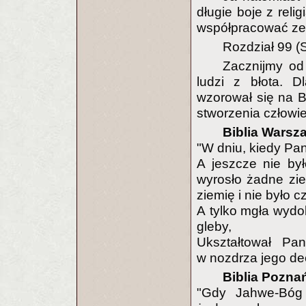
długie boje z reli
współpracować ze
Rozdział 99 (
Zacznijmy od
ludzi z błota. D
wzorował się na Bi
stworzenia człowi
Biblia Warsz
"W dniu, kiedy Pan
A jeszcze nie by
wyrosło żadne zie
ziemię i nie było c
A tylko mgła wydob
gleby,
Ukształtował Pa
w nozdrza jego dec
Biblia Pozna
"Gdy Jahwe-Bóg s