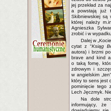
jej przekład za na
a powstają już t
Skibniewskiej są 
której należy m.
Agnieszka Sylwan
zrobić i w wypadku 
Dalej w „Koci
cytat z "
Ksiąg B
autora) i brzmi p
brave and kind a
o taką fomę, któ
zdrowym i szczę
w angielskim „ten",
który to sens jes
pominięcie tego 
Lech Jęczmyk. Nie
Na dole stro
informujący, że
dowiadujemy się