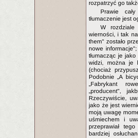
rozpatrzyć go takż
Prawie cały
tłumaczenie jest o
W rozdziale
wierności, i tak n
them" zostało prz
nowe informacje"
tłumacząc je jako
widzi, można je
(chociaż przypusz
Podobnie „A bicy
„Fabrykant row
„producent", ja
Rzeczywiście, uwa
jako że jest wiern
moją uwagę momen
uśmiechem i uwa
przeprawiał tego
bardziej osłucha