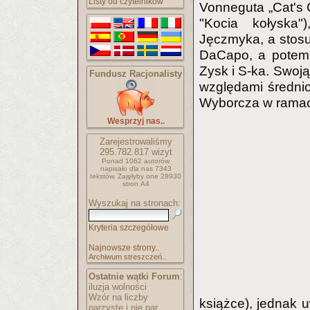
Listy od czytelników
Vonneguta „Cat's Cr
"Kocia kołyska
Jęczmyka, a stos
DaCapo, a potem,
Zysk i S-ka. Swoj
Fundusz Racjonalisty
względami średni
Wyborcza w ramach
Wesprzyj nas..
Zarejestrowaliśmy
295.782.817
wizyt
Ponad 1062 autorów
napisało
dla nas 7343
tekstów.
Zajęłyby one 28930
stron A4
Wyszukaj na stronach:
Kryteria szczegółowe
Najnowsze strony..
Archiwum streszczeń..
Ostatnie wątki Forum
:
iluzja wolności
Wzór na liczby
książce), jednak u
parzyste i nie par..