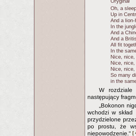
Oryginał
Oh, a slee
Up in Centr
And a lion-
In the jung
And a Chine
And a Briti
All fit toget
In the sam
Nice, nice,
Nice, nice,
Nice, nice,
So many di
in the sam
W rozdziale
następujący fragm
„Bokonon nigd
wchodzi w skład 
przydzielone prz
po prostu, że w
[ 
niepowodzenie."