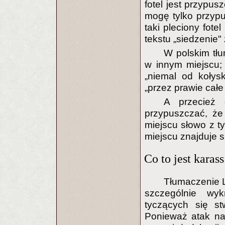
fotel jest przypus
mogę tylko przypus
taki pleciony fote
tekstu „siedzenie"
W polskim tłu
w innym miejscu;
„niemal od kołysk
„przez prawie całe j
A przecież 
przypuszczać, że 
miejscu słowo z ty
miejscu znajduje s
Co to jest karass
Tłumaczenie L
szczególnie wyk
tyczących się st
Ponieważ atak na 