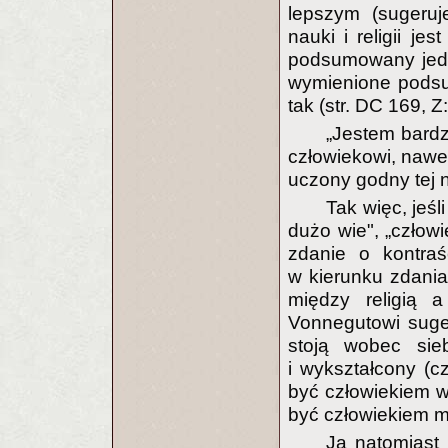
lepszym (sugeruj
nauki i religii je
podsumowany jed
wymienione podsu
tak (str. DC 169, Z
„Jestem bardz
człowiekowi, nawe
uczony godny tej 
Tak więc, jeśl
dużo wie", „człowi
zdanie o kontraś
w kierunku zdania 
między religią 
Vonnegutowi sugest
stoją wobec sie
i wykształcony (c
być człowiekiem w
być człowiekiem m
Ja natomiast 