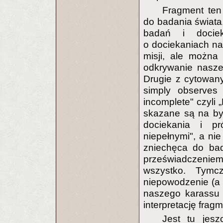
Fragment ten
do badania świata
badań i dociek
o dociekaniach n
misji, ale można
odkrywanie nasze
Drugie z cytowan
simply observes 
incomplete" czyli
skazane są na byc
dociekania i p
niepełnymi", a nie
zniechęca do bad
przeświadczeni
wszystko. Tymc
niepowodzenie (a
naszego karassu 
interpretację frag
Jest tu jesz