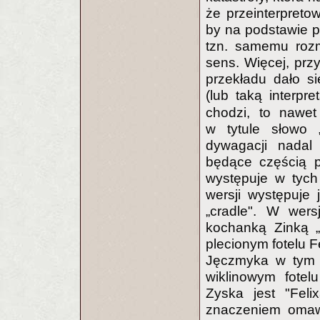
że przeinterpreto
by na podstawie 
tzn. samemu rozm
sens. Więcej, prz
przekładu dało się
(lub taką interpr
chodzi, to nawet
w tytule słowo 
dywagacji nadal 
będące częścią po
występuje w tych
wersji występuje 
„cradle". W wers
kochanką Zinką „k
plecionym fotelu F
Jęczmyka w tym mi
wiklinowym fotelu
Zyska jest "Feli
znaczeniem omawia