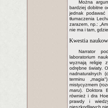
Można argum
bardziej dobitne
jednak podawać p
tłumaczenia Lecha
zarazem, np.: „Ame
nie ma i tam, gdzie
Kwestia nauko
Narrator p
laboratorium nau
wyznają religię
odrębne światy. O
nadnaturalnych (
terminu „magia
mistycyzmem (rozd
maru
). Doktora 
również i dra Hoe
prawdy i wiedz
nieszkodliwych ni