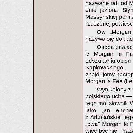
nazwane tak od M
dnie jeziora. Sł
Messyńskiej pomię
rzeczonej powieśc
Ów „Morgan 
nazywa się dokład
Osoba znająca
iż Morgan le Fa
odszukaniu opisu o
Sapkowskiego, 
znajdujemy następ
Morgan la Fée (Le 
Wynikałoby z 
polskiego ucha — 
tego mój słownik
jako „an enchan
z Arturiańskiej le
„owa" Morgan le F
więc być nie: „naz