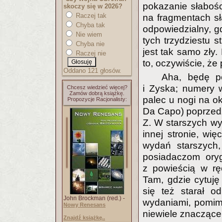
pokazanie słabośc
skoczy się w 2026?
Raczej tak
na fragmentach sł
Chyba tak
odpowiedzialny, g
Nie wiem
tych trzydziestu s
Chyba nie
jest tak samo zły.
Raczej nie
to, oczywiście, że 
Oddano 121 głosów.
Aha, będę p
i Zyska; numery 
Chcesz wiedzieć więcej?
Zamów dobrą książkę.
palec u nogi na ok
Propozycje Racjonalisty:
Da Capo) poprzedz
Z. W starszych w
innej stronie, wi
wydań starszych,
posiadaczom oryg
z powieścią w rę
Tam, gdzie cytuję
się też starał o
John Brockman (red.) -
wydaniami, pomim
Nowy Renesans
niewiele znaczące
Znajdź książkę..