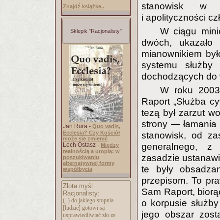
stanowisk w ad
Znajdź książkę..
i apolityczności c
W ciągu minio
Sklepik "Racjonalisty"
dwóch, ukazało s
mianownikiem było
systemu służby 
dochodzących do w
W roku 2003 
Raport „Służba cy
tezą był zarzut w
strony — łamania 
Jan Rura -
Quo vadis,
Ecclesia? Czy Kościół
stanowisk, od za
może się zmienić
Lech Ostasz -
generalnego, z
Między
realnością a utopią: w
zasadzie ustanawia
poszukiwaniu
alternatywnej formy
te były obsadzan
współbycia
przepisom. To pra
Złota myśl
Sam Raport, biorąc
Racjonalisty:
(..) do jakiego stopnia
o korpusie służby
[ludzie] gotowi są
jego obszar zost
usprawiedliwiać zło ze