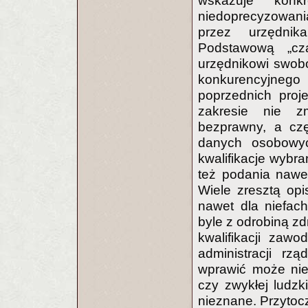
wskazuje konkr
niedoprecyzowani
przez urzędnik
Podstawową „cza
urzędnikowi swobo
konkurencyjnego 
poprzednich proje
zakresie nie z
bezprawny, a czę
danych osobowyc
kwalifikacje wybr
też podania nawet 
Wiele zresztą opi
nawet dla niefac
byle z odrobiną z
kwalifikacji zaw
administracji rz
wprawić może niek
czy zwykłej ludzki
nieznane. Przytoc