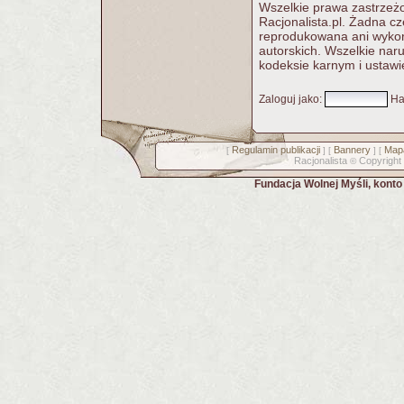
Wszelkie prawa zastrzeżo
Racjonalista.pl. Żadna c
reprodukowana ani wykorz
autorskich. Wszelkie nar
kodeksie karnym i ustawi
Zaloguj jako
:
Ha
Regulamin publikacji
Bannery
Mapa
[
] [
] [
Racjonalista
Copyright
©
Fundacja Wolnej Myśli, kont