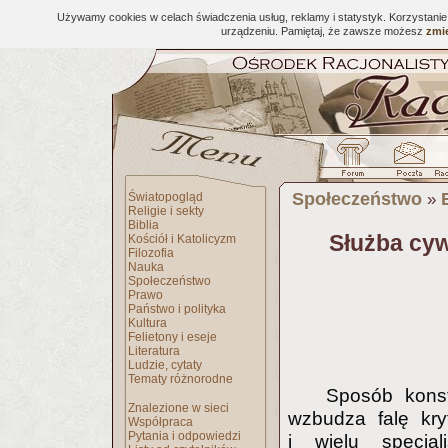
Używamy cookies w celach świadczenia usług, reklamy i statystyk. Korzystani
urządzeniu. Pamiętaj, że zawsze możesz
zmie
Społeczeństwo
Światopogląd
»
Religie i sekty
Biblia
Służba cyw
Kościół i Katolicyzm
Filozofia
Nauka
Społeczeństwo
Prawo
Państwo i polityka
Kultura
Felietony i eseje
Literatura
Ludzie, cytaty
Tematy różnorodne
Sposób konst
Znalezione w sieci
wzbudza falę kry
Współpraca
Pytania i odpowiedzi
i wielu specjal