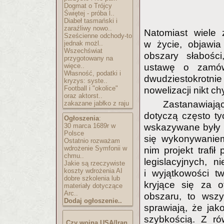
Dogmat o Trójcy
Świętej - próba l..
Diabeł tasmański i
zaraźliwy nowo..
Natomiast wiele 
Sześcienne odchody-to
w życie, objawia
jednak możl..
Wszechświat
obszary słabości
przygotowany na
więce..
ustawę o zamówi
Własność, podatki i
dwudziestokrotn
kryzys: syste..
Football i "okolice"
nowelizacji nikt ch
oraz aktorst..
Zastanawiając
zakazane jabłko z raju
dotyczą często ty
Ogłoszenia
:
30 marca 1689r w
wskazywane były p
Polsce
się wykonywaniem
Ostatnio rozważam
wdrożenie Symfonii w
nim projekt traf
chmu..
legislacyjnych, n
Jakie są rzeczywiste
koszty wdrożenia AI
i wyjątkowości t
dobre szkolenia lub
kryjące się za o
materiały dotyczące
Arc..
obszaru, to wszy
Dodaj ogłoszenie..
sprawiają, że ja
szybkością. Z ró
Czy wojna USA/Iran