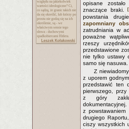
względu na jakiekolwiek
opisane zostało
wartości ideologiczne? Ci,
znaczące braki.
co sądzą, że granic takich nie
da się określić, lub którzy po
powstania drug
prostu nie godzą się na ich
zapomniany obs
określenie, są - we
właściwym sensie tego
zatrudniania w a
słowa - duchowymi
poważne wątpliwo
spadkobiercami Hitlera.
Leszek Kołakowski
rzeszy urzędnik
przedstawione zos
nie tylko ustawy 
samo się nasuwa.
Z niewiadomy
z uporem godnym 
przedstawić ten d
pierwszego, przy
z góry zakła
dokumentacyjne
z powstawaniem i
drugiego Raportu,
ciszy wszystkich 