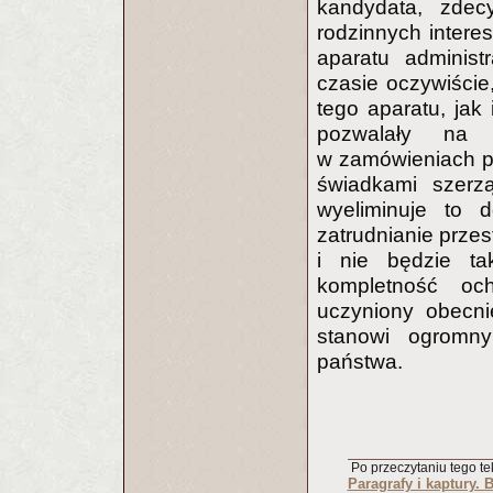
kandydata, zdec
rodzinnych intere
aparatu administ
czasie oczywiście
tego aparatu, jak 
pozwalały na 
w zamówieniach pu
świadkami szerz
wyeliminuje to 
zatrudnianie przes
i nie będzie tak
kompletność oc
uczyniony obecni
stanowi ogromny
państwa.
Po przeczytaniu tego tek
Paragrafy i kaptury. 