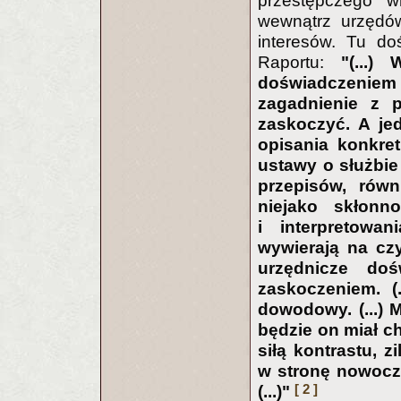
przestępczego w
wewnątrz urzędów
interesów. Tu do
Raportu:
"(...)
doświadczeniem
zagadnienie z pr
zaskoczyć. A je
opisania konkre
ustawy o służbie
przepisów, równi
niejako skłonn
i interpretowa
wywierają na czy
urzędnicze do
zaskoczeniem. (.
dowodowy. (...) 
będzie on miał c
siłą kontrastu, z
w stronę nowocz
[ 2 ]
(...)"