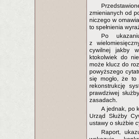
Przedstawione
zmienianych od po
niczego w omawian
to spełnienia wyr
Po ukazani
z wielomiesięcz
cywilnej jakby w
ktokolwiek do ni
może klucz do roz
powyższego cytatu
się mogło, że to
rekonstrukcję sy
prawdziwej służb
zasadach.
A jednak, po 
Urząd Służby Cywi
ustawy o służbie c
Raport, ukaz