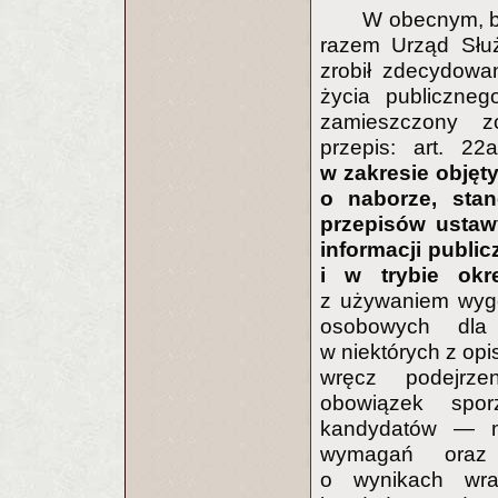
W obecnym, bo
razem Urząd Służ
zrobił zdecydowan
życia publiczne
zamieszczony zo
przepis: art. 
w zakresie obję
o naborze, stan
przepisów ustawy
informacji publi
i w trybie okr
z używaniem wyg
osobowych dla u
w niektórych z op
wręcz podejrze
obowiązek spor
kandydatów — m
wymagań oraz o
o wynikach wra