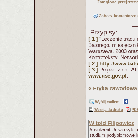
Zamglona przejrzyst
Zobacz komentarze (
Przypisy:
[ 1 ]
"Leczenie trądu
Batorego, miesięcznik
Warszawa, 2003 oraz 
Kontrateksty, Network
[ 2 ]
http://www.bato
[ 3 ]
Projekt z dn. 29
www.usc.gov.pl
.
«
Etyka zawodowa 
Wyślij mailem..
Wersja do druku
PD
Witold Filipowicz
Absolwent Uniwersytetu
studium podyplomowe int