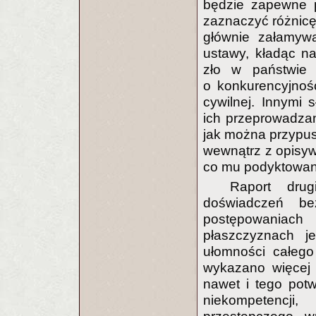
będzie zapewne p
zaznaczyć różnic
głównie załamywa
ustawy, kładąc na
zło w państwie 
o konkurencyjnoś
cywilnej. Innymi
ich przeprowadzani
jak można przypusz
wewnątrz z opisywa
co mu podyktowan
Raport dru
doświadczeń be
postępowaniac
płaszczyznach j
ułomności całego
wykazano więcej 
nawet i tego potw
niekompetencji