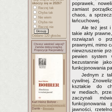
poprawek, noweli
skoczy się w 2026?
Raczej tak
zamiast porządk
Chyba tak
chaos, a sprzecz
Nie wiem
łańcuchowej.
Chyba nie
Raczej nie
Ale też jest
takie akty prawne
Oddano 120 głosów.
rozwiązań o prz
prawnymi, mimo cał
Chcesz wiedzieć więcej?
Zamów dobrą książkę.
niewzruszenie prz
Propozycje Racjonalisty:
pewien system 
bezustannie jak
funkcjonowania p
Jednym z tak
cywilnej. Znowel
kształcie do ch
w mediach, przez
zaczynali mów
Karl Heinz Bohrer -
funkcjonowania p
Absolutna teraźniejszość
Dante -
jawności, rzetel
Biesiada