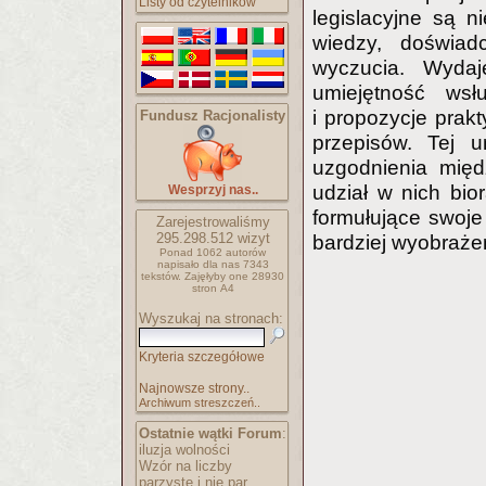
Listy od czytelników
legislacyjne są n
wiedzy, doświadc
wyczucia. Wydaj
umiejętność wsł
i propozycje prak
Fundusz Racjonalisty
przepisów. Tej u
uzgodnienia międ
udział w nich bio
Wesprzyj nas..
formułujące swoje
Zarejestrowaliśmy
295.298.512
wizyt
bardziej wyobrażen
Ponad 1062 autorów
napisało
dla nas 7343
tekstów.
Zajęłyby one 28930
stron A4
Wyszukaj na stronach:
Kryteria szczegółowe
Najnowsze strony..
Archiwum streszczeń..
Ostatnie wątki Forum
:
iluzja wolności
Wzór na liczby
parzyste i nie par..