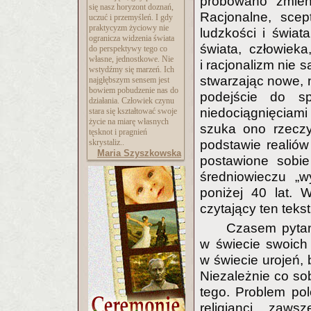
próbowano zmien
się nasz horyzont doznań,
Racjonalne, sce
uczuć i przemyśleń. I gdy
praktycyzm życiowy nie
ludzkości i świat
ogranicza widzenia świata
świata, człowiek
do perspektywy tego co
własne, jednostkowe. Nie
i racjonalizm nie 
wstydźmy się marzeń. Ich
stwarzając nowe, 
najgłębszym sensem jest
bowiem pobudzenie nas do
podejście do sp
działania. Człowiek czynu
niedociągnięciam
stara się kształtować swoje
życie na miarę własnych
szuka ono rzeczy
tęsknot i pragnień
skrystaliz..
podstawie realiów
Maria Szyszkowska
postawione sobi
średniowieczu „
poniżej 40 lat. 
czytający ten teks
Czasem pytan
w świecie swoich 
w świecie urojeń, 
Niezależnie co so
tego. Problem pol
religianci zaw