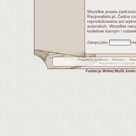
Wszelkie prawa zastrzeżo
Racjonalista.pl. Żadna c
reprodukowana ani wykorz
autorskich. Wszelkie nar
kodeksie karnym i ustawi
Zaloguj jako
:
Ha
Regulamin publikacji
Bannery
Mapa
[
] [
] [
Racjonalista
Copyright
©
Fundacja Wolnej Myśli, kont