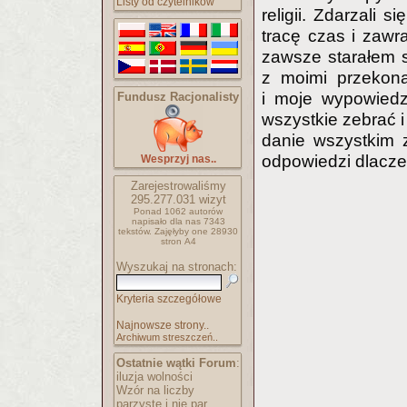
Listy od czytelników
religii. Zdarzali si
tracę czas i zaw
zawsze starałem s
z moimi przekona
i moje wypowiedz
Fundusz Racjonalisty
wszystkie zebrać i
danie wszystkim 
odpowiedzi dlaczeg
Wesprzyj nas..
Zarejestrowaliśmy
295.277.031
wizyt
Ponad 1062 autorów
napisało
dla nas 7343
tekstów.
Zajęłyby one 28930
stron A4
Wyszukaj na stronach:
Kryteria szczegółowe
Najnowsze strony..
Archiwum streszczeń..
Ostatnie wątki Forum
:
iluzja wolności
Wzór na liczby
parzyste i nie par..