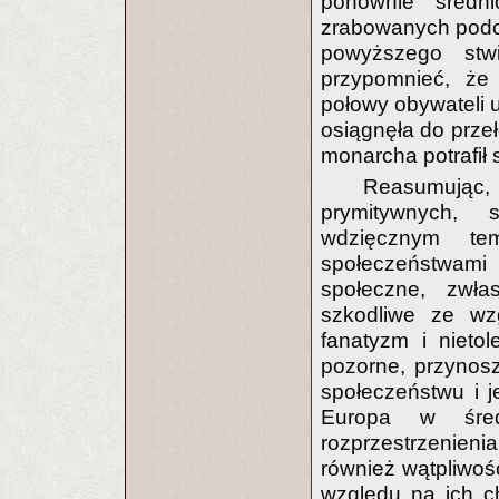
ponownie średn
zrabowanych podc
powyższego stwi
przypomnieć, że
połowy obywateli u
osiągnęła do prze
monarcha potrafił 
Reasumując, 
prymitywnych, 
wdzięcznym t
społeczeństwam
społeczne, zwłas
szkodliwe ze wz
fanatyzm i nietol
pozorne, przynosz
społeczeństwu i j
Europa w średn
rozprzestrzenien
również wątpliwośc
względu na ich c