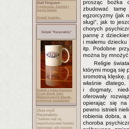
prosząc bożka o
Niall Ferguson -
Cywilizacja. Zachód i
zbudować tamę l
reszta świata
egzorcyzmy (jak ro
Znajdź książkę..
sługi", jak to je
chorych psychicz
Sklepik "Racjonalisty"
pannę z dzieckiem
i małemu dziecku 
itp. Podobne przy
można by mnożyć 
Religie świat
którymi mogą się p
sromotną klęskę, p
właśnie dlatego,
i dogmaty, nied
Kubek z rybką Darwina
Czuję dotyk Jego
oferowały rozwią
Makaronowych Macek -
emblemat pastafarian
opierając się n
pewno istnieli nie
Złota myśl
Racjonalisty:
robienia dobra, a
"Istnienie staje się,
choroba psychiczn
nieporównywalnie bardziej
interesujące, gdy poszerza