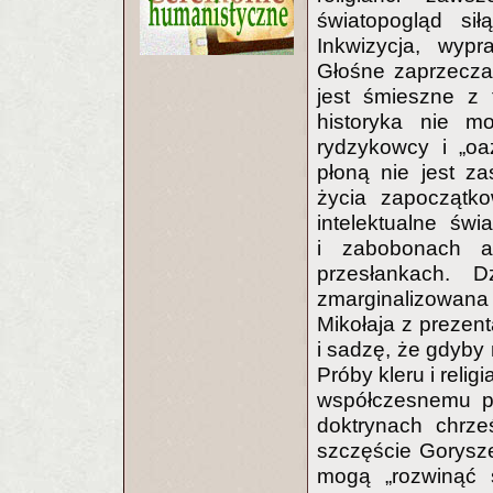
światopogląd sił
Inkwizycja, wyp
Głośne zaprzeczan
jest śmieszne z 
historyka nie mo
rydzykowcy i „oaz
płoną nie jest za
życia zapoczątko
intelektualne świ
i zabobonach a
przesłankach. D
zmarginalizowana
Mikołaja z prezent
i sadzę, że gdyby 
Próby kleru i reli
współczesnemu p
doktrynach chrze
szczęście Gorysze
mogą „rozwinąć 