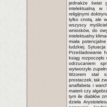
jednakże świat 
intelektualną w
religijnymi doktry
tylko cnotą, ale 
wszyscy myślici
wniosków, do owy
intelektualny klim
miała potencjalne
ludzkiej. Sytuacja
Prześladowanie he
ksiąg rozpoczęło 
odrzucaniem sp
wytworzyło zupełni
Wzorem stał si
prostaczek, tak zw
analfabeta i warc
materii czy algebr
tym ile diabłów z
dzieła Arystotele