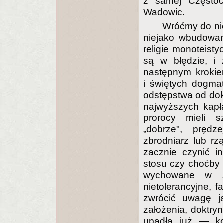
z samej Częstoc
Wadowic.
Wróćmy do nieto
niejako wbudowan
religie monoteisty
są w błędzie, i 
następnym krokie
i świętych dogma
odstępstwa od do
najwyższych kapłan
prorocy mieli s
„dobrze", prędz
zbrodniarz lub rz
zacznie czynić i
stosu czy choćby
wychowane w „je
nietolerancyjne, 
zwrócić uwagę j
założenia, doktry
upadłą już — kom