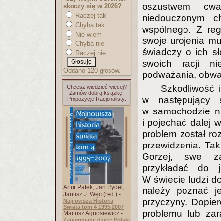
oszustwem cwa
skoczy się w 2026?
Raczej tak
niedouczonym ch
Chyba tak
wspólnego. Z reg
Nie wiem
swoje urojenia m
Chyba nie
świadczy o ich sła
Raczej nie
swoich racji n
Oddano 120 głosów.
podważania, obwar
Szkodliwość 
Chcesz wiedzieć więcej?
Zamów dobrą książkę.
w następujący 
Propozycje Racjonalisty:
w samochodzie ni
i pojechać dalej 
problem został roz
przewidzenia. Tak
Gorzej, swe za
przykładać do 
W świecie ludzi do
Artur Patek, Jan Rydel,
należy poznać je
Janusz J. Węc (red.) -
przyczyny. Dopie
Najnowsza Historia
Świata tom 4 1995-2007
problemu lub zar
Mariusz Agnosiewicz -
Zapomniane dzieje Polski