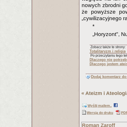
nowych zbrodni gd
że powyższe pow
„cywilizacyjnego ra
*
„Horyzont", Nu
Zobacz także te strony:
Totalitaryzm i religia
Po przeczytaniu tego tek
Dlaczego nie potrzebu
Dlaczego jestem atei
Dodaj komentarz do 
«
Ateizm i Ateologi
Wyślij mailem..
Wersja do druku
PD
Roman Zaroff