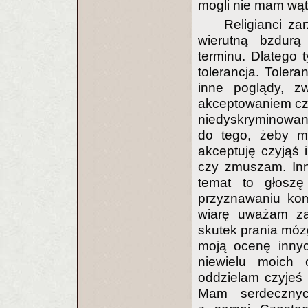
mogli nie mam wątp
Religianci za
wierutną bzdurą
terminu. Dlatego 
tolerancja. Tolera
inne poglądy, zw
akceptowaniem czyj
niedyskryminowan
do tego, żeby myś
akceptuję czyjąś 
czy zmuszam. Inn
temat to głoszę
przyznawaniu komu
wiarę uważam za 
skutek prania móz
moją ocenę innyc
niewielu moich 
oddzielam czyjeś 
Mam serdecznych