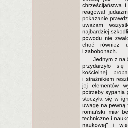
chrześcijaństwa 
reagował judaizm
pokazanie prawdz
uważam wszystk
najbardziej szkodl
powodu nie zwal
choć również u
i zabobonach.
Jednym z najb
przydarzyło się
kościelnej prop
i strażnikiem resz
jej elementów w
potrzeby sypania 
stoczyła się w ig
uwagę na pewną f
romański miał bez
techniczne i nauk
naukowej" i wi