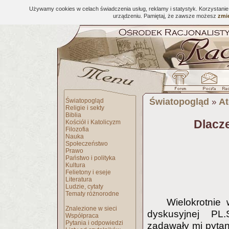
Używamy cookies w celach świadczenia usług, reklamy i statystyk. Korzystani
urządzeniu. Pamiętaj, że zawsze możesz
zmie
Światopogląd
At
Światopogląd
»
Religie i sekty
Biblia
Dlacze
Kościół i Katolicyzm
Filozofia
Nauka
Społeczeństwo
Prawo
Państwo i polityka
Kultura
Felietony i eseje
Literatura
Ludzie, cytaty
Tematy różnorodne
Wielokrotnie
Znalezione w sieci
dyskusyjnej PL
Współpraca
Pytania i odpowiedzi
zadawały mi pytan