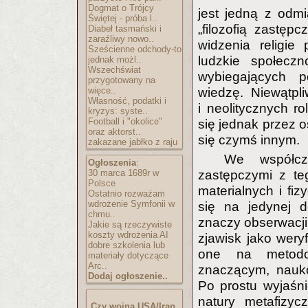
Dogmat o Trójcy
jest jedną z odmia
Świętej - próba l..
„filozofią zastęp
Diabeł tasmański i
zaraźliwy nowo..
widzenia religie
Sześcienne odchody-to
ludzkie społeczn
jednak możl..
Wszechświat
wybiegających 
przygotowany na
więce..
wiedzę. Niewątpl
Własność, podatki i
i neolitycznych ro
kryzys: syste..
Football i "okolice"
się jednak przez ost
oraz aktorst..
się czymś innym.
zakazane jabłko z raju
We współcze
Ogłoszenia
:
30 marca 1689r w
zastępczymi z te
Polsce
materialnych i fiz
Ostatnio rozważam
wdrożenie Symfonii w
się na jedynej d
chmu..
znaczy obserwacji
Jakie są rzeczywiste
koszty wdrożenia AI
zjawisk jako weryf
dobre szkolenia lub
one na metodolo
materiały dotyczące
Arc..
znaczącym, nauko
Dodaj ogłoszenie..
Po prostu wyjaśni
natury metafizyc
Czy wojna USA/Iran