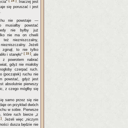
[ 14 ]
ycia"
. Inaczej jest
je się poruszać i jest
.
chu nie powstaje —
o musiałby powstać
edy nie byłby już
lko nie ma on chwili
 też niezniszczalny,
iezniszczalny. Jeżeli
zginął, to nie tylko
[ 15 ]
liło i stanęło"
, ale
y z powrotem nabrać
świat, gdyż nie miałoby
mogłoby czerpać ruch.
o (początek) ruchu nie
m powstać, gdyż jest
est absolutnie pierwszy
ic, z czego mógłby się
się samo przez się nie
odaje on przykład dwóch
ruchu w sobie. Pierwsze
, które ruch bierze „z
 ]
. Jeżeli więc „niczym
zności dusza będzie nie