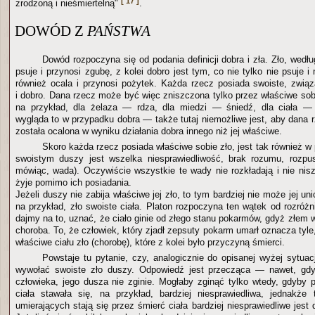
[ 17 ]
zrodzoną i nieśmiertelną"
.
DOWÓD Z
PAŃSTWA
Dowód rozpoczyna się od podania definicji dobra i zła. Zło, wedłu
psuje i przynosi zgubę, z kolei dobro jest tym, co nie tylko nie psuje i 
również ocala i przynosi pożytek. Każda rzecz posiada swoiste, związ
i dobro. Dana rzecz może być więc zniszczona tylko przez właściwe sobi
na przykład, dla żelaza — rdza, dla miedzi — śniedź, dla ciała — 
wygląda to w przypadku dobra — także tutaj niemożliwe jest, aby dana 
została ocalona w wyniku działania dobra innego niż jej właściwe.
Skoro każda rzecz posiada właściwe sobie zło, jest tak również 
swoistym duszy jest wszelka niesprawiedliwość, brak rozumu, rozpusta
mówiąc, wada). Oczywiście wszystkie te wady nie rozkładają i nie nisz
żyje pomimo ich posiadania.
Jeżeli duszy nie zabija właściwe jej zło, to tym bardziej nie może jej uni
na przykład, zło swoiste ciała. Platon rozpoczyna ten wątek od rozróż
dajmy na to, uznać, że ciało ginie od złego stanu pokarmów, gdyż złem w
choroba. To, że człowiek, który zjadł zepsuty pokarm umarł oznacza tyle
właściwe ciału zło (chorobę), które z kolei było przyczyną śmierci.
Powstaje tu pytanie, czy, analogicznie do opisanej wyżej sytuac
wywołać swoiste zło duszy. Odpowiedź jest przecząca — nawet, gdy
człowieka, jego dusza nie zginie. Mogłaby zginąć tylko wtedy, gdyby 
ciała stawała się, na przykład, bardziej niesprawiedliwa, jednakże
umierających stają się przez śmierć ciała bardziej niesprawiedliwe jest 