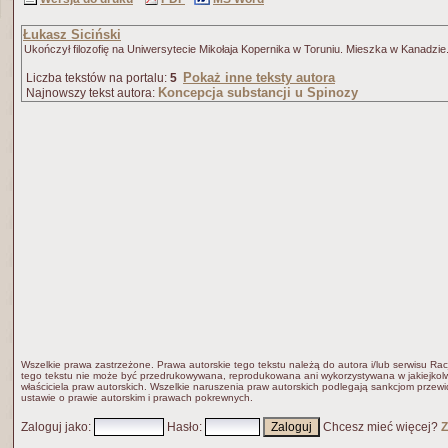
Łukasz Siciński
Ukończył filozofię na Uniwersytecie Mikołaja Kopernika w Toruniu. Mieszka w Kanadzie
Pokaż inne teksty autora
Liczba tekstów na portalu:
5
Koncepcja substancji u Spinozy
Najnowszy tekst autora:
Wszelkie prawa zastrzeżone. Prawa autorskie tego tekstu należą do autora i/lub serwisu Rac
tego tekstu nie może być przedrukowywana, reprodukowana ani wykorzystywana w jakiejkolw
właściciela praw autorskich. Wszelkie naruszenia praw autorskich podlegają sankcjom przew
ustawie o prawie autorskim i prawach pokrewnych.
Zaloguj jako
:
Hasło
:
Chcesz mieć więcej?
Z