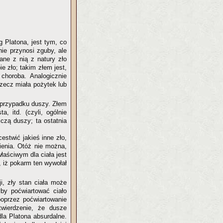
g Platona, jest tym, co
nie przynosi zguby, ale
ane z nią z natury zło
e zło; takim złem jest,
choroba. Analogicznie
rzecz miała pożytek lub
w przypadku duszy. Złem
, itd. (czyli, ogólnie
czą duszy; ta ostatnia
cestwić jakieś inne zło,
nienia. Otóż nie można,
łaściwym dla ciała jest
, iż pokarm ten wywołał
ji, zły stan ciała może
by poćwiartować ciało
poprzez poćwiartowanie
 twierdzenie, że dusze
dla Platona absurdalne.