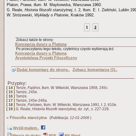
Platon,
Prawa
, tłum. M. Maykowska, Warszawa 1960.
G. Reale,
Historia filozofii starożytnej
, t. 2, tłum. E. I. Zieliński, Lublin 19
W. Stróżewski,
Wykłady o Platonie
, Kraków 1992.
1
2
Zobacz także te strony:
Koncepcja duszy u Platona
Po przeczytaniu tego tekstu, czytelnicy często wybierają też:
Koncepcja duszy u Platona
Arystotelesa Projekt Filozoficzny
Dodaj komentarz do strony..
Zobacz komentarze (1)..
Przypisy:
[ 14 ]
Tenże,
Fajdros
, tłum. W. Witwicki, Warszawa 1958, 245c.
[ 15 ]
Tamże, 245e.
[ 16 ]
Tamże.
[ 17 ]
Tamże, 245e-246a.
[ 18 ]
Tenże,
Państwo
, tłum. W. Witwicki, Warszawa 1991, t. 2, 610e.
[ 19 ]
G. Reale,
Historia filozofii starożytnej
, dz. cyt., s. 227-228.
«
Filozofia starożytna
(Publikacja:
12-01-2006
)
Wyślij mailem..
Wersja do druku
PDF
MS Word