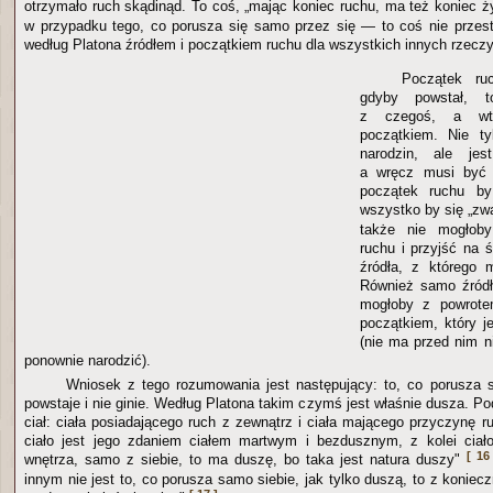
otrzymało ruch skądinąd. To coś, „mając koniec ruchu, ma też koniec ż
w przypadku tego, co porusza się samo przez się — to coś nie przesta
według Platona źródłem i początkiem ruchu dla wszystkich innych rzeczy
Początek ru
gdyby powstał, t
z czegoś, a wt
początkiem. Nie ty
narodzin, ale jest
a wręcz musi być n
początek ruchu by 
wszystko by się „zwa
także nie mogłob
ruchu i przyjść na 
źródła, z którego 
Również samo źródł
mogłoby z powrote
początkiem, który j
(nie ma przed nim n
ponownie narodzić).
Wniosek z tego rozumowania jest następujący: to, co porusza 
powstaje i nie ginie. Według Platona takim czymś jest właśnie dusza. P
ciał: ciała posiadającego ruch z zewnątrz i ciała mającego przyczynę 
ciało jest jego zdaniem ciałem martwym i bezdusznym, z kolei ciało
[ 16
wnętrza, samo z siebie, to ma duszę, bo taka jest natura duszy"
innym nie jest to, co porusza samo siebie, jak tylko duszą, to z koniec