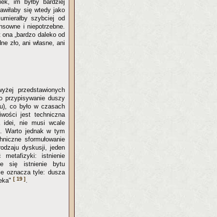
iek, im byłby bardziej
jawiłaby się wtedy jako
 umierałby szybciej od
nsowne i niepotrzebne.
t ona „bardzo daleko od
ne zło, ani własne, ani
yżej przedstawionych
 o przypisywanie duszy
hu), co było w czasach
wości jest techniczna
 idei, nie musi wcale
). Warto jednak w tym
chniczne sformułowanie
odzaju dyskusji, jeden
etafizyki: istnienie
e się istnienie bytu
ie oznacza tyle: dusza
[ 19 ]
ieka"
.