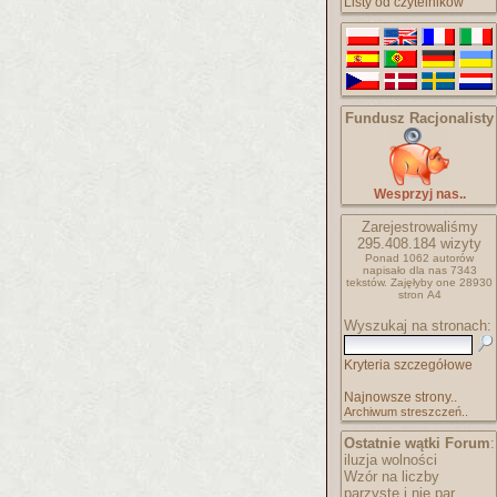
Listy od czytelników
Fundusz Racjonalisty
Wesprzyj nas..
Zarejestrowaliśmy
295.408.184
wizyty
Ponad 1062 autorów
napisało
dla nas 7343
tekstów.
Zajęłyby one 28930
stron A4
Wyszukaj na stronach:
Kryteria szczegółowe
Najnowsze strony..
Archiwum streszczeń..
Ostatnie wątki Forum
:
iluzja wolności
Wzór na liczby
parzyste i nie par..