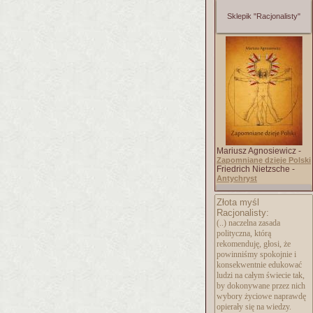
Sklepik "Racjonalisty"
Mariusz Agnosiewicz -
Zapomniane dzieje Polski
Friedrich Nietzsche -
Antychryst
Złota myśl
Racjonalisty:
(..) naczelna zasada
polityczna, którą
rekomenduję, głosi, że
powinniśmy spokojnie i
konsekwentnie edukować
ludzi na całym świecie tak,
by dokonywane przez nich
wybory życiowe naprawdę
opierały się na wiedzy.