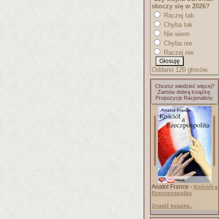
skoczy się w 2026?
Raczej tak
Chyba tak
Nie wiem
Chyba nie
Raczej nie
Oddano 120 głosów.
Chcesz wiedzieć więcej?
Zamów dobrą książkę.
Propozycje Racjonalisty:
Anatol France -
Kościół a
Rzeczpospolita
Znajdź książkę..