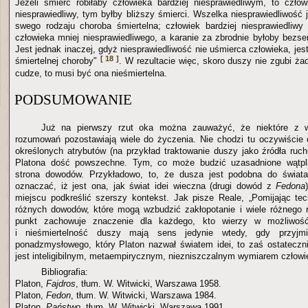
Jeżeli śmierć robiłaby człowieka bardziej niesprawiedliwym, to człow
niesprawiedliwy, tym byłby bliższy śmierci. Wszelka niesprawiedliwość 
swego rodzaju choroba śmiertelna; człowiek bardziej niesprawiedliwy
człowieka mniej niesprawiedliwego, a karanie za zbrodnie byłoby bezse
Jest jednak inaczej, gdyż niesprawiedliwość nie uśmierca człowieka, jes
[ 18 ]
śmiertelnej choroby"
. W rezultacie więc, skoro duszy nie zgubi żad
cudze, to musi być ona nieśmiertelna.
PODSUMOWANIE
Już na pierwszy rzut oka można zauważyć, że niektóre z w
rozumowań pozostawiają wiele do życzenia. Nie chodzi tu oczywiście
określonych atrybutów (na przykład traktowanie duszy jako źródła ruc
Platona dość powszechne. Tym, co może budzić uzasadnione wątpli
strona dowodów. Przykładowo, to, że dusza jest podobna do świata
oznaczać, iż jest ona, jak świat idei wieczna (drugi dowód z
Fedona
miejscu podkreślić szerszy kontekst. Jak pisze Reale, „Pomijając te
różnych dowodów, które mogą wzbudzić zakłopotanie i wiele różnego r
punkt zachowuje znaczenie dla każdego, kto wierzy w możliwość m
i nieśmiertelność duszy mają sens jedynie wtedy, gdy przyjmi
ponadzmysłowego, który Platon nazwał światem idei, to zaś ostateczn
jest inteligibilnym, metaempirycznym, niezniszczalnym wymiarem człow
Bibliografia:
Platon,
Fajdros
, tłum. W. Witwicki, Warszawa 1958.
Platon,
Fedon
, tłum. W. Witwicki, Warszawa 1984.
Platon,
Państwo
, tłum. W. Witwicki, Warszawa 1991.