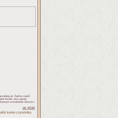
.
jonalista.pl. Żadna część
iek formie, bez zgody
idzianym w kodeksie karnym i
str. 4548
ałóż konto czytelnika