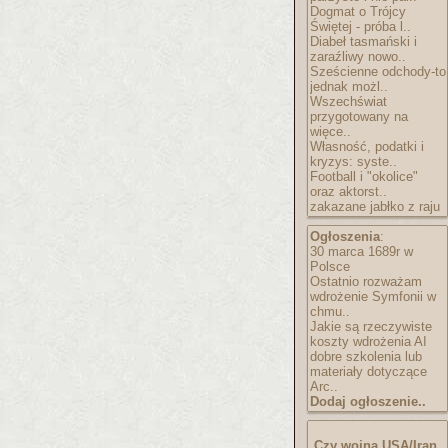
Dogmat o Trójcy
Świętej - próba l..
Diabeł tasmański i
zaraźliwy nowo..
Sześcienne odchody-to
jednak możl..
Wszechświat
przygotowany na
więce..
Własność, podatki i
kryzys: syste..
Football i "okolice"
oraz aktorst..
zakazane jabłko z raju
Ogłoszenia
:
30 marca 1689r w
Polsce
Ostatnio rozważam
wdrożenie Symfonii w
chmu..
Jakie są rzeczywiste
koszty wdrożenia AI
dobre szkolenia lub
materiały dotyczące
Arc..
Dodaj ogłoszenie..
Czy wojna USA/Iran