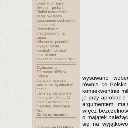
Dogmat o Trójcy
Świętej - próba l..
Diabeł tasmański i
zaraźliwy nowo..
Sześcienne odchody-to
jednak możl..
Wszechświat
przygotowany na
więce..
Własność, podatki i
kryzys: syste..
Football i "okolice"
oraz aktorst..
zakazane jabłko z raju
Ogłoszenia
:
30 marca 1689r w
Polsce
wysuwano wobec
Ostatnio rozważam
równie co Polsk
wdrożenie Symfonii w
chmu..
konsekwentnie mi
Jakie są rzeczywiste
je przy aprobaci
koszty wdrożenia AI
dobre szkolenia lub
argumentem maj
materiały dotyczące
wręcz bezczelnośc
Arc..
Dodaj ogłoszenie..
o majątek należąc
się na wyjątkowoś
Czy wojna USA/Iran