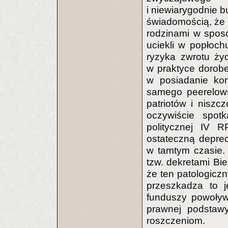
i niewiarygodnie b
świadomością, że 
rodzinami w sposó
uciekli w popłoc
ryzyka zwrotu ży
w praktyce dorobe
w posiadanie ko
samego peerelows
patriotów i nisz
oczywiście spot
politycznej IV R
ostateczną depre
w tamtym czasie.
tzw. dekretami Bie
że ten patologiczn
przeszkadza to 
funduszy powoływ
prawnej podstaw
roszczeniom.