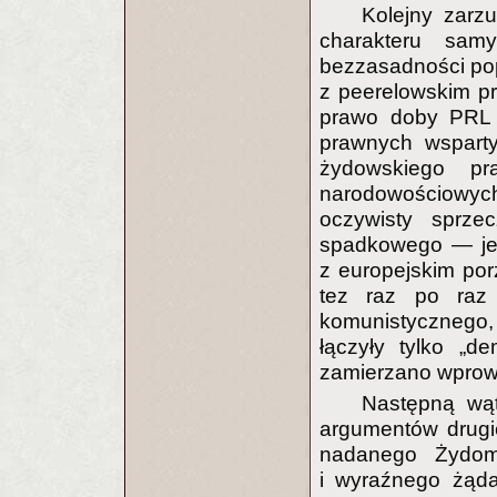
Kolejny zarz
charakteru sam
bezzasadności po
z peerelowskim p
prawo doby PRL 
prawnych wsparty
żydowskiego pr
narodowościowy
oczywisty sprze
spadkowego — jes
z europejskim po
tez raz po raz
komunistycznego,
łączyły tylko „d
zamierzano wprow
Następną wątp
argumentów drugie
nadanego Żydo
i wyraźnego żąda