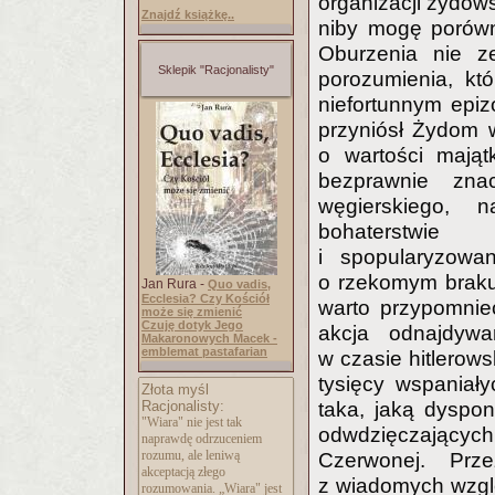
organizacji żydows
Znajdź książkę..
niby mogę porówn
Oburzenia nie ze
Sklepik "Racjonalisty"
porozumienia, kt
niefortunnym epizo
przyniósł Żydom 
o wartości mająt
bezprawnie znac
węgierskiego, 
bohaterstwi
i spopularyzowa
o rzekomym braku
Jan Rura -
Quo vadis,
Ecclesia? Czy Kościół
warto przypomnie
może się zmienić
Czuję dotyk Jego
akcja odnajdywa
Makaronowych Macek -
emblemat pastafarian
w czasie hitlerows
tysięcy wspaniały
Złota myśl
Racjonalisty:
taka, jaką dyspo
"Wiara" nie jest tak
odwdzięczających 
naprawdę odrzuceniem
rozumu, ale leniwą
Czerwonej. Prze
akceptacją złego
z wiadomych wzglę
rozumowania. „Wiara" jest