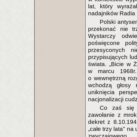
lat, który wyraż
nadajników Radia M
Polski antyse
przekonać nie tr
Wystarczy odwie
poświęcone poli
przesyconych ni
przypisujących lu
świata. „Bicie w 
w marcu 1968r.
o wewnętrzną roz
wchodzą głosy m
uniknięcia persp
nacjonalizacji cu
Co zaś się t
zawołanie z mrok
dekret z 8.10.194
„całe trzy lata" n
zwyczajowego