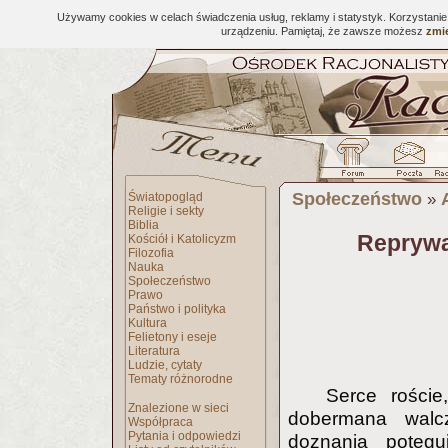
Używamy cookies w celach świadczenia usług, reklamy i statystyk. Korzystani
urządzeniu. Pamiętaj, że zawsze możesz
zmie
Społeczeństwo
Światopogląd
»
Religie i sekty
Biblia
Reprywa
Kościół i Katolicyzm
Filozofia
Nauka
Społeczeństwo
Prawo
Państwo i polityka
Kultura
Felietony i eseje
Literatura
Ludzie, cytaty
Tematy różnorodne
Serce roście
Znalezione w sieci
dobermana walc
Współpraca
Pytania i odpowiedzi
doznania potęg