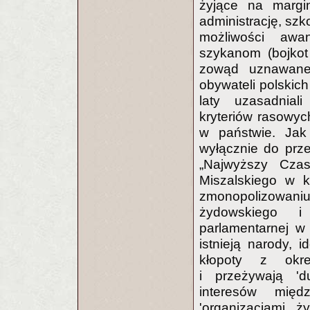
żyjące na margi
administrację, szk
możliwości awa
szykanom (bojkot 
zowąd uznawane
obywateli polskich
laty uzasadnial
kryteriów rasowyc
w państwie. Jak
wyłącznie do prz
„Najwyższy Czas
Miszalskiego w 
zmonopolizowani
żydowskiego i 
parlamentarnej w
istnieją narody, 
kłopoty z okre
i przeżywają 'du
interesów mię
'organizacjami ż