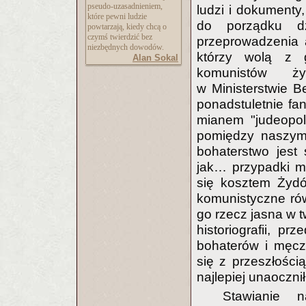
pseudo-uzasadnieni
em,
ludzi i dokumenty
które pewni ludzie
do porządku dz
powtarzają, kiedy chcą o
czymś twierdzić bez
przeprowadzenia a
niezbędnych dowodów.
którzy wolą z 
Alan Sokal
komunistów ży
w Ministerstwie B
ponadstuletnie fan
mianem "judeopol
pomiędzy naszymi
bohaterstwo jest
jak… przypadki m
się kosztem Żydó
komunistyczne rów
go rzecz jasna w t
historiografii, p
bohaterów i męcz
się z przeszłości
najlepiej unaoczni
Stawianie n