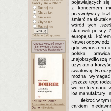
pojawiających si
skoczy się w 2026?
z koncernem me
Raczej tak
Chyba tak
przywoływały licz
Nie wiem
śmierć na skutek w
Chyba nie
wśród tych „sześ
Raczej nie
stanowili polscy
Oddano 120 głosów.
europejski, które
Nawet odpowiedzia
Chcesz wiedzieć więcej?
Zamów dobrą książkę.
gdy wynoszono ic
Propozycje Racjonalisty:
polska prawic
„najobrzydliwszą
uzyskania korzyści
światowej. Rzeczy
można wymagać 
jeszcze tego rodza
wojnie trzymano w
los manufaktury i
Ilekroć w tym
Karl Heinz Bohrer -
Absolutna teraźniejszość
całkiem niedawn
Dante -
Biesiada