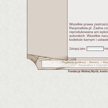
Wszelkie prawa zastrzeżo
Racjonalista.pl. Żadna c
reprodukowana ani wykorz
autorskich. Wszelkie nar
kodeksie karnym i ustawi
Zaloguj jako
:
Ha
Regulamin publikacji
Bannery
Mapa
[
] [
] [
Racjonalista
Copyright
©
Fundacja Wolnej Myśli, kont