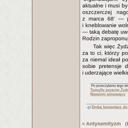
aktualne i musi by
oszczerczej nag
z marca 68' — pr
i kneblowanie woln
— taką debatę uwa
Rodzin zaproponuje
Tak więc Żydz
za to ci, którzy 
za niemal ideał p
sobie pretensje 
i uderzające wielk
Po przeczytaniu tego tek
Tumulty przeciw Ży
Niewinni winowajcy
Dodaj komentarz do 
«
Antysemityzm
(P