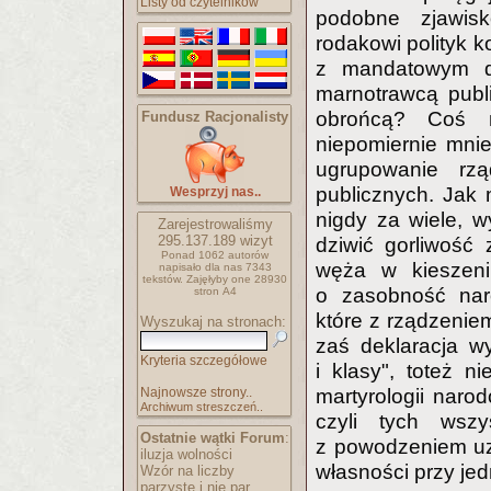
Listy od czytelników
podobne zjawisk
rodakowi polityk k
z mandatowym dy
marnotrawcą publ
obrońcą? Coś n
Fundusz Racjonalisty
niepomiernie mnie
ugrupowanie rzą
publicznych. Jak 
Wesprzyj nas..
nigdy za wiele, 
Zarejestrowaliśmy
295.137.189
wizyt
dziwić gorliwość
Ponad 1062 autorów
węża w kieszeni
napisało
dla nas 7343
tekstów.
Zajęłyby one 28930
o zasobność naro
stron A4
które z rządzenie
Wyszukaj na stronach:
zaś deklaracja w
Kryteria szczegółowe
i klasy", toteż 
Najnowsze strony..
martyrologii naro
Archiwum streszczeń..
czyli tych wszy
Ostatnie wątki Forum
:
z powodzeniem uz
iluzja wolności
własności przy j
Wzór na liczby
parzyste i nie par..