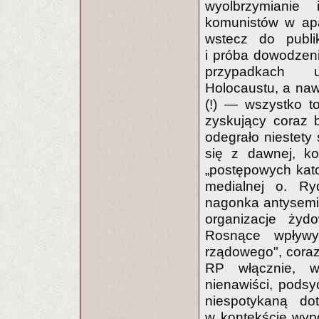
wyolbrzymianie
komunistów w apa
wstecz do publi
i próba dowodzeni
przypadkach u
Holocaustu, a na
(!) — wszystko t
zyskujący coraz b
odegrało niestety
się z dawnej, ko
„postępowych kato
medialnej o. Ry
nagonka antysemi
organizacje żyd
Rosnące wpływy
rządowego", coraz
RP włącznie, w
nienawiści, podsy
niespotykaną do
w kontekście wyp