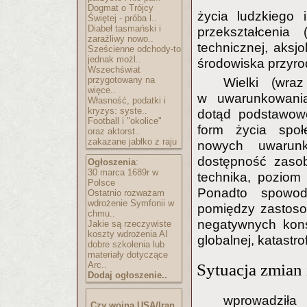
Dogmat o Trójcy
życia ludzkiego
Świętej - próba l..
Diabeł tasmański i
przekształcenia 
zaraźliwy nowo..
technicznej, aksjo
Sześcienne odchody-to
jednak możl..
środowiska przyrod
Wszechświat
przygotowany na
Wielki (wr
więce..
w uwarunkowania
Własność, podatki i
kryzys: syste..
dotąd podstawowe
Football i "okolice"
form życia społ
oraz aktorst..
zakazane jabłko z raju
nowych uwarunk
dostępność zasob
Ogłoszenia
:
30 marca 1689r w
technika, poziom r
Polsce
Ponadto spowodo
Ostatnio rozważam
wdrożenie Symfonii w
pomiędzy zastosow
chmu..
negatywnych kons
Jakie są rzeczywiste
koszty wdrożenia AI
globalnej, katastrof
dobre szkolenia lub
materiały dotyczące
Arc..
Sytuacja zmian 
Dodaj ogłoszenie..
wprowadził
Czy wojna USA/Iran