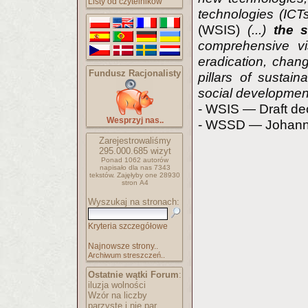
Listy od czytelników
technologies (ICTs
(WSIS)
(...)
the 
comprehensive vis
eradication, chang
Fundusz Racjonalisty
pillars of susta
social development
- WSIS — Draft dec
Wesprzyj nas..
- WSSD — Johanne
Zarejestrowaliśmy
295.000.685
wizyt
Ponad 1062 autorów
napisało
dla nas 7343
tekstów.
Zajęłyby one 28930
stron A4
Wyszukaj na stronach:
Kryteria szczegółowe
Najnowsze strony..
Archiwum streszczeń..
Ostatnie wątki Forum
:
iluzja wolności
Wzór na liczby
parzyste i nie par..