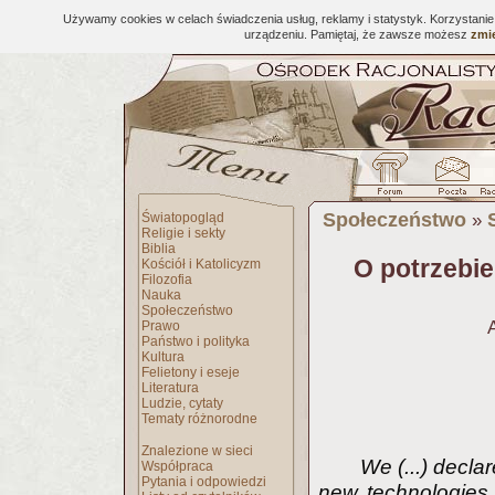
Używamy cookies w celach świadczenia usług, reklamy i statystyk. Korzystani
urządzeniu. Pamiętaj, że zawsze możesz
zmie
Społeczeństwo
Światopogląd
»
Religie i sekty
Biblia
O potrzebi
Kościół i Katolicyzm
Filozofia
Nauka
Społeczeństwo
Prawo
Państwo i polityka
Kultura
Felietony i eseje
Literatura
Ludzie, cytaty
Tematy różnorodne
Znalezione w sieci
We (...) declar
Współpraca
Pytania i odpowiedzi
new technologies,