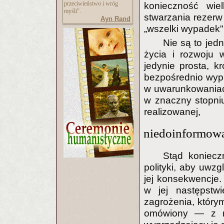
przeciwieństwo i wróg
konieczność wiel
myśli".
stwarzania rezerw 
Ayn Rand
„wszelki wypadek"
Nie są to je
życia i rozwoju 
jedynie prosta, 
bezpośrednio wyp
w uwarunkowaniac
w znaczny stopni
realizowanej,
niedoinformowa
Stąd koniecz
polityki, aby uwzg
jej konsekwencje.
w jej następstwi
zagrożenia, którym
omówiony — z n