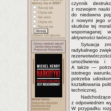
czynnik destruk
skoczy się w 2026?
Raczej tak
z rozwojem nauki 
Chyba tak
do niedawna pop
Nie wiem
z nowymi jego u
Chyba nie
skutków tej moral
Raczej nie
wspomaganej wy
Oddano 120 głosów.
aktywności twórcz
Sytuacja z
Chcesz wiedzieć więcej?
Zamów dobrą książkę.
radykalnego zwięk
Propozycje Racjonalisty:
rezerwotwórczości 
umożliwienia i 
A także — potrze
istotnego warunk
potrzeba udoskon
kształtowania pol
technicznej.
Nadchodzące 
Michel Henry -
z odpowiednim wy
Narkotyki: dlaczego
legalizacja jest
W przypadku rozp
nieuchronna?