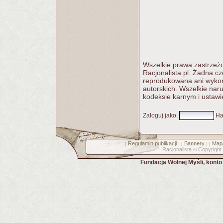
Wszelkie prawa zastrzeżo
Racjonalista.pl. Żadna c
reprodukowana ani wykorz
autorskich. Wszelkie nar
kodeksie karnym i ustawi
Zaloguj jako
:
Ha
Regulamin publikacji
Bannery
Mapa
[
] [
] [
Racjonalista
Copyright
©
Fundacja Wolnej Myśli, kont