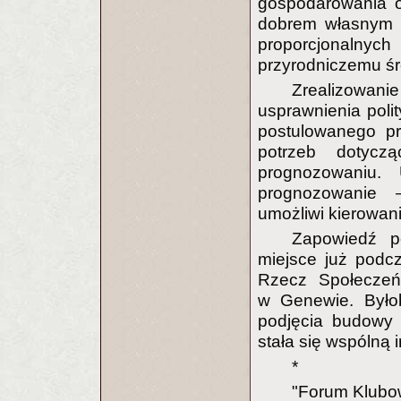
gospodarowania o
dobrem własnym 
proporcjonaln
przyrodniczemu ś
Zrealizowan
usprawnienia polit
postulowanego p
potrzeb dotycz
prognozowaniu.
prognozowanie 
umożliwi kierowani
Zapowiedź po
miejsce już podc
Rzecz Społeczeń
w Genewie. Było
podjęcia budowy 
stała się wspólną i
*
"Forum Klubo