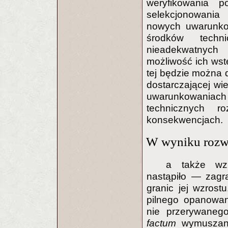
weryfikowania p
selekcjonowania
nowych uwarunkow
środków techni
nieadekwatnyc
możliwość ich wstę
tej będzie można
dostarczającej w
uwarunkowania
technicznych r
konsekwencjach.
W wyniku rozwo
a także wzr
nastąpiło — zagr
granic jej wzrost
pilnego opanowani
nie przerywaneg
factum
wymuszan