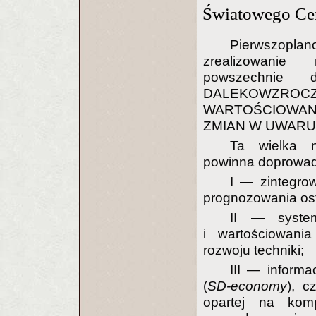
Światowego Cen
Pierwszopla
zrealizowanie
powszechnie
DALEKOWZROCZ
WARTOŚCIOWANI
ZMIAN W UWARUNK
Ta wielka n
powinna doprowad
I — zintegrow
prognozowania os
II — system
i wartościowani
rozwoju techniki;
III — inform
(
SD-economy
), c
opartej na kom