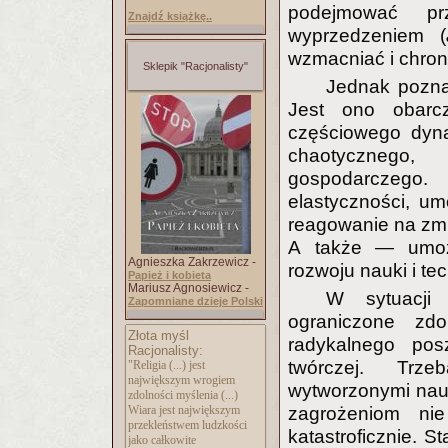
podejmować prz
Znajdź książkę..
wyprzedzeniem (
wzmacniać i chron
Sklepik "Racjonalisty"
Jednak poznaw
Jest ono obarcz
częściowego dyna
chaotycznego,
gospodarczego.
elastyczności, um
reagowanie na zmi
A także — umożl
Agnieszka Zakrzewicz -
rozwoju nauki i tec
Papież i kobieta
Mariusz Agnosiewicz -
W sytuacji 
Zapomniane dzieje Polski
ograniczone zdo
Złota myśl
radykalnego posz
Racjonalisty:
twórczej. Trz
"Religia (...) jest
największym wrogiem
wytworzonymi nau
zdolności myślenia (...)
zagrożeniom nie
Wiara jest największym
przekleństwem ludzkości
katastroficznie. St
jako całkowite