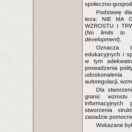
społeczno-gospod
Podstawę dla
teza: NIE MA
WZROSTU I TRWA
(
No limits to 
development
).
Oznacza to
edukacyjnych i sp
w tym adekwatn
prowadzenia polit
udoskonalenia
autoregulacji, wzm
Dla stworzen
granic wzrostu
informacyjnych
stworzenia stru
zasadzie pomocni
Wskazane był