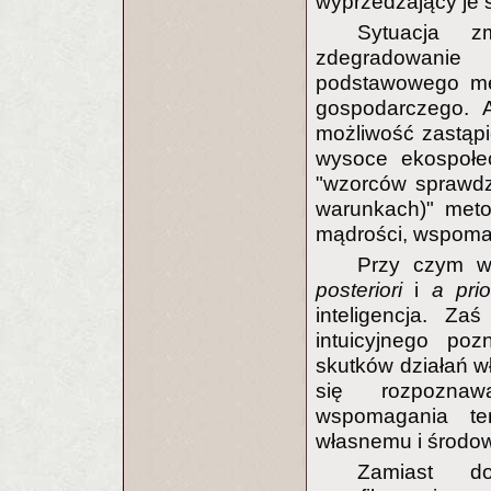
wyprzedzający je 
Sytuacja z
zdegradowani
podstawowego me
gospodarczego. A
możliwość zastąpie
wysoce ekospołec
"wzorców sprawdz
warunkach)" metod
mądrości, wspomag
Przy czym ws
posteriori
i
a pri
inteligencja. Za
intuicyjnego po
skutków działań wł
się rozpozna
wspomagania ten
własnemu i środow
Zamiast do