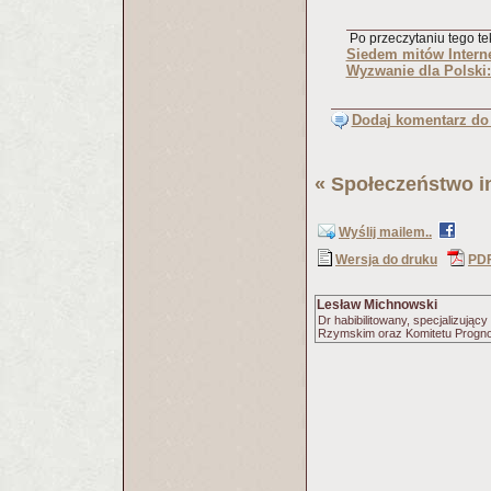
Po przeczytaniu tego tek
Siedem mitów Intern
Wyzwanie dla Polski:
Dodaj komentarz do 
«
Społeczeństwo i
Wyślij mailem..
Wersja do druku
PD
Lesław Michnowski
Dr habibilitowany, specjalizuj
Rzymskim oraz Komitetu Progno