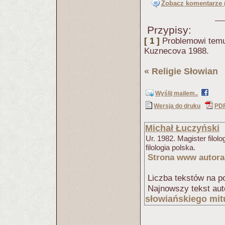
Zobacz komentarze (
Przypisy:
[ 1 ]
Problemowi temu
Kuznecova 1988.
«
Religie Słowian
(
Wyślij mailem..
Wersja do druku
PD
Michał Łuczyński
Ur. 1982. Magister filol
filologia polska.
Strona www autora
Liczba tekstów na po
Najnowszy tekst aut
słowiańskiego mit