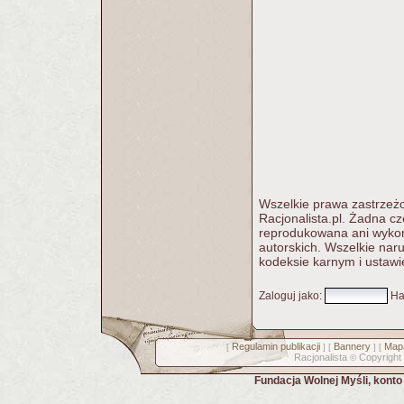
Wszelkie prawa zastrzeżo
Racjonalista.pl. Żadna c
reprodukowana ani wykorz
autorskich. Wszelkie nar
kodeksie karnym i ustawi
Zaloguj jako
:
Ha
Regulamin publikacji
Bannery
Mapa
[
] [
] [
Racjonalista
Copyright
©
Fundacja Wolnej Myśli, kont