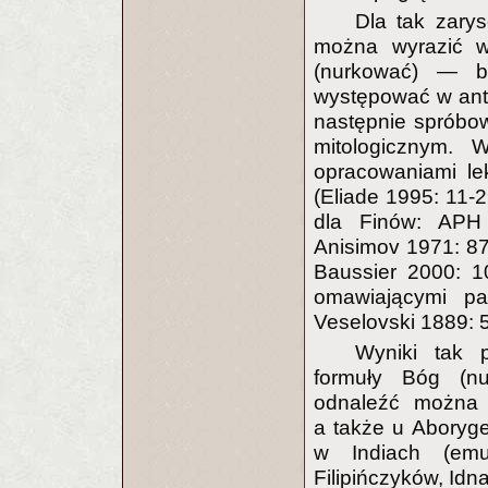
Dla tak zary
można wyrazić w
(nurkować) — b
występować w antr
następnie spróbo
mitologicznym. 
opracowaniami leks
(Eliade 1995: 11-
dla Finów: APH
Anisimov 1971: 87,
Baussier 2000: 1
omawiającymi par
Veselovski 1889: 
Wyniki tak 
formuły Bóg (nur
odnaleźć można w
a także u Aboryge
w Indiach (emu
Filipińczyków, Idna