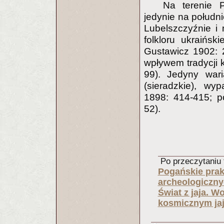
Na terenie 
jedynie na połudn
Lubelszczyźnie i
folkloru ukraińs
Gustawicz 1902: 
wpływem tradycji k
99). Jedyny wari
(sieradzkie), wy
1898: 414-415; p
52).
Po przeczytaniu t
Pogańskie prak
archeologiczny
Świat z jaja. W
kosmicznym ja