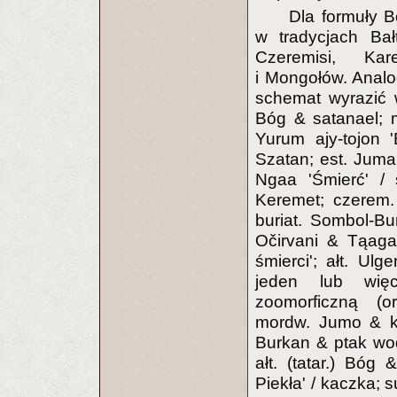
Dla formuły B
w tradycjach Bał
Czeremisi, Kare
i Mongołów. Analo
schemat wyrazić w
Bóg & satanael; 
Yurum ajy-tojon 
Szatan; est. Jum
Ngaa 'Śmierć' / 
Keremet; czerem.
buriat. Sombol-Bu
Očirvani & Tąagan-
śmierci'; ałt. Ul
jeden lub więc
zoomorficzną (or
mordw. Jumo & kac
Burkan & ptak wod
ałt. (tatar.) Bóg
Piekła' / kaczka; 