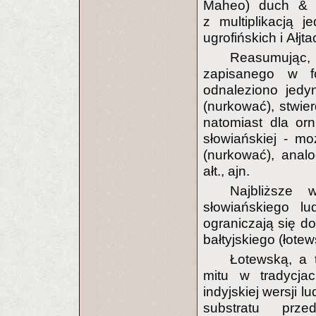
Maheo) duch & ły
z multiplikacją 
ugrofińskich i Ałjt
Reasumując, 
zapisanego w fo
odnaleziono jedy
(nurkować), stwierd
natomiast dla orn
słowiańskiej - m
(nurkować), analo
ałt., ajn.
Najbliższe 
słowiańskiego l
ograniczają się d
bałtyjskiego (łotew
Łotewską, a 
mitu w tradycja
indyjskiej wersji 
substratu prze