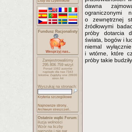
Listy od czytelników
dawna zajmowa
ograniczonymi 
o zewnętrznej st
źródłowymi badacz
Fundusz Racjonalisty
próby dotarcia 
świata, bogów i lu
niemal wyłącznie
Wesprzyj nas..
i wtórne, które c
próby takie budził
Zarejestrowaliśmy
295.806.759
wizyt
Ponad 1062 autorów
napisało
dla nas 7343
tekstów.
Zajęłyby one 28930
stron A4
Wyszukaj na stronach:
Kryteria szczegółowe
Najnowsze strony..
Archiwum streszczeń..
Ostatnie wątki Forum
:
iluzja wolności
Wzór na liczby
parzyste i nie par..