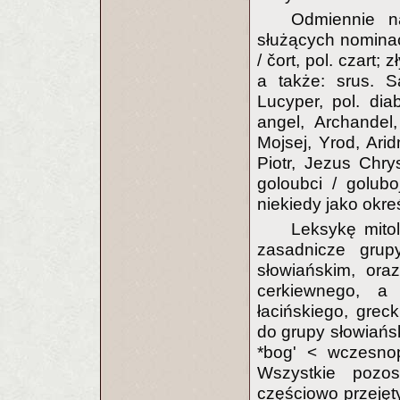
Odmiennie n
służących nominacj
/ čort, pol. czart;
a także: srus. Sa
Lucyper, pol. diabe
angel, Archandel,
Mojsej, Yrod, Aridn
Piotr, Jezus Chry
goloubci / goluboj
niekiedy jako okre
Leksykę mito
zasadnicze grup
słowiańskim, ora
cerkiewnego, a
łacińskiego, grec
do grupy słowiańs
*bog' < wczesnops
Wszystkie pozos
częściowo przejęty