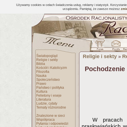
Używamy cookies w celach świadczenia usług, reklamy i statystyk. Korzystani
urządzeniu. Pamiętaj, że zawsze możesz
zmie
Religie i sekty
R
Światopogląd
»
Religie i sekty
Biblia
Pochodzenie 
Kościół i Katolicyzm
Filozofia
Nauka
Społeczeństwo
Prawo
Państwo i polityka
Kultura
Felietony i eseje
Literatura
Ludzie, cytaty
Tematy różnorodne
Znalezione w sieci
W pracach s
Współpraca
Pytania i odpowiedzi
prasłowiańskich wi