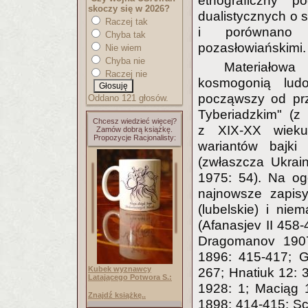
etnograficzny 
skoczy się w 2026?
dualistycznych o 
Raczej tak
i porównano 
Chyba tak
pozasłowiańskimi.
Nie wiem
Chyba nie
Materiałow
Raczej nie
kosmogonią lud
począwszy od pr
Oddano 121 głosów.
Tyberiadzkim" (z 
Chcesz wiedzieć więcej?
z XIX-XX wieku
Zamów dobrą książkę.
Propozycje Racjonalisty:
wariantów bajki
(zwłaszcza Ukrain
1975: 54). Na og
najnowsze zapis
(lubelskie) i ni
(Afanasjev II 458
Dragomanov 1907
1896: 415-417; G
Kubek wyznawcy
267; Hnatiuk 12: 
Latającego Potwora S.:
1928: 1; Maciąg 
Znajdź książkę..
1898: 414-415; Sc