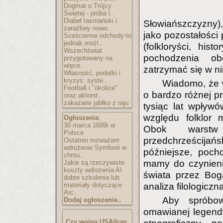
Dogmat o Trójcy
Świętej - próba l..
Diabeł tasmański i
Słowiańszczyzny),
zaraźliwy nowo..
jako pozostałości 
Sześcienne odchody-to
jednak możl..
(folkloryści, his
Wszechświat
pochodzenia ob
przygotowany na
więce..
zatrzymać się w ni
Własność, podatki i
kryzys: syste..
Wiadomo, że 
Football i "okolice"
o bardzo różnej p
oraz aktorst..
zakazane jabłko z raju
tysiąc lat wpływ
względu folklor 
Ogłoszenia
:
30 marca 1689r w
Obok warstw 
Polsce
przedchrześcijań
Ostatnio rozważam
wdrożenie Symfonii w
późniejsze, poch
chmu..
mamy do czynieni
Jakie są rzeczywiste
koszty wdrożenia AI
świata przez Bog
dobre szkolenia lub
materiały dotyczące
analiza filologiczna
Arc..
Aby spróbo
Dodaj ogłoszenie..
omawianej legendy
Czy wojna USA/Iran