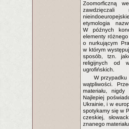
Zoomorficzną we
zawdzięczali 
nieindoeuropejsk
etymologia nazw
W późnych konce
elementy różnego 
o nurkującym Praj
w którym występuje
sposób, tzn. jak
religijnych od
ugrofińskich.
W przypadku w
wątpliwości. Prz
materiału, nigdy
Najlepiej poświad
Ukrainie, i w euro
spotykamy się w Po
czeskiej, słowac
znanego materiału