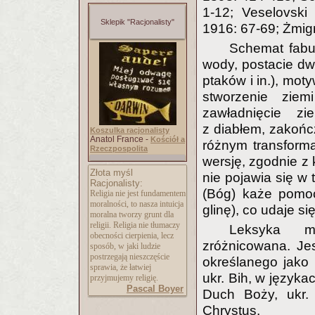
1-12; Veselovski 
Sklepik "Racjonalisty"
1916: 67-69; Żmig
Schemat fabul
wody, postacie dw
ptaków i in.), mot
stworzenie ziem
zawładnięcie zi
z diabłem, zakońc
Koszulka racjonalisty
Anatol France -
Kościół a
różnym transform
Rzeczpospolita
wersję, zgodnie z 
Złota myśl
nie pojawia się w 
Racjonalisty:
(Bóg) każe pomoc
Religia nie jest fundamentem
moralności, to nasza intuicja
glinę), co udaje s
moralna tworzy grunt dla
religii. Religia nie tłumaczy
Leksyka mi
obecności cierpienia, lecz
zróżnicowana. Jes
sposób, w jaki ludzie
postrzegają nieszczęście
określanego jako p
sprawia, że łatwiej
ukr. Bih, w języka
przyjmujemy religię.
Pascal Boyer
Duch Boży, ukr.
Chrystus.