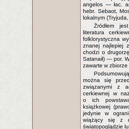
angelos — łac. ang
hebr. Sebaot, Mo
lokalnym (Tryjuda, i
Źródłem jes
literatura cerki
folklorystyczna wy
znanej najlepiej 
chodzi o drugorzę
Satanaił) — por. W
zawarte w zbiorze R
Podsumowuj
można się przed
związanymi z ada
cerkiewnej w naz
o ich powstawa
książkowej (prawo
jedynie w ograni
wiążący się z 
światopoglądzie 