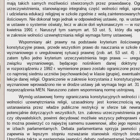
mają takich samych możliwości stworzonych przez prawodawcę. Ogr
urzeczywistnienia, stanowiącego integralną część wolności religii, up
i udzielania edukacji religijnej w szkole zgodnie z wolą zainteresowanych
ilościowym. Nie dokonał tego jednak w odpowiedniej ustawie, np. w ustaw
w ustawie o systemie oświaty, lecz w akcie doń wykonawczym — w ro
kwietnia 1991 r. Naruszył tym samym art. 53 ust. 5, który dla wp
w zakresie wolności uzewnętrzniania religii wymaga formy ustawowej.
Wspomniany akt prawny na podstawie kryterium ilościowego
konstytucyjne prawa, przede wszystkim prawo do nauczania w szkole r
wyznaniowego o uregulowanej sytuacji prawnej (zob. art. 53 ust. 4) . 
zatem tylko jedno kryterium urzeczywistnienia tego prawa — ureg
związku wyznaniowego, będącego nośnikiem danej doktryny re
w rozporządzeniu z 1992 r. wymienione prawo zostało ograniczone prze
co najmniej siedmiu uczniów (wychowanków) w klasie (grupie), ewentualn
lekcje danej religii. Ograniczenie w zakresie korzystania z konstytucyjn
wyznaniowe wprowadzono nie w drodze ustawy jak wymaga tego art. 31 u
rozporządzenia MEN. Naruszono zatem wspomnianą normę ustrojową.
Wymóg ustawowej formy ograniczania konstytucyjnych wolności i
wolności uzewnętrzniania religii, uzasadniony jest koniecznością wy
ustanawiania przez władze publiczne restrykcji w sferze tak newr
potencjalnie dotyczących wszystkich, tzn. zakresu urzeczywistnienia p
czy obywatelskich, powinni decydować możliwie wszyscy pełnoprawni 
to można powierzyć co najwyżej samemu suwerenowi, albo jego reprez
w izbach parlamentarnych. Debata parlamentarna sprzyja jawności 
zapewnia w lepszym stopniu rozważanie stanowisk różnych środo
Umożliwia także w następstwie jawności debaty parlamentarnej bardziej