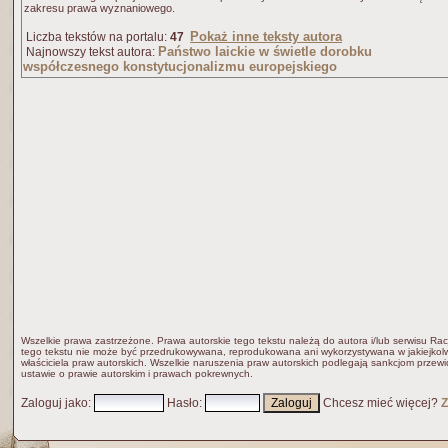
zakresu prawa wyznaniowego.
Pokaż inne teksty autora
Liczba tekstów na portalu:
47
Państwo laickie w świetle dorobku
Najnowszy tekst autora:
współczesnego konstytucjonalizmu europejskiego
Wszelkie prawa zastrzeżone. Prawa autorskie tego tekstu należą do autora i/lub serwisu Rac
tego tekstu nie może być przedrukowywana, reprodukowana ani wykorzystywana w jakiejkolw
właściciela praw autorskich. Wszelkie naruszenia praw autorskich podlegają sankcjom przew
ustawie o prawie autorskim i prawach pokrewnych.
Zaloguj jako
:
Hasło
:
Chcesz mieć więcej?
Z