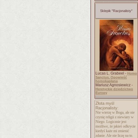
Sklepik "Racjonalisty"
Lucas L. Grabeel -
Homo
Sanctus. Opowieść
homokapłana
Mariusz Agnosiewicz -
Heretyckie dziedzictwo
Europy
Złota myśl
Racjonalisty:
Nie wierzę w Boga, ale nie
czynię religii z niewiary w
Niego. Logicznie jest
możliwe, że jakieś odkrycie
kiedyś każe mi zmienić
zdanie. Ale nie liczę na to.