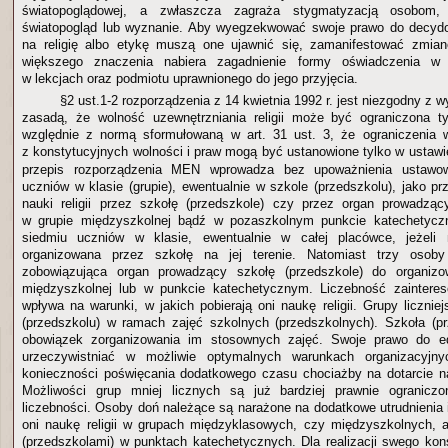
światopoglądowej, a zwłaszcza zagraża stygmatyzacją osobom, 
światopogląd lub wyznanie. Aby wyegzekwować swoje prawo do decyd
na religię albo etykę muszą one ujawnić się, zamanifestować zmian
większego znaczenia nabiera zagadnienie formy oświadczenia w 
w lekcjach oraz podmiotu uprawnionego do jego przyjęcia.
§2 ust.1-2 rozporządzenia z 14 kwietnia 1992 r. jest niezgodny z w
zasadą, że wolność uzewnętrzniania religii może być ograniczona t
względnie z normą sformułowaną w art. 31 ust. 3, że ograniczenia w
z konstytucyjnych wolności i praw mogą być ustanowione tylko w ustaw
przepis rozporządzenia MEN wprowadza bez upoważnienia ustawow
uczniów w klasie (grupie), ewentualnie w szkole (przedszkolu), jako p
nauki religii przez szkołę (przedszkole) czy przez organ prowadzą
w grupie międzyszkolnej bądź w pozaszkolnym punkcie katechetycz
siedmiu uczniów w klasie, ewentualnie w całej placówce, jeżeli 
organizowana przez szkołę na jej terenie. Natomiast trzy osoby
zobowiązująca organ prowadzący szkołę (przedszkole) do organizo
międzyszkolnej lub w punkcie katechetycznym. Liczebność zaintere
wpływa na warunki, w jakich pobierają oni naukę religii. Grupy liczni
(przedszkolu) w ramach zajęć szkolnych (przedszkolnych). Szkoła (p
obowiązek zorganizowania im stosownych zajęć. Swoje prawo do edu
urzeczywistniać w możliwie optymalnych warunkach organizacyjny
konieczności poświęcania dodatkowego czasu chociażby na dotarcie na
Możliwości grup mniej licznych są już bardziej prawnie ogranicz
liczebności. Osoby doń należące są narażone na dodatkowe utrudnienia 
oni naukę religii w grupach międzyklasowych, czy międzyszkolnych, 
(przedszkolami) w punktach katechetycznych. Dla realizacji swego kon