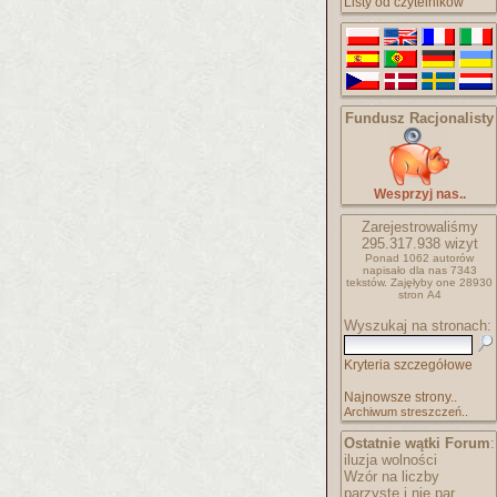
Listy od czytelników
Fundusz Racjonalisty
Wesprzyj nas..
Zarejestrowaliśmy
295.317.938
wizyt
Ponad 1062 autorów
napisało
dla nas 7343
tekstów.
Zajęłyby one 28930
stron A4
Wyszukaj na stronach:
Kryteria szczegółowe
Najnowsze strony..
Archiwum streszczeń..
Ostatnie wątki Forum
:
iluzja wolności
Wzór na liczby
parzyste i nie par..