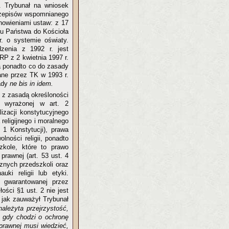
). Trybunał na wniosek
rzepisów wspomnianego
nowieniami ustaw: z 17
ku Państwa do Kościoła
. o systemie oświaty.
dzenia z 1992 r. jest
RP z 2 kwietnia 1997 r.
 a ponadto co do zasady
ane przez TK w 1993 r.
sady
ne bis in idem.
y z zasadą określoności
 wyrażonej w art. 2
izacji konstytucyjnego
eligijnego i moralnego
 1 Konstytucji), prawa
lności religii, ponadto
zkole, które to prawo
rawnej (art. 53 ust. 4
cznych przedszkoli oraz
ki religii lub etyki.
y gwarantowanej przez
ości §1 ust. 2 nie jest
ak zauważył Trybunał
należyta przejrzystość,
 gdy chodzi o ochronę
prawnej musi wiedzieć,