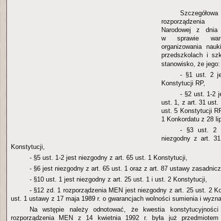
Szczegółowa
rozporządzenia 
Narodowej z dnia 
w sprawie war
organizowania nauki
przedszkolach i s
stanowisko, że jego:
- §1 ust. 2 j
Konstytucji RP,
- §2 ust. 1-2 
ust. 1, z art. 31 ust.
ust. 5 Konstytucji RP
1 Konkordatu z 28 lip
- §3 ust. 2
niezgodny z art. 31
Konstytucji,
- §5 ust. 1-2 jest niezgodny z art. 65 ust. 1 Konstytucji,
- §6 jest niezgodny z art. 65 ust. 1 oraz z art. 87 ustawy zasadnicz
- §10 ust. 1 jest niezgodny z art. 25 ust. 1 i ust. 2 Konstytucji,
- §12 zd. 1 rozporządzenia MEN jest niezgodny z art. 25 ust. 2 Kon
ust. 1 ustawy z 17 maja 1989 r. o gwarancjach wolności sumienia i wyzna
Na wstępie należy odnotować, że kwestia konstytucyjności 
rozporządzenia MEN z 14 kwietnia 1992 r. była już przedmiotem 