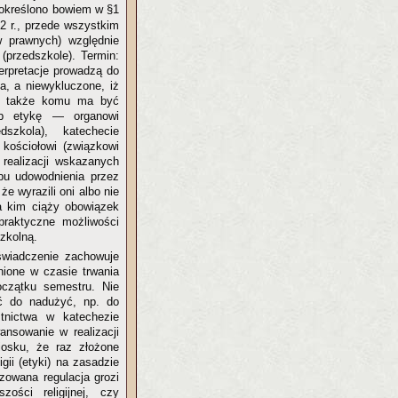
określono bowiem w §1
2 r., przede wszystkim
w prawnych) względnie
 (przedszkole). Termin:
erpretacje prowadzą do
a, a niewykluczone, iż
ił także komu ma być
lub etykę — organowi
szkola), katechecie
kościołowi (związkowi
realizacji wskazanych
bu udowodnienia przez
e wyrazili oni albo nie
na kim ciąży obowiązek
praktyczne możliwości
szkolną.
oświadczenie zachowuje
ione w czasie trwania
oczątku semestru. Nie
ć do nadużyć, np. do
tnictwa w katechezie
ansowanie w realizacji
osku, że raz złożone
gii (etyki) na zasadzie
zowana regulacja grozi
ści religijnej, czy