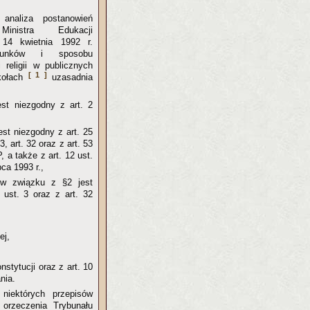
 analiza postanowień
Ministra Edukacji
14 kwietnia 1992 r.
unków i sposobu
 religii w publicznych
[ 1 ]
zkołach
uzasadnia
est niezgodny z art. 2
jest niezgodny z art. 25
 3, art. 32 oraz z art. 53
, a także z art. 12 ust.
ca 1993 r.,
 w związku z §2 jest
 ust. 3 oraz z art. 32
ej,
stytucji oraz z art. 10
nia.
niektórych przepisów
orzeczenia Trybunału