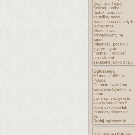
Dogmat o Trójcy
Świętej - próba l..
Diabeł tasmański i
zaraźliwy nowo..
Sześcienne odchody-to
jednak możl..
Wszechświat
przygotowany na
więce..
Własność, podatki i
kryzys: syste..
Football i "okolice"
oraz aktorst..
zakazane jabłko z raju
Ogłoszenia
:
30 marca 1689r w
Polsce
Ostatnio rozważam
wdrożenie Symfonii w
chmu..
Jakie są rzeczywiste
koszty wdrożenia AI
dobre szkolenia lub
materiały dotyczące
Arc..
Dodaj ogłoszenie..
Czy wojna USA/Iran