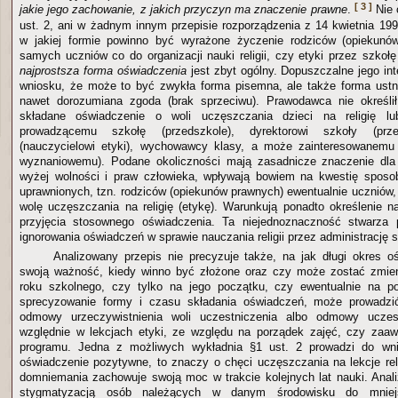
[ 3 ]
jakie jego zachowanie, z jakich przyczyn ma znaczenie prawne
.
Nie 
ust. 2, ani w żadnym innym przepisie rozporządzenia z 14 kwietnia 199
w jakiej formie powinno być wyrażone życzenie rodziców (opiekunó
samych uczniów co do organizacji nauki religii, czy etyki przez szkołę
najprostsza
forma oświadczenia
jest zbyt ogólny. Dopuszczalne jego int
wniosku, że może to być zwykła forma pisemna, ale także forma ustn
nawet dorozumiana zgoda (brak sprzeciwu). Prawodawca nie określ
składane oświadczenie o woli uczęszczania dzieci na religię 
prowadzącemu szkołę (przedszkole), dyrektorowi szkoły (przed
(nauczycielowi etyki), wychowawcy klasy, a może zainteresowanemu 
wyznaniowemu). Podane okoliczności mają zasadnicze znaczenie dla 
wyżej wolności i praw człowieka, wpływają bowiem na kwestię sposo
uprawnionych, tzn. rodziców (opiekunów prawnych) ewentualnie uczniów, ż
wolę uczęszczania na religię (etykę). Warunkują ponadto określenie 
przyjęcia stosownego oświadczenia. Ta niejednoznaczność stwarza 
ignorowania oświadczeń w sprawie nauczania religii przez administrację 
Analizowany przepis nie precyzuje także, na jak długi okres 
swoją ważność, kiedy winno być złożone oraz czy może zostać zmien
roku szkolnego, czy tylko na jego początku, czy ewentualnie na p
sprecyzowanie formy i czasu składania oświadczeń, może prowadzi
odmowy urzeczywistnienia woli uczestniczenia albo odmowy uczes
względnie w lekcjach etyki, ze względu na porządek zajęć, czy zaaw
programu. Jedna z możliwych wykładnia §1 ust. 2 prowadzi do wni
oświadczenie pozytywne, to znaczy o chęci uczęszczania na lekcje reli
domniemania zachowuje swoją moc w trakcie kolejnych lat nauki. Anali
stygmatyzacją osób należących w danym środowisku do mniejszo