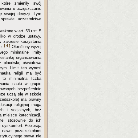
które zmieniły swój
owania o uczęszczaniu
ę swojej decyzji. Tym
sprawie uczestnictwa
yrażoną w art. 53 ust. 5
ylko w drodze ustawy,
 zakresie korzystania
[ 4 ]
ie.
Określony wyżej
ego minimalne limity
rzesłankę organizowania
cy placówkę oświatową
nym. Limit ten wynosi
nauka religii ma być
 to minimalna liczba
wania nauki w grupie
sowanych bezpośrednio
ejsze uczą się w szkole
rzedszkole) ma prawny
kacji religijnej mogą
ch i socjalnych, bez
 miejsce katechizacji.
one, stosownie do ich
i dyskomfort. Pobierają
a nawet poza szkołami
stytucyjnego prawa nie