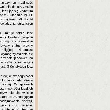
aniczył on możliwość
rawnienia do otrzymania
, kierując się kryterium
ie z 7 września 1991 r.
zporządzeniu MEN z 14
rowadzenia ograniczeń
 limituje także inne
eligii każdego związku
Konstytucja przewiduje
ulowany status prawny
ligijnej. Natomiast
z wymóg zgłoszenia się
ie w całej placówce, na
ego prawa przez związki
st. 3 Konstytucji lecz
 praw, w szczególności
kluczenia arbitralnego
algicznej. W sprawach
raw i wolności ludzkich
obywatele. Uprawnienie
entantom zasiadającym
podejmowania decyzji,
wisk i grup nacisku.
 efektywną kontrolę ze