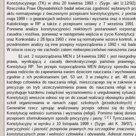
Konstytucyjnego (TK) w dniu 20 kwietnia 1993 r. (Sygn. akt U.12/92
Rzecznika Praw Obywatelskich badał wówczas zgodność wybranych p
aktu normatywnego z ówczesnymi przepisami konstytucyjnymi, z posta
maja 1989 r. o gwarancjach wolności sumienia i wyznania oraz o stosun
Katolickiego w RP a także z przepisami ustawy z 7 września 1991 r
Ponowna analiza konstytucyjności niektórych postanowień rozporzą
zasadna i możliwa, ponieważ w następstwie wejścia w życie Konstytucji 
oraz Konkordatu z 28 lipca 1993 r. inne są normatywne wzorce kontroli,
przedmiotem analizy są inne przepisy rozporządzenia z 1992 r. niż bad
W istocie rzeczy nie zachodzi zatem niebezpieczeństwo naruszenia za
§1 ust. 2 rozporządzenia MEN z 14 kwietnia 1992 r. jest niezgodn
prawa, wynikającą z zasady demokratycznego państwa prawnego,
Konstytucji RP. Ten przepis rozporządzenia MEN dotyczy sposobu real
prawa rodziców do zapewnienia swoim dzieciom nauczania i wychowania r
zgodnie z ich przekonaniami (art. 53 ust. 3 w związku z art. 48 ust.
każdego człowieka do nauczania religii, mieszczącego się w zakresie wo
precyzuje on tryb urzeczywistnienia prawa do nauczania religii w s
przysługuje każdemu związkowi wyznaniowemu o uregulowanej sytuacji p
Konstytucji) wreszcie odnosi się on do zasad realizacji obowiązku publi
szkół organizowania w ramach zajęć szkolnych (przedszkolnych) nau
Generalnie rzecz ujmując analizowany przepis odnosi się do sfer
Konstytucję wolności sumienia i wyznania (religii). Pomimo takiej doniosł
[ 2 ]
przepisem sformułowanym sposób precyzyjny i jasny.
Tymczasem, j
Konstytucyjny w wyroku z 10 listopada 1998 r. (Sygn. akt K. 39/97),
precyzyjność i jasność przepisów prawnych ma szczególne znaczenie,
konstytucyjnych praw i wolności człowieka i obywatela. Adresat normy 