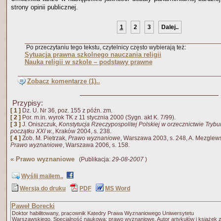
strony opinii publicznej.
1
2
3
Dalej..
Po przeczytaniu tego tekstu, czytelnicy często wybierają też:
Sytuacja prawna szkolnego nauczania religii
Nauka religii w szkole – podstawy prawne
Zobacz komentarze (1)..
Przypisy:
[ 1 ]
Dz. U. Nr 36, poz. 155 z późn. zm.
[ 2 ]
Por. m.in. wyrok TK z 11 stycznia 2000 (Sygn. akt K. 7/99).
[ 3 ]
J. Oniszczuk,
Konstytucja Rzeczypospolitej Polskiej w orzecznictwie Tryb
początku XXI w.
, Kraków 2004, s. 238.
[ 4 ]
Zob. M. Pietrzak,
Prawo wyznaniowe
, Warszawa 2003, s. 248, A. Mezglewski
Prawo wyznaniowe
, Warszawa 2006, s. 158.
«
Prawo wyznaniowe
(Publikacja:
29-08-2007
)
Wyślij mailem..
Wersja do druku
PDF
MS Word
Paweł Borecki
Doktor habilitowany, pracownik Katedry Prawa Wyznaniowego Uniwersytetu
Warszawskiego. Specjalność naukowa: prawo wyznaniowe. Autor artykułów i książek 