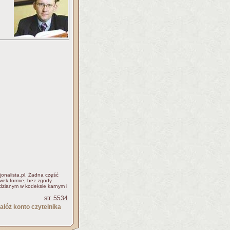
jonalista.pl. Żadna część
iek formie, bez zgody
idzianym w kodeksie karnym i
str. 5534
ałóż konto czytelnika