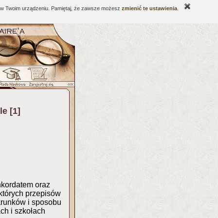
ne w Twoim urządzeniu. Pamiętaj, że zawsze możesz
zmienić te ustawienia
.
e [1]
nkordatem oraz
których przepisów
arunków i sposobu
ch i szkołach