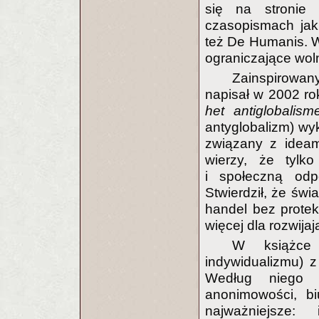
się na stronie i
czasopismach ja
też De Humanis. W 
ograniczające woln
Zainspirowa
napisał w 2002 r
het antiglobalis
antyglobalizm) wyk
związany z ideam
wierzy, że tyl
i społeczną odp
Stwierdził, że świ
handel bez protek
więcej dla rozwija
W książ
indywidualizmu) 
Według niego m
anonimowości, biu
najważniejsze: