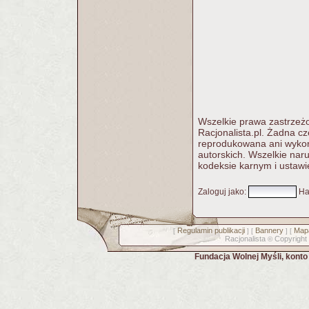
Wszelkie prawa zastrzeżo
Racjonalista.pl. Żadna c
reprodukowana ani wykorz
autorskich. Wszelkie nar
kodeksie karnym i ustawi
Zaloguj jako
:
Ha
Regulamin publikacji
Bannery
Mapa
[
] [
] [
Racjonalista
Copyright
©
Fundacja Wolnej Myśli, kont