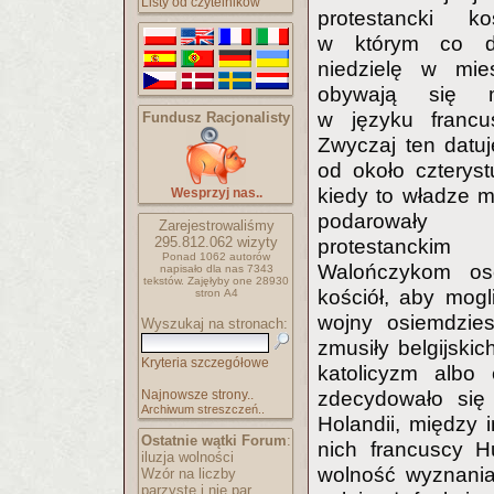
Listy od czytelników
protestancki koś
w którym co d
niedzielę w mie
obywają się 
w języku francu
Fundusz Racjonalisty
Zwyczaj ten datuj
od około czterystu
kiedy to władze m
Wesprzyj nas..
podarowały
Zarejestrowaliśmy
295.812.062
wizyty
protestanckim
Ponad 1062 autorów
Walończykom os
napisało
dla nas 7343
tekstów.
Zajęłyby one 28930
kościół, aby mog
stron A4
wojny osiemdzies
Wyszukaj na stronach:
zmusiły belgijski
Kryteria szczegółowe
katolicyzm albo 
Najnowsze strony..
zdecydowało się 
Archiwum streszczeń..
Holandii, między 
Ostatnie wątki Forum
:
nich francuscy H
iluzja wolności
wolność wyznania 
Wzór na liczby
parzyste i nie par..