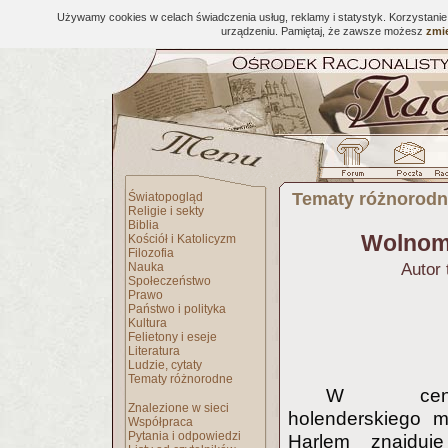
Używamy cookies w celach świadczenia usług, reklamy i statystyk. Korzystani
urządzeniu. Pamiętaj, że zawsze możesz
zmie
Tematy różnorod
Światopogląd
Religie i sekty
Biblia
Wolnomy
Kościół i Katolicyzm
Filozofia
Nauka
Autor 
Społeczeństwo
Prawo
Państwo i polityka
Kultura
Felietony i eseje
Literatura
Ludzie, cytaty
Tematy różnorodne
W cent
Znalezione w sieci
holenderskiego m
Współpraca
Pytania i odpowiedzi
Harlem znajduje