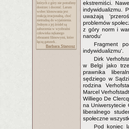
ekstremiści. Naw
których z góry nie potrafimy
dostrzec i docenić. Larum
indywidualizmu. P
wobec klonowania jest
uważają 'przero
reakcją irracjonalną, choć
nietrudną do wyjaśnienia.
problemów społecz
Jednym z jej źródeł są
z góry norm i war
zaburzenia w wyobraźni
człowieka nękanego
narodu'
obrazami filmowymi, które
łączą gatunek..
Fragment po
Barbara Stanosz
indywidualizmu'.
Dirk Verhofs
w Belgi jako trze
prawnika liber
sędziego w Sądzi
rodzina Verhofst
Marcel Verhofstadt
Williego De Clercq
na Uniwersytecie 
liberalnego stud
społeczne wszystki
Pod koniec la