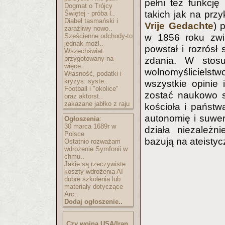
pełni też funkcję
Dogmat o Trójcy
takich jak na przy
Świętej - próba l..
Diabeł tasmański i
Vrije Gedachte
) 
zaraźliwy nowo..
Sześcienne odchody-to
w 1856 roku zwi
jednak możl..
powstał i rozrósł
Wszechświat
przygotowany na
zdania. W stos
więce..
wolnomyśliciels
Własność, podatki i
kryzys: syste..
wszystkie opinie
Football i "okolice"
zostać naukowo s
oraz aktorst..
zakazane jabłko z raju
kościoła i państw
autonomię i suwer
Ogłoszenia
:
30 marca 1689r w
działa niezależn
Polsce
bazują na ateistyc
Ostatnio rozważam
wdrożenie Symfonii w
chmu..
Jakie są rzeczywiste
koszty wdrożenia AI
dobre szkolenia lub
materiały dotyczące
Arc..
Dodaj ogłoszenie..
Czy wojna USA/Iran