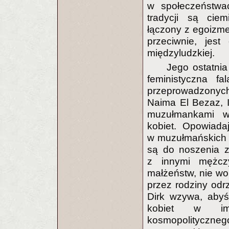
w społeczeństwac
tradycji są ciem
łączony z egoizme
przeciwnie, jest
międzyludzkiej.
Jego ostatnia
feministyczna f
przeprowadzonych 
Naima El Bezaz, 
muzułmankami w
kobiet. Opowiada
w muzułmańskich k
są do noszenia za
z innymi mężcz
małżeństw, nie wo
przez rodziny od
Dirk wzywa, abyś
kobiet w imię
kosmopolitycznego