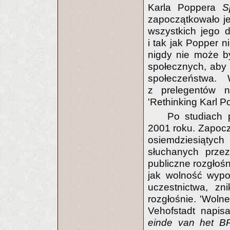
Karla Poppera
S
zapoczątkowało je
wszystkich jego d
i tak jak Popper 
nigdy nie może 
społecznych, aby 
społeczeństwa
z prelegentów 
'Rethinking Karl P
Po studiach 
2001 roku. Zapoczą
osiemdziesiąty
słuchanych przez
publiczne rozgłośn
jak wolność wypo
uczestnictwa, zn
rozgłośnie. 'Wolne
Vehofstadt napis
einde van het B