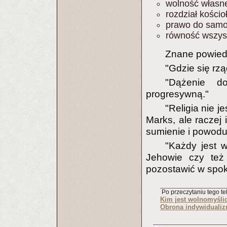
wolność własn
rozdział kości
prawo do samo
równość wszyst
Znane powiedz
"Gdzie się rzą
"Dążenie do
progresywną."
"Religia nie je
Marks, ale raczej 
sumienie i powoduj
"Każdy jest 
Jehowie czy też
pozostawić w spok
Po przeczytaniu tego tek
Kim jest wolnomyślic
Obrona indywiduali