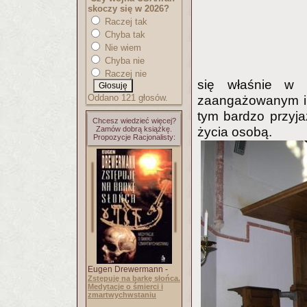
skoczy się w 2026?
Raczej tak
Chyba tak
Nie wiem
Chyba nie
Raczej nie
się właśnie w t
Oddano 121 głosów.
zaangażowanym int
tym bardzo przyja
Chcesz wiedzieć więcej?
Zamów dobrą książkę.
życia osobą.
Propozycje Racjonalisty:
Eugen Drewermann -
Zstępuję na barkę słońca.
Medytacje o śmierci i
zmartwychwstaniu