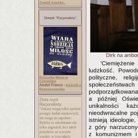
Znajdź książkę..
Sklepik "Racjonalisty"
Dirk na ambon
'Ciemiężenie 
ludzkość. Powod
polityczne, reli
Koszulka Wiara w
Człowieka
społeczeństwac
Anatol France -
Kościół a
Rzeczpospolita
podporządkowana 
a później Oświe
Złota myśl
Racjonalisty:
unikalności ka
"Zakazy mogą tylko opóźnić
nieodwracalne po
postępy badań naukowych,
nie mogą im zapobiec.
istnieją ideologi
Byłoby to odwlekanie nie
z góry narzucony
tylko zagrożeń, lecz także
pożytków ze wzrostu
z komunizmem i 
wiedzy, w tym takich,