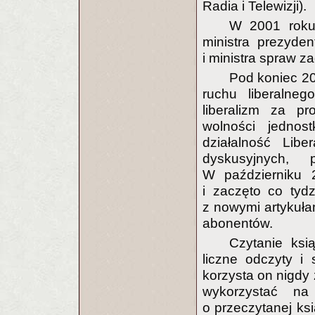
Radia i Telewizji).
W 2001 roku
ministra prezyde
i ministra spraw z
Pod koniec 20
ruchu liberaln
liberalizm za pr
wolności jednost
działalność Libe
dyskusyjnych, 
W październiku 2
i zaczęto co tydz
z nowymi artykuła
abonentów.
Czytanie ksi
liczne odczyty i 
korzysta on nigdy 
wykorzystać na
o przeczytanej ks