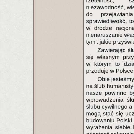
rzetelność, s
niezawodność, wie
do przejawiania
sprawiedliwość, t
w drodze racjona
nienaruszanie włas
tymi, jakie przyś
Zawierając śl
się własnym przy
w którym to dzia
przoduje w Polsce
Obie jesteśmy
na ślub humanisty
nasze powinno być
wprowadzenia ślu
ślubu cywilnego a
mogą stać się uc
budowaniu Polski
wyrażenia siebie 