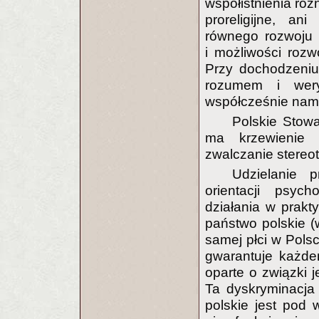
współistnienia róż
proreligijne, ani
równego rozwoju 
i możliwości rozw
Przy dochodzeniu
rozumem i wery
współcześnie nam
Polskie Stow
ma krzewienie wi
zwalczanie stereot
Udzielanie 
orientacji psyc
działania w prak
państwo polskie (
samej płci w Pol
gwarantuje każde
oparte o związki 
Ta dyskryminacja 
polskie jest pod