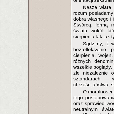
orientacji seksualn
Nasza wiara 
rozum posiadamy 
dobra własnego i i
Stwórcą, formą mo
świata wokół, kt
cierpienia tak jak t
Sądzimy, iż w
bezrefleksyjnie
cierpienia, wojen
różnych denomin
wszelkie poglądy, 
złe niezależnie 
sztandarach — 
chrześcijaństwa, ś
O moralności
tego postępowani
oraz sprawiedliw
neutralnym świat