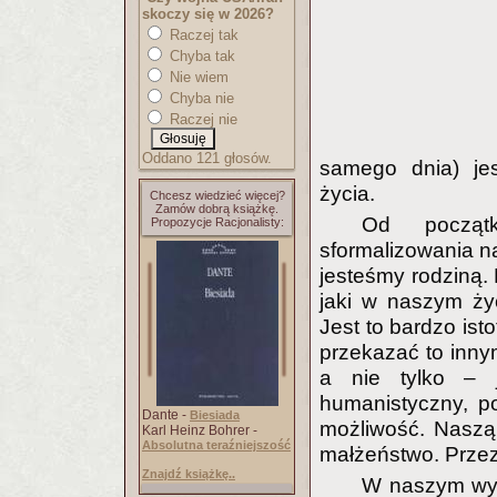
skoczy się w 2026?
Raczej tak
Chyba tak
Nie wiem
Chyba nie
Raczej nie
Oddano 121 głosów.
samego dnia) jes
życia.
Chcesz wiedzieć więcej?
Zamów dobrą książkę.
Od począt
Propozycje Racjonalisty:
sformalizowania na
jesteśmy rodziną.
jaki w naszym ży
Jest to bardzo ist
przekazać to inny
a nie tylko – 
humanistyczny, p
Dante -
Biesiada
możliwość. Naszą 
Karl Heinz Bohrer -
Absolutna teraźniejszość
małżeństwo. Przez
Znajdź książkę..
W naszym wyp