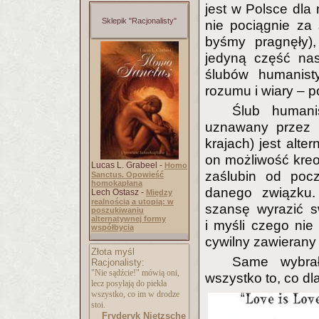
jest w Polsce dla
Sklepik "Racjonalisty"
nie pociągnie za
byśmy pragnęły),
jedyną część na
ślubów humanisty
rozumu i wiary – 
Ślub humani
uznawany przez 
krajach) jest alt
on możliwość kreo
Lucas L. Grabeel -
Homo
zaślubin od poc
Sanctus. Opowieść
homokapłana
danego związku
Lech Ostasz -
Między
realnością a utopią: w
szansę wyrazić s
poszukiwaniu
alternatywnej formy
i myśli czego nie 
współbycia
cywilny zawierany
Złota myśl
Same wybrał
Racjonalisty:
"Nie sądźcie!" mówią oni,
wszystko to, co dl
lecz posyłają do piekła
wszystko, co im w drodze
stoi.
Fryderyk Nietzsche