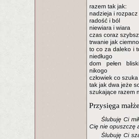
razem tak jak:
nadzieja i rozpacz
radość i ból
niewiara i wiara
czas coraz szybs
trwanie jak ciemn
to co za daleko i t
niedługo
dom pełen blisk
nikogo
człowiek co szuka i
tak jak dwa jeże 
szukające razem m
Przysięga małż
Ślubuję Ci mi
Cię nie opuszczę a
Ślubuję Ci sz