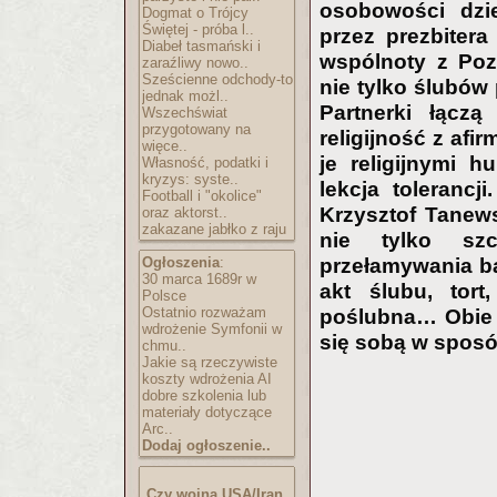
osobowości dzie
Dogmat o Trójcy
Świętej - próba l..
przez prezbiter
Diabeł tasmański i
wspólnoty z Poz
zaraźliwy nowo..
Sześcienne odchody-to
nie tylko ślubów 
jednak możl..
Partnerki łączą
Wszechświat
przygotowany na
religijność z afir
więce..
je religijnymi h
Własność, podatki i
kryzys: syste..
lekcja tolerancj
Football i "okolice"
Krzysztof Tanew
oraz aktorst..
zakazane jabłko z raju
nie tylko szc
Ogłoszenia
:
przełamywania ba
30 marca 1689r w
akt ślubu, tor
Polsce
Ostatnio rozważam
poślubna… Obie c
wdrożenie Symfonii w
się sobą w sposó
chmu..
Jakie są rzeczywiste
koszty wdrożenia AI
dobre szkolenia lub
materiały dotyczące
Arc..
Dodaj ogłoszenie..
Czy wojna USA/Iran