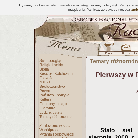
Używamy cookies w celach świadczenia usług, reklamy i statystyk. Korzystani
urządzeniu. Pamiętaj, że zawsze możesz
zmie
Tematy różnorod
Światopogląd
Religie i sekty
Biblia
Pierwszy w P
Kościół i Katolicyzm
Filozofia
Nauka
Społeczeństwo
Prawo
Państwo i polityka
Kultura
Felietony i eseje
Literatura
Ludzie, cytaty
Tematy różnorodne
Znalezione w sieci
Stało się
Współpraca
Pytania i odpowiedzi
sierpnia 2008 r