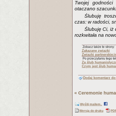
Twojej godności 
otaczano szacunk
Ślubuję tros
czas: w radości, s
Ślubuję Ci, iż
rozkwitała na now
Zobacz także te strony:
Zakazane związki
Związki partnerskie:
Po przeczytaniu tego tek
Za ślub humanistycz
Czym jest ślub huma
Dodaj komentarz do 
«
Ceremonie huma
Wyślij mailem..
Wersja do druku
PD