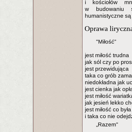
i kościołów m
w budowaniu sp
humanistyczne są
Oprawa liryczna
"Miłość”
jest miłość trudna
jak sól czy po pro
jest przewidująca
taka co grób zama
niedokładna jak u
jest cienka jak op
jest miłość wariat
jak jesień lekko 
jest miłość co był
i taka co nie ode
„Razem"