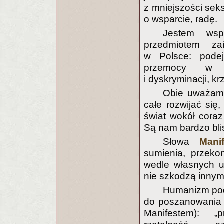
z mniejszości seks
o wsparcie, radę.
Jestem wspó
przedmiotem za
w Polsce: pode
przemocy w sz
i dyskryminacji, kr
Obie uważamy
całe rozwijać się
świat wokół coraz 
Są nam bardzo bli
Słowa
Mani
sumienia, przeko
wedle własnych u
nie szkodzą innym
Humanizm podk
do poszanowania te
Manifestem): „