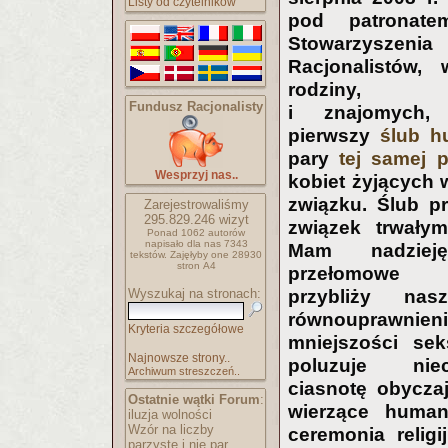
Listy od czytelników
pod patronate
Stowarzyszenia
Racjonalistów,
rodziny, p
Fundusz Racjonalisty
i znajomych,
pierwszy
ślub h
pary
tej samej p
Wesprzyj nas..
kobiet żyjących 
związku. Ślub p
Zarejestrowaliśmy
295.829.246
wizyt
związek trwałym
Ponad 1062 autorów
napisało
dla nas 7343
Mam nadzie
tekstów.
Zajęłyby one 28930
stron A4
przełomowe 
Wyszukaj na stronach:
przybliży na
równouprawnien
Kryteria szczegółowe
mniejszości sek
Najnowsze strony..
poluzuje ni
Archiwum streszczeń..
ciasnotę obycza
Ostatnie wątki Forum
:
wierzące human
iluzja wolności
Wzór na liczby
ceremonia religi
parzyste i nie par..