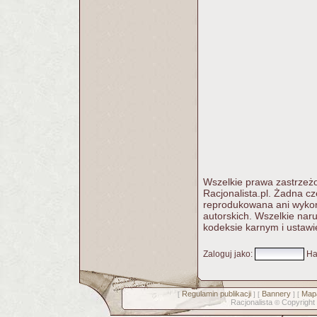
Wszelkie prawa zastrzeżo
Racjonalista.pl. Żadna c
reprodukowana ani wykorz
autorskich. Wszelkie nar
kodeksie karnym i ustawi
Zaloguj jako
:
Ha
Regulamin publikacji
Bannery
Mapa
[
] [
] [
Racjonalista
Copyright
©