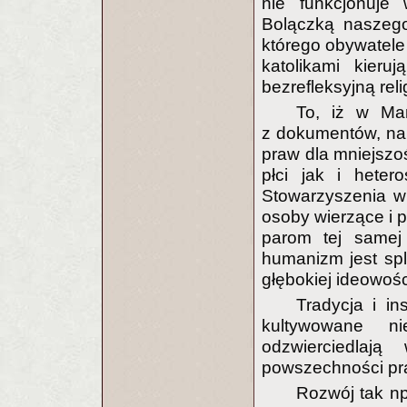
nie funkcjonuje 
Bolączką naszego 
którego obywatel
katolikami kier
bezrefleksyjną reli
To, iż w Ma
z dokumentów, na 
praw dla mniejszoś
płci jak i heter
Stowarzyszenia w
osoby wierzące i p
parom tej samej 
humanizm jest spl
głębokiej ideowośc
Tradycja i in
kultywowane n
odzwierciedlają
powszechności pr
Rozwój tak np