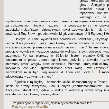
słowa, która posta
głowie. Specjalny 
wolności słowa b
raportować narusze
każdego, kto, na 
występować przeciwko prawu koranicznemu, które wymaga ukamieniowa
za cudzołóstwo, młodych mężczyzn na powieszenie za homoseksu
przeciwko małżeństwom dziewczynek nawet dziewięcioletnich, jak to 
powiedział Roy Brown, przedstawiciel Międzynarodowej Unii Etycznej i H
Delegat Sri Lanki wyjaśnił bez ogródek cel nowelizacji, używają
Lecha Kaczyńskiego: „jeśli uregulujemy pewne sprawy w stopniu
w stanie zapobiec przemocy na ulicach naszych miast”. Innymi słowy, 
próbujcie wywalczyć waszego prawa do wolności słowa ponieważ wa
przemocy. Po raz pierwszy w 60-letniej historii organów ONZ d
fundamentalne prawo zostało ograniczone jedynie z powodu możliw
przemocy przez wrogów praw człowieka. Przemoc, którą widzieliśmy
karykatury jest więc usprawiedliwiona przez Radę Praw Człowiek
[ 1 ]
rysowników musi być uregulowana. A Theo van Gogh
może 
odpowiedziany za własną śmierć”.
Zgodnie z tą logiką – homoseksualiści demonstrujący w Polsce 
siebie ze strony faszystów, kiboli i innych „kontrdemonstrantów”. 
Kaczyński stanął tam, gdzie w walce z wolnością słowa stoją isla
dyktatorów. Gratulujemy towarzystwa.
Po przeczytaniu tego tekstu, czytelnicy często wybierają też:
Ratzinger czyta Orwella