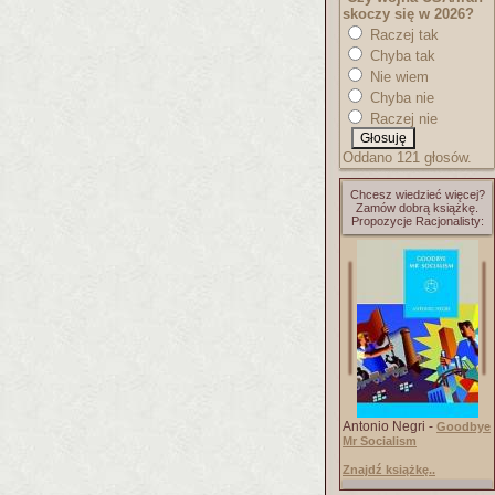
skoczy się w 2026?
Raczej tak
Chyba tak
Nie wiem
Chyba nie
Raczej nie
Oddano 121 głosów.
Chcesz wiedzieć więcej?
Zamów dobrą książkę.
Propozycje Racjonalisty:
Antonio Negri -
Goodbye
Mr Socialism
Znajdź książkę..