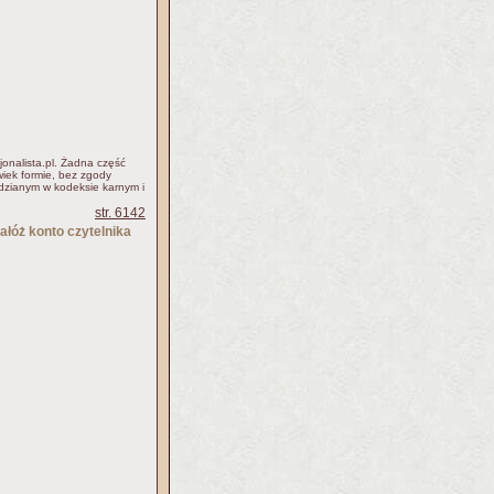
jonalista.pl. Żadna część
iek formie, bez zgody
idzianym w kodeksie karnym i
str. 6142
ałóż konto czytelnika