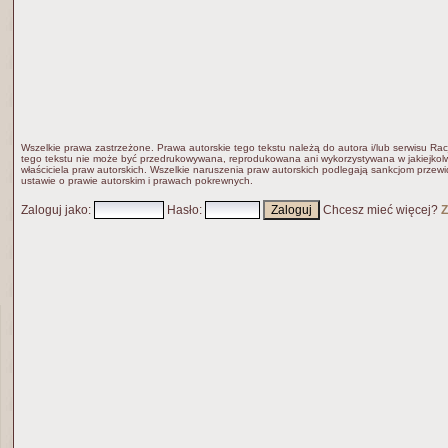
Wszelkie prawa zastrzeżone. Prawa autorskie tego tekstu należą do autora i/lub serwisu Rac
tego tekstu nie może być przedrukowywana, reprodukowana ani wykorzystywana w jakiejkolw
właściciela praw autorskich. Wszelkie naruszenia praw autorskich podlegają sankcjom przew
ustawie o prawie autorskim i prawach pokrewnych.
Zaloguj jako
:
Hasło
:
Chcesz mieć więcej?
Z