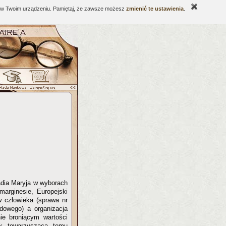
ne w Twoim urządzeniu. Pamiętaj, że zawsze możesz
zmienić te ustawienia
.
adia Maryja w wyborach
marginesie, Europejski
w człowieka (sprawa nr
dowego) a organizacja
e broniącym wartości
ak towarzysząca temu