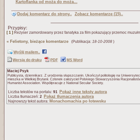
Kartoflanka od moża do moża...
Dodaj komentarz do strony..
Zobacz komentarze (15)..
Przypisy:
[ 1 ]
Reżyser zamordowany przez fanatyka za film pokazujący przemoc muzuł
«
Felietony, bieżące komentarze
(Publikacja:
18-10-2008
)
Wyślij mailem..
Wersja do druku
PDF
MS Word
Maciej Psyk
Publicysta, dziennikarz. Z urodzenia słupszczanin. Ukończył politologię na Uniwersyt
mieszka w Wielkiej Brytanii. Członek-założyciel Polskiego Stowarzyszenia Racjonalistó
Humanist Association. Współpracuje z National Secular Society.
Pokaż inne teksty autora
Liczba tekstów na portalu:
91
Pokaż tłumaczenia autora
Liczba tłumaczeń:
2
Monachomachia po łotewsku
Najnowszy tekst autora: