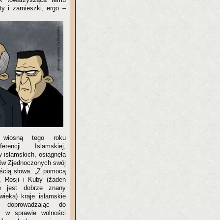
y i zamieszki, ergo –
 wiosną tego roku
erencji Islamskiej,
w islamskich, osiągnęła
dów Zjednoczonych swój
ością słowa. „Z pomocą
, Rosji i Kuby (żaden
e jest dobrze znany
wieka) kraje islamskie
s doprowadzając do
cji w sprawie wolności