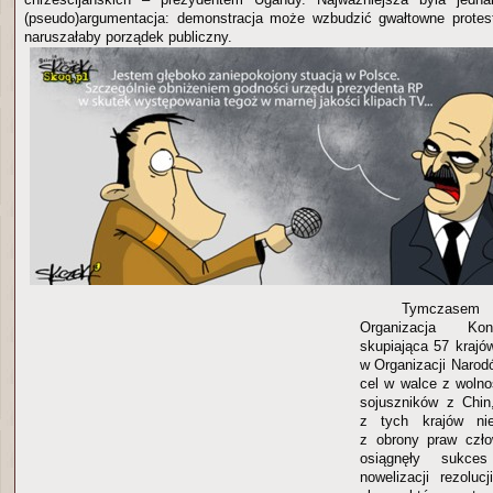
(pseudo)argumentacja: demonstracja może wzbudzić gwałtowne protest
naruszałaby porządek publiczny.
Tymczasem
Organizacja Konf
skupiająca 57 krajó
w Organizacji Naro
cel w walce z woln
sojuszników z Chin
z tych krajów ni
z obrony praw czło
osiągnęły sukce
nowelizacji rezolu