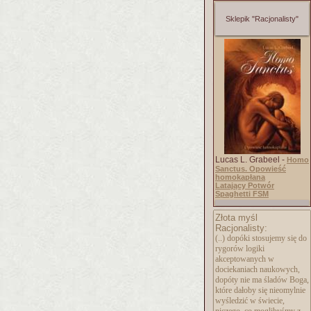
Sklepik "Racjonalisty"
Lucas L. Grabeel -
Homo
Sanctus. Opowieść
homokapłana
Latający Potwór
Spaghetti FSM
Złota myśl
Racjonalisty:
(..) dopóki stosujemy się do
rygorów logiki
akceptowanych w
dociekaniach naukowych,
dopóty nie ma śladów Boga,
które dałoby się nieomylnie
wyśledzić w świecie,