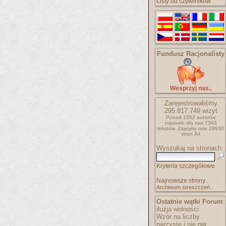
Listy od czytelników
Fundusz Racjonalisty
Wesprzyj nas..
Zarejestrowaliśmy
295.817.749
wizyt
Ponad 1062 autorów
napisało
dla nas 7343
tekstów.
Zajęłyby one 28930
stron A4
Wyszukaj na stronach:
Kryteria szczegółowe
Najnowsze strony..
Archiwum streszczeń..
Ostatnie wątki Forum
:
iluzja wolności
Wzór na liczby
parzyste i nie par..