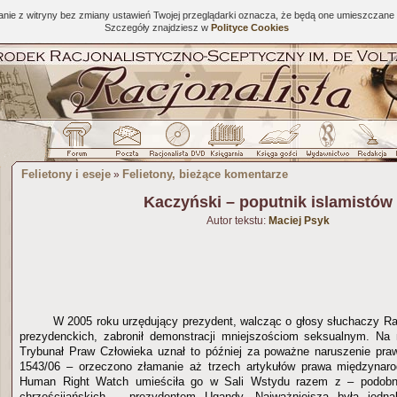
tanie z witryny bez zmiany ustawień Twojej przeglądarki oznacza, że będą one umieszcza
Szczegóły znajdziesz w
Polityce Cookies
Felietony i eseje
Felietony, bieżące komentarze
»
Kaczyński – poputnik islamistów
Autor tekstu:
Maciej Psyk
W 2005 roku urzędujący prezydent, walcząc o głosy słuchaczy R
prezydenckich, zabronił demonstracji mniejszościom seksualnym. Na 
Trybunał Praw Człowieka uznał to później za poważne naruszenie pra
1543/06 – orzeczono złamanie aż trzech artykułów prawa międzynaro
Human Right Watch umieściła go w Sali Wstydu razem z – podobni
chrześcijańskich – prezydentem Ugandy. Najważniejsza była jedn