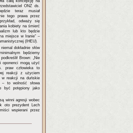
wiła całą koncepcję na
przedstawiciel ONZ ds.
ędzie teraz musiał
nie tego prawa przez
przykład, odważy się
nia kobiety na śmierć
alizm lub kto będzie
ma miejsce w Iranie” –
umanistycznej (IHEU).
c niemal dokładnie słów
 minimalnym będziemy
podkreślił Brown: „Nie
si oponenci mogą użyć
s. praw człowieka to
ej reakcji z użyciem
 w reakcji na duńskie
a – to wolność słowa
być potępiony jako
są winni agresji wobec
Tak oto prezydent Lech
miści wspierani przez