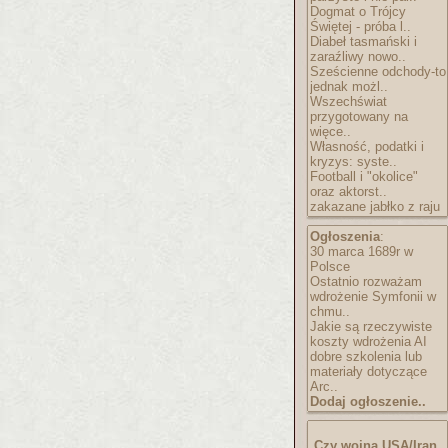
Dogmat o Trójcy
Świętej - próba l..
Diabeł tasmański i
zaraźliwy nowo..
Sześcienne odchody-to
jednak możl..
Wszechświat
przygotowany na
więce..
Własność, podatki i
kryzys: syste..
Football i "okolice"
oraz aktorst..
zakazane jabłko z raju
Ogłoszenia
:
30 marca 1689r w
Polsce
Ostatnio rozważam
wdrożenie Symfonii w
chmu..
Jakie są rzeczywiste
koszty wdrożenia AI
dobre szkolenia lub
materiały dotyczące
Arc..
Dodaj ogłoszenie..
Czy wojna USA/Iran