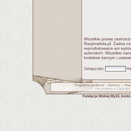
Wszelkie prawa zastrzeżo
Racjonalista.pl. Żadna c
reprodukowana ani wykorz
autorskich. Wszelkie nar
kodeksie karnym i ustawi
Zaloguj jako
:
Ha
Regulamin publikacji
Bannery
Mapa
[
] [
] [
Racjonalista
Copyright
©
Fundacja Wolnej Myśli, kont