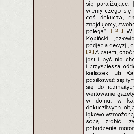
się paraliżujące. 
wiemy czego się 
coś dokucza, chc
znajdujemy, swobo
[ 2 ]
polega”.
W e
Kępiński, „człow
podjęcia decyzji, c
[ 3 ]
A zatem, choć 
jest i być nie ch
i przyspiesza odd
kieliszek lub Xa
posiłkować się tym
się do rozmaityc
wertowanie gazety,
w domu, w każ
dokuczliwych obj
lękowe wzmożoną 
sobą zrobić, z
pobudzenie motor