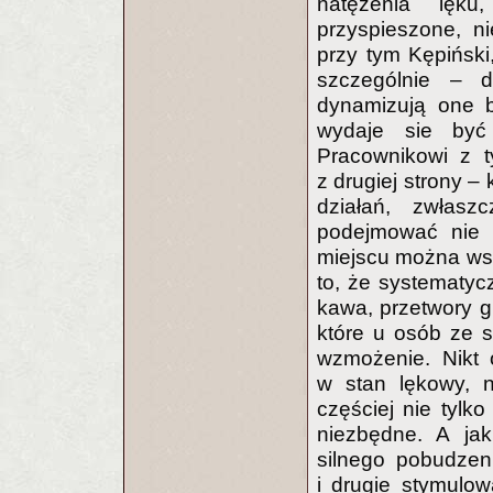
natężenia lęku,
przyspieszone, n
przy tym Kępiński
szczególnie – 
dynamizują one b
wydaje sie być 
Pracownikowi z t
z drugiej strony 
działań, zwłas
podejmować nie c
miejscu można wsz
to, że systematyc
kawa, przetwory g
które u osób ze 
wzmożenie. Nikt 
w stan lękowy, n
częściej nie tylk
niezbędne. A jak
silnego pobudzen
i drugie stymulo