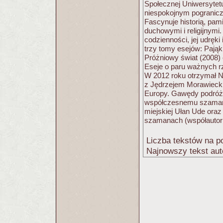
Społecznej Uniwersytetu
niespokojnym pograniczem 
Fascynuje historią, pam
duchowymi i religijnymi
codzienności, jej udręki
trzy tomy esejów: Pająk.
Próżniowy świat (2008)
Eseje o paru ważnych rz
W 2012 roku otrzymał N
z Jędrzejem Morawiecki
Europy. Gawędy podróżn
współczesnemu szamani
miejskiej Ułan Ude oraz
szamanach (współautor:
Liczba tekstów na po
Najnowszy tekst aut