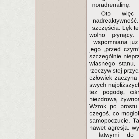
i noradrenalinę.
Oto więc 
i nadreaktywność
i szczęścia. Lęk t
wolno płynący. 
i wspomniana już
jego „przed czym
szczególnie niepr
własnego stanu, 
rzeczywistej przy
człowiek zaczyna 
swych najbliższyc
też pogodę, ciśn
niezdrową żywnoś
Wzrok po prostu 
czegoś, co mogłob
samopoczucie. Ta
nawet agresja, w
i łatwymi do 