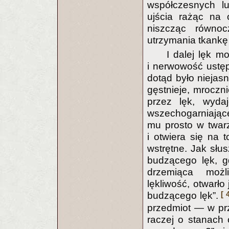
współczesnych l
ujścia rażąc na 
niszcząc równoc
utrzymania tkankę 
I dalej lęk 
i nerwowość ustęp
dotąd było nieja
gęstnieje, mroczni
przez lęk, wyda
wszechogarniając
mu prosto w twar
i otwiera się na t
wstrętne. Jak słu
budzącego lęk, g
drzemiąca możl
lękliwość, otwarło
[ 
budzącego lęk”.
przedmiot — w pr
raczej o stanach 