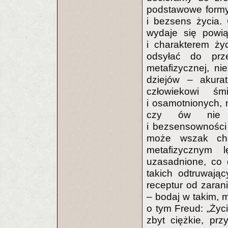
podstawowe formy 
i bezsens życia.
wydaje się powi
i charakterem ży
odsyłać do prze
metafizycznej, n
dziejów – akura
człowiekowi śm
i osamotnionych, 
czy ów nie od
i bezsensowności
może wszak cho
metafizycznym
uzasadnione, co 
takich odtruwając
receptur od zaran
– bodaj w takim, 
o tym Freud: „Życi
zbyt ciężkie, prz