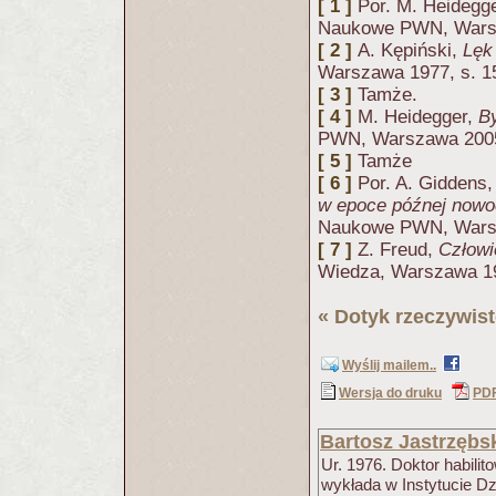
[ 1 ]
Por. M. Heidegg
Naukowe PWN, Warsz
[ 2 ]
A. Kępiński,
Lęk
Warszawa 1977, s. 1
[ 3 ]
Tamże.
[ 4 ]
M. Heidegger,
By
PWN, Warszawa 2005
[ 5 ]
Tamże
[ 6 ]
Por. A. Giddens
w epoce późnej now
Naukowe PWN, Warsz
[ 7 ]
Z. Freud,
Człowie
Wiedza, Warszawa 19
«
Dotyk rzeczywist
Wyślij mailem..
Wersja do druku
PD
Bartosz Jastrzębs
Ur. 1976. Doktor habilit
wykłada w Instytucie Dz