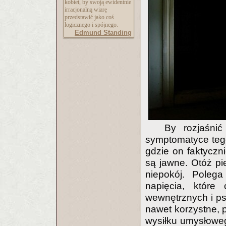
kobiet, by swoją ewidentnie
irracjonalną wiarę
przedstawić jako coś
logicznego i spójnego.
Edmund Standing
By rozjaśnić
symptomatyce teg
gdzie on faktyczn
są jawne. Otóż pi
niepokój. Poleg
napięcia, któr
wewnętrznych i psy
nawet korzystne,
wysiłku umysłoweg