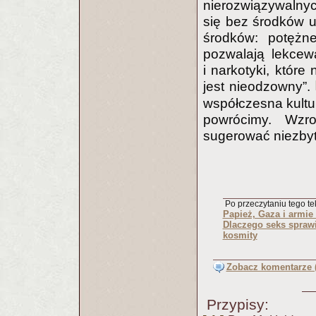
nierozwiązywalny
się bez środków uśm
środków: potężn
pozwalają lekcew
i narkotyki, które
jest nieodzowny”.
współczesna kultu
powrócimy. Wzr
sugerować niezbyt
Po przeczytaniu tego tek
Papież, Gaza i armie
Dlaczego seks spraw
kosmity
Zobacz komentarze (
Przypisy: