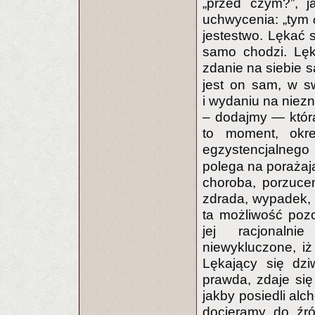
„przed czym?”, j
uchwycenia: „tym
jestestwo. Lękać s
samo chodzi. Lęk
zdanie na siebie 
jest on sam, w s
i wydaniu na niezn
– dodajmy — która
to moment, okre
egzystencjalnego
polega na porażaj
choroba, porzucen
zdrada, wypadek, ś
ta możliwość poz
jej racjonaln
niewykluczone, iż
Lękający się dzi
prawda, zdaje się 
jakby posiedli al
docieramy do źró