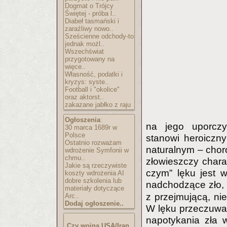
Dogmat o Trójcy
Świętej - próba l..
Diabeł tasmański i
zaraźliwy nowo..
Sześcienne odchody-to
jednak możl..
Wszechświat
przygotowany na
więce..
Własność, podatki i
kryzys: syste..
Football i "okolice"
oraz aktorst..
zakazane jabłko z raju
Ogłoszenia
:
na jego uporczy
30 marca 1689r w
Polsce
stanowi heroiczny
Ostatnio rozważam
naturalnym – choro
wdrożenie Symfonii w
chmu..
złowieszczy chara
Jakie są rzeczywiste
czym” lęku jest 
koszty wdrożenia AI
dobre szkolenia lub
nadchodzące zło,
materiały dotyczące
z przejmującą, ni
Arc..
Dodaj ogłoszenie..
W lęku przeczuwan
napotykania zła 
Czy wojna USA/Iran