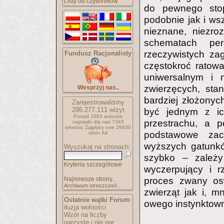
Listy od czytelników
do pewnego stopn
podobnie jak i wsz
nieznane, niezro
schematach perc
rzeczywistych za
Fundusz Racjonalisty
częstokroć ratowa
uniwersalnym i 
zwierzęcych, sta
Wesprzyj nas..
bardziej złożonyc
Zarejestrowaliśmy
295.277.111
wizyt
być jednym z ic
Ponad 1062 autorów
przestrachu, a p
napisało
dla nas 7343
tekstów.
Zajęłyby one 28930
podstawowe zac
stron A4
wyższych gatunkó
Wyszukaj na stronach:
szybko – zależy
Kryteria szczegółowe
wyczerpujący i 
Najnowsze strony..
proces zwany os
Archiwum streszczeń..
zwierząt jak i, 
Ostatnie wątki Forum
:
owego instynktow
iluzja wolności
Wzór na liczby
parzyste i nie par..