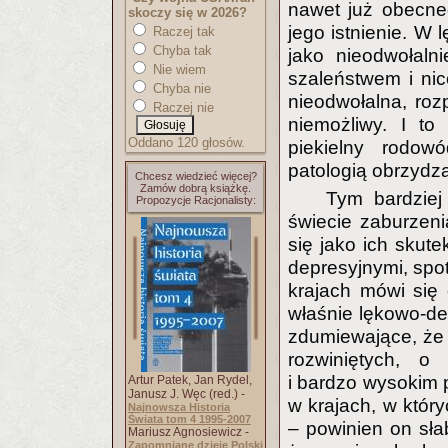
nawet już obecne
skoczy się w 2026?
jego istnienie. W 
Raczej tak
Chyba tak
jako nieodwołaln
Nie wiem
szaleństwem i nico
Chyba nie
nieodwołalna, roz
Raczej nie
niemożliwy. I to
Oddano 120 głosów.
piekielny rodow
patologią obrzydza
Chcesz wiedzieć więcej?
Zamów dobrą książkę.
Tym bardziej
Propozycje Racjonalisty:
świecie zaburzeni
się jako ich skute
depresyjnymi, spot
krajach mówi się
właśnie lękowo-dep
zdumiewające, że 
rozwiniętych, o 
i bardzo wysokim 
Artur Patek, Jan Rydel,
Janusz J. Węc (red.) -
w krajach, w któr
Najnowsza Historia
Świata tom 4 1995-2007
– powinien on sła
Mariusz Agnosiewicz -
Zapomniane dzieje Polski