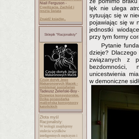
że pomimo braku 
Niall Ferguson -
lęk nie ulega atro
Cywilizacja. Zachód i
reszta świata
sytuując się w ni
Znajdź książkę..
pojawiając się w
jednostki wiodąc
Sklepik "Racjonalisty"
przy tym formy cor
Pytanie funda
dzieje? Dlaczego
związanych z p
bezdomności, n
unicestwienia mi
Czuję dotyk Jego
w demoniczne sidł
Makaronowych Macek -
emblemat pastafarian
Tadeusz Żeleński-Boy -
Dziewice konsystorskie.
Dzika gospodarka
małżeńska konsystorzy
katolickich
Złota myśl
Racjonalisty:
W teologii znajdujemy
stulecia wysiłków
inteligentnych mężczyzn i