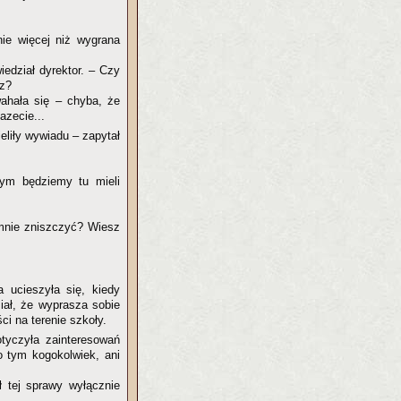
ie więcej niż wygrana
edział dyrektor. – Czy
sz?
ahała się – chyba, że
azecie...
eliły wywiadu – zapytał
ym będziemy tu mieli
mnie zniszczyć? Wiesz
a ucieszyła się, kiedy
iał, że wyprasza sobie
i na terenie szkoły.
yczyła zainteresowań
o tym kogokolwiek, ani
 tej sprawy wyłącznie