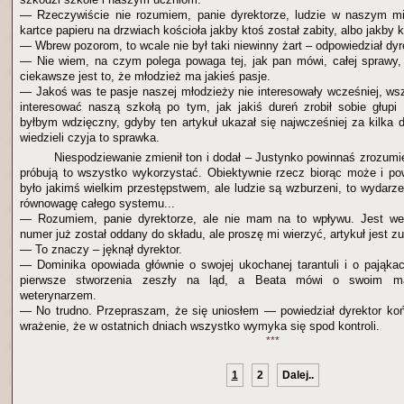
— Rzeczywiście nie rozumiem, panie dyrektorze, ludzie w naszym mi
kartce papieru na drzwiach kościoła jakby ktoś został zabity, albo jakby
— Wbrew pozorom, to wcale nie był taki niewinny żart – odpowiedział dyr
— Nie wiem, na czym polega powaga tej, jak pan mówi, całej sprawy,
ciekawsze jest to, że młodzież ma jakieś pasje.
— Jakoś was te pasje naszej młodzieży nie interesowały wcześniej, wsz
interesować naszą szkołą po tym, jak jakiś dureń zrobił sobie głupi 
byłbym wdzięczny, gdyby ten artykuł ukazał się najwcześniej za kilka 
wiedzieli czyja to sprawka.
Niespodziewanie zmienił ton i dodał – Justynko powinnaś zrozumie
próbują to wszystko wykorzystać. Obiektywnie rzecz biorąc może i powi
było jakimś wielkim przestępstwem, ale ludzie są wzburzeni, to wydarze
równowagę całego systemu...
— Rozumiem, panie dyrektorze, ale nie mam na to wpływu. Jest we
numer już został oddany do składu, ale proszę mi wierzyć, artykuł jest zu
— To znaczy – jęknął dyrektor.
— Dominika opowiada głównie o swojej ukochanej tarantuli i o pająka
pierwsze stworzenia zeszły na ląd, a Beata mówi o swoim ma
weterynarzem.
— No trudno. Przepraszam, że się uniosłem — powiedział dyrektor 
wrażenie, że w ostatnich dniach wszystko wymyka się spod kontroli.
***
1
2
Dalej..