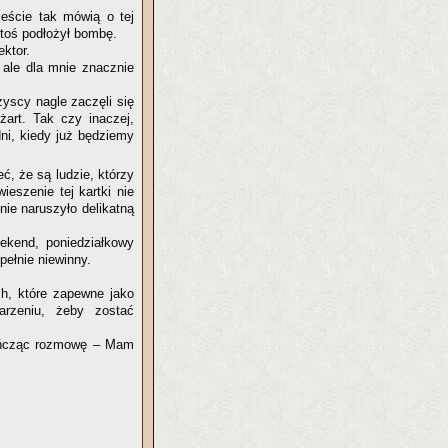
eście tak mówią o tej
 ktoś podłożył bombę.
ektor.
 ale dla mnie znacznie
yscy nagle zaczęli się
żart. Tak czy inaczej,
dni, kiedy już będziemy
ć, że są ludzie, którzy
eszenie tej kartki nie
nie naruszyło delikatną
ekend, poniedziałkowy
pełnie niewinny.
ch, które zapewne jako
rzeniu, żeby zostać
kończąc rozmowę – Mam