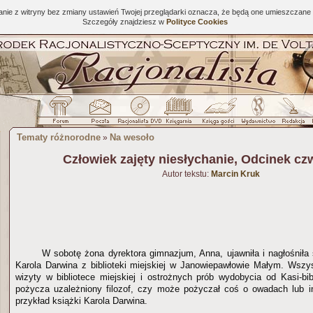
tanie z witryny bez zmiany ustawień Twojej przeglądarki oznacza, że będą one umieszcza
Szczegóły znajdziesz w
Polityce Cookies
Tematy różnorodne
Na wesoło
»
Człowiek zajęty niesłychanie, Odcinek czw
Autor tekstu:
Marcin Kruk
W sobotę żona dyrektora gimnazjum, Anna, ujawniła i nagłośniła 
Karola Darwina z biblioteki miejskiej w Janowiepawłowie Małym. Wszys
wizyty w bibliotece miejskiej i ostrożnych prób wydobycia od Kasi-bibl
pożycza uzależniony filozof, czy może pożyczał coś o owadach lub i
przykład książki Karola Darwina.