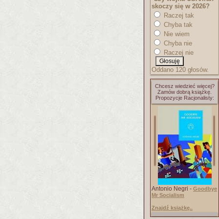
skoczy się w 2026?
Raczej tak
Chyba tak
Nie wiem
Chyba nie
Raczej nie
Oddano 120 głosów.
Chcesz wiedzieć więcej?
Zamów dobrą książkę.
Propozycje Racjonalisty:
Antonio Negri -
Goodbye
Mr Socialism
Znajdź książkę..