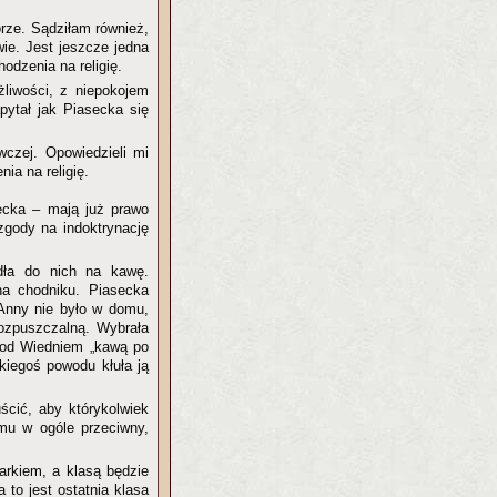
rze. Sądziłam również,
ie. Jest jeszcze jedna
odzenia na religię.
żliwości, z niepokojem
pytał jak Piasecka się
czej. Opowiedzieli mi
ia na religię.
ecka – mają już prawo
zgody na indoktrynację
adła do nich na kawę.
na chodniku. Piasecka
 Anny nie było w domu,
rozpuszczalną. Wybrała
pod Wiedniem „kawą po
kiegoś powodu kłuła ją
ścić, aby którykolwiek
emu w ogóle przeciwny,
arkiem, a klasą będzie
 to jest ostatnia klasa