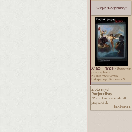
Sklepik "Racjonalisty"
Anatol France -
Bogowie
pragną krwi
Kubek wyznawcy
Latającego Potwora S.:
Złota myśl
Racjonalisty:
"Przeszłość jest nauką dla
przyszłości."
Isokrates