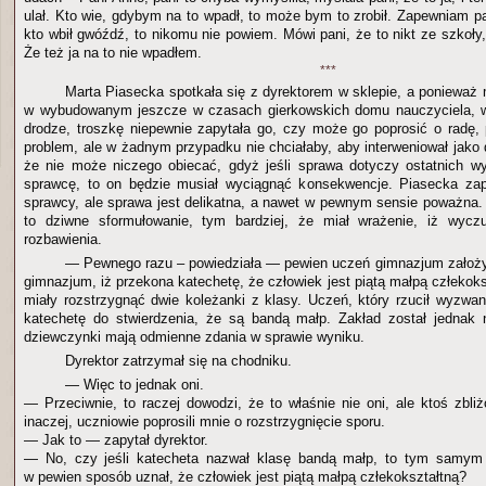
ulał. Kto wie, gdybym na to wpadł, to może bym to zrobił. Zapewniam p
kto wbił gwóźdź, to nikomu nie powiem. Mówi pani, że to nikt ze szkoły,
Że też ja na to nie wpadłem.
***
Marta Piasecka spotkała się z dyrektorem w sklepie, a ponieważ 
w wybudowanym jeszcze w czasach gierkowskich domu nauczyciela, w
drodze, troszkę niepewnie zapytała go, czy może go poprosić o radę
problem, ale w żadnym przypadku nie chciałaby, aby interweniował jako 
że nie może niczego obiecać, gdyż jeśli sprawa dotyczy ostatnich wy
sprawcę, to on będzie musiał wyciągnąć konsekwencje. Piasecka zap
sprawcy, ale sprawa jest delikatna, a nawet w pewnym sensie poważna. 
to dziwne sformułowanie, tym bardziej, że miał wrażenie, iż wycz
rozbawienia.
— Pewnego razu – powiedziała — pewien uczeń gimnazjum założy
gimnazjum, iż przekona katechetę, że człowiek jest piątą małpą człekok
miały rozstrzygnąć dwie koleżanki z klasy. Uczeń, który rzucił wyzwan
katechetę do stwierdzenia, że są bandą małp. Zakład został jednak n
dziewczynki mają odmienne zdania w sprawie wyniku.
Dyrektor zatrzymał się na chodniku.
— Więc to jednak oni.
— Przeciwnie, to raczej dowodzi, że to właśnie nie oni, ale ktoś zbli
inaczej, uczniowie poprosili mnie o rozstrzygnięcie sporu.
— Jak to — zapytał dyrektor.
— No, czy jeśli katecheta nazwał klasę bandą małp, to tym samym
w pewien sposób uznał, że człowiek jest piątą małpą człekokształtną?