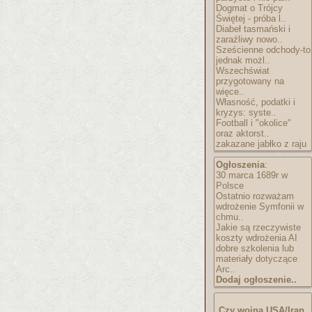
Dogmat o Trójcy
Świętej - próba l..
Diabeł tasmański i
zaraźliwy nowo..
Sześcienne odchody-to
jednak możl..
Wszechświat
przygotowany na
więce..
Własność, podatki i
kryzys: syste..
Football i "okolice"
oraz aktorst..
zakazane jabłko z raju
Ogłoszenia
:
30 marca 1689r w
Polsce
Ostatnio rozważam
wdrożenie Symfonii w
chmu..
Jakie są rzeczywiste
koszty wdrożenia AI
dobre szkolenia lub
materiały dotyczące
Arc..
Dodaj ogłoszenie..
Czy wojna USA/Iran