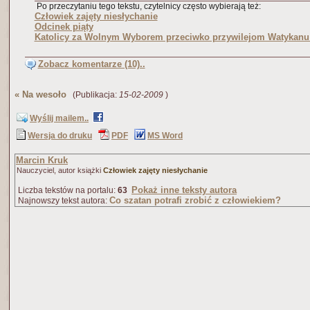
Po przeczytaniu tego tekstu, czytelnicy często wybierają też:
Człowiek zajęty niesłychanie
Odcinek piąty
Katolicy za Wolnym Wyborem przeciwko przywilejom Watykan
Zobacz komentarze (10)..
«
Na wesoło
(Publikacja:
15-02-2009
)
Wyślij mailem..
Wersja do druku
PDF
MS Word
Marcin Kruk
Nauczyciel, autor książki
Człowiek zajęty niesłychanie
Pokaż inne teksty autora
Liczba tekstów na portalu:
63
Co szatan potrafi zrobić z człowiekiem?
Najnowszy tekst autora: