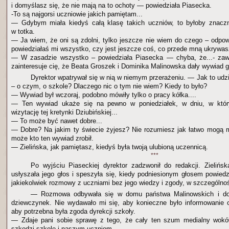
i domyślasz się, że nie mają na to ochoty — powiedziała Piasecka.
-To są najgorsi uczniowie jakich pamiętam...
— Gdybym miała kiedyś całą klasę takich uczniów, to byłoby znaczn
w totka.
— Ja wiem, że oni są zdolni, tylko jeszcze nie wiem do czego – odpowi
powiedziałaś mi wszystko, czy jest jeszcze coś, co przede mną ukrywa
— W zasadzie wszystko – powiedziała Piasecka — chyba, że...- zaw
zainteresuje cię, że Beata Groszek i Dominika Malinowska dały wywiad g
Dyrektor wpatrywał się w nią w niemym przerażeniu. — Jak to udzi
– o czym, o szkole? Dlaczego nic o tym nie wiem? Kiedy to było?
— Wywiad był wczoraj, podobno mówiły tylko o pracy kółka....
— Ten wywiad ukaże się na pewno w poniedziałek, w dniu, w któr
wizytację tej kretynki Dziubińskiej...
— To może być nawet dobre...
— Dobre? Na jakim ty świecie żyjesz? Nie rozumiesz jak łatwo mogą 
może kto ten wywiad zrobił.
— Zielińska, jak pamiętasz, kiedyś była twoją ulubioną uczennicą.
***
Po wyjściu Piaseckiej dyrektor zadzwonił do redakcji. Zielińsk
usłyszała jego głos i speszyła się, kiedy podniesionym głosem powiedz
jakiekolwiek rozmowy z uczniami bez jego wiedzy i zgody, w szczególnośc
— Rozmowa odbywała się w domu państwa Malinowskich i dot
dziewczynek. Nie wydawało mi się, aby konieczne było informowanie 
aby potrzebna była zgoda dyrekcji szkoły.
— Zdaje pani sobie sprawę z tego, że cały ten szum medialny wokół
szkodzi szkole i naszym uczniom.