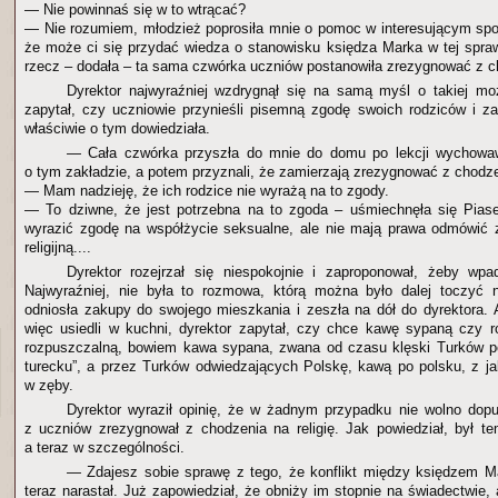
— Nie powinnaś się w to wtrącać?
— Nie rozumiem, młodzież poprosiła mnie o pomoc w interesującym spo
że może ci się przydać wiedza o stanowisku księdza Marka w tej spraw
rzecz – dodała – ta sama czwórka uczniów postanowiła zrezygnować z ch
Dyrektor najwyraźniej wzdrygnął się na samą myśl o takiej mo
zapytał, czy uczniowie przynieśli pisemną zgodę swoich rodziców i za
właściwie o tym dowiedziała.
— Cała czwórka przyszła do mnie do domu po lekcji wychowaw
o tym zakładzie, a potem przyznali, że zamierzają zrezygnować z chodzen
— Mam nadzieję, że ich rodzice nie wyrażą na to zgody.
— To dziwne, że jest potrzebna na to zgoda – uśmiechnęła się Pias
wyrazić zgodę na współżycie seksualne, ale nie mają prawa odmówić 
religijną....
Dyrektor rozejrzał się niespokojnie i zaproponował, żeby wp
Najwyraźniej, nie była to rozmowa, którą można było dalej toczyć 
odniosła zakupy do swojego mieszkania i zeszła na dół do dyrektora.
więc usiedli w kuchni, dyrektor zapytał, czy chce kawę sypaną czy 
rozpuszczalną, bowiem kawa sypana, zwana od czasu klęski Turków 
turecku”, a przez Turków odwiedzających Polskę, kawą po polsku, z ja
w zęby.
Dyrektor wyraził opinię, że w żadnym przypadku nie wolno dopu
z uczniów zrezygnował z chodzenia na religię. Jak powiedział, był t
a teraz w szczególności.
— Zdajesz sobie sprawę z tego, że konflikt między księdzem M
teraz narastał. Już zapowiedział, że obniży im stopnie na świadectwie, a