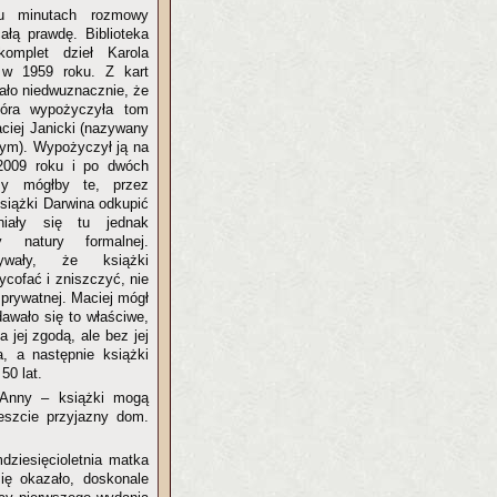
u minutach rozmowy
ałą prawdę. Biblioteka
omplet dzieł Karola
 w 1959 roku. Z kart
kało niedwuznacznie, że
tóra wypożyczyła tom
aciej Janicki (nazywany
nym). Wypożyczył ją na
2009 roku i po dwóch
zy mógłby te, przez
książki Darwina odkupić
niały się tu jednak
 natury formalnej.
dywały, że książki
ycofać i zniszczyć, nie
 prywatnej. Maciej mógł
dawało się to właściwe,
 jej zgodą, ale bez jej
a, a następnie książki
50 lat.
 Anny – książki mogą
reszcie przyjazny dom.
mdziesięcioletnia matka
się okazało, doskonale