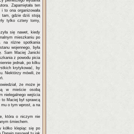
icy pierwszego wydania
utora. Zapamiętała ten
 i to ona organizowała
 tam, gdzie dziś stoją
ły tylko cztery tomy,
zyła się nawet, kiedy
unalnym mieszkaniu po
a na różne spotkania
stanu wojennego, była
dę. Sam Maciej Janicki
eszkania z powodu picia
iennie jednak, po kilku
stkich krytykować, by
u. Niektórzy mówili, że
ń.
powiedział, że może je
yną w mieście osobą
em nielegalnego wejścia
e to Maciej był sprawcą
a mu o tym wprost, a na
e, która o niczym nie
owanym śmiechem.
 kółko klepiąc się po
n Darwin pasował tu jak