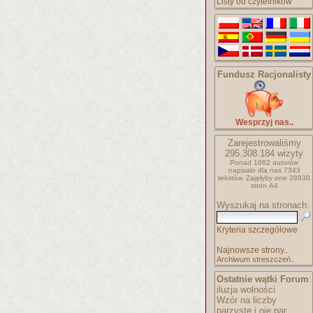
Listy od czytelników
Fundusz Racjonalisty
Wesprzyj nas..
Zarejestrowaliśmy
295.308.184
wizyty
Ponad 1062 autorów
napisało
dla nas 7343
tekstów.
Zajęłyby one 28930
stron A4
Wyszukaj na stronach:
Kryteria szczegółowe
Najnowsze strony..
Archiwum streszczeń..
Ostatnie wątki Forum
:
iluzja wolności
Wzór na liczby
parzyste i nie par..