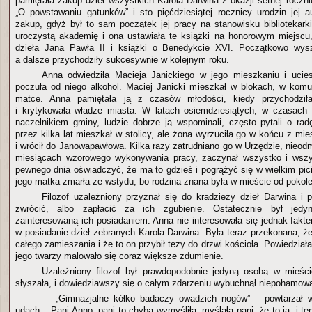
pamiętała zakup dzieł wszystkich Karola Darwina z okazji setnej roczn
„O powstawaniu gatunków” i sto pięćdziesiątej rocznicy urodzin jej a
zakup, gdyż był to sam początek jej pracy na stanowisku bibliotekarki
uroczystą akademię i ona ustawiała te książki na honorowym miejscu,
dzieła Jana Pawła II i książki o Benedykcie XVI. Początkowo wysz
a dalsze przychodziły sukcesywnie w kolejnym roku.
Anna odwiedziła Macieja Janickiego w jego mieszkaniu i ucies
poczuła od niego alkohol. Maciej Janicki mieszkał w blokach, w kom
matce. Anna pamiętała ją z czasów młodości, kiedy przychodził
i krytykowała władze miasta. W latach osiemdziesiątych, w czasach 
naczelnikiem gminy, ludzie dobrze ją wspominali, często pytali o ra
przez kilka lat mieszkał w stolicy, ale żona wyrzuciła go w końcu z mi
i wrócił do Janowapawłowa. Kilka razy zatrudniano go w Urzędzie, nieodm
miesiącach wzorowego wykonywania pracy, zaczynał wszystko i wszy
pewnego dnia oświadczyć, że ma to gdzieś i pogrążyć się w wielkim pici
jego matka zmarła ze wstydu, bo rodzina znana była w mieście od pokole
Filozof uzależniony przyznał się do kradzieży dzieł Darwina i 
zwrócić, albo zapłacić za ich zgubienie. Ostatecznie był jed
zainteresowaną ich posiadaniem. Anna nie interesowała się jednak fakt
w posiadanie dzieł zebranych Karola Darwina. Była teraz przekonana, ż
całego zamieszania i że to on przybił tezy do drzwi kościoła. Powiedział
jego twarzy malowało się coraz większe zdumienie.
Uzależniony filozof był prawdopodobnie jedyną osobą w mieści
słyszała, i dowiedziawszy się o całym zdarzeniu wybuchnął niepoham
— „Gimnazjalne kółko badaczy owadzich nogów” – powtarzał w
udach – Pani Anno, pani to chyba wymyśliła, myślała pani, że to ja, i te