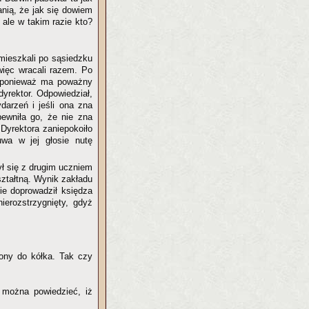
anią, że jak się dowiem
 ale w takim razie kto?
mieszkali po sąsiedzku
ięc wracali razem. Po
, ponieważ ma poważny
dyrektor. Odpowiedział,
darzeń i jeśli ona zna
ewniła go, że nie zna
Dyrektora zaniepokoiło
uwa w jej głosie nutę
ł się z drugim uczniem
ształtną. Wynik zakładu
ie doprowadził księdza
ierozstrzygnięty, gdyż
żony do kółka. Tak czy
 można powiedzieć, iż