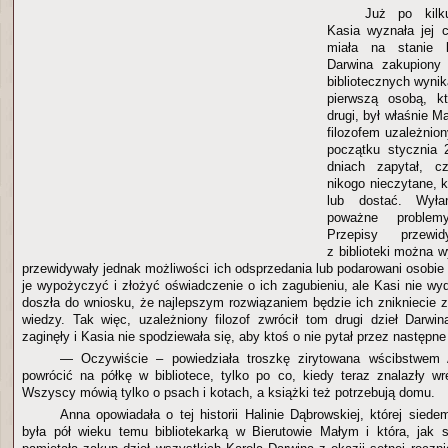
Już po kilk
Kasia wyznała jej c
miała na stanie k
Darwina zakupiony
bibliotecznych wyni
pierwszą osobą, k
drugi, był właśnie M
filozofem uzależnio
początku stycznia 
dniach zapytał, c
nikogo nieczytane, 
lub dostać. Wyła
poważne problemy
Przepisy przewi
z biblioteki można w
przewidywały jednak możliwości ich odsprzedania lub podarowani osobie
je wypożyczyć i złożyć oświadczenie o ich zagubieniu, ale Kasi nie wy
doszła do wniosku, że najlepszym rozwiązaniem będzie ich znikniecie za
wiedzy. Tak więc, uzależniony filozof zwrócił tom drugi dzieł Darwin
zaginęły i Kasia nie spodziewała się, aby ktoś o nie pytał przez następne 
— Oczywiście – powiedziała troszkę zirytowana wścibstwem
powrócić na półkę w bibliotece, tylko po co, kiedy teraz znalazły w
Wszyscy mówią tylko o psach i kotach, a książki też potrzebują domu.
Anna opowiadała o tej historii Halinie Dąbrowskiej, której siede
była pół wieku temu bibliotekarką w Bierutowie Małym i która, jak 