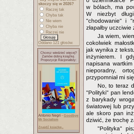
o dziennikarce "P
skoczy się w 2026?
w bólach, ma powa
Raczej tak
W niezbyt dług
Chyba tak
"chodowanie" i "
Nie wiem
Chyba nie
złapałby uczciwie 
Raczej nie
Ja wiem, wiem
cokolwiek małost
Oddano 121 głosów.
jak wynika z tekstu
Chcesz wiedzieć więcej?
inżynierem. I g
Zamów dobrą książkę.
Propozycje Racjonalisty:
napisana wartkim 
nieporadny, ort
przypomniał mi się 
No, to teraz 
"Polityki" pan lend
z barykady wroga
światowej lub przy
ale skoro pan inż
Antonio Negri -
Goodbye
dziwić, że trochę 
Mr Socialism
Znajdź książkę..
"Polityka" p