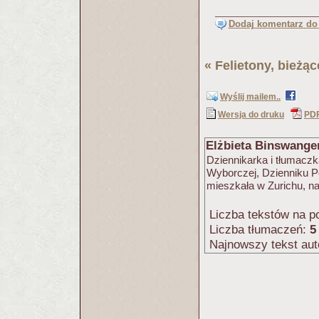
Dodaj komentarz do 
«
Felietony, bieżą
Wyślij mailem..
Wersja do druku
PD
Elżbieta Binswange
Dziennikarka i tłumaczk
Wyborczej, Dzienniku Po
mieszkała w Zurichu, n
Liczba tekstów na po
Liczba tłumaczeń:
5
Najnowszy tekst aut