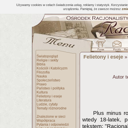
Używamy cookies w celach świadczenia usług, reklamy i statystyk. Korzystani
urządzeniu. Pamiętaj, że zawsze możesz
zmie
Felietony i eseje
Światopogląd
Religie i sekty
Biblia
Kościół i Katolicyzm
Filozofia
Nauka
Autor 
Społeczeństwo
Prawo
Państwo i polityka
Kultura
Felietony i eseje
Literatura
Ludzie, cytaty
Tematy różnorodne
Plus minus ro
Znalezione w sieci
wtedy 18-latek, 
Współpraca
Pytania i odpowiedzi
tekstem: "Racjonal