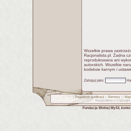
Wszelkie prawa zastrzeżo
Racjonalista.pl. Żadna c
reprodukowana ani wykorz
autorskich. Wszelkie nar
kodeksie karnym i ustawi
Zaloguj jako
:
Ha
Regulamin publikacji
Bannery
Mapa
[
] [
] [
Racjonalista
Copyright
©
Fundacja Wolnej Myśli, kont