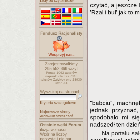
Listy od czytelników
czytać, a jeszcze
'Rzal i bul' jak t
Fundusz Racjonalisty
Wesprzyj nas..
Zarejestrowaliśmy
295.552.869
wizyt
Ponad 1062 autorów
napisało
dla nas 7343
tekstów.
Zajęłyby one 28930
stron A4
Wyszukaj na stronach:
"babciu", machnę
Kryteria szczegółowe
jednak przyznać, 
Najnowsze strony..
Archiwum streszczeń..
spodobało mi się
nadszedł ten dzień
Ostatnie wątki Forum
:
iluzja wolności
Na portalu sal
Wzór na liczby
parzyste i nie par..