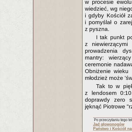
w procesie ewolu
wiedzieć, wg nieg
i gdyby Kościół z
i pomyślał o zar
z pyszna.
I tak punkt 
z niewierzącymi 
prowadzenia dysk
mantry: wierzą
ceremonie nadawan
Obniżenie wieku 
młodzież może 'św
Tak to w pię
z lendosem 0:10
doprawdy zero sz
jęknąć Piotrowe "rza
Po przeczytaniu tego tek
Jad głowonogów
Państwo i Kościół na