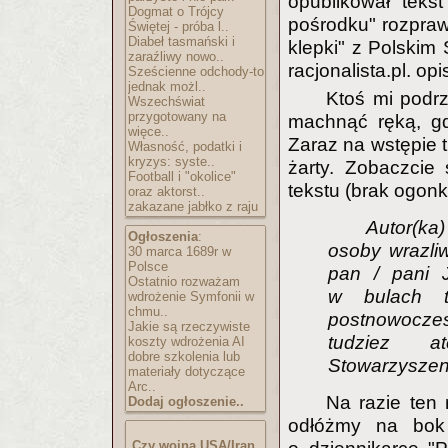
opublikował teks
Dogmat o Trójcy
pośrodku" rozpraw
Świętej - próba l..
Diabeł tasmański i
klepki" z Polskim
zaraźliwy nowo..
racjonalista.pl. o
Sześcienne odchody-to
jednak możl..
Ktoś mi podr
Wszechświat
przygotowany na
machnąć ręką, gd
więce..
Zaraz na wstępie t
Własność, podatki i
kryzys: syste..
żarty. Zobaczcie
Football i "okolice"
tekstu (brak ogonk
oraz aktorst..
zakazane jabłko z raju
Autor(ka
Ogłoszenia
:
osoby wrazli
30 marca 1689r w
Polsce
pan / pani J
Ostatnio rozważam
w bulach t
wdrożenie Symfonii w
chmu..
postnowoczes
Jakie są rzeczywiste
tudziez a
koszty wdrożenia AI
dobre szkolenia lub
Stowarzyszeni
materiały dotyczące
Arc..
Na razie ten
Dodaj ogłoszenie..
odłóżmy na bok 
Czy wojna USA/Iran