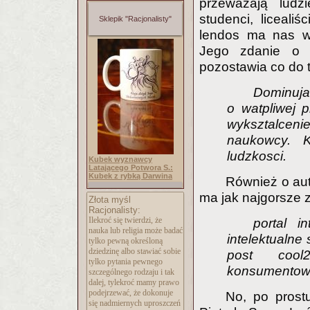
przeważają ludz
studenci, liceali
Sklepik "Racjonalisty"
lendos ma nas ws
Jego zdanie o r
pozostawia co do 
Dominuj
o watpliwej 
wyksztalceni
naukowcy. 
ludzkosci.
Kubek wyznawcy
Latającego Potwora S.:
Kubek z rybką Darwina
Również o aut
ma jak najgorsze zd
Złota myśl
Racjonalisty:
Ilekroć się twierdzi, że
portal i
nauka lub religia może badać
intelektualne 
tylko pewną określoną
dziedzinę albo stawiać sobie
post cool2
tylko pytania pewnego
konsumentow
szczególnego rodzaju i tak
dalej, tylekroć mamy prawo
podejrzewać, że dokonuje
No, po prostu
się nadmiernych uproszczeń