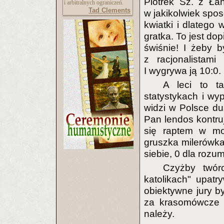
Piotrek Sz. z Ła
i arbitralnych ograniczeń.
Tad Clements
w jakikolwiek spos
kwiatki i dlatego 
gratka. To jest do
świśnie! I żeby b
z racjonalistam
I wygrywa ją 10:0.
A leci to t
statystykach i wy
widzi w Polsce du
Pan lendos kontruj
się raptem w moc
gruszka milerówka 
siebie, 0 dla rozu
Czyżby twór
katolikach" upatry
obiektywne jury by
za krasomówcze p
należy.