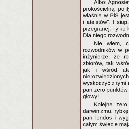
Albo: Agnosie
prokościelną pol
właśnie w PiS jes
i ateistów". I si
przegranej. Tylko 
Dla niego rozwodnik
Nie wiem, cz
rozwodników w po
inżynierze, że r
zbiorów, tak wśr
jak i wśród at
nierozwiedziony
wyskoczyć z tymi r
pan zero punktów d
głowy!
Kolejne zer
darwinizmu, rybkę
pan lendos i wyg
całym świecie mają