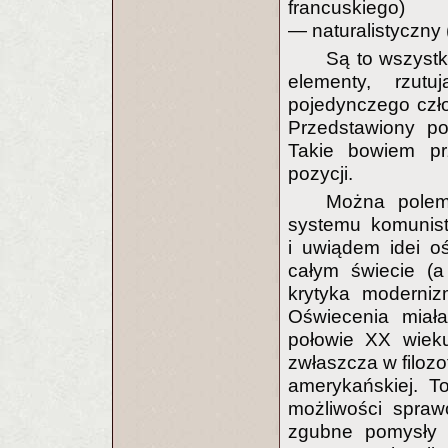
francuskiego)
— naturalistyczny 
Są to wszystk
elementy, rzut
pojedynczego czło
Przedstawiony pod
Takie bowiem pr
pozycji.
Można polem
systemu komunis
i uwiądem idei o
całym świecie (a
krytyka moderniz
Oświecenia miał
połowie XX wieku
zwłaszcza w filozo
amerykańskiej. T
możliwości spraw
zgubne pomysły d