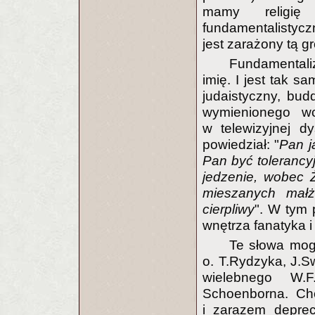
mamy religię 
fundamentalistyczn
jest zarażony tą g
Fundamentali
imię. I jest tak s
judaistyczny, bud
wymienionego wc
w telewizyjnej d
powiedział: "
Pan j
Pan być tolerancy
jedzenie, wobec
mieszanych małż
cierpliwy
". W tym 
wnętrza fanatyka i
Te słowa mogł
o. T.Rydzyka, J.Sw
wielebnego W.F
Schoenborna. Cho
i zarazem deprec