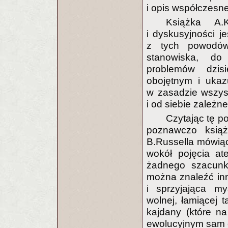
i opis współczesn
Książka A.
i dyskusyjności 
z tych powodów
stanowiska, do
problemów dzisi
obojętnym i ukaz
w zasadzie wszys
i od siebie zależne
Czytając tę po
poznawczo ksią
B.Russella mówiąc
wokół pojęcia a
żadnego szacunk
można znaleźć in
i sprzyjająca myś
wolnej, łamiącej t
kajdany (które na
ewolucyjnym sam c