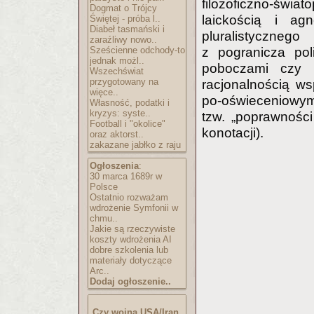
filozoficzno-świ
Dogmat o Trójcy
laickością i ag
Świętej - próba l..
Diabeł tasmański i
pluralistyczneg
zaraźliwy nowo..
Sześcienne odchody-to
z pogranicza polit
jednak możl..
poboczami czy 
Wszechświat
przygotowany na
racjonalnością ws
więce..
po-oświeceniowym d
Własność, podatki i
kryzys: syste..
tzw. „poprawności
Football i "okolice"
konotacji).
oraz aktorst..
zakazane jabłko z raju
Ogłoszenia
:
30 marca 1689r w
Polsce
Ostatnio rozważam
wdrożenie Symfonii w
chmu..
Jakie są rzeczywiste
koszty wdrożenia AI
dobre szkolenia lub
materiały dotyczące
Arc..
Dodaj ogłoszenie..
Czy wojna USA/Iran