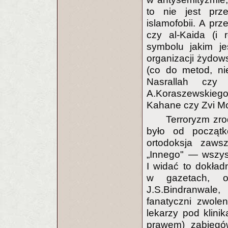
to nie jest pr
islamofobii. A pr
czy al-Kaida (i 
symbolu jakim je
organizacji żydows
(co do metod, nie
Nasrallah czy
A.Koraszewskiego
Kahane czy Zvi M
Terroryzm zro
było od początkó
ortodoksja zaw
„Innego" — wszyst
I widać to dokład
w gazetach, o
J.S.Bindranwale
fanatyczni zwolen
lekarzy pod klin
prawem) zabiegów