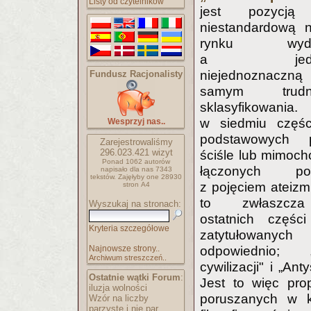
Listy od czytelników
jest pozycją 
niestandardową 
rynku wydaw
a jednoc
niejednoznacz
Fundusz Racjonalisty
samym tru
sklasyfikowania
w siedmiu częśc
Wesprzyj nas..
podstawowych 
Zarejestrowaliśmy
296.023.421
wizyt
ściśle lub mimoch
Ponad 1062 autorów
łączonych pow
napisało
dla nas 7343
tekstów.
Zajęłyby one 28930
z pojęciem ateizm
stron A4
to zwłaszcz
Wyszukaj na stronach:
ostatnich części
Kryteria szczegółowe
zatytułowanych
Najnowsze strony..
odpowiednio; „
Archiwum streszczeń..
cywilizacji" i „Ant
Ostatnie wątki Forum
:
Jest to więc pro
iluzja wolności
poruszanych w k
Wzór na liczby
parzyste i nie par..