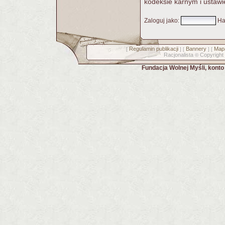
kodeksie karnym i ustawi
Zaloguj jako
:
Ha
Regulamin publikacji
Bannery
Mapa
[
] [
] [
Racjonalista
Copyright
©
Fundacja Wolnej Myśli, kont