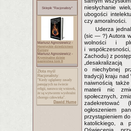
samym wszystkim k
niesłychanie wie
Sklepik "Racjonalisty"
ubogości intelekt
czy amoralności.
Uderza jedna
(sic — ?) Autora 
wolności i plu
Mariusz Agnosiewicz -
Heretyckie dziedzictwo
i współczesności
Europy
Mariusz Agnosiewicz -
Zachodu) z postęp
Kryminalne dzieje
papiestwa tom II
„desakralizacj
o niechybnej prz
Złota myśl
tradycji) kraju nad
Racjonalisty:
"Kiedy oglądamy zasady
naiwnością także 
panujących na świecie
religii, nasuwa się wniosek,
materii nic zmie
że są wytworem wyobraźni
społecznych, zmi
chorego człowieka".
Dawid Hume
zadekretować (
ogłoszeniem pan
przystąpieniem do U
katolickiego, a 
Oświecenia przy