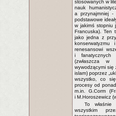
stosowanych w lite
nauk humanistycz
a przynajmniej -
podstawowe ideał
w jakimś stopniu 
Francuska). Ten tr
jako jedna z prz
konserwatyzmu i
renesansowi wsze
i fanatycznych r
(zwłaszcza w k
wywodzącymi się z
islam) poprzez „uk
wszystko, co si
procesy od ponad
m.in. G.Corm (Fr
i M.Horoszewicz (
To właśnie 
wszystkim prze