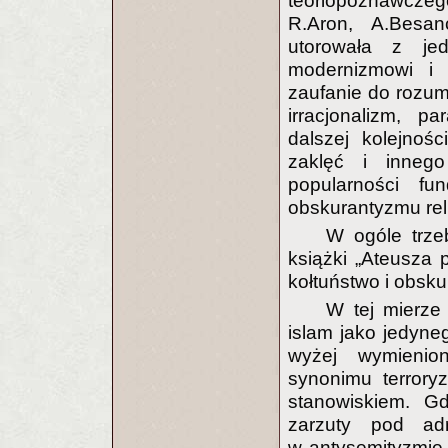
teoriopoznawczeg
R.Aron, A.Besanc
utorowała z je
modernizmowi i 
zaufanie do rozumu
irracjonalizm, p
dalszej kolejnoś
zaklęć i inneg
popularności fu
obskurantyzmu reli
W ogóle trze
książki „Ateusza p
kołtuństwo i obsku
W tej mierze 
islam jako jedyne
wyżej wymienion
synonimu terroryz
stanowiskiem. Gd
zarzuty pod ad
w antysemityzmie, 