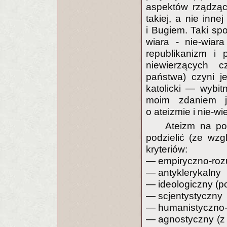
aspektów rządząc
takiej, a nie inne
i Bugiem. Taki spo
wiara - nie-wiar
republikanizm i 
niewierzących c
państwa) czyni j
katolicki — wybit
moim zdaniem j
o ateizmie i nie-w
Ateizm na p
podzielić (ze wzg
kryteriów:
— empiryczno-ro
— antyklerykalny
— ideologiczny (p
— scjentystyczny
— humanistyczno-
— agnostyczny (z p