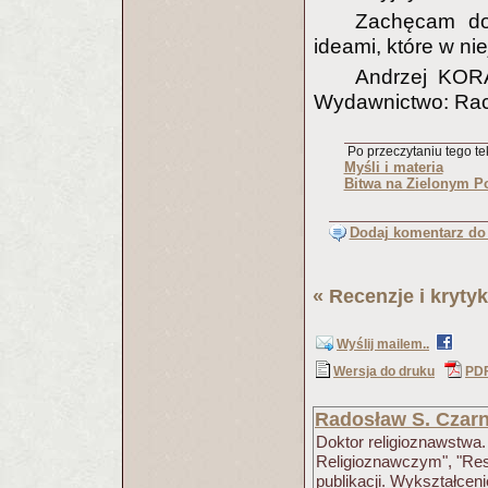
Zachęcam do 
ideami, które w nie
Andrzej KO
Wydawnictwo: Racj
Po przeczytaniu tego tek
Myśli i materia
Bitwa na Zielonym P
Dodaj komentarz do 
«
Recenzje i krytyk
Wyślij mailem..
Wersja do druku
PD
Radosław S. Czarn
Doktor religioznawstwa.
Religioznawczym", "Res
publikacji. Wykształceni