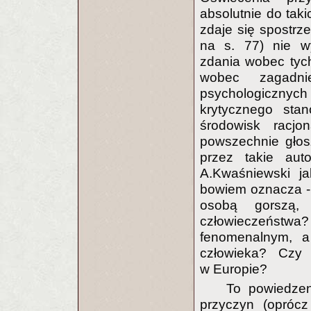
absolutnie do tak
zdaje się spostrze
na s. 77) nie w
zdania wobec tyc
wobec zagadnie
psychologiczny
krytycznego stan
środowisk racjon
powszechnie głos
przez takie auto
A.Kwaśniewski ja
bowiem oznacza - ł
osobą gorszą, 
człowieczeństwa?
fenomenalnym, 
człowieka? Czy
w Europie?
To powiedzen
przyczyn (oprócz