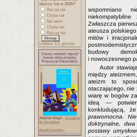
skoczy się w 2026?
wspomniano n
Raczej tak
Chyba tak
niekompatybilne
Nie wiem
Zwłaszcza pierwsze
Chyba nie
ateusza polskiego 
Raczej nie
mitów i irracjona
Oddano 121 głosów.
postmodernistyczn
budowy demokra
Chcesz wiedzieć więcej?
Zamów dobrą książkę.
i nowoczesnego p
Propozycje Racjonalisty:
Autor stawiaj
między ateizmem,
ateizm to spos
otaczającego, nie 
wiarę w bogów zas
ideą — potwier
konkludującą, że 
prawomocna. Nie
Antonio Negri -
Goodbye
Mr Socialism
doktrynalne, dwa
postawy umysłow
Znajdź książkę..