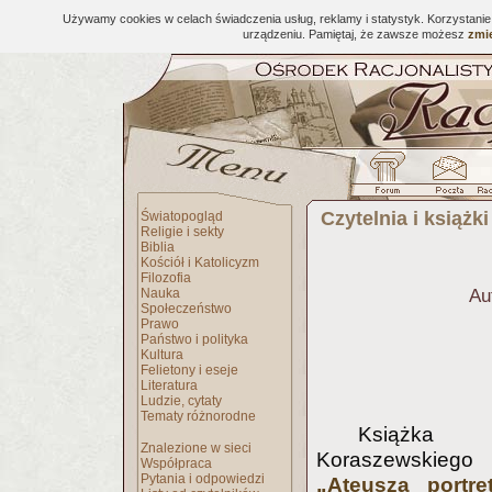
Używamy cookies w celach świadczenia usług, reklamy i statystyk. Korzystani
urządzeniu. Pamiętaj, że zawsze możesz
zmie
Czytelnia i książki
Światopogląd
Religie i sekty
Biblia
Kościół i Katolicyzm
Filozofia
Nauka
Au
Społeczeństwo
Prawo
Państwo i polityka
Kultura
Felietony i eseje
Literatura
Ludzie, cytaty
Tematy różnorodne
Książ
Znalezione w sieci
Koraszewski
Współpraca
Pytania i odpowiedzi
„Ateusza portre