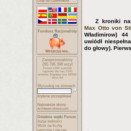
Listy od czytelników
Z kroniki n
Max Otto von Stie
Fundusz Racjonalisty
Władimirow) 44 
uwiódł niespełna
do głowy). Pierw
Wesprzyj nas..
Zarejestrowaliśmy
295.796.398
wizyt
Ponad 1062 autorów
napisało
dla nas 7343
tekstów.
Zajęłyby one 28930
stron A4
Wyszukaj na stronach:
Kryteria szczegółowe
Najnowsze strony..
Archiwum streszczeń..
Ostatnie wątki Forum
:
iluzja wolności
Wzór na liczby
parzyste i nie par..