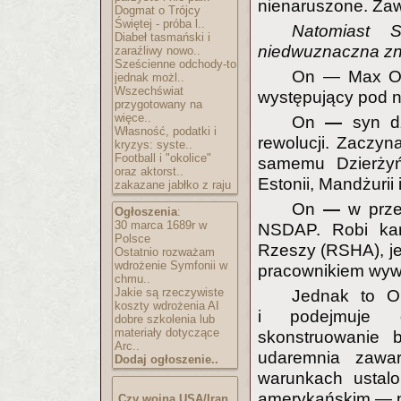
nienaruszone. Za
Dogmat o Trójcy
Świętej - próba l..
Natomiast St
Diabeł tasmański i
niedwuznaczna z
zaraźliwy nowo..
Sześcienne odchody-to
On — Max Ott
jednak możl..
Wszechświat
występujący pod n
przygotowany na
więce..
On
—
syn d
Własność, podatki i
rewolucji. Zaczyn
kryzys: syste..
Football i "okolice"
samemu Dzierżyń
oraz aktorst..
Estonii, Mandżurii
zakazane jabłko z raju
On
—
w prze
Ogłoszenia
:
30 marca 1689r w
NSDAP. Robi kar
Polsce
Rzeszy (RSHA), j
Ostatnio rozważam
wdrożenie Symfonii w
pracownikiem wy
chmu..
Jakie są rzeczywiste
Jednak to On
koszty wdrożenia AI
i podejmuje dz
dobre szkolenia lub
materiały dotyczące
skonstruowanie
Arc..
udaremnia zawar
Dodaj ogłoszenie..
warunkach ustal
amerykańskim — p
Czy wojna USA/Iran