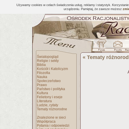
Używamy cookies w celach świadczenia usług, reklamy i statystyk. Korzystani
urządzeniu. Pamiętaj, że zawsze możesz
zmie
«
Tematy różnoro
Światopogląd
Religie i sekty
Biblia
Kościół i Katolicyzm
Filozofia
Nauka
Społeczeństwo
Prawo
Państwo i polityka
Kultura
Felietony i eseje
Literatura
Ludzie, cytaty
Tematy różnorodne
Znalezione w sieci
Współpraca
Pytania i odpowiedzi