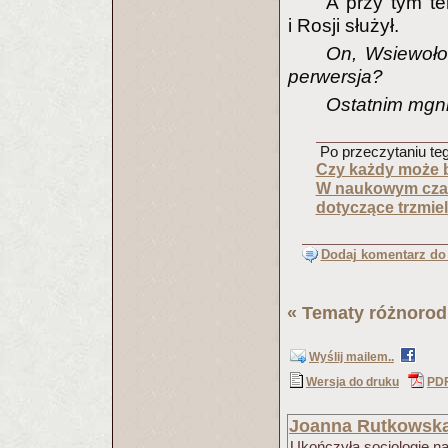
A przy tym t
i Rosji służył.
On, Wsiewołod
perwersja?
Ostatnim mgni
Po przeczytaniu tego
Czy każdy może b
W naukowym czaso
dotyczące trzmiel
Dodaj komentarz do 
«
Tematy różnoro
Wyślij mailem..
Wersja do druku
PD
Joanna Rutkowsk
Ukończyła socjologię n