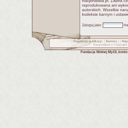
Racjonalista.pl. Żadna c
reprodukowana ani wykorz
autorskich. Wszelkie nar
kodeksie karnym i ustawi
Zaloguj jako
:
Ha
Regulamin publikacji
Bannery
Mapa
[
] [
] [
Racjonalista
Copyright
©
Fundacja Wolnej Myśli, kont