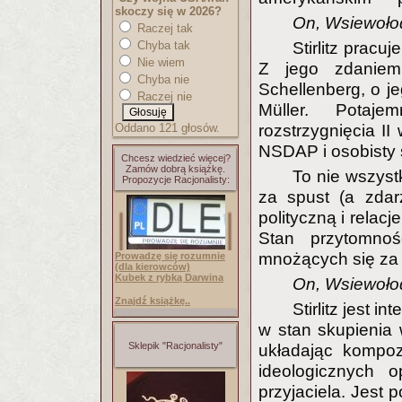
skoczy się w 2026?
On, Wsiewołod
Raczej tak
Chyba tak
Stirlitz pracu
Nie wiem
Z jego zdaniem
Chyba nie
Schellenberg, o j
Raczej nie
Müller. Potaje
Oddano 121 głosów.
rozstrzygnięcia II
NSDAP i osobisty 
Chcesz wiedzieć więcej?
Zamów dobrą książkę.
To nie wszystk
Propozycje Racjonalisty:
za spust (a zdar
polityczną i rela
Stan przytomnoś
mnożących się za 
Prowadzę się rozumnie
(dla kierowców)
Kubek z rybką Darwina
On, Wsiewoł
Znajdź książkę..
Stirlitz jest i
w stan skupienia 
Sklepik "Racjonalisty"
układając kompozy
ideologicznych o
przyjaciela. Jest 