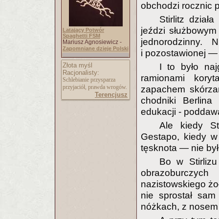
obchodzi rocznic 
Stirlitz dzia
jeździ służbowy
Latający Potwór
Spaghetti FSM
jednorodzinny. 
Mariusz Agnosiewicz -
Zapomniane dzieje Polski
i pozostawionej —
Złota myśl
I to było naj
Racjonalisty:
ramionami kory
Schlebianie przysparza
przyjaciół, prawda wrogów.
zapachem skórza
Terencjusz
chodniki Berlina
edukacji - poddawa
Ale kiedy St
Gestapo, kiedy w 
tęsknota — nie było
Bo w Stirliz
obrazoburczy
nazistowskiego żo
nie sprostał sam
nóżkach, z nosem n