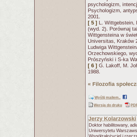
psychologizm, intencj
Psychologizm, antyps
2001.
[ 5 ]
L. Wittgebstein
(wyd. 2). Porównaj t
Wittgensteina w świ
Universitas, Kraków 2
Ludwiga Wittgenstein
Orzechowskiego, wyd.
Prószyński i S-ka W
[ 6 ]
G. Lakoff, M. J
1988.
«
Filozofia społec
Wyślij mailem..
Wersja do druku
PD
Jerzy Kolarzowski
Doktor habilitowany, ad
Uniwersytetu Warszawski
Współzałożyciel i rzecz