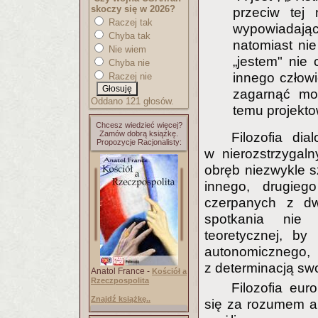
skoczy się w 2026?
przeciw tej n
Raczej tak
wypowiadają
Chyba tak
natomiast nie
Nie wiem
„jestem" nie c
Chyba nie
innego człowi
Raczej nie
zagarnąć moi
Oddano 121 głosów.
temu projekto
Chcesz wiedzieć więcej?
Zamów dobrą książkę.
Filozofia dia
Propozycje Racjonalisty:
w nierozstrzygal
obręb niezwykle s
innego, drugieg
czerpanych z dwóc
spotkania nie 
teoretycznej, by
autonomicznego
z determinacją swo
Anatol France -
Kościół a
Rzeczpospolita
Filozofia eu
Znajdź książkę..
się za rozumem a