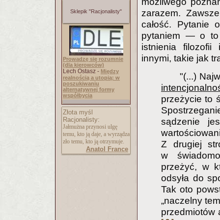
możliwego poznania
zarazem. Zawsze
Sklepik "Racjonalisty"
całość. Pytanie 
pytaniem — o to
istnienia filozo
innymi, takie jak 
Prowadzę się rozumnie
(dla kierowców)
Lech Ostasz -
Między
"(...) Na
realnością a utopią: w
poszukiwaniu
intencjonalno
alternatywnej formy
współbycia
przeżycie to 
Spostrzegani
Złota myśl
Racjonalisty:
sądzenie je
Jałmużna przynosi ulgę
wartościowan
temu, kto ją daje, a wyrządza
zło temu, kto ją otrzymuje.
Z drugiej st
Anatol France
w świadomo
przeżyć, w k
odsyła do spo
Tak oto powst
„naczelny tem
przedmiotów 