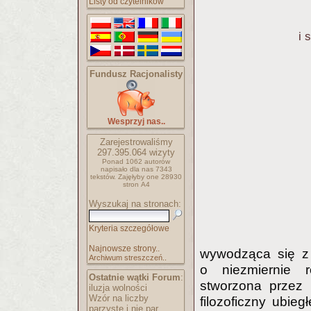
Listy od czytelników
i 
Fundusz Racjonalisty
Wesprzyj nas..
Zarejestrowaliśmy
297.395.064
wizyty
Ponad 1062 autorów
napisało
dla nas 7343
tekstów.
Zajęłyby one 28930
stron A4
Wyszukaj na stronach:
Kryteria szczegółowe
Najnowsze strony..
wywodząca się z t
Archiwum streszczeń..
o niezmiernie r
Ostatnie wątki Forum
:
stworzona przez 
iluzja wolności
Wzór na liczby
filozoficzny ubieg
parzyste i nie par..