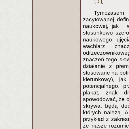
[ 3 ]
.
Tymczasem 
zacytowanej defin
naukowej, jak i 
stosunkowo szero
naukowego ujęci
wachlarz znac
odrzeczownikowe
znaczeń tego sło
działanie z prem
stosowane na pot
kierunkowy), jak
potencjalnego, p
plakat, znak 
spowodować, że od
skrywa, będą dec
których należą. 
przykład z zakres
że nasze rozumie