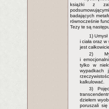
książki z za
podsumowującym
badających metafo
równocześnie fund
Tezy te są następu
1) Umysł 
i ciała oraz 
jest całkowic
2) Myś
i emocjonal
tylko w niek
wypadkach j
rzeczywistoś
kalkulować.
3) Poję
transcenden
dziełem wyobr
poruszali się