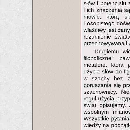
słów i potencjału 
i ich znaczenia s
mowie, którą s
i osobistego dośw
właściwy jest dany
rozumienie świat
przechowywana i p
Drugiemu wie
filozoficzne" z
metaforę, która
użycia słów do f
w szachy bez za
poruszania się p
szachownicy. Ni
reguł użycia przy
świat opisujemy.
wspólnym mianown
Wszystkie pytani
wiedzy na począt