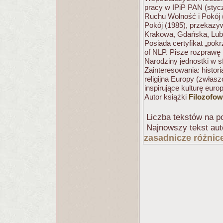
pracy w IPiP PAN (styc
Ruchu Wolność i Pokój 
Pokój (1985), przekazyw
Krakowa, Gdańska, Lubl
Posiada certyfikat „pok
of NLP. Pisze rozprawę h
Narodziny jednostki w s
Zainteresowania: histori
religijna Europy (zwłasz
inspirujące kulturę eur
Autor książki
Filozofow
Liczba tekstów na po
Najnowszy tekst aut
zasadnicze różnic