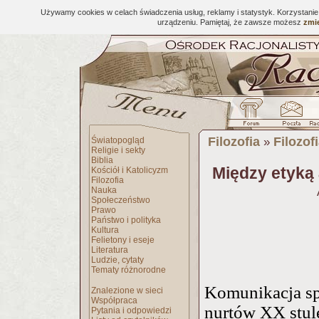
Używamy cookies w celach świadczenia usług, reklamy i statystyk. Korzystani
urządzeniu. Pamiętaj, że zawsze możesz
zmie
Filozofia
Filozof
Światopogląd
»
Religie i sekty
Biblia
Między etyką 
Kościół i Katolicyzm
Filozofia
Nauka
Społeczeństwo
Prawo
Państwo i polityka
Kultura
Felietony i eseje
Literatura
Ludzie, cytaty
Tematy różnorodne
Komunikacja sp
Znalezione w sieci
Współpraca
nurtów XX stul
Pytania i odpowiedzi