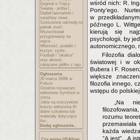
wśród nich: R. Ing
Dogmat o Trójcy
Świętej - próba l..
Ponty’ego. Nurte
Diabeł tasmański i
w przedkładanym 
zaraźliwy nowo..
Sześcienne odchody-to
późnego L. Wittge
jednak możl..
kierują się na
Wszechświat
przygotowany na
psychologii, by j
więce..
autonomicznego, n
Własność, podatki i
kryzys: syste..
Filozofia dia
Football i "okolice"
oraz aktorst..
światowej i w o
zakazane jabłko z raju
Bubera i F. Rosenz
Ogłoszenia
:
większe znaczeni
30 marca 1689r w
filozofia innego, c
Polsce
Ostatnio rozważam
wstępu do polskiej 
wdrożenie Symfonii w
chmu..
„Na nie
Jakie są rzeczywiste
koszty wdrożenia AI
filozofowani
dobre szkolenia lub
rozumu teoret
materiały dotyczące
Arc..
przemawiała w
Dodaj ogłoszenie..
każda wiedza 
"A jest", „A is
Czy wojna USA/Iran