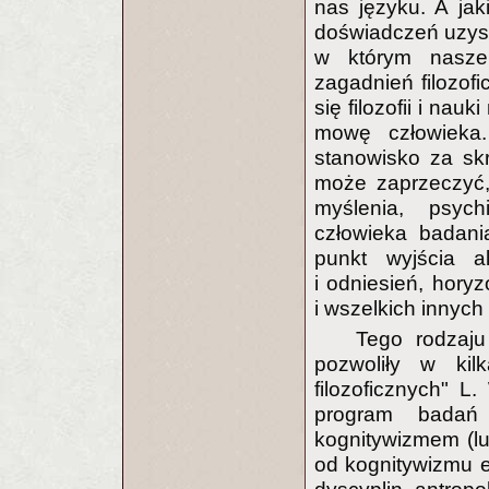
nas języku. A jak
doświadczeń uzysk
w którym nasze 
zagadnień filozofi
się filozofii i na
mowę człowieka.
stanowisko za skra
może zaprzeczyć,
myślenia, psych
człowieka badani
punkt wyjścia a
i odniesień, horyz
i wszelkich innyc
Tego rodzaju
pozwoliły w kil
filozoficznych" L.
program badań
kognitywizmem (l
od kognitywizmu e