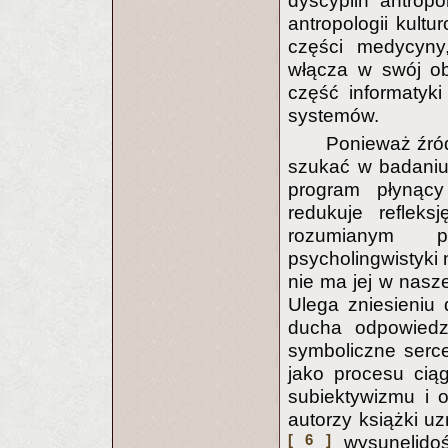
dyscyplin antropo
antropologii kultur
części medycyny,
włącza w swój ob
część informatyki
systemów.
Ponieważ źró
szukać w badaniu 
program płynący
redukuje refleks
rozumianym pr
psycholingwistyki 
nie ma jej w nasze
Ulega zniesieniu 
ducha odpowiedzi
symboliczne serc
jako procesu ciąg
subiektywizmu i 
autorzy książki uz
[ 6 ]
wysunęlidoś