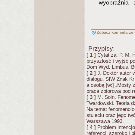
wyobraźnia - 
Zobacz komentarze (
Przypisy:
[ 1 ]
Cytat za: P. M. 
przyszłość i wyjść p
Dom Wyd. Limbus, By
[ 2 ]
J. Doktór autor w
dialogu, SIW Znak Kr
a osobą [w:] „Mosty
praca zbiorowa pod r
[ 3 ]
M. Soin, Fenome
Twardowski. Teoria d
Na temat fenomenolog
stuleciu oraz jego t
Warszawa 1993.
[ 4 ]
Problem intencjo
referencji szeroko i 