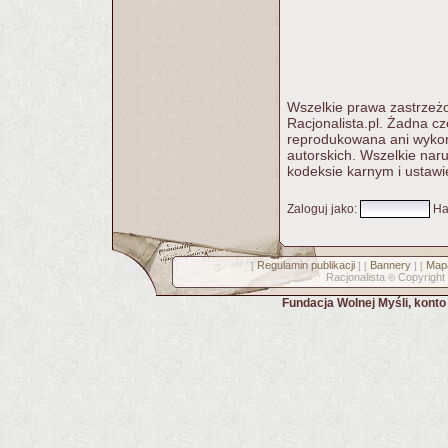
Wszelkie prawa zastrzeżo
Racjonalista.pl. Żadna c
reprodukowana ani wykorz
autorskich. Wszelkie nar
kodeksie karnym i ustawi
Zaloguj jako
:
Ha
Regulamin publikacji
Bannery
Mapa
[
] [
] [
Racjonalista
Copyright
©
Fundacja Wolnej Myśli, kont