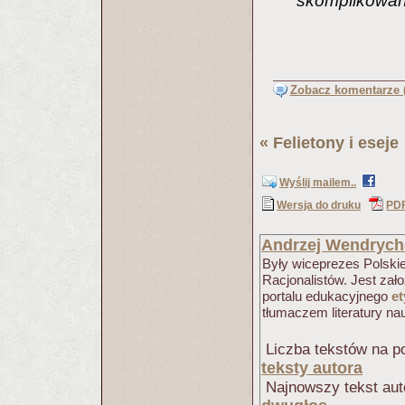
skomplikowan
Zobacz komentarze (
«
Felietony i eseje
Wyślij mailem..
Wersja do druku
PD
Andrzej Wendrych
Były wiceprezes Polski
Racjonalistów. Jest zał
portalu edukacyjnego
et
tłumaczem literatury na
Liczba tekstów na po
teksty autora
Najnowszy tekst aut