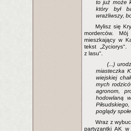
to już może k
który był b
wrażliwszy, bo
Mylisz się Kr
morderców. Mój
mieszkający w Ka
tekst „Życiorys"
z lasu".
(...) uro
miasteczka Ko
wiejskiej ch
mych rodziców
agronom, pr
hodowlaną w
Piłsudskiego, 
poglądy społ
Wraz z wybuch
partyzantki AK w