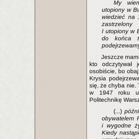
My wiem
utopiony w B
wiedzieć na 
zastrzelon
I utopiony w 
do końca t
podejrzewamy 
Jeszcze mamie
kto odczytywał 
osobiście, bo oba
Krysia podejrzewa
się, że chyba nie.
w 1947 roku uja
Politechnikę Wars
(...)
późni
obywatelem P
i wygodne ży
Kiedy nastąpi