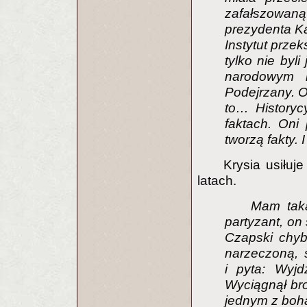
zafałszowaną
prezydenta Ka
Instytut przek
tylko nie byli
narodowym k
Podejrzany. O 
to… Historyc
faktach. Oni 
tworzą fakty. I
Krysia usiłuj
latach.
Mam taką
partyzant, on
Czapski chyb
narzeczoną, s
i pyta: Wyjd
Wyciągnął broń
jednym z bohat