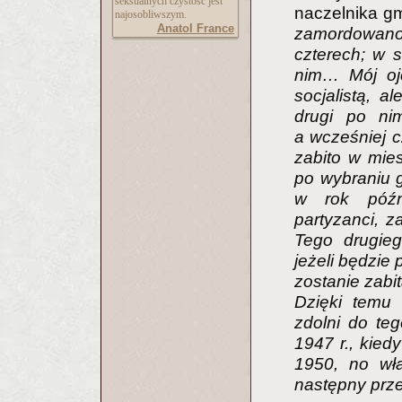
seksualnych czystość jest
naczelnika g
najosobliwszym.
Anatol France
zamordowano
czterech; w s
nim… Mój ojc
socjalistą, a
drugi po ni
a wcześniej 
zabito w mies
po wybraniu 
w rok późn
partyzanci, z
Tego drugieg
jeżeli będzie 
zostanie zabi
Dzięki temu 
zdolni do te
1947 r., kiedy
1950, no wła
następny prze