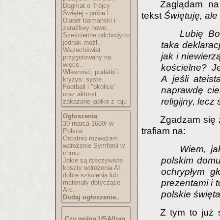
Zaglądam na 
Dogmat o Trójcy
Świętej - próba l..
tekst
Świętuję, al
Diabeł tasmański i
zaraźliwy nowo..
Lubię Bo
Sześcienne odchody-to
jednak możl..
taka deklarac
Wszechświat
jak i niewierz
przygotowany na
więce..
kościelne? Je
Własność, podatki i
A jeśli ateis
kryzys: syste..
Football i "okolice"
naprawdę cie
oraz aktorst..
religijny, lecz
zakazane jabłko z raju
Ogłoszenia
:
Zgadzam się z 
30 marca 1689r w
trafiam na:
Polsce
Ostatnio rozważam
wdrożenie Symfonii w
Wiem, j
chmu..
polskim domu.
Jakie są rzeczywiste
koszty wdrożenia AI
ochrypłym gł
dobre szkolenia lub
prezentami i t
materiały dotyczące
Arc..
polskie święta
Dodaj ogłoszenie..
Z tym to już
Czy wojna USA/Iran