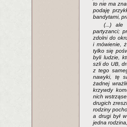
to nie ma zna
podaję przykł
bandytami, pr
(...) al
partyzanci; p
zdolni do okru
i mówienie, ż
tylko się pośw
byli ludzie, 
szli do UB, dru
z tego sameg
nawyki, tę 
żadnej wrażli
krzywdy komuś
nich wstrząse
drugich zresz
rodziny pochodz
a drugi był w
jedna rodzina