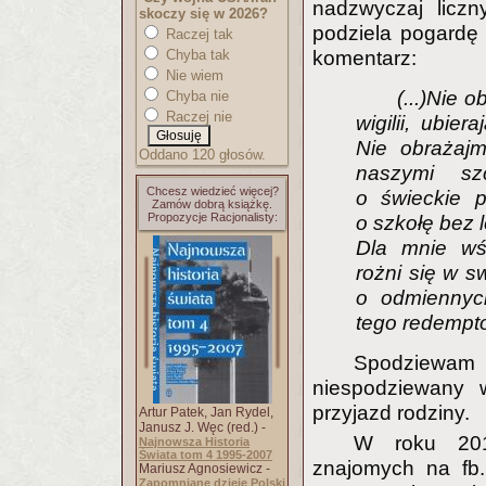
nadzwyczaj liczn
skoczy się w 2026?
podziela pogardę 
Raczej tak
Chyba tak
komentarz:
Nie wiem
(...)Nie 
Chyba nie
Raczej nie
wigilii, ubie
Nie obrażajm
Oddano 120 głosów.
naszymi sz
Chcesz wiedzieć więcej?
o świeckie p
Zamów dobrą książkę.
Propozycje Racjonalisty:
o szkołę bez le
Dla mnie wśc
rożni się w s
o odmiennyc
tego redempto
Spodziewam 
niespodziewany
przyjazd rodziny.
Artur Patek, Jan Rydel,
Janusz J. Węc (red.) -
W roku 2012
Najnowsza Historia
Świata tom 4 1995-2007
znajomych na fb.
Mariusz Agnosiewicz -
Zapomniane dzieje Polski