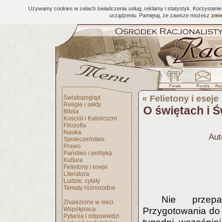
Używamy cookies w celach świadczenia usług, reklamy i statystyk. Korzystani
urządzeniu. Pamiętaj, że zawsze możesz
zmie
«
Felietony i eseje
Światopogląd
Religie i sekty
O świętach i 
Biblia
Kościół i Katolicyzm
Filozofia
Nauka
Aut
Społeczeństwo
Prawo
Państwo i polityka
Kultura
Felietony i eseje
Literatura
Ludzie, cytaty
Tematy różnorodne
Nie przep
Znalezione w sieci
Współpraca
Przygotowania do
Pytania i odpowiedzi