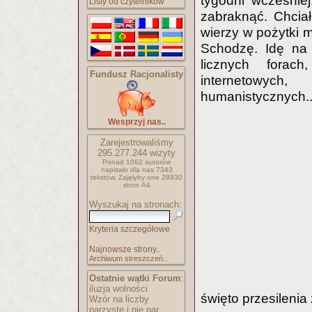
tygodni wcześniej
Listy od czytelników
zabraknąć. Chcia
wierzy w pożytki m
Schodzę. Idę na 
licznych forach
Fundusz Racjonalisty
internetowych,
humanistycznych..
Wesprzyj nas..
Zarejestrowaliśmy
295.277.244
wizyty
Ponad 1062 autorów
napisało
dla nas 7343
tekstów.
Zajęłyby one 28930
stron A4
Wyszukaj na stronach:
Kryteria szczegółowe
Najnowsze strony..
Archiwum streszczeń..
Ostatnie wątki Forum
:
iluzja wolności
święto przesileni
Wzór na liczby
parzyste i nie par..