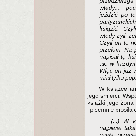
przedzierzga
wtedy..., po
jeździć po t
partyzanckic
książki. Czy
wtedy żyli, ze
Czyli on te no
przełom. Na p
napisał tę ks
ale w każdym 
Więc on już w
miał tylko pop
W książce ani
jego śmierci. Wsp
książki jego żona 
i pisemnie prosiła
(...) W 
najpierw tak
miała przeci