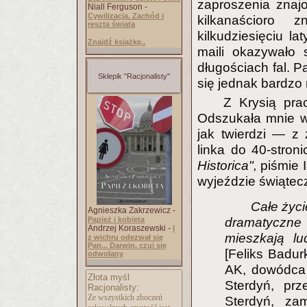
zaproszenia znaj
Niall Ferguson -
Cywilizacja. Zachód i
kilkanaścioro 
reszta świata
kilkudziesięciu l
Znajdź książkę..
maili okazywało 
długościach fal. 
Sklepik "Racjonalisty"
się jednak bardzo 
Z Krysią pra
Odszukała mnie w 
jak twierdzi — z 
linka do 40-stro
Historica",
piśmie 
wyjeździe świątec
Całe życi
Agnieszka Zakrzewicz -
Papież i kobieta
dramatyczne 
Andrzej Koraszewski -
I
mieszkają lud
z wichru odezwał się
Pan... Darwin, czuj się
[Feliks Badur
odwołany
AK, dowódca 
Złota myśl
Sterdyń, pr
Racjonalisty:
Ze wszystkich zboczeń
Sterdyń, zam