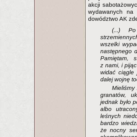
akcji sabotażowy
wydawanych na 
dowództwo AK zdec
(...) P
strzemienny
wszelki wypa
następnego dn
Pamiętam, s
z nami, i piją
widać ciągle 
dalej wojnę t
Mieliśmy 
granatów, uk
jednak było p
albo utracon
leśnych niedo
bardzo wiedzi
że nocny sen