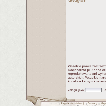
dwugłos
Wszelkie prawa zastrzeżo
Racjonalista.pl. Żadna c
reprodukowana ani wykorz
autorskich. Wszelkie nar
kodeksie karnym i ustawi
Zaloguj jako
:
Ha
Regulamin publikacji
Bannery
Mapa
[
] [
] [