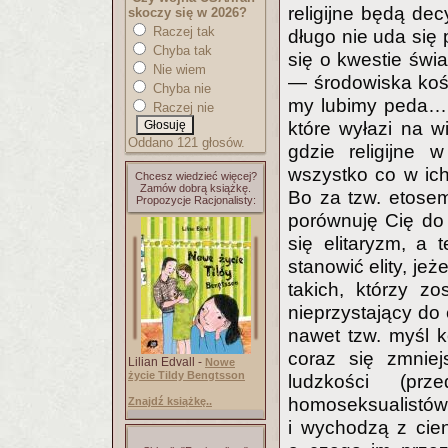
religijne będą de
skoczy się w 2026?
Raczej tak
długo nie uda się 
Chyba tak
się o kwestie świ
Nie wiem
— środowiska kośc
Chyba nie
my lubimy peda… 
Raczej nie
które wyłazi na w
Oddano 121 głosów.
gdzie religijne 
wszystko co w ic
Chcesz wiedzieć więcej?
Zamów dobrą książkę.
Bo za tzw. etose
Propozycje Racjonalisty:
porównuję Cię do o
się elitaryzm, a 
stanowić elity, je
takich, którzy zo
nieprzystający do 
nawet tzw. myśl 
coraz się zmnie
Lilian Edvall -
Nowe
życie Tildy Bengtsson
ludzkości (pr
homoseksualistów
Znajdź książkę..
i wychodzą z cien