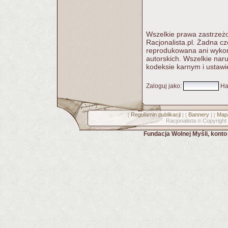
Wszelkie prawa zastrzeżo
Racjonalista.pl. Żadna c
reprodukowana ani wykorz
autorskich. Wszelkie nar
kodeksie karnym i ustawi
Zaloguj jako
:
Ha
Regulamin publikacji
Bannery
Mapa
[
] [
] [
Racjonalista
Copyright
©
Fundacja Wolnej Myśli, kont