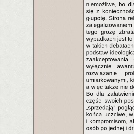
niemożliwe, bo dl
się z koniecznośc
głupotę. Strona re
zalegalizowaniem 
tego grozę zbrat
wypadkach jest to
w takich debatach 
podstaw ideologic
zaakceptowania 
wyłącznie awan
rozwiązanie p
umiarkowanymi, k
a więc także nie 
Bo dla załatwien
części swoich po
„sprzedają" poglą
końca uczciwe, w
i kompromisom, al
osób po jednej i dr