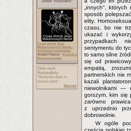
a czego im przez
Sklepik "Racjonalisty"
„innych", których
sposób polepszać 
elity. Homoseksua
czasu, bo nie trz
ukazać i wykorz
przypadkach ni
Czuję dotyk Jego
sentymentu do tyc
Makaronowych Macek -
emblemat pastafarian
to samo silne źród
Anatol France -
Kościół a
Rzeczpospolita
się od prawicowy
empatią, zrozum
Złota myśl
Racjonalisty:
partnerskich nie 
"Bezmyślny dzień, to
kazali plantator
stracony dzień."
Hezjod
niewolnikami — c
gorszym, kim się p
zarówno prawica
z uprzednio prz
dobrowolnie.
W ogóle pod
częścią polskiej t