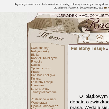
Używamy cookies w celach świadczenia usług, reklamy i statystyk. Korzystani
urządzeniu. Pamiętaj, że zawsze możesz
zmie
Felietony i eseje
Światopogląd
Religie i sekty
Biblia
Kościół i Katolicyzm
Filozofia
Nauka
Społeczeństwo
Prawo
Państwo i polityka
Kultura
Felietony i eseje
Literatura
Ludzie, cytaty
Tematy różnorodne
O piątkowym 
Znalezione w sieci
debata o związkach
Współpraca
Pytania i odpowiedzi
prasa. Wydaje się,