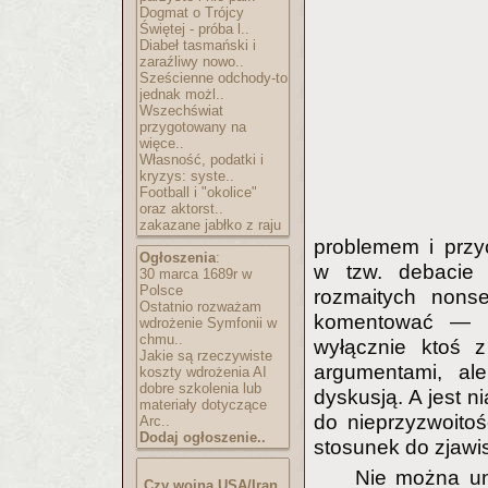
Dogmat o Trójcy
Świętej - próba l..
Diabeł tasmański i
zaraźliwy nowo..
Sześcienne odchody-to
jednak możl..
Wszechświat
przygotowany na
więce..
Własność, podatki i
kryzys: syste..
Football i "okolice"
oraz aktorst..
zakazane jabłko z raju
problemem i przy
Ogłoszenia
:
w tzw. debacie 
30 marca 1689r w
Polsce
rozmaitych nonse
Ostatnio rozważam
komentować — kt
wdrożenie Symfonii w
chmu..
wyłącznie ktoś
Jakie są rzeczywiste
argumentami, al
koszty wdrożenia AI
dobre szkolenia lub
dyskusją. A jest ni
materiały dotyczące
do nieprzyzwoitoś
Arc..
Dodaj ogłoszenie..
stosunek do zjaw
Nie można un
Czy wojna USA/Iran