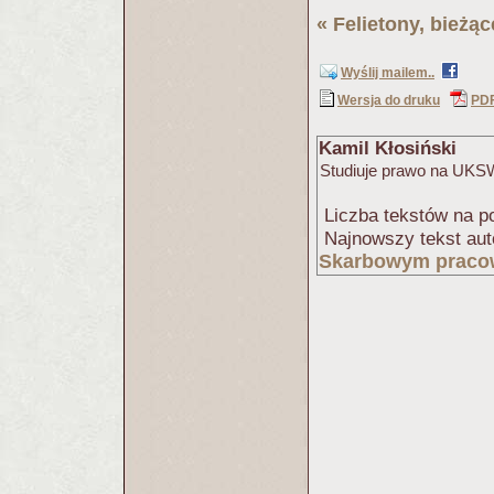
«
Felietony, bieżą
Wyślij mailem..
Wersja do druku
PD
Kamil Kłosiński
Studiuje prawo na UKSW
Liczba tekstów na po
Najnowszy tekst aut
Skarbowym pracow