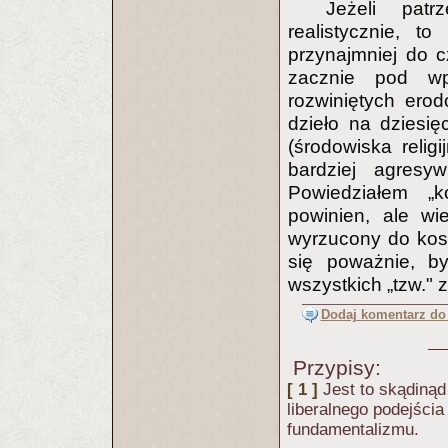
Jeżeli pat
realistycznie, t
przynajmniej do c
zacznie pod wp
rozwiniętych ero
dzieło na dziesię
(środowiska relig
bardziej agresy
Powiedziałem „k
powinien, ale w
wyrzucony do kos
się poważnie, b
wszystkich „tzw." z
Dodaj komentarz do 
Przypisy:
[ 1 ]
Jest to skądinąd
liberalnego podejścia
fundamentalizmu.