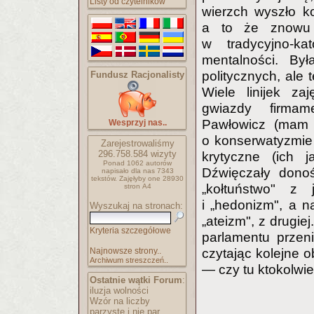
Listy od czytelników
wierzch wyszło ko
a to że znowu 
w tradycyjno-kat
mentalności. By
politycznych, ale 
Fundusz Racjonalisty
Wiele linijek z
gwiazdy firmam
Pawłowicz (mam 
Wesprzyj nas..
o konserwatyzmie 
Zarejestrowaliśmy
296.758.584
wizyty
krytyczne (ich j
Ponad 1062 autorów
Dźwięczały donoś
napisało
dla nas 7343
tekstów.
Zajęłyby one 28930
„kołtuństwo" z 
stron A4
i „hedonizm", a na
Wyszukaj na stronach:
„ateizm", z drugiej
Kryteria szczegółowe
parlamentu przen
Najnowsze strony..
czytając kolejne 
Archiwum streszczeń..
— czy tu ktokolwi
Ostatnie wątki Forum
:
iluzja wolności
Wzór na liczby
parzyste i nie par..