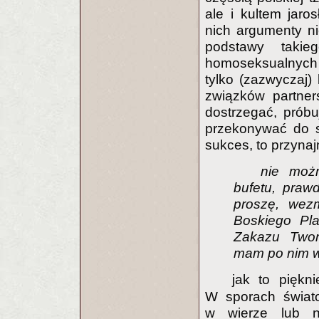
ale i kultem jaro
nich argumenty n
podstawy taki
homoseksualnych —
tylko (zazwyczaj)
związków partner
dostrzegać, prób
przekonywać do sw
sukces, to przyna
nie moż
bufetu, praw
proszę, wezm
Boskiego Pla
Zakazu Twor
mam po nim w
jak to piękn
W sporach świato
w wierze lub ni