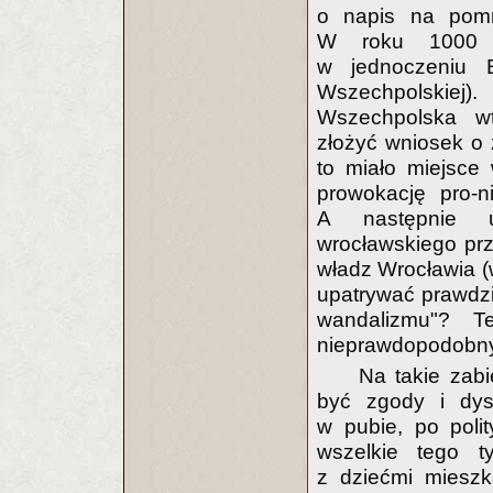
o napis na pomn
W roku 1000 sp
w jednoczeniu E
Wszechpolskiej).
Wszechpolska wt
złożyć wniosek o 
to miało miejsce
prowokację pro-n
A następnie u
wrocławskiego prz
władz Wrocławia (
upatrywać prawdzi
wandalizmu"? T
nieprawdopodobny
Na takie zab
być zgody i dys
w pubie, po poli
wszelkie tego t
z dziećmi mieszka