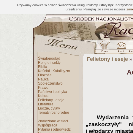
Używamy cookies w celach świadczenia usług, reklamy i statystyk. Korzystani
urządzeniu. Pamiętaj, że zawsze możesz
zmie
Felietony i eseje
Światopogląd
Religie i sekty
Biblia
A
Kościół i Katolicyzm
Filozofia
Nauka
Społeczeństwo
Prawo
Państwo i polityka
Kultura
Felietony i eseje
Literatura
Ludzie, cytaty
Tematy różnorodne
Wydarzenia 
Znalezione w sieci
„zaskoczyły" n
Współpraca
Pytania i odpowiedzi
i włodarzy miast