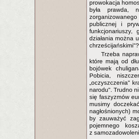
prowokacja homo
była prawda, n
zorganizowanego
publicznej i pry
funkcjonariuszy,
działania można u
chrześcijańskimi"?
Trzeba napraw
które mają od dł
bojówek chuligan
Pobicia, niszcz
„oczyszczenia" kr
narodu". Trudno n
się faszyzmów eur
musimy doczekać
nagłośnionych) m
by zauważyć zagr
pojemnego kosz
z samozadowolenia