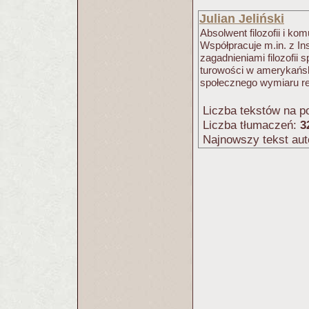
Julian Jeliński
Absol­went filo­zo­fii i kom
Współpracuje m.in. z Ins
zagad­nie­niami filo­zo­fii
tu­ro­wo­ści w ame­ry­kań­sk
spo­łecz­nego wymiaru rel
Liczba tekstów na po
Liczba tłumaczeń:
3
Najnowszy tekst aut