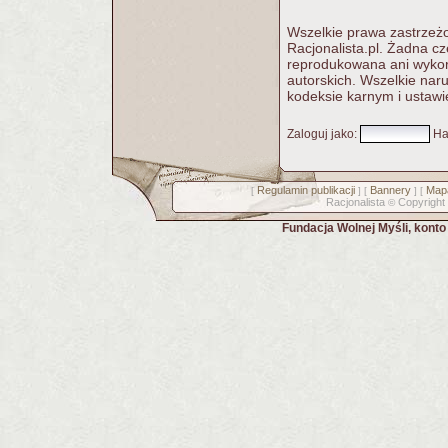
Wszelkie prawa zastrzeżo
Racjonalista.pl. Żadna c
reprodukowana ani wykorz
autorskich. Wszelkie nar
kodeksie karnym i ustawi
Zaloguj jako
:
Ha
Regulamin publikacji
Bannery
Mapa
[
] [
] [
Racjonalista
Copyright
©
Fundacja Wolnej Myśli, kont