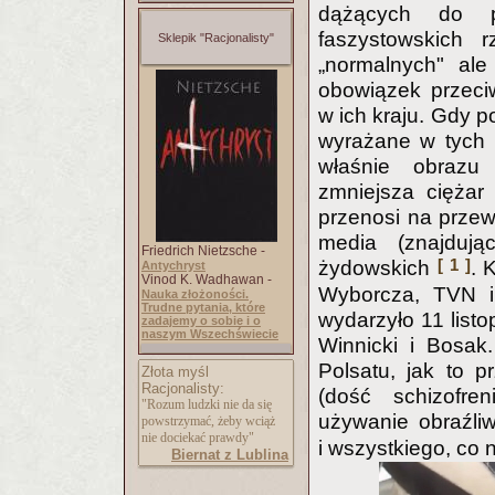
dążących do p
faszystowskich r
Sklepik "Racjonalisty"
„normalnych" ale
obowiązek przeciw
w ich kraju. Gdy 
wyrażane w tych 
właśnie obrazu
zmniejsza ciężar 
przenosi na przewi
media (znajduj
Friedrich Nietzsche -
[ 1 ]
żydowskich
. 
Antychryst
Vinod K. Wadhawan -
Wyborcza, TVN i
Nauka złożoności.
Trudne pytania, które
wydarzyło 11 listo
zadajemy o sobie i o
naszym Wszechświecie
Winnicki i Bosak
Polsatu, jak to p
Złota myśl
Racjonalisty:
(dość schizofren
"Rozum ludzki nie da się
używanie obraźli
powstrzymać, żeby wciąż
nie dociekać prawdy"
i wszystkiego, co 
Biernat z Lublina