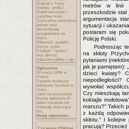
Dogmat o Trójcy
metrów w linii
Świętej - próba l..
przeszkodzie stał
Diabeł tasmański i
zaraźliwy nowo..
argumentacja sta
Sześcienne odchody-to
sytuacji i ukazan
jednak możl..
Wszechświat
postaram się pok
przygotowany na
więce..
Policję Polski.
Własność, podatki i
Podnosząc te
kryzys: syste..
Football i "okolice"
na skłoty Przych
oraz aktorst..
pytaniami (niektór
zakazane jabłko z raju
jak je pamiętam): 
Ogłoszenia
:
30 marca 1689r w
dzieci kwiaty? 
Polsce
niepodległości?
Ostatnio rozważam
wdrożenie Symfonii w
wywołać współczuc
chmu..
Czy mieszkają tam
Jakie są rzeczywiste
koszty wdrożenia AI
koktajle mołotowa
dobre szkolenia lub
marszu?" Takich py
materiały dotyczące
Arc..
z każdą odpowied
Dodaj ogłoszenie..
skłotu." I kolejn
pracują? Przecież 
Czy wojna USA/Iran