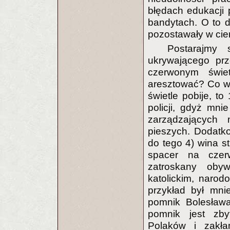
błędach edukacji 
bandytach. O to d
pozostawały w cien
Postarajmy 
ukrywającego prz
czerwonym świe
aresztować? Co wi
świetle pobije, t
policji, gdyż mni
zarządzających 
pieszych. Dodatko
do tego 4) wina s
spacer na czer
zatroskany oby
katolickim, narod
przykład był mni
pomnik Bolesława
pomnik jest zby
Polaków i zakłam