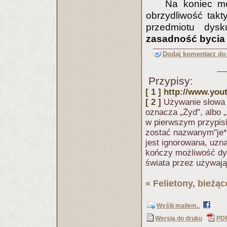
Na koniec mo
obrzydliwość takt
przedmiotu dysk
zasadność bycia 
Dodaj komentarz do 
Przypisy:
[ 1 ]
http://www.yo
[ 2 ]
Używanie słowa „
oznacza „Żyd", albo 
w pierwszym przypisi
zostać nazwanym"je**
jest ignorowana, uzn
kończy możliwość dys
świata przez używają
«
Felietony, bieżą
Wyślij mailem..
Wersja do druku
PD