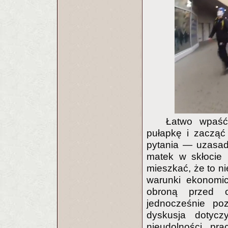
Łatwo wpaść
pułapkę i zacząć
pytania — uzasa
matek w skłocie 
mieszkać, że to ni
warunki ekonomic
obroną przed o
jednocześnie po
dyskusja dotyczy
nieudolności pra