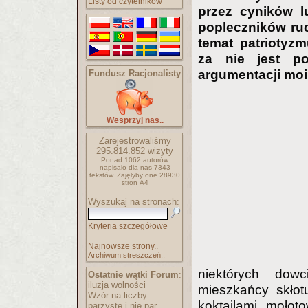
Listy od czytelników
przez cyników l
popleczników ru
temat patriotyz
za nie jest po
argumentacji mo
Fundusz Racjonalisty
Wesprzyj nas..
Zarejestrowaliśmy
295.814.852
wizyty
Ponad 1062 autorów
napisało
dla nas 7343
tekstów.
Zajęłyby one 28930
stron A4
Wyszukaj na stronach:
Kryteria szczegółowe
Najnowsze strony..
Archiwum streszczeń..
niektórych dow
Ostatnie wątki Forum
:
iluzja wolności
mieszkańcy skłot
Wzór na liczby
koktajlami mołot
parzyste i nie par..