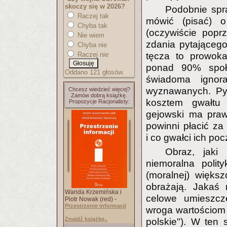
skoczy się w 2026?
Podobnie spr
Raczej tak
mówić (pisać) o
Chyba tak
(oczywiście popr
Nie wiem
zdania pytającego
Chyba nie
Raczej nie
tęcza to prowoka
ponad 90% społe
Oddano 121 głosów.
świadoma ignor
wyznawanych. Pyt
Chcesz wiedzieć więcej?
Zamów dobrą książkę.
kosztem gwałtu
Propozycje Racjonalisty:
gejowski ma praw
powinni płacić za
i co gwałci ich po
Obraz, jaki
niemoralna polit
(moralnej) większ
obrażają. Jakaś 
Wanda Krzemińska i
celowe umieszcze
Piotr Nowak (red) -
Przestrzenie informacji
wroga wartościom k
Znajdź książkę..
polskie"). W ten