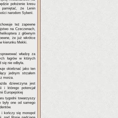
będzie położenie kresu
amiętać, że Lenin
ności narodom Syberii.
Zachowuje też zapewne
bójstwo na Czeczenach,
helikoptera z głównym
pewne, że już wkrótce
w kierunku Mekki.
j sprawować władzę za
ych łagrów w których
się nie odbyła.
uje okiełznać jako ten
adący jednym strzałem
 z morza.
ażda dziewczyna jest
 i którego potencjał
ii Europejskiej
aru tygodni towarzyszy
 że były one od samego
dentów.
j i kończy się monopol
nii, nad Rosję nadciąga