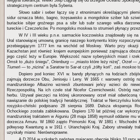
religijna tolerancja. Wielki Step ciągnął się od brzegów Oceanu Spokojn
strategicznym centrum była Syberia.
Słowo sabir i seber łączy się z etnonimami określającymi ple
sidur oznacza błoto, bagno, trzęsawisko a mongolskie sziber lub sziwi
buriackie sibjer groźnego psa a sibr lub subr szarego wilka darzon
tureckie i Czeczeńców. Po mongolsku moskwa to strumień płynący prze
W IV i III wieku p.n.e. sarmackie koczowiska znajdowały się na 
Ural stanowiącej umowną granicę naszego kontynentu który rozpoczyn
przebiegającym 1777 km na wschód od Moskwy. Warto przy okazji 
Kazachstan jest również krajem europejskim ponieważ zajmująca obsza
jego część leży w Europie. Większość nazw syberyjskich miast i rzek
Omsk
to „dużo śniegu",
Orienburg
— „miasto które leży niżej",
Orzeł
— „e
Tiumeń
— to „nizina" a
Saratow
to Sar-at czyli „żółty koń", zaś
moskoo
t
Dopiero pod koniec XVI w. bandy płynących na łodziach zbójó
zajmują dorzecze Obu, Jeniseju i Leny. W 1665 r. warowny ostróg 
mandżurskiego Ałbazino wzniesli zbuntowani jeńcy wzieci do niew
Rzeczpospolitą. Na ich czele stał Nicefor Czernichowski. Ostróg na
herbu. Używał pieczęci na której ukoronowany orzeł miał odwróconą 
nawiązanie do polskiej tradycji heraldycznej. Traktat w Nerczyńsku koń
rosyjsko-chiński podpisano 28 sierpnia 1689. Dalsza ekspansja R
Ochockiego została zablokowana. Dopiero 170 lat później car wykorzy
mandżurskiej traktatem w Aiguniu (28 maja 1858) wymusił oddanie mu 
dorzecza Amuru. W 1860 zajęto Primorski Kraj. W 1881 r. Wschodni 
półwysep Kwantung a w 1911 r. Urianchajski Kraj. Zabory utrwalały tra
uzyskały miano: Nierównoprawne.
A.D.2014 w szkołach państwa mającego obecnie blisko 10 razy 