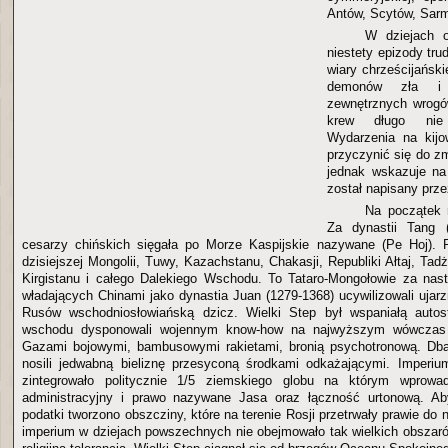
Antów, Scytów, Sar
W dziejach 
niestety epizody tru
wiary chrześcijańskie
demonów zła i i
zewnętrznych wrogó
krew długo nie
Wydarzenia na kij
przyczynić się do z
jednak wskazuje na
został napisany prz
Na początek r
Za dynastii Tang (
cesarzy chińskich sięgała po Morze Kaspijskie nazywane (Pe Hoj). 
dzisiejszej Mongolii, Tuwy, Kazachstanu, Chakasji, Republiki Ałtaj, Tad
Kirgistanu i całego Dalekiego Wschodu. To Tataro-Mongołowie za na
władających Chinami jako dynastia Juan (1279-1368) ucywilizowali ujar
Rusów wschodniosłowiańską dzicz. Wielki Step był wspaniałą auto
wschodu dysponowali wojennym know-how na najwyższym wówczas 
Gazami bojowymi, bambusowymi rakietami, bronią psychotronową. Dbaj
nosili jedwabną bieliznę przesyconą środkami odkażającymi. Imperi
zintegrowało politycznie 1/5 ziemskiego globu na którym wprowad
administracyjny i prawo nazywane Jasa oraz łączność urtonową. Aby
podatki tworzono obszcziny, które na terenie Rosji przetrwały prawie d
imperium w dziejach powszechnych nie obejmowało tak wielkich obszar