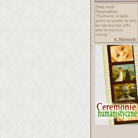
Złota myśl
Racjonalisty:
"Przedziwne, że ludzie
gotowi są sprzedać nie temu,
kto najwięcej daje, tylko
temu kto najwięcej
obiecuje."
A. Majewski