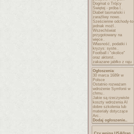
Dogmat o Trójcy
Świętej - próba l..
Diabeł tasmański i
zaraźliwy nowo..
Sześcienne odchody-to
jednak możl..
Wszechświat
przygotowany na
więce..
Własność, podatki i
kryzys: syste..
Football i "okolice"
oraz aktorst..
zakazane jabłko z raju
Ogłoszenia
:
30 marca 1689r w
Polsce
Ostatnio rozważam
wdrożenie Symfonii w
chmu..
Jakie są rzeczywiste
koszty wdrożenia AI
dobre szkolenia lub
materiały dotyczące
Arc..
Dodaj ogłoszenie..
Czy wojna USA/Iran