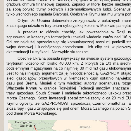
gradowa chmura finansowej zapaści. Zapaści w której będzie niezbędn
za sobą porwać tłumy biednych i zdemoralizowanych ludzi. Scenarius
tylko wschodniego sąsiada Białorusi. Odebranie Krymu ma mu w tym po
O tym, że Ukraina dobrowolnie zrezygnowała z pokaźnych zapas
znaczącego udziału w terytorium syberyjskiej kolonii w Moskwie pamiętać
A przecież to głównie chachły, jak powszechnie w Rosji n
zgrupowani w kozaczych formacjach utrwalali władanie carów nad 1/6 o
Oni też najdłużej sprzeciwiając się komunistycznej rewolucji ponieśli str
wojny domowej i ludobójczego chołodomoru. Ich elity też w pierws
eksterminacji i rusyfikacji. Niezwykle skutecznej.
Obecnie Ukraina posiada największy na świecie system gazociągó
terytorium ułożono ich blisko 40.000 km. Z których ca 1/3 ma średn
podziemnymi magazynami na co najmniej 30 mld m3 gazu ulokowanymi 
Jest to najsilniejszy argument za jej niepodzielnością. GAZPROM stają
sieci gazociągów przesyłowych w Niemczech kupił ostatnio najwięks
gazu pod Bremą. Musieli o tym wiedzieć autorzy scenariusza rozg
Włączenie Krymu w granice Rosyjskiej Federacji umożliwi znaczące 
trasy gazociągu South Stream i ominięcie tektonicznego uskoku prz
Morza Czarnego. Koszt inwestycji został zmniejszony o ca 20 mld 
Krymu ogłosiły, że GAZPROMOWI sprzedadzą Czernomornaftohaz, a
zloża ropy i gazu znajdujące się pod dnem Morza Czarnego na polach
pod dnem Morza Azowskiego.