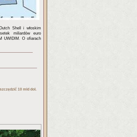
tch Shell i włoskim
setek miliardów euro
M UWIDIM. O ofiarach
zczędzić 10 mld dol.