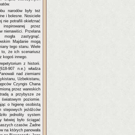
matów.
obu narodów były też
dne i bolesne. Nosiciele
j nie potrafili okiełznać
nspirowanej przez
w nienawiści. Przelana
 mogła zastygnąć.
owskim Majdanie mogą
miany tego stanu. Wiele
 to, że ich scenariusz
ez kogoś innego.
epetytorium z historii.
618-907 n.e.) władza
Panowali nad ziemiami
żykistanu, Uzbekistanu,
stępców Czyngis Chana
zmioną przez wareskich
stradą a przybysze ze
światowym poziomie.
ąc o higienę osobistą
um stepowych jeźdźców
ziło jednolity system
 łatwiej było ściągać
o naszych czasów. Żadne
ów na których panowała