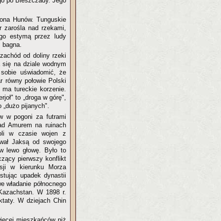
ego po Bieszczady. Jego
miona Hunów. Tunguskie
r zarośla nad rzekami,
ego estymą przez ludy
z bagna.
zachód od doliny rzeki
a się na dziale wodnym
sobie uświadomić, że
r równy połowie Polski
 ma tureckie korzenie.
rjoł" to „droga w górę",
o „dużo pijanych".
w w pogoni za futrami
nad Amurem na ruinach
oli w czasie wojen z
zwał Jaksą od swojego
w lewo głowę. Było to
czący pierwszy konflikt
osji w kierunku Morza
stując upadek dynastii
we władanie północnego
Kazachstan. W 1898 r.
ktaty. W dziejach Chin
więcej mieszkańców niż