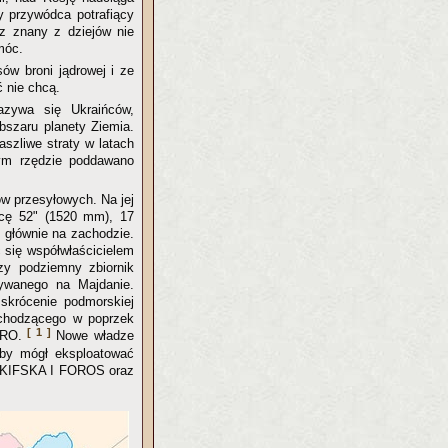
y przywódca potrafiący
z znany z dziejów nie
móc.
ów broni jądrowej i ze
 nie chcą.
azywa się Ukraińców,
bszaru planety Ziemia.
aszliwe straty w latach
zym rzędzie poddawano
w przesyłowych. Na jej
icę 52" (1520 mm), 17
głównie na zachodzie.
c się współwłaścicielem
zy podziemny zbiornik
rywanego na Majdanie.
skrócenie podmorskiej
echodzącego w poprzek
[ 1 ]
EURO.
Nowe władze
by mógł eksploatować
 SKIFSKA I FOROS oraz