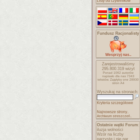
Listy od czytelników
Fundusz Racjonalisty
Wesprzyj nas..
Zarejestrowaliśmy
295.800.319
wizyt
Ponad 1062 autorów
napisało
dla nas 7343
tekstów.
Zajęłyby one 28930
stron A4
Wyszukaj na stronach:
Kryteria szczegółowe
Najnowsze strony..
Archiwum streszczeń..
Ostatnie wątki Forum
:
iluzja wolności
Wzór na liczby
parzyste i nie par..