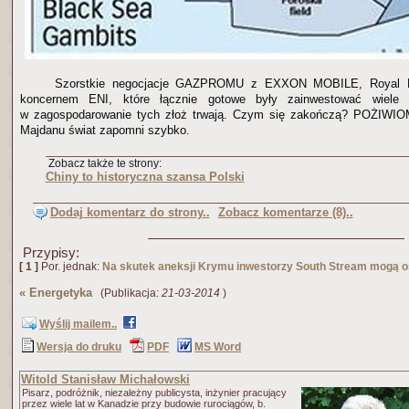
Szorstkie negocjacje GAZPROMU z EXXON MOBILE, Royal Du
koncernem ENI, które łącznie gotowe były zainwestować wiele 
w zagospodarowanie tych złoż trwają. Czym się zakończą? POŻIWIO
Majdanu świat zapomni szybko.
Zobacz także te strony:
Chiny to historyczna szansa Polski
Dodaj komentarz do strony..
Zobacz komentarze (8)..
Przypisy:
[ 1 ]
Por. jednak:
Na skutek aneksji Krymu inwestorzy South Stream mogą os
«
Energetyka
(Publikacja:
21-03-2014
)
Wyślij mailem..
Wersja do druku
PDF
MS Word
Witold Stanisław Michałowski
Pisarz, podróżnik, niezależny publicysta, inżynier pracujący
przez wiele lat w Kanadzie przy budowie rurociągów, b.