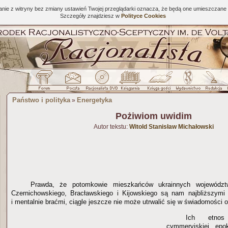
tanie z witryny bez zmiany ustawień Twojej przeglądarki oznacza, że będą one umieszcza
Szczegóły znajdziesz w
Polityce Cookies
Państwo i polityka
Energetyka
»
Pożiwiom uwidim
Autor tekstu:
Witold Stanisław Michałowski
Prawda, że potomkowie mieszkańców ukrainnych województw
Czernichowskiego, Bracławskiego i Kijowskiego są nam najbliższymi 
i mentalnie braćmi, ciągle jeszcze nie może utrwalić się w świadomości ob
Ich etnos 
cymmeryjskiej, epo