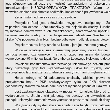
jego północny sąsiad uczy się młodzież, że zadaniem jej pokolenia 
konsekwencjom NIERÓWNOPRAWNYCH TRAKTATÓW. Warto też p
w swoich dziełach wielokrotnie podkreślał konieczność przywrócenia wol
Zegar historii odmierza czas coraz szybciej.
Prezydent Rosji jest człowiekiem wyjątkowo inteligentnym. 
w pamięci okoliczności które umożliwiły mu dojście do władzy. Ludo
wysadzanie domów wraz z ich mieszkancami, zaaranżowanie upadku 
konkurentem do władzy na Kremlu generałem Lebiedziem. Wie też za
blisko 40% poborowych w Rosji będzie odbywało modły skłaniając głowy 
Projekt meczetu który stanie na Kremlu jest już rzekomo gotowy.
W dobie oplatającej nas internetowej pajęczyny coraz trudnie
pomocą piramid czynowników i strachu przed zesłaniem do lodow
wymordowano 70 milionow ludzi. Norymberga Lodowego Holokaustu dotąd 
Pokolenie konsumentów internetowego reklamowego bełkotu prób
który prezentuje goły tors wysportowanego judoki lub myśliwy kł
ussuryjskiego tygrysa czy też znalazca starożytnych amfor wyławianych
Heros którego wśród adoratorów chciałaby widzieć prawie k
prezydentem kraju z PKB porównywalnym tylko do PKB Hiszpanii
gospodarczy stanowi zaledwie parę procent łącznego potencjału krajów Un
Jest zastanawiające dlaczego w medialnym tumulcie, który od p
wydarzeniom na Ukrainie nikt jak dotąd nie odważył się stwierdzić,
początku niezwykle starannie wyreżyserowane przez moskiewskich decy
W sytuacji gdy systematycznie spada cena baryłki ropy naftowe
dostaw do wielu krajów Unii Europejskiej gazu z jej syberyjskiej kolo