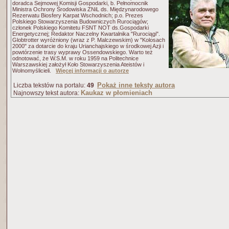
doradca Sejmowej Komisji Gospodarki, b. Pełnomocnik
Ministra Ochrony Środowiska ZNiL ds. Międzynarodowego
Rezerwatu Biosfery Karpat Wschodnich; p.o. Prezes
Polskiego Stowarzyszenia Budowniczych Rurociągów;
członek Polskiego Komitetu FSNT NOT ds.Gospodarki
Energetycznej; Redaktor Naczelny Kwartalnika "Rurociągi".
Globtrotter wyróżniony (wraz z P. Malczewskim) w "Kolosach
2000" za dotarcie do kraju Urianchajskiego w środkowej Azji i
powtórzenie trasy wyprawy Ossendowskiego. Warto też
odnotować, że W.S.M. w roku 1959 na Politechnice
Warszawskiej założył Koło Stowarzyszenia Ateistów i
Wolnomyślicieli.
Więcej informacji o autorze
Pokaż inne teksty autora
Liczba tekstów na portalu:
49
Kaukaz w płomieniach
Najnowszy tekst autora: