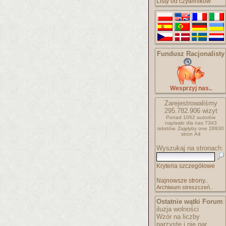
Listy od czytelników
Fundusz Racjonalisty
Wesprzyj nas..
Zarejestrowaliśmy
295.782.906
wizyt
Ponad 1062 autorów
napisało
dla nas 7343
tekstów.
Zajęłyby one 28930
stron A4
Wyszukaj na stronach:
Kryteria szczegółowe
Najnowsze strony..
Archiwum streszczeń..
Ostatnie wątki Forum
:
iluzja wolności
Wzór na liczby
parzyste i nie par..