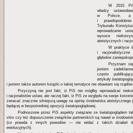
W 2015 PiS
władzy ustawodaw
w Polsce, a 
i prawdopodobnie
Trybunału Konstytuc
wprowadzanie ust
wysoce niekorzy
ateistycznych i racj
W praktyce ś
i racjonalistyczn
głębokie zaniepokoje
Przyznam si
jestem zadeklaro
często publikują
artykuły światopoglą
i jestem także autorem książki o takiej tematyce nie obawiam się rządów
Przyczyną nie jest fakt, iż PiS nie mógłby wprowadzać niekor
i racjonalistów ustaw, ale raczej fakt, iż PiS ze względu na swoje korzen
zwracać znacznie silniejszą uwagę na opinię środowiska ateistycznego 
będącej w bezpośredniej opozycji światopoglądowej.
Podnoszone przez PiS aspekty związane ze światopoglądem taki
vitro czy też dopuszczenie związków partnerskich są nawet w środowis
(co prawda z innych powodów — nie widać z takich działań dłu
ewolucyjnych).