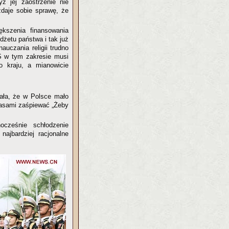
ż jej zaostrzenie nie
daje sobie sprawę, że
kszenia finansowania
udżetu państwa i tak już
auczania religii trudno
iS w tym zakresie musi
o kraju, a mianowicie
ła, że w Polsce mało
zasami zaśpiewać „Żeby
ocześnie schłodzenie
ajbardziej racjonalne