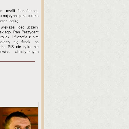
 myśli filozoficznej,
to najsłynniejsza polska
oraz logikę.
większej ilości uczelni
lskiego. Pan Prezydent
licki i filozofie z nim
lazły się środki na
dze PiS nie tylko nie
wisk ateistycznych