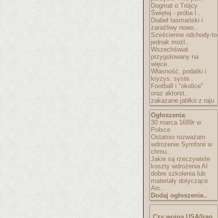
Dogmat o Trójcy
Świętej - próba l..
Diabeł tasmański i
zaraźliwy nowo..
Sześcienne odchody-to
jednak możl..
Wszechświat
przygotowany na
więce..
Własność, podatki i
kryzys: syste..
Football i "okolice"
oraz aktorst..
zakazane jabłko z raju
Ogłoszenia
:
30 marca 1689r w
Polsce
Ostatnio rozważam
wdrożenie Symfonii w
chmu..
Jakie są rzeczywiste
koszty wdrożenia AI
dobre szkolenia lub
materiały dotyczące
Arc..
Dodaj ogłoszenie..
Czy wojna USA/Iran