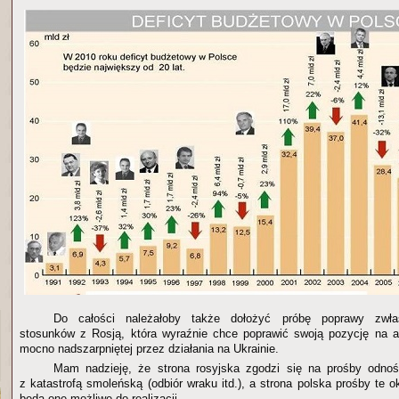
Do całości należałoby także dołożyć próbę poprawy zwła
stosunków z Rosją, która wyraźnie chce poprawić swoją pozycję na a
mocno nadszarpniętej przez działania na Ukrainie.
Mam nadzieję, że strona rosyjska zgodzi się na prośby odno
z katastrofą smoleńską (odbiór wraku itd.), a strona polska prośby te ok
będą one możliwe do realizacji.