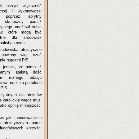
 przejął większość
czej i wykonawczej
poprzez sprytny
 skuteczny paraliż
yjnego umożliwił sobie
aw, które mogą być
stne dla środowisk
onalistycznych.
rodowiska ateistyczne
e powinny więc czuć
nie rządami PiS.
ę jednak, że mimo iż
wanym ateistą dość
cym różnego rodzaju
dowe na kilku portalach
 PiS.
zystnych dla ateistów
ie katolickie wręcz musi
jako opinię mniejszości
e jak finansowanie in
ku ateistycznym sporne
gofalowych korzyści