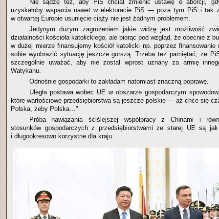
Nie sądzę też, aby PiS chciał zmienić ustawę o aborcji, gdy
uzyskałoby wsparcia nawet w elektoracie PiS — poza tym PiS i tak z
w otwartej Europie usunięcie ciąży nie jest żadnym problemem.
Jedynym dużym zagrożeniem jakie widzę jest możliwość zwię
działalności kościoła katolickiego, ale biorąc pod wzgląd, że obecnie z b
w dużej mierze finansujemy kościół katolicki np. poprzez finansowanie n
sobie wyobrazić sytuację jeszcze gorszą. Trzeba też pamiętać, że P
szczególnie uważać, aby nie został wprost uznany za armię inneg
Watykanu.
Odnośnie gospodarki to zakładam natomiast znaczną poprawę.
Uległa postawa wobec UE w obszarze gospodarczym spowodowa
które wartościowe przedsiębiorstwa są jeszcze polskie — aż chce się c
Polska, żeby Polska…"
Próba nawiązania ściślejszej współpracy z Chinami i równ
stosunków gospodarczych z przedsiębiorstwami ze starej UE są jak n
i długookresowo korzystne dla kraju.