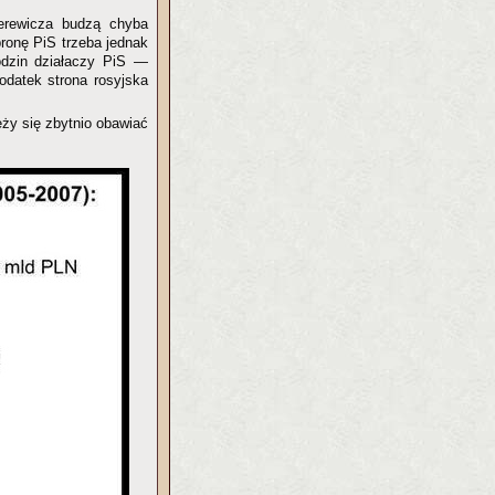
ierewicza budzą chyba
bronę PiS trzeba jednak
rodzin działaczy PiS —
dodatek strona rosyjska
eży się zbytnio obawiać