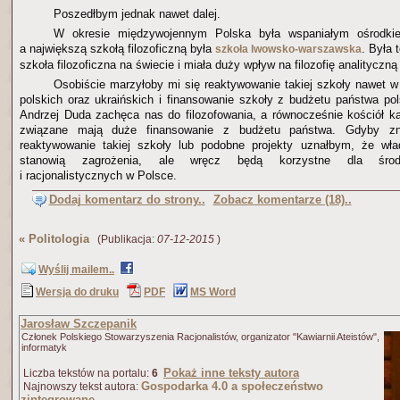
Poszedłbym jednak nawet dalej.
W okresie międzywojennym Polska była wspaniałym ośrodkiem
a największą szkołą filozoficzną była
. Była 
szkoła lwowsko-warszawska
szkoła filozoficzna na świecie i miała duży wpływ na filozofię analityczną 
Osobiście marzyłoby mi się reaktywowanie takiej szkoły nawet w 
polskich oraz ukraińskich i finansowanie szkoły z budżetu państwa po
Andrzej Duda zachęca nas do filozofowania, a równocześnie kościół kato
związane mają duże finansowanie z budżetu państwa. Gdyby zna
reaktywowanie takiej szkoły lub podobne projekty uznałbym, że wła
stanowią zagrożenia, ale wręcz będą korzystne dla środo
i racjonalistycznych w Polsce.
Dodaj komentarz do strony..
Zobacz komentarze (18)..
«
Politologia
(Publikacja:
07-12-2015
)
Wyślij mailem..
Wersja do druku
PDF
MS Word
Jarosław Szczepanik
Członek Polskiego Stowarzyszenia Racjonalistów, organizator "Kawiarnii Ateistów",
informatyk
Pokaż inne teksty autora
Liczba tekstów na portalu:
6
Gospodarka 4.0 a społeczeństwo
Najnowszy tekst autora:
zintegrowane