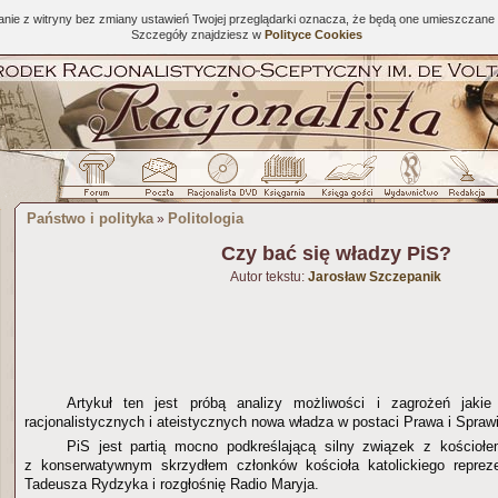
tanie z witryny bez zmiany ustawień Twojej przeglądarki oznacza, że będą one umieszcza
Szczegóły znajdziesz w
Polityce Cookies
Państwo i polityka
Politologia
»
Czy bać się władzy PiS?
Autor tekstu:
Jarosław Szczepanik
Artykuł ten jest próbą analizy możliwości i zagrożeń jakie
racjonalistycznych i ateistycznych nowa władza w postaci Prawa i Sprawi
PiS jest partią mocno podkreślającą silny związek z kościołe
z konserwatywnym skrzydłem członków kościoła katolickiego repre
Tadeusza Rydzyka i rozgłośnię Radio Maryja.