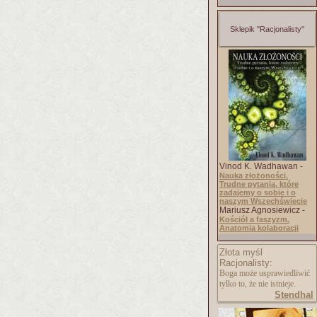
Sklepik "Racjonalisty"
Vinod K. Wadhawan -
Nauka złożoności.
Trudne pytania, które
zadajemy o sobie i o
naszym Wszechświecie
Mariusz Agnosiewicz -
Kościół a faszyzm.
Anatomia kolaboracji
Złota myśl
Racjonalisty:
Boga może usprawiedliwić
tylko to, że nie istnieje.
Stendhal