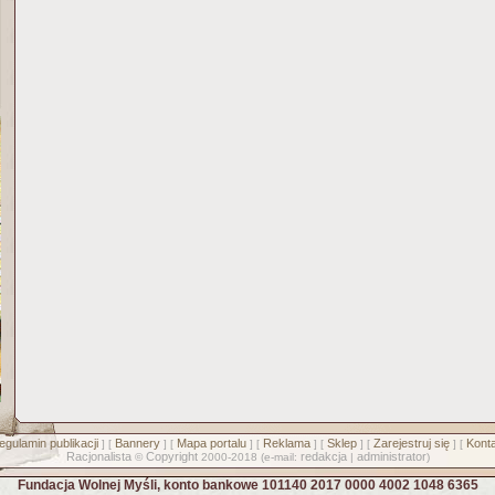
egulamin publikacji
Bannery
Mapa portalu
Reklama
Sklep
Zarejestruj się
Konta
] [
] [
] [
] [
] [
] [
Racjonalista
Copyright
redakcja
administrator
©
2000-2018 (e-mail:
|
)
Fundacja Wolnej Myśli, konto bankowe 101140 2017 0000 4002 1048 6365