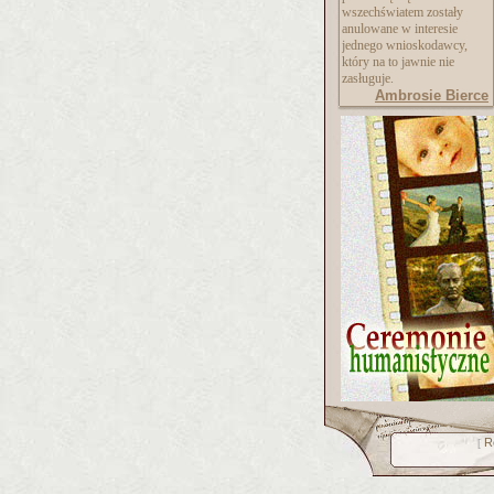
wszechświatem zostały
anulowane w interesie
jednego wnioskodawcy,
który na to jawnie nie
zasługuje.
Ambrosie Bierce
R
[