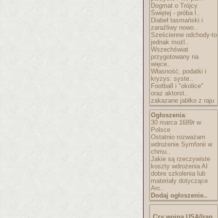
Dogmat o Trójcy
Świętej - próba l..
Diabeł tasmański i
zaraźliwy nowo..
Sześcienne odchody-to
jednak możl..
Wszechświat
przygotowany na
więce..
Własność, podatki i
kryzys: syste..
Football i "okolice"
oraz aktorst..
zakazane jabłko z raju
Ogłoszenia
:
30 marca 1689r w
Polsce
Ostatnio rozważam
wdrożenie Symfonii w
chmu..
Jakie są rzeczywiste
koszty wdrożenia AI
dobre szkolenia lub
materiały dotyczące
Arc..
Dodaj ogłoszenie..
Czy wojna USA/Iran