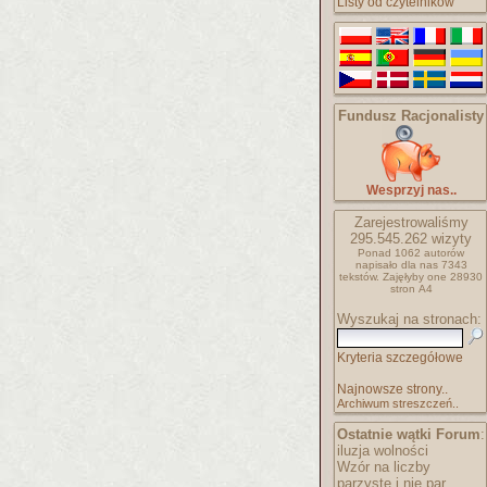
Listy od czytelników
Fundusz Racjonalisty
Wesprzyj nas..
Zarejestrowaliśmy
295.545.262
wizyty
Ponad 1062 autorów
napisało
dla nas 7343
tekstów.
Zajęłyby one 28930
stron A4
Wyszukaj na stronach:
Kryteria szczegółowe
Najnowsze strony..
Archiwum streszczeń..
Ostatnie wątki Forum
:
iluzja wolności
Wzór na liczby
parzyste i nie par..