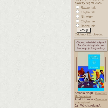
skoczy się w 2026?
Raczej tak
Chyba tak
Nie wiem
Chyba nie
Raczej nie
Oddano 121 głosów.
Chcesz wiedzieć więcej?
Zamów dobrą książkę.
Propozycje Racjonalisty:
Antonio Negri -
Goodbye
Mr Socialism
Anatol France -
Bogowie
pragną krwi
Jan Wójcik, Adam A.