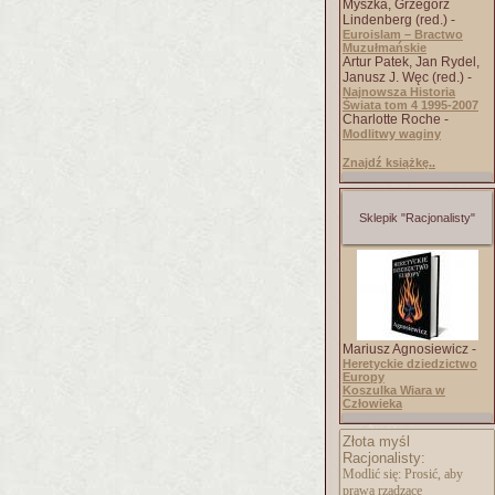
Myszka, Grzegorz
Lindenberg (red.) -
Euroislam – Bractwo
Muzułmańskie
Artur Patek, Jan Rydel,
Janusz J. Węc (red.) -
Najnowsza Historia
Świata tom 4 1995-2007
Charlotte Roche -
Modlitwy waginy
Znajdź książkę..
Sklepik "Racjonalisty"
Mariusz Agnosiewicz -
Heretyckie dziedzictwo
Europy
Koszulka Wiara w
Człowieka
Złota myśl
Racjonalisty:
Modlić się: Prosić, aby
prawa rządzące