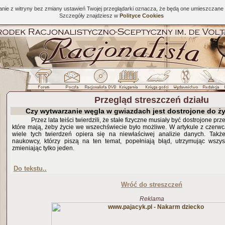
tanie z witryny bez zmiany ustawień Twojej przeglądarki oznacza, że będą one umieszcza
Szczegóły znajdziesz w
Polityce Cookies
Przegląd streszczeń działu
Czy wytwarzanie węgla w gwiazdach jest dostrojone do ż
Przez lata teiści twierdzili, że stałe fizyczne musiały być dostrojone pr
które mają, żeby życie we wszechświecie było możliwe. W artykule z czerwc
wiele tych twierdzeń opiera się na niewłaściwej analizie danych. Także
naukowcy, którzy piszą na ten temat, popełniają błąd, utrzymując wszys
zmieniając tylko jeden.
Do tekstu..
Wróć do streszczeń
Reklama