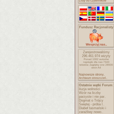
Listy od czytelników
Fundusz Racjonalisty
Wesprzyj nas..
Zarejestrowaliśmy
296.461.974
wizyty
Ponad 1062 autorów
napisało
dla nas 7343
tekstów.
Zajęłyby one 28930
stron A4
Najnowsze strony..
Archiwum streszczeń..
Ostatnie wątki Forum
:
iluzja wolności
Wzór na liczby
parzyste i nie par..
Dogmat o Trójcy
Świętej - próba l..
Diabeł tasmański i
zaraźliwy nowo..