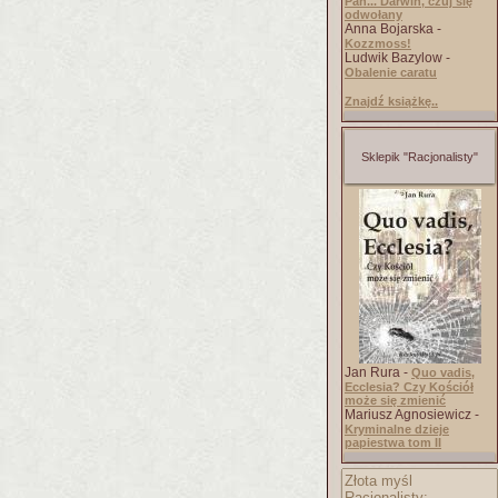
Pan... Darwin, czuj się
odwołany
Anna Bojarska -
Kozzmoss!
Ludwik Bazylow -
Obalenie caratu
Znajdź książkę..
Sklepik "Racjonalisty"
Jan Rura -
Quo vadis,
Ecclesia? Czy Kościół
może się zmienić
Mariusz Agnosiewicz -
Kryminalne dzieje
papiestwa tom II
Złota myśl
Racjonalisty: