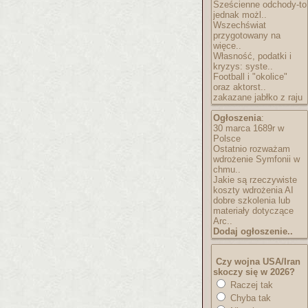
Sześcienne odchody-to
jednak możl..
Wszechświat
przygotowany na
więce..
Własność, podatki i
kryzys: syste..
Football i "okolice"
oraz aktorst..
zakazane jabłko z raju
Ogłoszenia
:
30 marca 1689r w
Polsce
Ostatnio rozważam
wdrożenie Symfonii w
chmu..
Jakie są rzeczywiste
koszty wdrożenia AI
dobre szkolenia lub
materiały dotyczące
Arc..
Dodaj ogłoszenie..
Czy wojna USA/Iran
skoczy się w 2026?
Raczej tak
Chyba tak