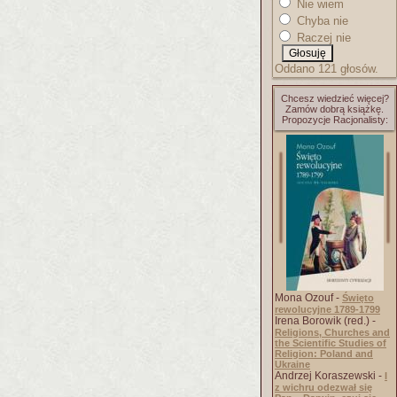
Nie wiem
Chyba nie
Raczej nie
Oddano 121 głosów.
Chcesz wiedzieć więcej?
Zamów dobrą książkę.
Propozycje Racjonalisty:
Mona Ozouf -
Święto
rewolucyjne 1789-1799
Irena Borowik (red.) -
Religions, Churches and
the Scientific Studies of
Religion: Poland and
Ukraine
Andrzej Koraszewski -
I
z wichru odezwał się