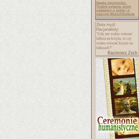
Nauka złożoności.
Trudne pytania, które
zadajemy o sobie i o
naszym Wszechświecie
Złota myśl
Racjonalisty:
"Gdy nie wolno wieszać
fallusa na krzyżu, to czy
wolno wieszać krzyże na
fallusach?"
Kazimierz Zych