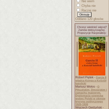
Nie wiem
Chyba nie
Raczej nie
Oddano 120 głosów.
Chcesz wiedzieć więcej?
Zamów dobrą książkę.
Propozycje Racjonalisty:
Robert Piętek -
Garcia II
władca Konga a Kościół
katolicki
Mariusz Wołos -
O
Piłsudskim, Dmowskim i
zamachu majowym.
Dyplomacja sowiecka
wobec Polski w okresie
kryzysu politycznego
1925-1926
Wojciech Giełżyński -