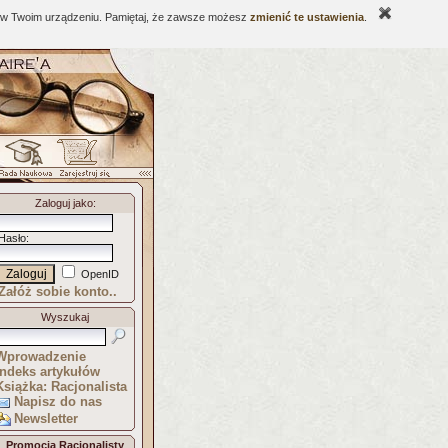
ne w Twoim urządzeniu. Pamiętaj, że zawsze możesz
zmienić te ustawienia
.
Zaloguj jako
:
Hasło
:
OpenID
Załóż sobie konto..
Wyszukaj
Wprowadzenie
Indeks artykułów
Książka: Racjonalista
Napisz do nas
Newsletter
Promocja Racjonalisty