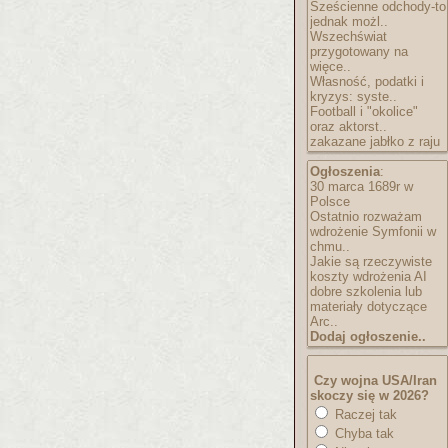
Sześcienne odchody-to
jednak możl..
Wszechświat
przygotowany na
więce..
Własność, podatki i
kryzys: syste..
Football i "okolice"
oraz aktorst..
zakazane jabłko z raju
Ogłoszenia
:
30 marca 1689r w
Polsce
Ostatnio rozważam
wdrożenie Symfonii w
chmu..
Jakie są rzeczywiste
koszty wdrożenia AI
dobre szkolenia lub
materiały dotyczące
Arc..
Dodaj ogłoszenie..
Czy wojna USA/Iran
skoczy się w 2026?
Raczej tak
Chyba tak