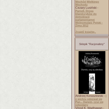
Wschód Wielkiego
Wschodu
Cezary Lusiński -
Parnell. Droga
Irlandczyków do
demokracji
parlamentarnej
Wolnomularz Polski -
Zima 2012
Znajdź książkę..
Sklepik "Racjonalisty"
Andrzej Koraszewski -
I
z wichru odezwał się
Pan... Darwin, czuj się
odwołany
Vinod K. Wadhawan -