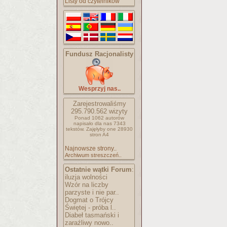
Listy od czytelników
Fundusz Racjonalisty
Wesprzyj nas..
Zarejestrowaliśmy
295.790.562
wizyty
Ponad 1062 autorów
napisało
dla nas 7343
tekstów.
Zajęłyby one 28930
stron A4
Najnowsze strony..
Archiwum streszczeń..
Ostatnie wątki Forum
:
iluzja wolności
Wzór na liczby
parzyste i nie par..
Dogmat o Trójcy
Świętej - próba l..
Diabeł tasmański i
zaraźliwy nowo..