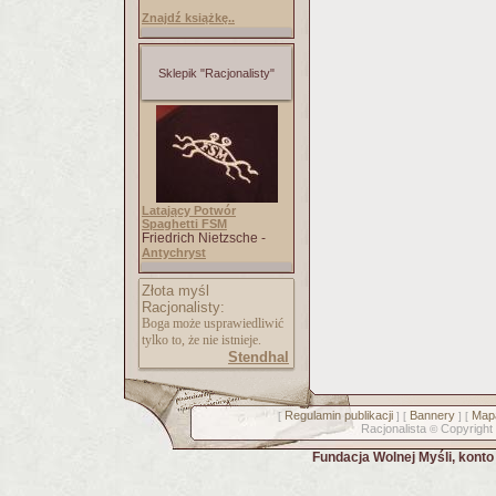
Znajdź książkę..
Sklepik "Racjonalisty"
Latający Potwór
Spaghetti FSM
Friedrich Nietzsche -
Antychryst
Złota myśl
Racjonalisty:
Boga może usprawiedliwić
tylko to, że nie istnieje.
Stendhal
Regulamin publikacji
Bannery
Mapa
[
] [
] [
Racjonalista
Copyright
©
Fundacja Wolnej Myśli, kont