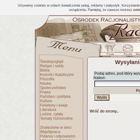
Używamy cookies w celach świadczenia usług, reklamy i statystyk. Korzystani
urządzeniu. Pamiętaj, że zawsze możesz
zmie
Wysyłani
Światopogląd
Religie i sekty
Biblia
Podaj adres, pod który wys
Kościół i Katolicyzm
Nation
:
Filozofia
Nauka
Społeczeństwo
Po
Prawo
Państwo i polityka
Kultura
Felietony i eseje
Literatura
Wróć do strony..
Ludzie, cytaty
Tematy różnorodne
Znalezione w sieci
Współpraca
Pytania i odpowiedzi