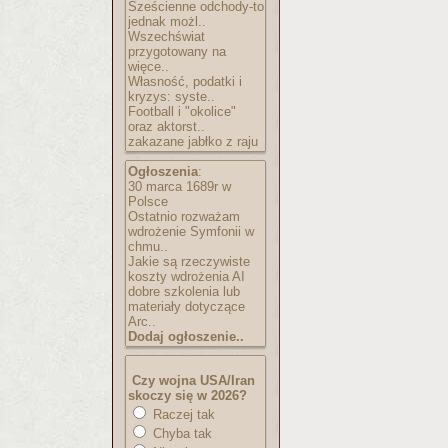
Sześcienne odchody-to
jednak możl..
Wszechświat
przygotowany na
więce..
Własność, podatki i
kryzys: syste..
Football i "okolice"
oraz aktorst..
zakazane jabłko z raju
Ogłoszenia
:
30 marca 1689r w
Polsce
Ostatnio rozważam
wdrożenie Symfonii w
chmu..
Jakie są rzeczywiste
koszty wdrożenia AI
dobre szkolenia lub
materiały dotyczące
Arc..
Dodaj ogłoszenie..
Czy wojna USA/Iran
skoczy się w 2026?
Raczej tak
Chyba tak