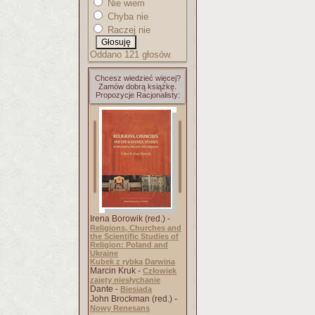
Nie wiem
Chyba nie
Raczej nie
Oddano 121 głosów.
Chcesz wiedzieć więcej?
Zamów dobrą książkę.
Propozycje Racjonalisty:
Irena Borowik (red.) -
Religions, Churches and
the Scientific Studies of
Religion: Poland and
Ukraine
Kubek z rybką Darwina
Marcin Kruk -
Człowiek
zajęty niesłychanie
Dante -
Biesiada
John Brockman (red.) -
Nowy Renesans