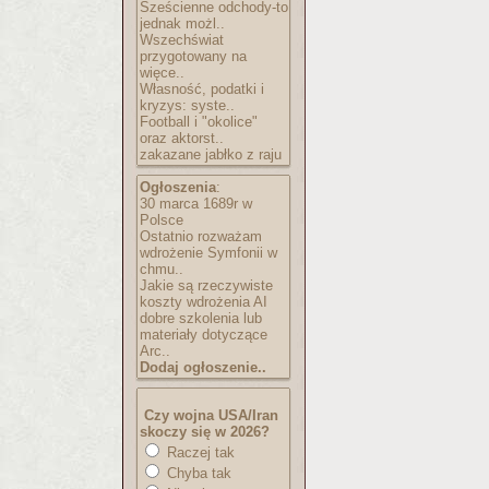
Sześcienne odchody-to
jednak możl..
Wszechświat
przygotowany na
więce..
Własność, podatki i
kryzys: syste..
Football i "okolice"
oraz aktorst..
zakazane jabłko z raju
Ogłoszenia
:
30 marca 1689r w
Polsce
Ostatnio rozważam
wdrożenie Symfonii w
chmu..
Jakie są rzeczywiste
koszty wdrożenia AI
dobre szkolenia lub
materiały dotyczące
Arc..
Dodaj ogłoszenie..
Czy wojna USA/Iran
skoczy się w 2026?
Raczej tak
Chyba tak