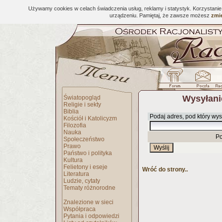
Używamy cookies w celach świadczenia usług, reklamy i statystyk. Korzystani
urządzeniu. Pamiętaj, że zawsze możesz
zmie
Wysyłani
Światopogląd
Religie i sekty
Biblia
Podaj adres, pod który wys
Kościół i Katolicyzm
Filozofia
Nauka
Po
Społeczeństwo
Prawo
Państwo i polityka
Kultura
Felietony i eseje
Wróć do strony..
Literatura
Ludzie, cytaty
Tematy różnorodne
Znalezione w sieci
Współpraca
Pytania i odpowiedzi