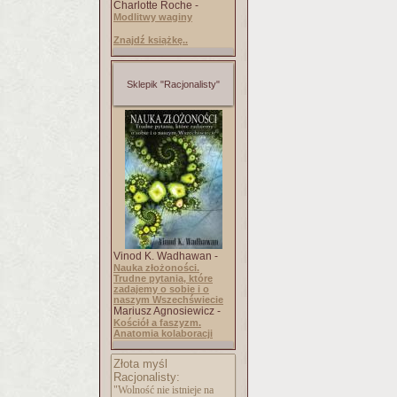
Charlotte Roche -
Modlitwy waginy
Znajdź książkę..
Sklepik "Racjonalisty"
Vinod K. Wadhawan -
Nauka złożoności.
Trudne pytania, które
zadajemy o sobie i o
naszym Wszechświecie
Mariusz Agnosiewicz -
Kościół a faszyzm.
Anatomia kolaboracji
Złota myśl
Racjonalisty:
"Wolność nie istnieje na