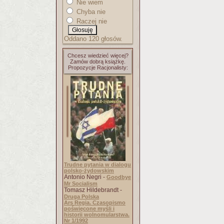
Nie wiem
Chyba nie
Raczej nie
Oddano 120 głosów.
Chcesz wiedzieć więcej?
Zamów dobrą książkę.
Propozycje Racjonalisty:
Trudne pytania w dialogu
polsko-żydowskim
Antonio Negri -
Goodbye
Mr Socialism
Tomasz Hildebrandt -
Druga Polska
Ars Regia. Czasopismo
poświęcone myśli i
historii wolnomularstwa.
Nr 1/1992