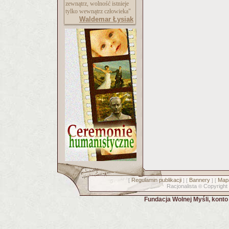
zewnątrz, wolność istnieje
tylko wewnątrz człowieka"
Waldemar Łysiak
Regulamin publikacji
Bannery
Mapa
[
] [
] [
Racjonalista
Copyright
©
Fundacja Wolnej Myśli, kont