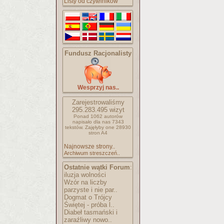
Listy od czytelników
Fundusz Racjonalisty
Wesprzyj nas..
Zarejestrowaliśmy
295.283.495
wizyt
Ponad 1062 autorów
napisało
dla nas 7343
tekstów.
Zajęłyby one 28930
stron A4
Najnowsze strony..
Archiwum streszczeń..
Ostatnie wątki Forum
:
iluzja wolności
Wzór na liczby
parzyste i nie par..
Dogmat o Trójcy
Świętej - próba l..
Diabeł tasmański i
zaraźliwy nowo..