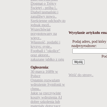
Dogmat o Trójcy
Świętej - próba l..
Diabeł tasmański i
zaraźliwy nowo..
Sześcienne odchody-to
jednak możl..
Wszechświat
Wysyłanie artykułu em
przygotowany na
więce..
Podaj adres, pod który
Własność, podatki i
nadprzyrodzone
:
kryzys: syste..
Football i "okolice"
oraz aktorst..
Pod
zakazane jabłko z raju
Ogłoszenia
:
30 marca 1689r w
Wróć do strony..
Polsce
Ostatnio rozważam
wdrożenie Symfonii w
chmu..
Jakie są rzeczywiste
koszty wdrożenia AI
dobre szkolenia lub
materiały dotyczące