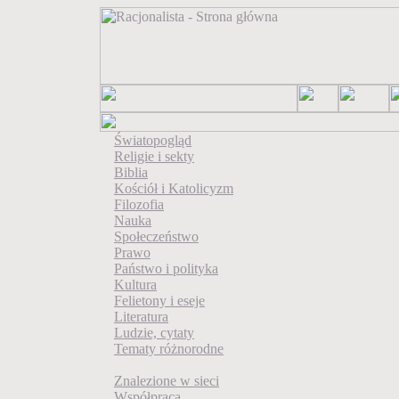
Światopogląd
Religie i sekty
Biblia
Kościół i Katolicyzm
Filozofia
Nauka
Społeczeństwo
Prawo
Państwo i polityka
Kultura
Felietony i eseje
Literatura
Ludzie, cytaty
Tematy różnorodne
Znalezione w sieci
Współpraca