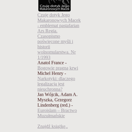
Czuję dotyk Jego
Makaronowych Macek
- emblemat pastafarian
Ars Regia.
Czasopismo
poświęcone myśli i
historii
wolnomularstwa. Nr
1/1993
Anatol France -
Bogowie pragną krwi
Michel Henry -
Narkotyki: dlaczego
legalizacja jest
nieuchronna?
Jan Wójcik, Adam A.
Myszka, Grzegorz
Lindenberg (red.) -
Euroislam – Bractwo
Muzułmańskie
Znajdź książkę..