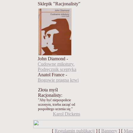
Sklepik "Racjonalisty"
John Diamond -
Cudowne mikstury.
Podręcznik sceptyka
Anatol France -
Bogowie pragną krwi
Złota myśl
Racjonalisty:
"Aby być niepospolicie
uczonym, trzeba zacząć od
pospolitego uczenia się."
Karol Dickens
[
Regulamin publikacji
] [
Bannery
] [
Mapa