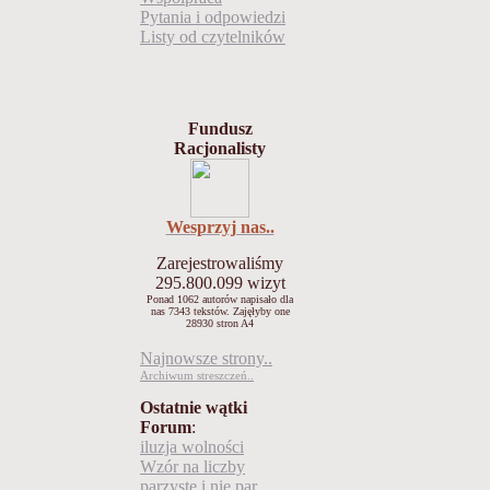
Pytania i odpowiedzi
Listy od czytelników
Fundusz
Racjonalisty
Wesprzyj nas..
Zarejestrowaliśmy
295.800.099
wizyt
Ponad 1062 autorów napisało
dla
nas 7343 tekstów.
Zajęłyby one
28930 stron A4
Najnowsze strony..
Archiwum streszczeń..
Ostatnie wątki
Forum
:
iluzja wolności
Wzór na liczby
parzyste i nie par..