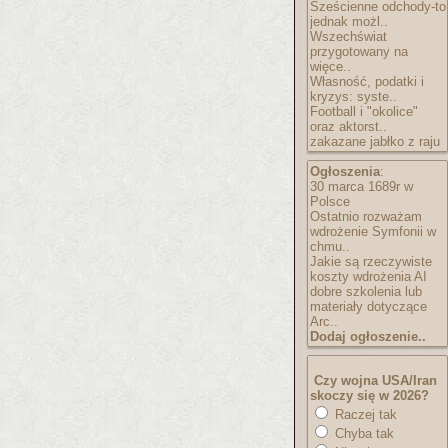
Sześcienne odchody-to
jednak możl..
Wszechświat
przygotowany na
więce..
Własność, podatki i
kryzys: syste..
Football i "okolice"
oraz aktorst..
zakazane jabłko z raju
Ogłoszenia
:
30 marca 1689r w
Polsce
Ostatnio rozważam
wdrożenie Symfonii w
chmu..
Jakie są rzeczywiste
koszty wdrożenia AI
dobre szkolenia lub
materiały dotyczące
Arc..
Dodaj ogłoszenie..
Czy wojna USA/Iran
skoczy się w 2026?
Raczej tak
Chyba tak