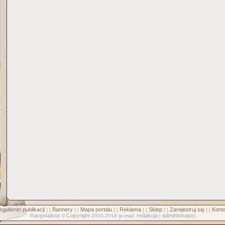
egulamin publikacji
Bannery
Mapa portalu
Reklama
Sklep
Zarejestruj się
Konta
] [
] [
] [
] [
] [
] [
Racjonalista
Copyright
redakcja
administrator
©
2000-2018 (e-mail:
|
)