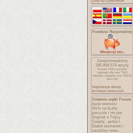
Listy od czytelników
Fundusz Racjonalisty
Wesprzyj nas..
Zarejestrowaliśmy
295.809.574
wizyty
Ponad 1062 autorów
napisało
dla nas 7343
tekstów.
Zajęłyby one 28930
stron A4
Najnowsze strony..
Archiwum streszczeń..
Ostatnie wątki Forum
:
iluzja wolności
Wzór na liczby
parzyste i nie par..
Dogmat o Trójcy
Świętej - próba l..
Diabeł tasmański i
zaraźliwy nowo..