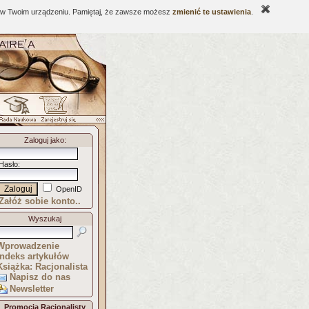
ne w Twoim urządzeniu. Pamiętaj, że zawsze możesz
zmienić te ustawienia
.
Zaloguj jako
:
Hasło
:
OpenID
Załóż sobie konto..
Wyszukaj
Wprowadzenie
Indeks artykułów
Książka: Racjonalista
Napisz do nas
Newsletter
Promocja Racjonalisty