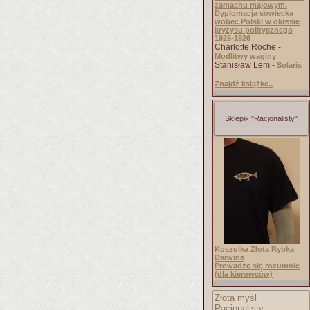
zamachu majowym.
Dyplomacja sowiecka
wobec Polski w okresie
kryzysu politycznego
1925-1926
Charlotte Roche -
Modlitwy waginy
Stanisław Lem -
Solaris
Znajdź książkę..
Sklepik "Racjonalisty"
Koszulka Złota Rybka
Darwina
Prowadzę się rozumnie
(dla kierowców)
Złota myśl
Racjonalisty: