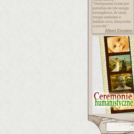
"Dzisiejszemu światu jest
potrzebna nie tyle energia
termojądrowa, ile raczej
energia zamknięta w
ludzkim sercu, którą trzeba
wyzwolić."
Albert Einstein
R
[