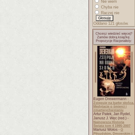
Nie wiem
Chyba nie
Raczej nie
Oddano 121 głosów.
Chcesz wiedzieć więcej?
Zamów dobrą książkę.
Propozycje Racjonalisty:
Eugen Drewermann -
Zstępuję na barkę słońca.
Medytacje o śmierci i
zmartwychwstaniu
Artur Patek, Jan Rydel,
Janusz J. Węc (red.) -
Najnowsza Historia
Świata tom 4 1995-2007
Mariusz Wołos -
O
Piłsudskim, Dmowskim i