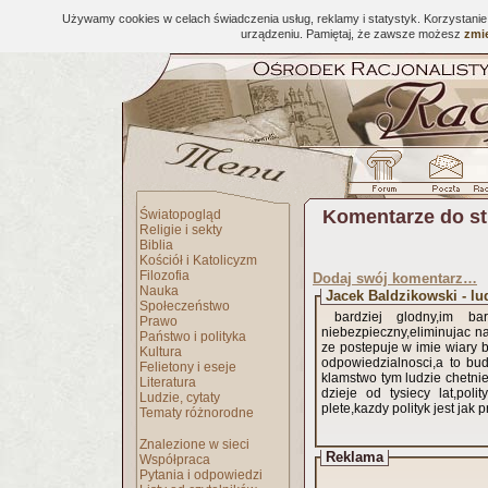
Używamy cookies w celach świadczenia usług, reklamy i statystyk. Korzystani
urządzeniu. Pamiętaj, że zawsze możesz
zmie
Komentarze do s
Światopogląd
Religie i sekty
Biblia
Kościół i Katolicyzm
Filozofia
Dodaj swój komentarz…
Nauka
Jacek Baldzikowski - lu
Społeczeństwo
bardziej glodny,im ba
Prawo
niebezpieczny,eliminujac n
Państwo i polityka
ze postepuje w imie wiary b
Kultura
odpowiedzialnosci,a to bu
Felietony i eseje
klamstwo tym ludzie chetniej ci uwierza,tlum lubi
Literatura
dzieje od tysiecy lat,pol
Ludzie, cytaty
plete,kazdy polityk jest jak pr
Tematy różnorodne
Znalezione w sieci
Reklama
Współpraca
Pytania i odpowiedzi