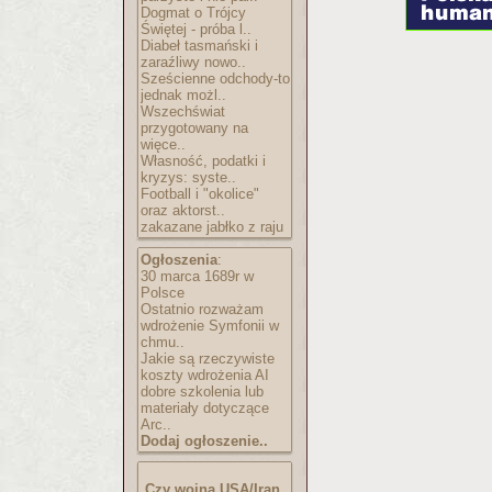
Dogmat o Trójcy
Świętej - próba l..
Diabeł tasmański i
zaraźliwy nowo..
Sześcienne odchody-to
jednak możl..
Wszechświat
przygotowany na
więce..
Własność, podatki i
kryzys: syste..
Football i "okolice"
oraz aktorst..
zakazane jabłko z raju
Ogłoszenia
:
30 marca 1689r w
Polsce
Ostatnio rozważam
wdrożenie Symfonii w
chmu..
Jakie są rzeczywiste
koszty wdrożenia AI
dobre szkolenia lub
materiały dotyczące
Arc..
Dodaj ogłoszenie..
Czy wojna USA/Iran