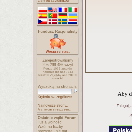
Listy od czytelników
Fundusz Racjonalisty
Wesprzyj nas..
Zarejestrowaliśmy
295.299.486
wizyt
Ponad 1062 autorów
napisało
dla nas 7343
tekstów.
Zajęłyby one 28930
stron A4
Wyszukaj na stronach:
Aby d
Kryteria szczegółowe
Najnowsze strony..
Zaloguj j
Archiwum streszczeń..
Je
Ostatnie wątki Forum
:
iluzja wolności
Wzór na liczby
parzyste i nie par..