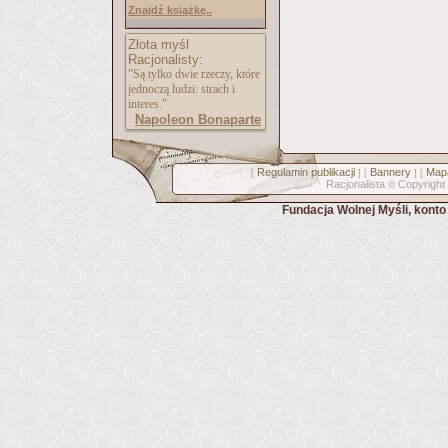
Znajdź książkę..
Złota myśl
Racjonalisty:
"Są tylko dwie rzeczy, które
jednoczą ludzi: strach i
interes."
Napoleon Bonaparte
Regulamin publikacji
Bannery
Mapa
[
] [
] [
Racjonalista
Copyright
©
Fundacja Wolnej Myśli, kont